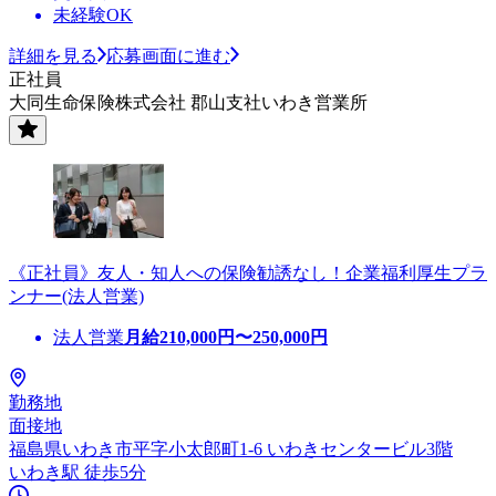
未経験OK
詳細を見る
応募画面に進む
正社員
大同生命保険株式会社 郡山支社いわき営業所
《正社員》友人・知人への保険勧誘なし！企業福利厚生プラ
ンナー(法人営業)
法人営業
月給
210,000
円〜
250,000
円
勤務地
面接地
福島県いわき市平字小太郎町1-6 いわきセンタービル3階
いわき駅 徒歩5分