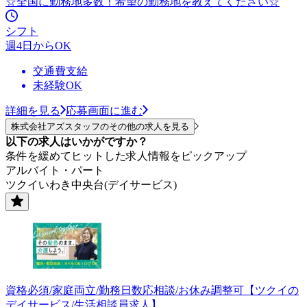
☆全国に勤務地多数！希望の勤務地を教えてください☆
シフト
週4日からOK
交通費支給
未経験OK
詳細を見る
応募画面に進む
株式会社アズスタッフのその他の求人を見る
以下の求人はいかがですか？
条件を緩めてヒットした求人情報をピックアップ
アルバイト・パート
ツクイいわき中央台(デイサービス)
資格必須/家庭両立/勤務日数応相談/お休み調整可【ツクイの
デイサービス/生活相談員求人】