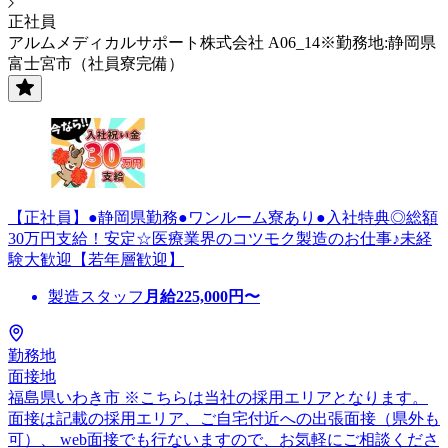
正社員
アルムメディカルサポート株式会社 A06_14※勤務地:静岡県
富士宮市（社員寮完備）
【正社員】●静岡県勤務●ワンルーム寮あり●入社特典◎総額
30万円支給！安定☆医療業界のコツモク製造のお仕事♪未経
験大歓迎【若年層歓迎】
製造スタッフ
月給
225,000
円〜
勤務地
面接地
福島県いわき市 ※こちらは当社の採用エリアとなります。
面接は記載の採用エリア、ご自宅付近への出張面接（県外も
可）、 web面接でも行ないますので、お気軽にご相談くださ