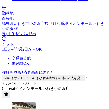
勤務地
面接地
福島県いわき市小名浜字辰巳町79番地 イオンモールいわき
小名浜3F
泉(ＪＲ)駅 バス15分
シフト
1日5時間 週2日からOK
交通費支給
未経験OK
詳細を見る
応募画面に進む
ikka イオンモールいわき小名浜店のその他の求人を見る
アルバイト・パート
Châteraisé イオンモールいわき小名浜店