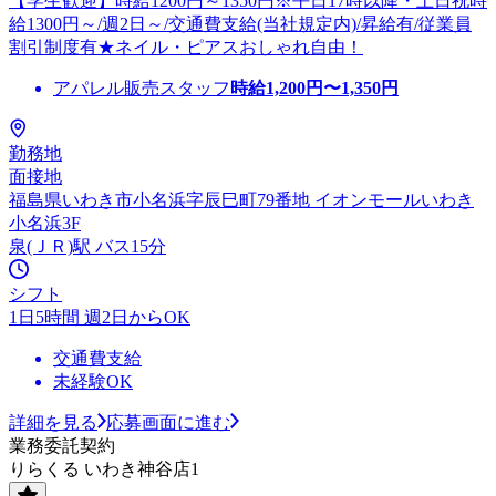
【学生歓迎】時給1200円～1350円※平日17時以降・土日祝時
給1300円～/週2日～/交通費支給(当社規定内)/昇給有/従業員
割引制度有★ネイル・ピアスおしゃれ自由！
アパレル販売スタッフ
時給
1,200
円〜
1,350
円
勤務地
面接地
福島県いわき市小名浜字辰巳町79番地 イオンモールいわき
小名浜3F
泉(ＪＲ)駅 バス15分
シフト
1日5時間 週2日からOK
交通費支給
未経験OK
詳細を見る
応募画面に進む
業務委託契約
りらくる いわき神谷店1