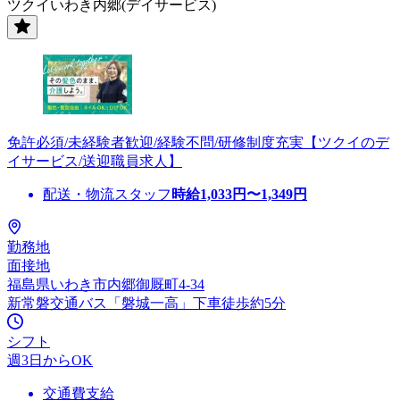
ツクイいわき内郷(デイサービス)
免許必須/未経験者歓迎/経験不問/研修制度充実【ツクイのデ
イサービス/送迎職員求人】
配送・物流スタッフ
時給
1,033
円〜
1,349
円
勤務地
面接地
福島県いわき市内郷御厩町4-34
新常磐交通バス「磐城一高」下車徒歩約5分
シフト
週3日からOK
交通費支給