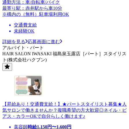
通勤方法：車/自転車/バイク
最寄り駅：赤井駅から車10分
※構内の（無料）駐車場利用OK
交通費支給
未経験OK
詳細を見る
応募画面に進む
アルバイト・パート
HAIR SALON IWASAKI 福島泉玉露店［パート］スタイリス
ト(株式会社ハクブン)
【昇給あり！交通費支給！】★パートスタイリスト募集★人
気サロンで働きませんか？復職希望の方大歓迎◎ネイル・ピ
アス・カラーOKで自分らしく働けます♪
美容師
時給
1,150
円〜
1,600
円