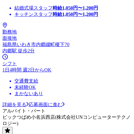
結婚式場スタッフ
時給
1,050
円〜
1,200
円
キッチンスタッフ
時給
1,050
円〜
1,200
円
勤務地
面接地
福島県いわき市内郷綴町榎下70
内郷駅 徒歩2分
シフト
1日4時間 週2日からOK
交通費支給
未経験OK
まかないあり
詳細を見る
応募画面に進む
アルバイト・パート
ビックつばめ小名浜西店(株式会社UNコンピューターテクノ
ロジー)