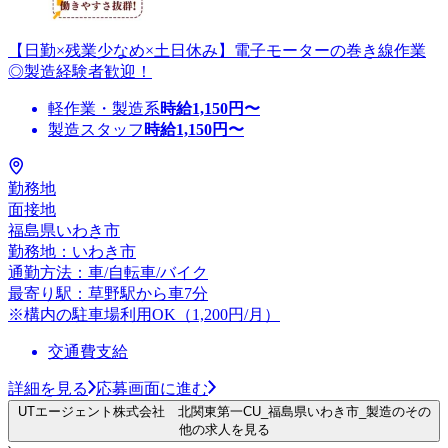
【日勤×残業少なめ×土日休み】電子モーターの巻き線作業
◎製造経験者歓迎！
軽作業・製造系
時給
1,150
円〜
製造スタッフ
時給
1,150
円〜
勤務地
面接地
福島県いわき市
勤務地：いわき市
通勤方法：車/自転車/バイク
最寄り駅：草野駅から車7分
※構内の駐車場利用OK（1,200円/月）
交通費支給
詳細を見る
応募画面に進む
UTエージェント株式会社 北関東第一CU_福島県いわき市_製造のその
他の求人を見る