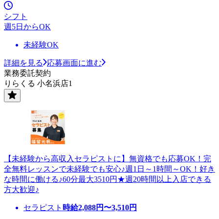
シフト
週5日からOK
未経験OK
詳細を見る
応募画面に進む
業務委託契約
りらくる 小名浜店1
【未経験から高収入セラピストに】無資格でも応募OK！完
全無料レッスンで未経験でも安心♪週1日～1時間～OK！好き
な時間に働ける♪60分最大3510円★週20時間以上入店できる
方大歓迎♪
セラピスト
時給
2,088
円〜
3,510
円