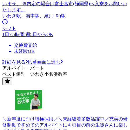
いませ。 ※内定の場合は富士宮市(静岡県)へ入寮をお願いい
たします。
いわき駅、湯本駅、泉(ＪＲ)駅
シフト
1日7.5時間 週5日からOK
交通費支給
未経験OK
詳細を見る
応募画面に進む
アルバイト・パート
ベスト個別 いわき小名浜教室
＼新年度にむけ積極採用／＼未経験者多数活躍中／充実の研
修制度で初めてのアルバイトにも◎目の前の生徒さんに楽し