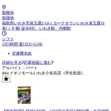
勤務地
面接地
福島県いわき市泉玉露2-10-1 ヨークタウンいわき泉玉露1F
泉(ＪＲ)駅 徒歩8分、いわき駅、内郷駅
シフト
1日3時間 週1日からOK
交通費支給
詳細を見る
応募画面に進む
アルバイト・パート
ikka イオンモールいわき小名浜店（学生歓迎）