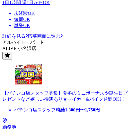
1日1時間 週1日からOK
未経験OK
短期OK
単発OK
詳細を見る
応募画面に進む
アルバイト・パート
ALIVE 小名浜店
【パチンコ店スタッフ募集】夏冬のミニボーナスや誕生日プ
レゼントなど嬉しい待遇あり★マイカー&バイク通勤OK◎
パチンコ店スタッフ
時給
1,300
円〜
1,750
円
勤務地