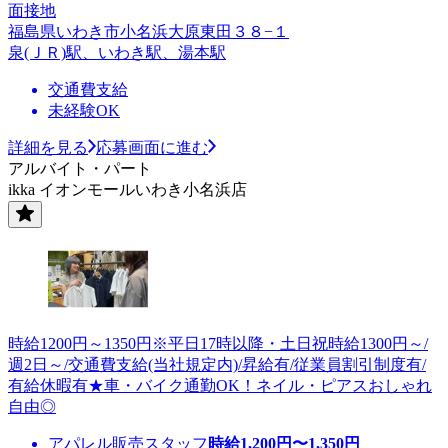
面接地
福島県いわき市小名浜大原東田３８−１
泉(ＪＲ)駅、いわき駅、湯本駅
交通費支給
未経験OK
詳細を見る
応募画面に進む
アルバイト・パート
ikka イオンモールいわき小名浜店
時給1200円～1350円※平日17時以降・土日祝時給1300円～/
週2日～/交通費支給(当社規定内)/昇給有/従業員割引制度有/
有給休暇有★車・バイク通勤OK！ネイル・ピアスおしゃれ
自由◎
アパレル販売スタッフ
時給
1,200
円〜
1,350
円