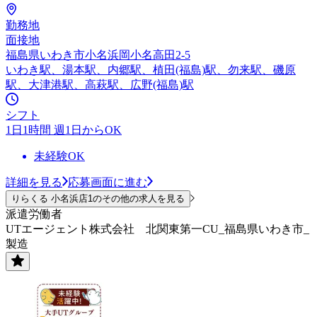
勤務地
面接地
福島県いわき市小名浜岡小名高田2-5
いわき駅、湯本駅、内郷駅、植田(福島)駅、勿来駅、磯原
駅、大津港駅、高萩駅、広野(福島)駅
シフト
1日1時間 週1日からOK
未経験OK
詳細を見る
応募画面に進む
りらくる 小名浜店1のその他の求人を見る
派遣労働者
UTエージェント株式会社 北関東第一CU_福島県いわき市_
製造