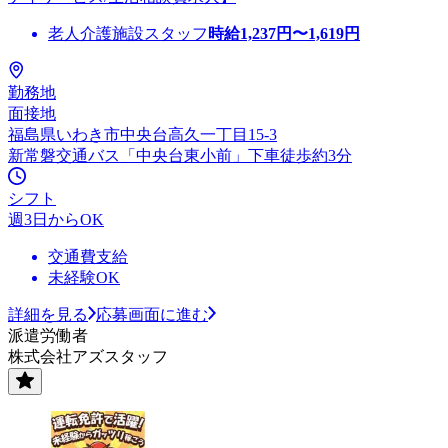
老人介護施設スタッフ
時給
1,237
円〜
1,619
円
勤務地
面接地
福島県いわき市中央台高久一丁目15-3
新常磐交通バス「中央台東小前」下車徒歩約3分
シフト
週3日からOK
交通費支給
未経験OK
詳細を見る
応募画面に進む
派遣労働者
株式会社アズスタッフ