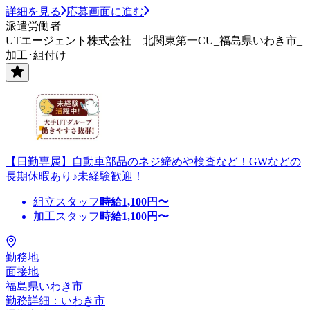
詳細を見る
応募画面に進む
派遣労働者
UTエージェント株式会社 北関東第一CU_福島県いわき市_
加工･組付け
【日勤専属】自動車部品のネジ締めや検査など！GWなどの
長期休暇あり♪未経験歓迎！
組立スタッフ
時給
1,100
円〜
加工スタッフ
時給
1,100
円〜
勤務地
面接地
福島県いわき市
勤務詳細：いわき市