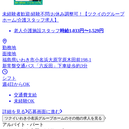
未経験者歓迎/経験不問/お休み調整可！【ツクイのグループ
ホーム/介護スタッフ求人】
老人介護施設スタッフ
時給
1,033
円〜
1,529
円
勤務地
面接地
福島県いわき市小名浜大原字原木田前198-1
新常盤交通バス「六反田」下車徒歩約3分
シフト
週4日からOK
交通費支給
未経験OK
詳細を見る
応募画面に進む
ツクイいわき小名浜グループホームのその他の求人を見る
アルバイト・パート