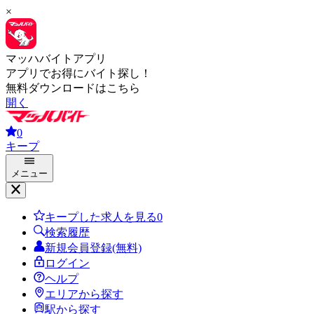
×
マッハバイトアプリ
アプリでお得にバイト探し！
無料ダウンロードはこちら
開く
0
キープ
メニュー
キープした求人を見る
0
検索履歴
新規会員登録(無料)
ログイン
ヘルプ
エリアから探す
駅から探す