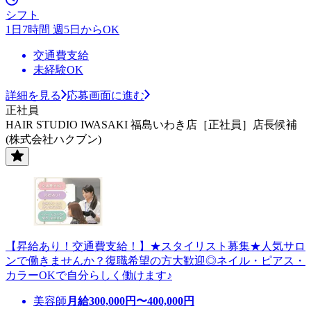
シフト
1日7時間 週5日からOK
交通費支給
未経験OK
詳細を見る
応募画面に進む
正社員
HAIR STUDIO IWASAKI 福島いわき店［正社員］店長候補
(株式会社ハクブン)
【昇給あり！交通費支給！】★スタイリスト募集★人気サロ
ンで働きませんか？復職希望の方大歓迎◎ネイル・ピアス・
カラーOKで自分らしく働けます♪
美容師
月給
300,000
円〜
400,000
円