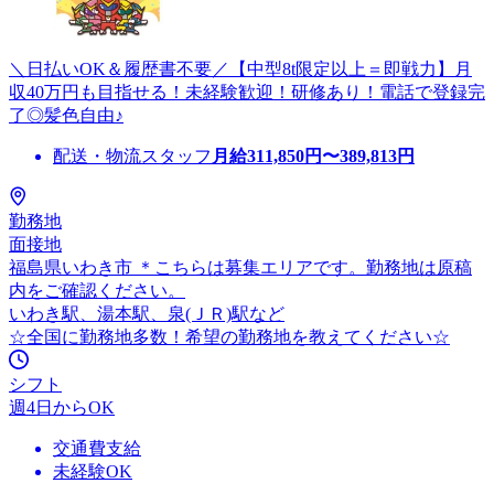
＼日払いOK＆履歴書不要／【中型8t限定以上＝即戦力】月
収40万円も目指せる！未経験歓迎！研修あり！電話で登録完
了◎髪色自由♪
配送・物流スタッフ
月給
311,850
円〜
389,813
円
勤務地
面接地
福島県いわき市 ＊こちらは募集エリアです。勤務地は原稿
内をご確認ください。
いわき駅、湯本駅、泉(ＪＲ)駅など
☆全国に勤務地多数！希望の勤務地を教えてください☆
シフト
週4日からOK
交通費支給
未経験OK