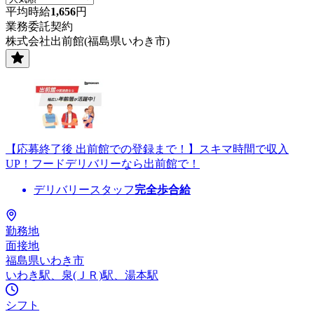
平均時給
1,656
円
業務委託契約
株式会社出前館(福島県いわき市)
【応募終了後 出前館での登録まで！】スキマ時間で収入
UP！フードデリバリーなら出前館で！
デリバリースタッフ
完全歩合給
勤務地
面接地
福島県いわき市
いわき駅、泉(ＪＲ)駅、湯本駅
シフト