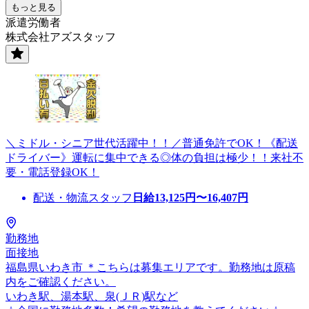
もっと見る
派遣労働者
株式会社アズスタッフ
＼ミドル・シニア世代活躍中！！／普通免許でOK！《配送
ドライバー》運転に集中できる◎体の負担は極少！！来社不
要・電話登録OK！
配送・物流スタッフ
日給
13,125
円〜
16,407
円
勤務地
面接地
福島県いわき市 ＊こちらは募集エリアです。勤務地は原稿
内をご確認ください。
いわき駅、湯本駅、泉(ＪＲ)駅など