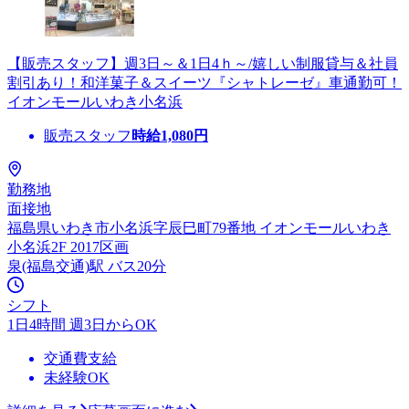
【販売スタッフ】週3日～＆1日4ｈ～/嬉しい制服貸与＆社員
割引あり！和洋菓子＆スイーツ『シャトレーゼ』車通勤可！
イオンモールいわき小名浜
販売スタッフ
時給
1,080
円
勤務地
面接地
福島県いわき市小名浜字辰巳町79番地 イオンモールいわき
小名浜2F 2017区画
泉(福島交通)駅 バス20分
シフト
1日4時間 週3日からOK
交通費支給
未経験OK