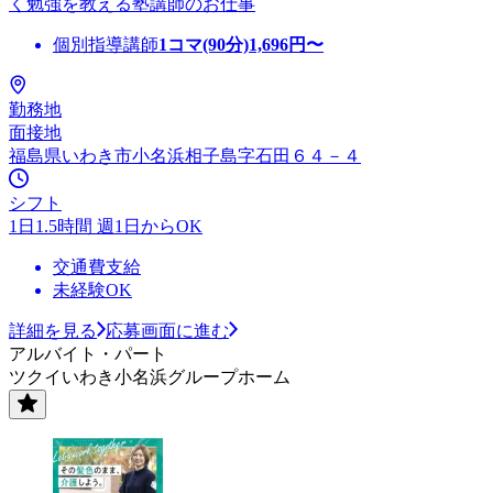
く勉強を教える塾講師のお仕事
個別指導講師
1コマ(90分)
1,696
円〜
勤務地
面接地
福島県いわき市小名浜相子島字石田６４－４
シフト
1日1.5時間 週1日からOK
交通費支給
未経験OK
詳細を見る
応募画面に進む
アルバイト・パート
ツクイいわき小名浜グループホーム