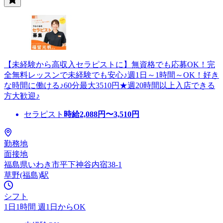
【未経験から高収入セラピストに】無資格でも応募OK！完
全無料レッスンで未経験でも安心♪週1日～1時間～OK！好き
な時間に働ける♪60分最大3510円★週20時間以上入店できる
方大歓迎♪
セラピスト
時給
2,088
円〜
3,510
円
勤務地
面接地
福島県いわき市平下神谷内宿38-1
草野(福島)駅
シフト
1日1時間 週1日からOK