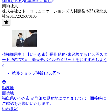
詳細を見る
応募画面に進む
契約社員
株式会社ヒト・コミュニケーションズ人材開発本部 (東北支
社)/s0f172026070105
積極採用中！【いわき市】長期勤務×未経験でも1450円スタ
ート×安定求人 楽天モバイルのメリットをおすすめしよう
♪
携帯ショップ
時給
1,450
円〜
勤務地
面接地
福島県いわき市 ※詳細な勤務地につきましては、面接時に
ご確認をお願いいたします。
いわき駅