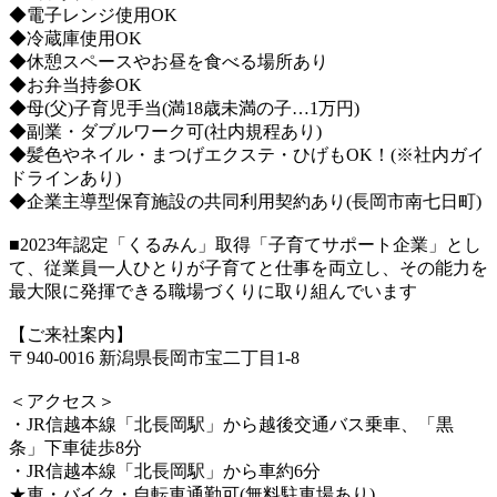
◆電子レンジ使用OK
◆冷蔵庫使用OK
◆休憩スペースやお昼を食べる場所あり
◆お弁当持参OK
◆母(父)子育児手当(満18歳未満の子…1万円)
◆副業・ダブルワーク可(社内規程あり)
◆髪色やネイル・まつげエクステ・ひげもOK！(※社内ガイ
ドラインあり)
◆企業主導型保育施設の共同利用契約あり(長岡市南七日町)
■2023年認定「くるみん」取得「子育てサポート企業」とし
て、従業員一人ひとりが子育てと仕事を両立し、その能力を
最大限に発揮できる職場づくりに取り組んでいます
【ご来社案内】
〒940-0016 新潟県長岡市宝二丁目1-8
＜アクセス＞
・JR信越本線「北長岡駅」から越後交通バス乗車、「黒
条」下車徒歩8分
・JR信越本線「北長岡駅」から車約6分
★車・バイク・自転車通勤可(無料駐車場あり)