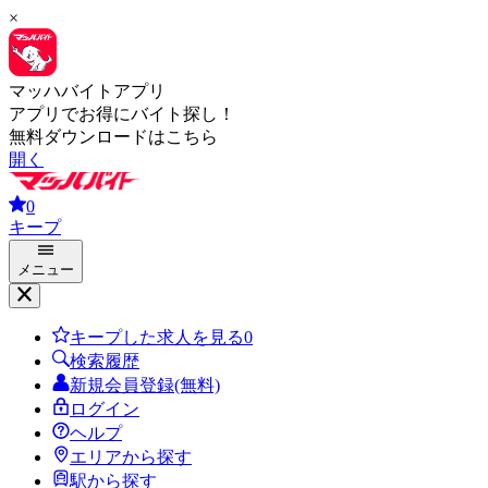
×
マッハバイトアプリ
アプリでお得にバイト探し！
無料ダウンロードはこちら
開く
0
キープ
メニュー
キープした求人を見る
0
検索履歴
新規会員登録(無料)
ログイン
ヘルプ
エリアから探す
駅から探す