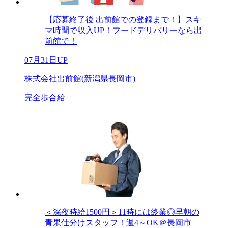
【応募終了後 出前館での登録まで！】スキ
マ時間で収入UP！フードデリバリーなら出
前館で！
07月31日UP
株式会社出前館(新潟県長岡市)
完全歩合給
＜深夜時給1500円＞11時には終業◎早朝の
青果仕分けスタッフ！週4～OK＠長岡市