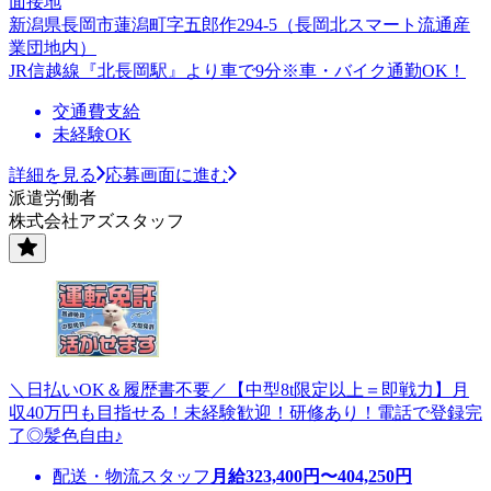
面接地
新潟県長岡市蓮潟町字五郎作294-5（長岡北スマート流通産
業団地内）
JR信越線『北長岡駅』より車で9分※車・バイク通勤OK！
交通費支給
未経験OK
詳細を見る
応募画面に進む
派遣労働者
株式会社アズスタッフ
＼日払いOK＆履歴書不要／【中型8t限定以上＝即戦力】月
収40万円も目指せる！未経験歓迎！研修あり！電話で登録完
了◎髪色自由♪
配送・物流スタッフ
月給
323,400
円〜
404,250
円