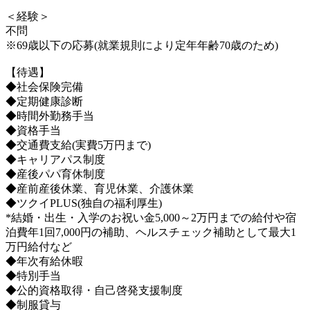
＜経験＞
不問
※69歳以下の応募(就業規則により定年年齢70歳のため)
【待遇】
◆社会保険完備
◆定期健康診断
◆時間外勤務手当
◆資格手当
◆交通費支給(実費5万円まで)
◆キャリアパス制度
◆産後パパ育休制度
◆産前産後休業、育児休業、介護休業
◆ツクイPLUS(独自の福利厚生)
*結婚・出生・入学のお祝い金5,000～2万円までの給付や宿
泊費年1回7,000円の補助、ヘルスチェック補助として最大1
万円給付など
◆年次有給休暇
◆特別手当
◆公的資格取得・自己啓発支援制度
◆制服貸与