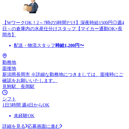
【WワークOK！2～7時の5時間だけ】深夜時給1500円◎週4
日～の倉庫内の水産仕分けスタッフ【マイカー通勤OK×長
岡市】
配送・物流スタッフ
時給
1,200
円〜
勤務地
面接地
新潟県長岡市 ※詳細な勤務地につきましては、面接時にご
確認をお願いいたします。
見附駅、長岡駅
シフト
1日5時間 週4日からOK
未経験OK
詳細を見る
応募画面に進む