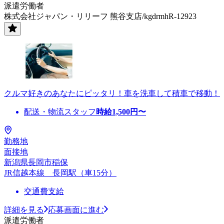
派遣労働者
株式会社ジャパン・リリーフ 熊谷支店/kgdrmhR-12923
クルマ好きのあなたにピッタリ！車を洗車して積車で移動！
配送・物流スタッフ
時給
1,500
円〜
勤務地
面接地
新潟県長岡市稲保
JR信越本線 長岡駅（車15分）
交通費支給
詳細を見る
応募画面に進む
派遣労働者