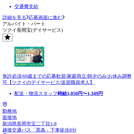
交通費支給
詳細を見る
応募画面に進む
アルバイト・パート
ツクイ長岡宝(デイサービス)
免許必須/69歳までの応募歓迎/家庭両立/朝夕のみ/お休み調整
可【ツクイのデイサービス/送迎職員求人】
配送・物流スタッフ
時給
1,050
円〜
1,349
円
勤務地
面接地
新潟県長岡市宝二丁目1-8
越後交通バス「黒条」下車徒歩8分