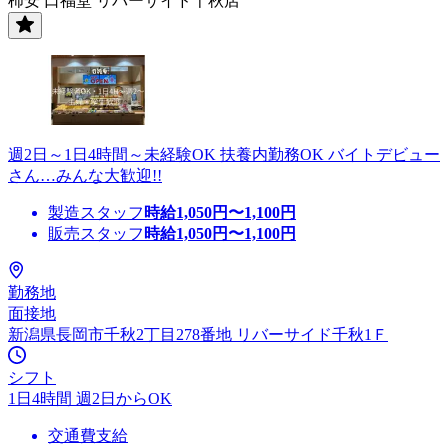
柿安 口福堂 リバーサイド千秋店
週2日～1日4時間～未経験OK 扶養内勤務OK バイトデビュー
さん…みんな大歓迎!!
製造スタッフ
時給
1,050
円〜
1,100
円
販売スタッフ
時給
1,050
円〜
1,100
円
勤務地
面接地
新潟県長岡市千秋2丁目278番地 リバーサイド千秋1Ｆ
シフト
1日4時間 週2日からOK
交通費支給