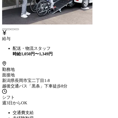
給与
配送・物流スタッフ
時給
1,050
円〜
1,349
円
勤務地
面接地
新潟県長岡市宝二丁目1-8
越後交通バス「黒条」下車徒歩8分
シフト
週3日からOK
交通費支給