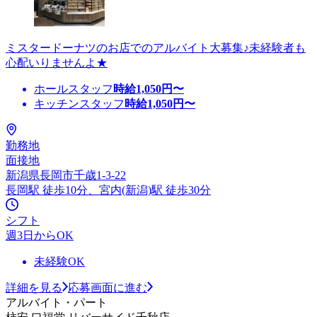
ミスタードーナツのお店でのアルバイト大募集♪未経験者も
心配いりませんよ★
ホールスタッフ
時給
1,050
円〜
キッチンスタッフ
時給
1,050
円〜
勤務地
面接地
新潟県長岡市千歳1-3-22
長岡駅 徒歩10分、宮内(新潟)駅 徒歩30分
シフト
週3日からOK
未経験OK
詳細を見る
応募画面に進む
アルバイト・パート