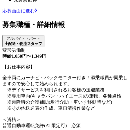
未経験歓迎
応募画面に進む
募集職種・詳細情報
アルバイト・パート
配送・物流スタッフ
変形労働制
時給1,050円〜1,349円
【お仕事内容】
全車両にカーナビ・バックモニター付き！添乗職員が同乗し
ますので安心して始められます。
※デイサービスを利用されるお客様の送迎業務
※専用車両(キャラバン・ハイエース)の運転、各種点検
※乗降時の介護補助(歩行介助・車いす移動時など)
※その他送迎表の作成、車両清掃作業など
＜資格＞
普通自動車運転免許(AT限定可) 必須