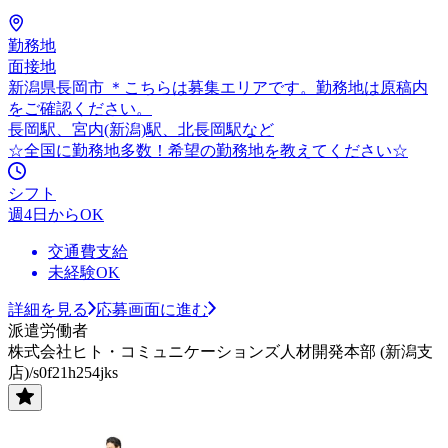
勤務地
面接地
新潟県長岡市 ＊こちらは募集エリアです。勤務地は原稿内
をご確認ください。
長岡駅、宮内(新潟)駅、北長岡駅など
☆全国に勤務地多数！希望の勤務地を教えてください☆
シフト
週4日からOK
交通費支給
未経験OK
詳細を見る
応募画面に進む
派遣労働者
株式会社ヒト・コミュニケーションズ人材開発本部 (新潟支
店)/s0f21h254jks