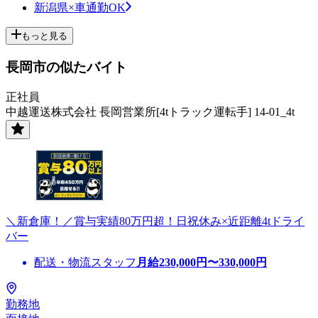
新潟県×車通勤OK
もっと見る
長岡市の似たバイト
正社員
中越運送株式会社 長岡営業所[4tトラック運転手] 14-01_4t
＼新倉庫！／賞与実績80万円超！日祝休み×近距離4tドライ
バー
配送・物流スタッフ
月給
230,000
円〜
330,000
円
勤務地