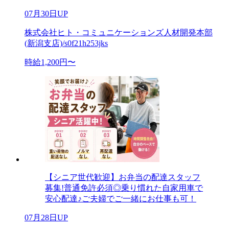
07月30日UP
株式会社ヒト・コミュニケーションズ人材開発本部
(新潟支店)/s0f21h253jks
時給1,200円〜
【シニア世代歓迎】お弁当の配達スタッフ
募集!普通免許必須◎乗り慣れた自家用車で
安心配達♪ご夫婦でご一緒にお仕事も可！
07月28日UP