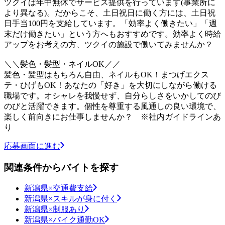
ツクイは年中無休でサービス提供を行っています(事業所に
より異なる)。だからこそ、土日祝日に働く方には、土日祝
日手当100円を支給しています。「効率よく働きたい」「週
末だけ働きたい」という方へもおすすめです。効率よく時給
アップをお考えの方、ツクイの施設で働いてみませんか？
＼＼髪色・髪型・ネイルOK／／
髪色・髪型はもちろん自由、ネイルもOK！まつげエクス
テ・ひげもOK！あなたの「好き」を大切にしながら働ける
職場です。オシャレを我慢せず、自分らしさをいかしてのび
のびと活躍できます。個性を尊重する風通しの良い環境で、
楽しく前向きにお仕事しませんか？ ※社内ガイドラインあ
り
応募画面に進む
関連条件からバイトを探す
新潟県×交通費支給
新潟県×スキルが身に付く
新潟県×制服あり
新潟県×バイク通勤OK