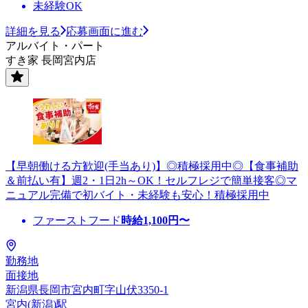
未経験OK
詳細を見る
応募画面に進む
アルバイト・パート
すき家 長岡宮内店
【早朝働ける方歓迎(手当あり)】◎積極採用中◎【食事補助
＆前払い有】週2・1日2h～OK！セルフレジで簡単接客◎マ
ニュアル完備で初バイト・未経験も安心！積極採用中
ファーストフード
時給
1,100
円〜
勤務地
面接地
新潟県長岡市宮内町字山伏3350-1
宮内(新潟)駅