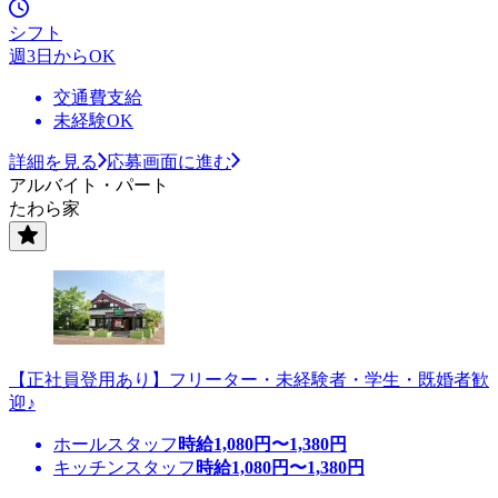
シフト
週3日からOK
交通費支給
未経験OK
詳細を見る
応募画面に進む
アルバイト・パート
たわら家
【正社員登用あり】フリーター・未経験者・学生・既婚者歓
迎♪
ホールスタッフ
時給
1,080
円〜
1,380
円
キッチンスタッフ
時給
1,080
円〜
1,380
円