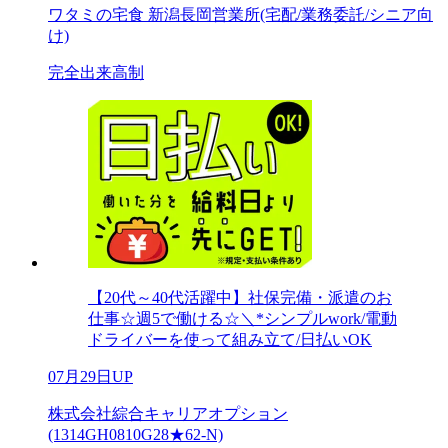
ワタミの宅食 新潟長岡営業所(宅配/業務委託/シニア向
け)
完全出来高制
【20代～40代活躍中】社保完備・派遣のお
仕事☆週5で働ける☆＼*シンプルwork/電動
ドライバーを使って組み立て/日払いOK
07月29日UP
株式会社綜合キャリアオプション
(1314GH0810G28★62-N)