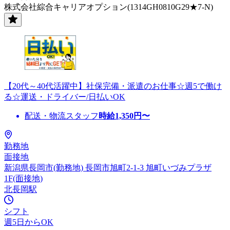
株式会社綜合キャリアオプション(1314GH0810G29★7-N)
【20代～40代活躍中】社保完備・派遣のお仕事☆週5で働け
る☆運送・ドライバー/日払いOK
配送・物流スタッフ
時給
1,350
円〜
勤務地
面接地
新潟県長岡市(勤務地) 長岡市旭町2-1-3 旭町いづみプラザ
1F(面接地)
北長岡駅
シフト
週5日からOK