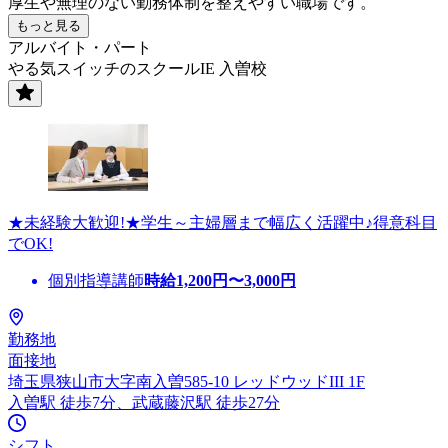
厚生や無理のない勤務体制を整えやすい職場です。
もっと見る
アルバイト・パート
やる気スイッチのスクールIE 入曽校
★未経験大歓迎!★学生～主婦層まで幅広く活躍中♪得意科目
でOK!
個別指導講師
時給
1,200
円〜
3,000
円
勤務地
面接地
埼玉県狭山市大字南入曽585-10 レッドウッドIII 1F
入曽駅 徒歩7分、武蔵藤沢駅 徒歩27分
シフト