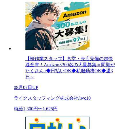
【軽作業スタッフ】食堂・売店完備の超快
適倉庫！Amazon×300名の大量募集＝同期が
たくさん♪◆日払いOK◆私服勤務OK◆週3
日～
08月07日UP
ライクスタッフィング株式会社/lwc10
時給1,300円〜1,625円