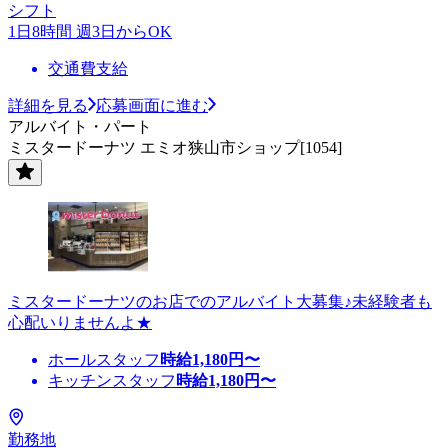
シフト
1日8時間 週3日からOK
交通費支給
詳細を見る
応募画面に進む
アルバイト・パート
ミスタードーナツ エミオ狭山市ショップ[1054]
ミスタードーナツのお店でのアルバイト大募集♪未経験者も
心配いりませんよ★
ホールスタッフ
時給
1,180
円〜
キッチンスタッフ
時給
1,180
円〜
勤務地