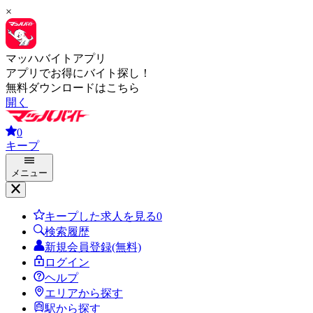
×
マッハバイトアプリ
アプリでお得にバイト探し！
無料ダウンロードはこちら
開く
0
キープ
メニュー
キープした求人を見る
0
検索履歴
新規会員登録(無料)
ログイン
ヘルプ
エリアから探す
駅から探す