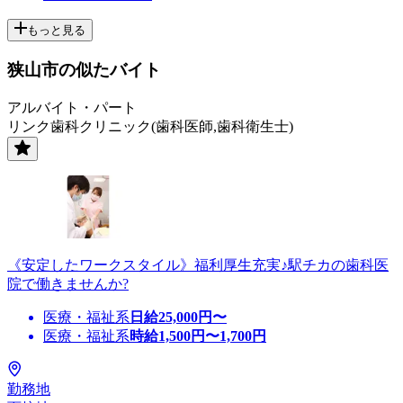
もっと見る
狭山市の似たバイト
アルバイト・パート
リンク歯科クリニック(歯科医師,歯科衛生士)
《安定したワークスタイル》福利厚生充実♪駅チカの歯科医
院で働きませんか?
医療・福祉系
日給
25,000
円〜
医療・福祉系
時給
1,500
円〜
1,700
円
勤務地