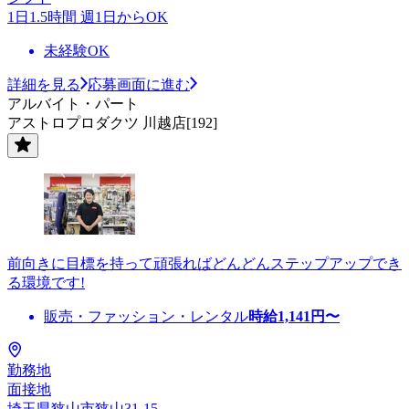
1日1.5時間 週1日からOK
未経験OK
詳細を見る
応募画面に進む
アルバイト・パート
アストロプロダクツ 川越店[192]
前向きに目標を持って頑張ればどんどんステップアップでき
る環境です!
販売・ファッション・レンタル
時給
1,141
円〜
勤務地
面接地
埼玉県狭山市狭山31-15