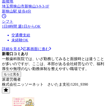
面接地
埼玉県狭山市新狭山3-9-3-1F
新狭山駅 徒歩4分
シフト
1日8時間 週1日からOK
交通費支給
未経験OK
詳細を見る
応募画面に進む
新着口コミあり
一般歯科医院では、いざ勤務してみると面接時とは違うこと
が多いのですが、ここは、本部がある会社経営なので、福利
厚生や無理のない勤務体制を整えやすい職場です。
もっと見る
派遣労働者
株式会社ニッソーネット さいたま支社/1201_9390