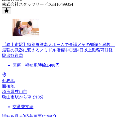
株式会社スタッフサービス/H10499354
【狭山市駅】特別養護老人ホームで介護／その知識と経験、
最強の武器に変える／ミドル活躍中◎週4日以上勤務可◎経
験者歓迎◎
医療・福祉系
時給
1,400
円
勤務地
面接地
埼玉県狭山市
狭山市駅から車で10分
交通費支給
詳細を見る
応募画面に進む