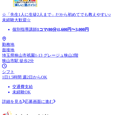
☆「先生1人に生徒2人まで」だから初めてでも教えやすい♪
未経験大歓迎☆
個別指導講師
1コマ(80分)
1,600
円〜
3,000
円
勤務地
面接地
埼玉県狭山市祇園1-13 グレージュ狭山2階
狭山市駅 徒歩2分
シフト
1日1.5時間 週2日からOK
交通費支給
未経験OK
詳細を見る
応募画面に進む