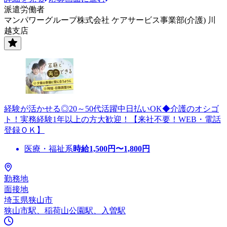
派遣労働者
マンパワーグループ株式会社 ケアサービス事業部(介護) 川
越支店
経験が活かせる◎20～50代活躍中日払いOK◆介護のオシゴ
ト！実務経験1年以上の方大歓迎！【来社不要！WEB・電話
登録ＯＫ】
医療・福祉系
時給
1,500
円〜
1,800
円
勤務地
面接地
埼玉県狭山市
狭山市駅、稲荷山公園駅、入曽駅