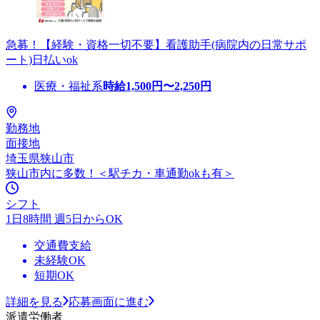
急募！【経験・資格一切不要】看護助手(病院内の日常サポ
ート)日払いok
医療・福祉系
時給
1,500
円〜
2,250
円
勤務地
面接地
埼玉県狭山市
狭山市内に多数！＜駅チカ・車通勤okも有＞
シフト
1日8時間 週5日からOK
交通費支給
未経験OK
短期OK
詳細を見る
応募画面に進む
派遣労働者