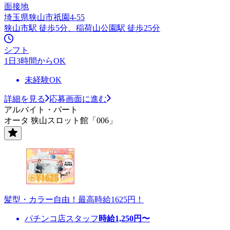
面接地
埼玉県狭山市祇園4-55
狭山市駅 徒歩5分、稲荷山公園駅 徒歩25分
シフト
1日3時間からOK
未経験OK
詳細を見る
応募画面に進む
アルバイト・パート
オータ 狭山スロット館「006」
髪型・カラー自由！最高時給1625円！
パチンコ店スタッフ
時給
1,250
円〜