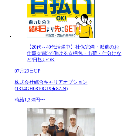
【20代～40代活躍中】社保完備・派遣のお
仕事☆週5で働ける☆梱包・出荷・仕分けな
ど/日払いOK
07月29日UP
株式会社綜合キャリアオプション
(1314GH0810G19★87-N)
時給1,230円〜