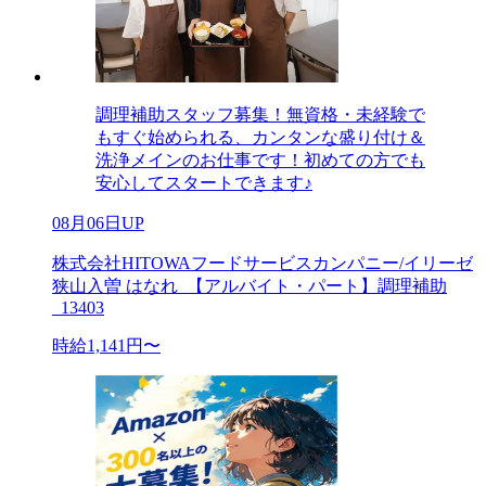
調理補助スタッフ募集！無資格・未経験で
もすぐ始められる、カンタンな盛り付け＆
洗浄メインのお仕事です！初めての方でも
安心してスタートできます♪
08月06日UP
株式会社HITOWAフードサービスカンパニー/イリーゼ
狭山入曽 はなれ_【アルバイト・パート】調理補助
_13403
時給1,141円〜