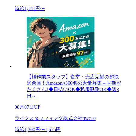
時給1,141円〜
【軽作業スタッフ】食堂・売店完備の超快
適倉庫！Amazon×300名の大量募集＝同期が
たくさん♪◆日払いOK◆私服勤務OK◆週3
日～
08月07日UP
ライクスタッフィング株式会社/lwc10
時給1,300円〜1,625円