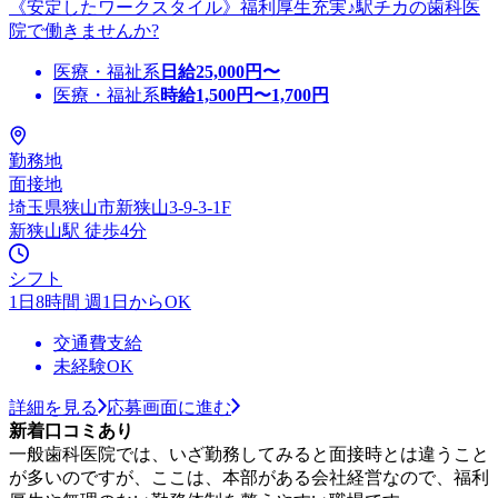
《安定したワークスタイル》福利厚生充実♪駅チカの歯科医
院で働きませんか?
医療・福祉系
日給
25,000
円〜
医療・福祉系
時給
1,500
円〜
1,700
円
勤務地
面接地
埼玉県狭山市新狭山3-9-3-1F
新狭山駅 徒歩4分
シフト
1日8時間 週1日からOK
交通費支給
未経験OK
詳細を見る
応募画面に進む
新着口コミあり
一般歯科医院では、いざ勤務してみると面接時とは違うこと
が多いのですが、ここは、本部がある会社経営なので、福利