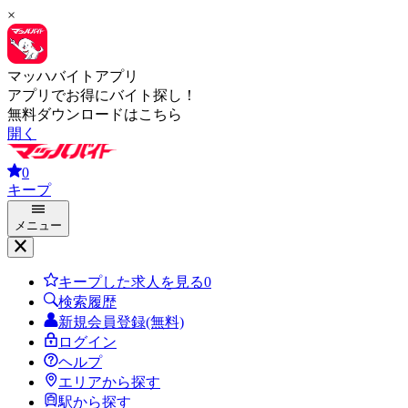
×
マッハバイトアプリ
アプリでお得にバイト探し！
無料ダウンロードはこちら
開く
0
キープ
メニュー
キープした求人を見る
0
検索履歴
新規会員登録(無料)
ログイン
ヘルプ
エリアから探す
駅から探す