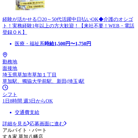
経験が活かせる◎20～50代活躍中日払いOK◆介護のオシゴ
ト！実務経験1年以上の方大歓迎！【来社不要！WEB・電話
登録ＯＫ】
医療・福祉系
時給
1,500
円〜
1,750
円
勤務地
面接地
埼玉県草加市草加１丁目
草加駅、獨協大学前駅、新田(埼玉)駅
シフト
1日8時間 週3日からOK
交通費支給
詳細を見る
応募画面に進む
アルバイト・パート
すき家 草加八幡店