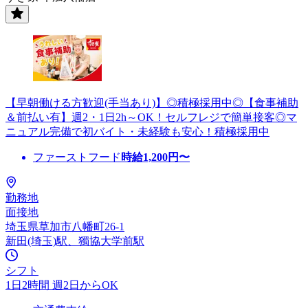
【早朝働ける方歓迎(手当あり)】◎積極採用中◎【食事補助
＆前払い有】週2・1日2h～OK！セルフレジで簡単接客◎マ
ニュアル完備で初バイト・未経験も安心！積極採用中
ファーストフード
時給
1,200
円〜
勤務地
面接地
埼玉県草加市八幡町26-1
新田(埼玉)駅、獨協大学前駅
シフト
1日2時間 週2日からOK