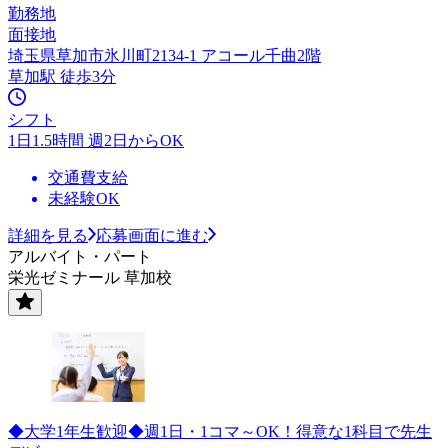
勤務地
面接地
埼玉県草加市氷川町2134-1 アコール千曲2階
草加駅 徒歩3分
シフト
1日1.5時間 週2日からOK
交通費支給
未経験OK
詳細を見る
応募画面に進む
アルバイト・パート
栄光ゼミナール 草加校
◆大学1年生歓迎◆週1日・1コマ～OK！得意な1科目で先生