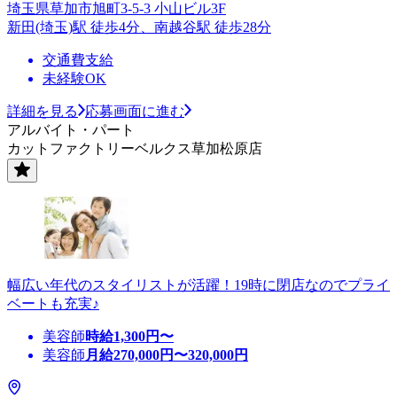
埼玉県草加市旭町3-5-3 小山ビル3F
新田(埼玉)駅 徒歩4分、南越谷駅 徒歩28分
交通費支給
未経験OK
詳細を見る
応募画面に進む
アルバイト・パート
カットファクトリーベルクス草加松原店
幅広い年代のスタイリストが活躍！19時に閉店なのでプライ
ベートも充実♪
美容師
時給
1,300
円〜
美容師
月給
270,000
円〜
320,000
円