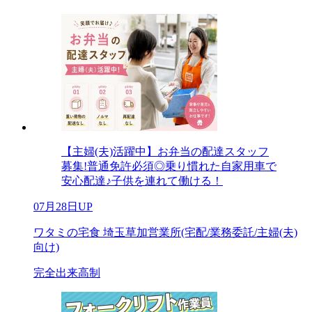
【主婦(夫)活躍中】お弁当の配達スタッフ
募集!普通免許必須◎乗り慣れた自家用車で
安心配達♪子供を連れて働ける！
07月28日UP
ワタミの宅食 埼玉草加営業所(宅配/業務委託/主婦(夫)
向け)
完全出来高制