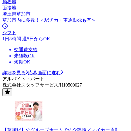
勤務地
面接地
埼玉県草加市
草加市内に多数！＜駅チカ・車通勤okも有＞
シフト
1日8時間 週5日からOK
交通費支給
未経験OK
短期OK
詳細を見る
応募画面に進む
アルバイト・パート
株式会社スタッフサービス/H10500027
【草加駅】のグループホームでの介護職／マイカー通勤