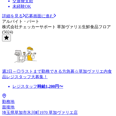
交通費支給
未経験OK
詳細を見る
応募画面に進む
アルバイト・パート
株式会社チェッカーサポート 草加ヴァリエ生鮮食品フロア
(5024)
週2日～◎ラストまで勤務できる方急募☆草加ヴァリエ内食
品レジスタッフ大募集！
レジスタッフ
時給
1,200
円〜
勤務地
面接地
埼玉県草加市氷川町1970 草加ヴァリエ店