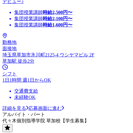
デビュー♪
集団授業講師
時給
2,500
円〜
集団授業講師
時給
2,100
円〜
集団授業講師
時給
1,600
円〜
勤務地
面接地
埼玉県草加市氷川町2125-4 ウシヤマビル 2F
草加駅 徒歩2分
シフト
1日1時間 週1日からOK
交通費支給
未経験OK
詳細を見る
応募画面に進む
アルバイト・パート
代々木個別指導学院 草加校【学生募集】