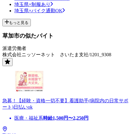
埼玉県×制服あり
埼玉県×バイク通勤OK
もっと見る
草加市の似たバイト
派遣労働者
株式会社ニッソーネット さいたま支社/1201_9308
急募！【経験・資格一切不要】看護助手(病院内の日常サポ
ート)日払いok
医療・福祉系
時給
1,500
円〜
2,250
円