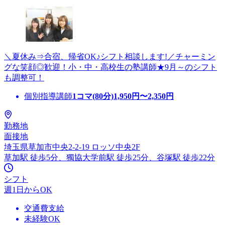
＼夏休み⇒合宿、帰省OK♪シフト相談します!／チャーミン
グな笑顔◎歓迎！小・中・高校生の塾講師★9月～のシフト
も調整可！
個別指導講師
1コマ(80分)
1,950
円〜
2,350
円
勤務地
面接地
埼玉県草加市中央2-2-19 ロッソ中央2F
草加駅 徒歩5分、獨協大学前駅 徒歩25分、谷塚駅 徒歩22分
シフト
週1日からOK
交通費支給
未経験OK