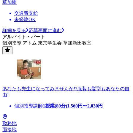
草加駅
交通費支給
未経験OK
詳細を見る
応募画面に進む
アルバイト・パート
個別指導 アトム 東京学生会 草加新田教室
あなたも先生になってみませんか!?服装も髪型もあなたの自
由!
個別指導講師
1授業(80分)
1,560
円〜
2,030
円
勤務地
面接地