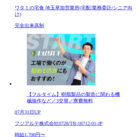
ワタミの宅食 埼玉草加営業所(宅配/業務委託/シニア向
け)
完全出来高制
【フルタイム】樹脂製品の製造に関わる機
械操作など／3交替／寮費無料
07月31日UP
フジアルテ株式会社0728/TB-18712-01-JP
時給1,700円〜