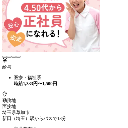
給与
医療・福祉系
時給
1,333
円〜
1,500
円
勤務地
面接地
埼玉県草加市
新田（埼玉）駅からバスで13分