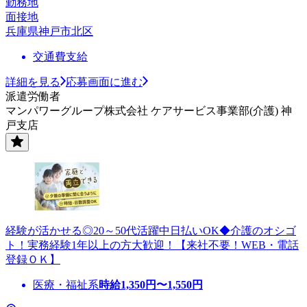
勤務地
面接地
兵庫県神戸市北区
交通費支給
詳細を見る
応募画面に進む
派遣労働者
マンパワーグループ株式会社 ケアサービス事業部(介護) 神
戸支店
経験が活かせる◎20～50代活躍中日払いOK◆介護のオシゴ
ト！実務経験1年以上の方大歓迎！【来社不要！WEB・電話
登録ＯＫ】
医療・福祉系
時給
1,350
円〜
1,550
円