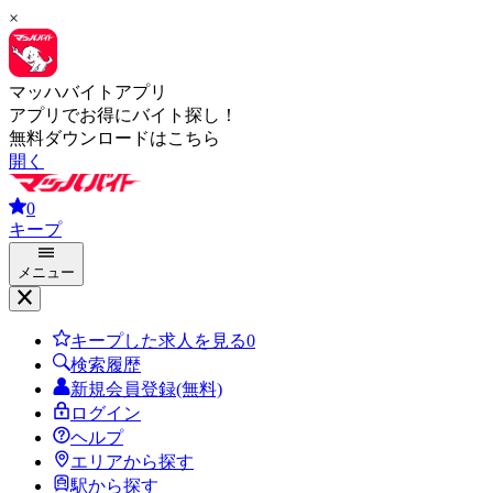
×
マッハバイトアプリ
アプリでお得にバイト探し！
無料ダウンロードはこちら
開く
0
キープ
メニュー
キープした求人を見る
0
検索履歴
新規会員登録(無料)
ログイン
ヘルプ
エリアから探す
駅から探す