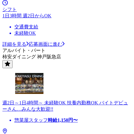
シフト
1日3時間 週2日からOK
交通費支給
未経験OK
詳細を見る
応募画面に進む
アルバイト・パート
柿安ダイニング 神戸阪急店
週2日～1日4時間～ 未経験OK 扶養内勤務OK バイトデビュ
ーさん…みんな大歓迎!!
惣菜屋スタッフ
時給
1,150
円〜