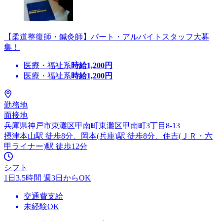
【柔道整復師・鍼灸師】パート・アルバイトスタッフ大募
集！
医療・福祉系
時給
1,200
円
医療・福祉系
時給
1,200
円
勤務地
面接地
兵庫県神戸市東灘区甲南町東灘区甲南町3丁目8-13
摂津本山駅 徒歩8分、岡本(兵庫)駅 徒歩8分、住吉(ＪＲ・六
甲ライナー)駅 徒歩12分
シフト
1日3.5時間 週3日からOK
交通費支給
未経験OK