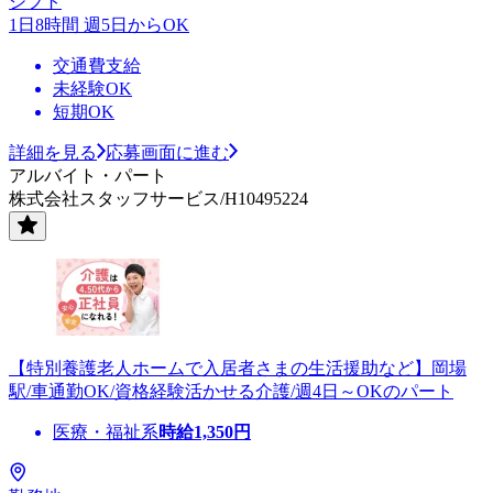
シフト
1日8時間 週5日からOK
交通費支給
未経験OK
短期OK
詳細を見る
応募画面に進む
アルバイト・パート
株式会社スタッフサービス/H10495224
【特別養護老人ホームで入居者さまの生活援助など】岡場
駅/車通勤OK/資格経験活かせる介護/週4日～OKのパート
医療・福祉系
時給
1,350
円