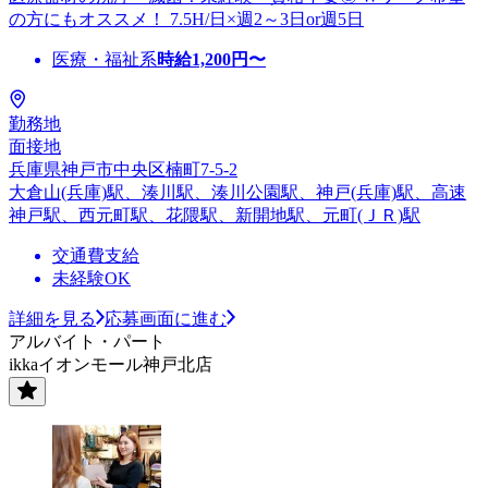
の方にもオススメ！ 7.5H/日×週2～3日or週5日
医療・福祉系
時給
1,200
円〜
勤務地
面接地
兵庫県神戸市中央区楠町7-5-2
大倉山(兵庫)駅、湊川駅、湊川公園駅、神戸(兵庫)駅、高速
神戸駅、西元町駅、花隈駅、新開地駅、元町(ＪＲ)駅
交通費支給
未経験OK
詳細を見る
応募画面に進む
アルバイト・パート
ikkaイオンモール神戸北店