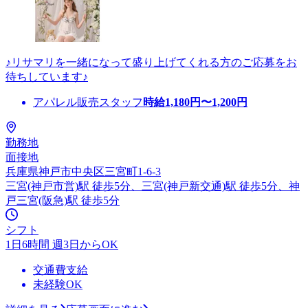
♪リサマリを一緒になって盛り上げてくれる方のご応募をお
待ちしています♪
アパレル販売スタッフ
時給
1,180
円〜
1,200
円
勤務地
面接地
兵庫県神戸市中央区三宮町1-6-3
三宮(神戸市営)駅 徒歩5分、三宮(神戸新交通)駅 徒歩5分、神
戸三宮(阪急)駅 徒歩5分
シフト
1日6時間 週3日からOK
交通費支給
未経験OK