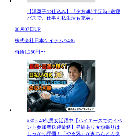
【洋菓子の仕込み】『夕方4時半定時×送迎
バスで、仕事も私生活も充実』
08月07日UP
株式会社日本ケイテム/5436
時給1,250円〜
#30～40代男女活躍中【ハイエースでのイベ
ント参加者送迎業務】昇給あり★頑張りは
しっかり評価！「やる気」がきちんとカタ