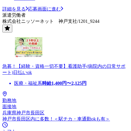
詳細を見る
応募画面に進む
派遣労働者
株式会社ニッソーネット 神戸支社/1201_9244
急募！【経験・資格一切不要】看護助手(病院内の日常サポ
ート)日払いok
医療・福祉系
時給
1,400
円〜
2,125
円
勤務地
面接地
兵庫県神戸市長田区
神戸市長田区内に多数！＜駅チカ・車通勤okも有＞