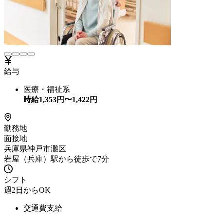
給与
医療・福祉系
時給
1,353
円〜
1,422
円
勤務地
面接地
兵庫県神戸市灘区
岩屋（兵庫）駅から徒歩で7分
シフト
週2日からOK
交通費支給