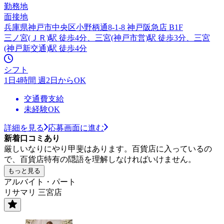
勤務地
面接地
兵庫県神戸市中央区小野柄通8-1-8 神戸阪急店 B1F
三ノ宮(ＪＲ)駅 徒歩4分、三宮(神戸市営)駅 徒歩3分、三宮
(神戸新交通)駅 徒歩4分
シフト
1日4時間 週2日からOK
交通費支給
未経験OK
詳細を見る
応募画面に進む
新着口コミあり
厳しいなりにやり甲斐はあります。百貨店に入っているの
で、百貨店特有の隠語を理解しなければいけません。
もっと見る
アルバイト・パート
リサマリ 三宮店