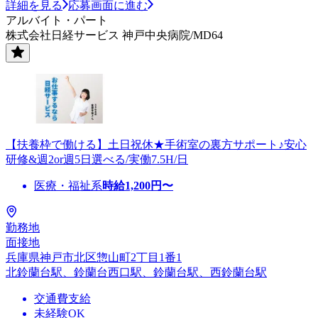
詳細を見る
応募画面に進む
アルバイト・パート
株式会社日経サービス 神戸中央病院/MD64
【扶養枠で働ける】土日祝休★手術室の裏方サポート♪安心
研修&週2or週5日選べる/実働7.5H/日
医療・福祉系
時給
1,200
円〜
勤務地
面接地
兵庫県神戸市北区惣山町2丁目1番1
北鈴蘭台駅、鈴蘭台西口駅、鈴蘭台駅、西鈴蘭台駅
交通費支給
未経験OK