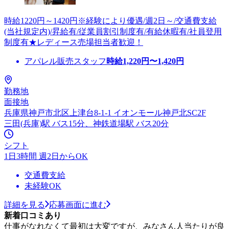
時給1220円～1420円※経験により優遇/週2日～/交通費支給
(当社規定内)/昇給有/従業員割引制度有/有給休暇有/社員登用
制度有★レディース売場担当者歓迎！
アパレル販売スタッフ
時給
1,220
円〜
1,420
円
勤務地
面接地
兵庫県神戸市北区上津台8-1-1 イオンモール神戸北SC2F
三田(兵庫)駅 バス15分、神鉄道場駅 バス20分
シフト
1日3時間 週2日からOK
交通費支給
未経験OK
詳細を見る
応募画面に進む
新着口コミあり
仕事がなれなくて最初は大変ですが、みなさん人当たりが良