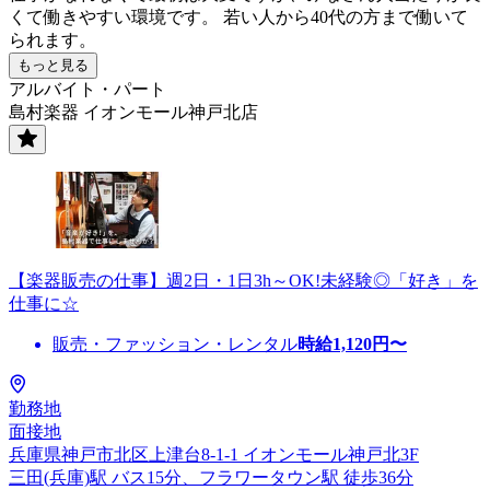
くて働きやすい環境です。 若い人から40代の方まで働いて
られます。
もっと見る
アルバイト・パート
島村楽器 イオンモール神戸北店
【楽器販売の仕事】週2日・1日3h～OK!未経験◎「好き」を
仕事に☆
販売・ファッション・レンタル
時給
1,120
円〜
勤務地
面接地
兵庫県神戸市北区上津台8-1-1 イオンモール神戸北3F
三田(兵庫)駅 バス15分、フラワータウン駅 徒歩36分