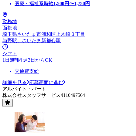
医療・福祉系
時給
1,500
円〜
1,750
円
勤務地
面接地
埼玉県さいたま市浦和区上木崎３丁目
与野駅、さいたま新都心駅
シフト
1日8時間 週3日からOK
交通費支給
詳細を見る
応募画面に進む
アルバイト・パート
株式会社スタッフサービス/H10497564