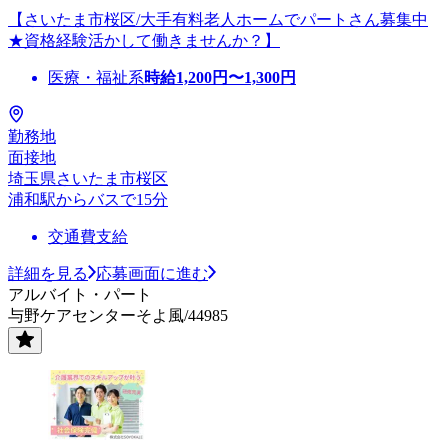
【さいたま市桜区/大手有料老人ホームでパートさん募集中
★資格経験活かして働きませんか？】
医療・福祉系
時給
1,200
円〜
1,300
円
勤務地
面接地
埼玉県さいたま市桜区
浦和駅からバスで15分
交通費支給
詳細を見る
応募画面に進む
アルバイト・パート
与野ケアセンターそよ風/44985