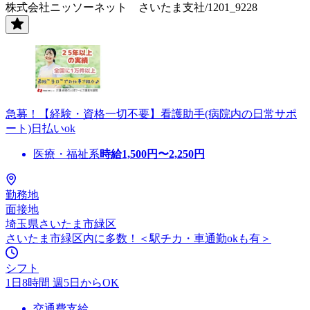
株式会社ニッソーネット さいたま支社/1201_9228
急募！【経験・資格一切不要】看護助手(病院内の日常サポ
ート)日払いok
医療・福祉系
時給
1,500
円〜
2,250
円
勤務地
面接地
埼玉県さいたま市緑区
さいたま市緑区内に多数！＜駅チカ・車通勤okも有＞
シフト
1日8時間 週5日からOK
交通費支給