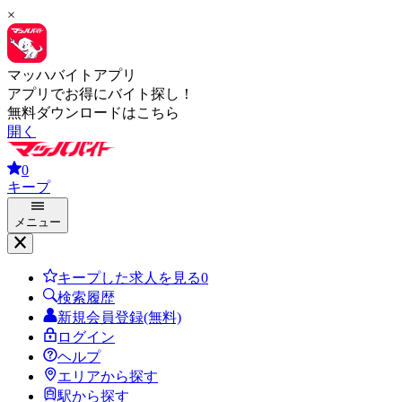
×
マッハバイトアプリ
アプリでお得にバイト探し！
無料ダウンロードはこちら
開く
0
キープ
メニュー
キープした求人を見る
0
検索履歴
新規会員登録(無料)
ログイン
ヘルプ
エリアから探す
駅から探す