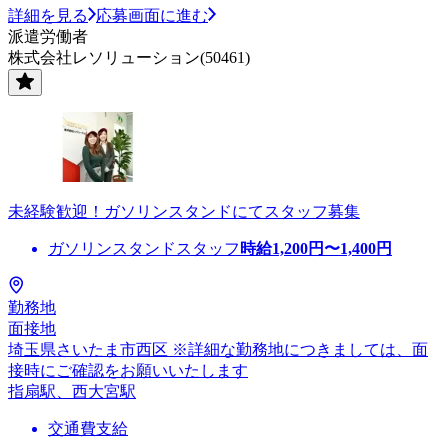
詳細を見る
応募画面に進む
派遣労働者
株式会社レソリューション(50461)
未経験歓迎！ガソリンスタンドにてスタッフ募集
ガソリンスタンドスタッフ
時給
1,200
円〜
1,400
円
勤務地
面接地
埼玉県さいたま市西区 ※詳細な勤務地につきましては、面
接時にご確認をお願いいたします
指扇駅、西大宮駅
交通費支給