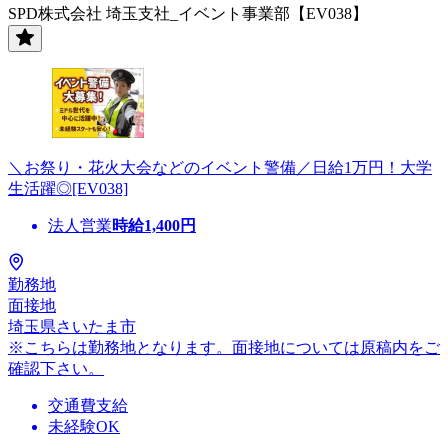
SPD株式会社 埼玉支社_イベント事業部【EV038】
＼お祭り・花火大会などのイベント警備／日給1万円！大学
生活躍◎[EV038]
法人営業
時給
1,400
円
勤務地
面接地
埼玉県さいたま市
※こちらは勤務地となります。面接地については原稿内をご
確認下さい。
交通費支給
未経験OK