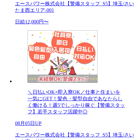
エースパワー株式会社【警備スタッフ_S5】埼玉/さい
たま西エリア-001
日給12,000円〜
＼日払いOK×即入寮OK／仕事と住まいを
一気にGET！髪色・髪型自由であなたらし
く働ける！週5でしっかり稼ぐ【警備スタッ
フ】若手スタッフ活躍中◎
08月05日UP
エースパワー株式会社【警備スタッフ_S5】埼玉/さい