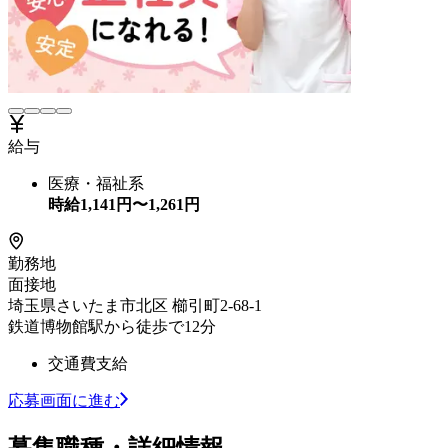
給与
医療・福祉系
時給
1,141
円〜
1,261
円
勤務地
面接地
埼玉県さいたま市北区 櫛引町2-68-1
鉄道博物館駅から徒歩で12分
交通費支給
応募画面に進む
募集職種・詳細情報