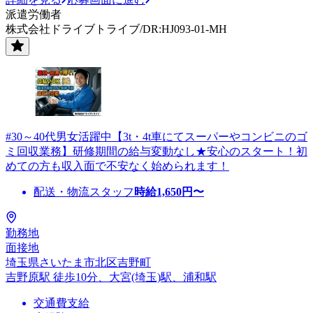
派遣労働者
株式会社ドライブトライブ/DR:HJ093-01-MH
#30～40代男女活躍中【3t・4t車にてスーパーやコンビニのゴ
ミ回収業務】研修期間の給与変動なし★安心のスタート！初
めての方も収入面で不安なく始められます！
配送・物流スタッフ
時給
1,650
円〜
勤務地
面接地
埼玉県さいたま市北区吉野町
吉野原駅 徒歩10分、大宮(埼玉)駅、浦和駅
交通費支給