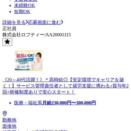
未経験OK
短期OK
詳細を見る
応募画面に進む
正社員
株式会社ロフティー/AA20001115
《20～40代活躍！》＊高時給◎【安定環境でキャリアを築
く！】サービス管理責任者として就労支援に携わる♪賞与年2
回×研修制度ありで安心スタート！
医療・福祉系
月給
230,000
円〜
300,000
円
勤務地
面接地