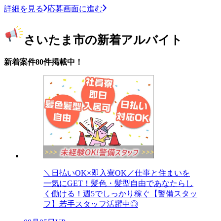
詳細を見る
応募画面に進む
さいたま市の新着アルバイト
新着案件80件掲載中！
＼日払いOK×即入寮OK／仕事と住まいを
一気にGET！髪色・髪型自由であなたらし
く働ける！週5でしっかり稼ぐ【警備スタッ
フ】若手スタッフ活躍中◎