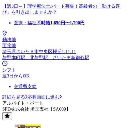
【週3日～】理学療法士/パート募集！高齢者の「動ける喜
び」を引き出しませんか？
医療・福祉系
時給
1,650
円〜
1,700
円
勤務地
面接地
埼玉県さいたま市中央区桜丘1-11-11
与野本町駅、北与野駅、さいたま新都心駅
シフト
週3日からOK
交通費支給
詳細を見る
応募画面に進む
アルバイト・パート
SPD株式会社 埼玉支社【SA009】