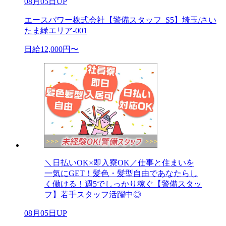
08月05日UP
エースパワー株式会社【警備スタッフ_S5】埼玉/さい
たま緑エリア-001
日給12,000円〜
＼日払いOK×即入寮OK／仕事と住まいを
一気にGET！髪色・髪型自由であなたらし
く働ける！週5でしっかり稼ぐ【警備スタッ
フ】若手スタッフ活躍中◎
08月05日UP