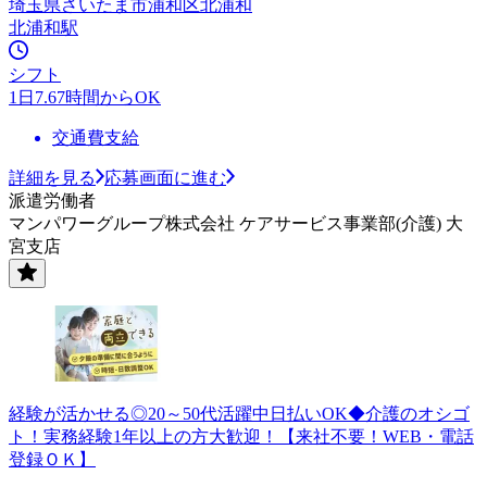
埼玉県さいたま市浦和区北浦和
北浦和駅
シフト
1日7.67時間からOK
交通費支給
詳細を見る
応募画面に進む
派遣労働者
マンパワーグループ株式会社 ケアサービス事業部(介護) 大
宮支店
経験が活かせる◎20～50代活躍中日払いOK◆介護のオシゴ
ト！実務経験1年以上の方大歓迎！【来社不要！WEB・電話
登録ＯＫ】