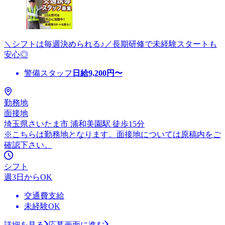
＼シフトは毎週決められる♪／長期研修で未経験スタートも
安心◎
警備スタッフ
日給
9,200
円〜
勤務地
面接地
埼玉県さいたま市 浦和美園駅 徒歩15分
※こちらは勤務地となります。面接地については原稿内をご
確認下さい。
シフト
週3日からOK
交通費支給
未経験OK
詳細を見る
応募画面に進む