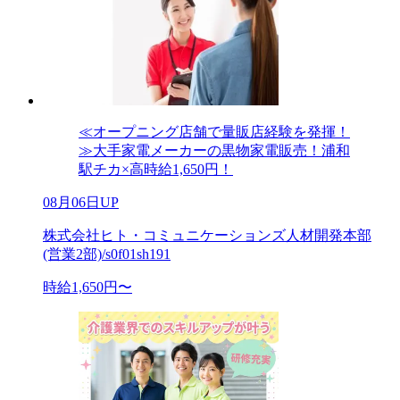
≪オープニング店舗で量販店経験を発揮！
≫大手家電メーカーの黒物家電販売！浦和
駅チカ×高時給1,650円！
08月06日UP
株式会社ヒト・コミュニケーションズ人材開発本部
(営業2部)/s0f01sh191
時給1,650円〜