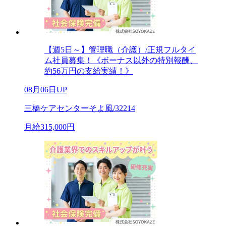
【週5日～】管理職（介護）/正規フルタイ
ム社員募集！《ボーナス以外の特別報酬、
約56万円の支給実績！》
08月06日UP
三橋ケアセンターそよ風/32214
月給315,000円