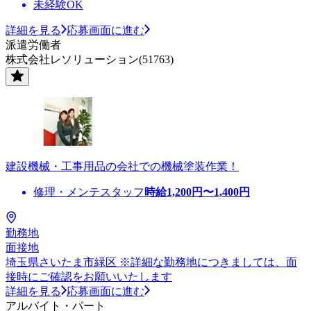
未経験OK
詳細を見る
応募画面に進む
派遣労働者
株式会社レソリューション(51763)
建設機械・工事用品の会社での機械塗装作業！
修理・メンテスタッフ
時給
1,200
円〜
1,400
円
勤務地
面接地
埼玉県さいたま市緑区 ※詳細な勤務地につきましては、面
接時にご確認をお願いいたします
詳細を見る
応募画面に進む
アルバイト・パート