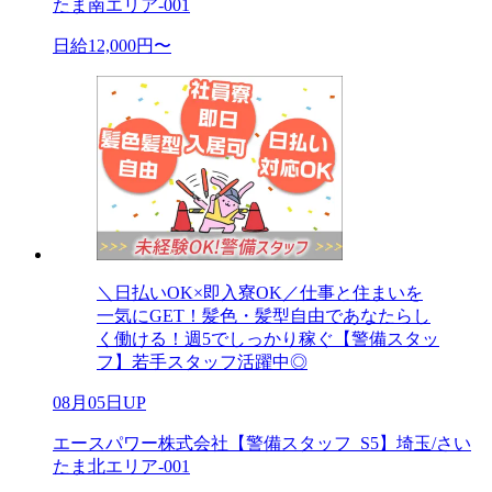
たま南エリア-001
日給12,000円〜
＼日払いOK×即入寮OK／仕事と住まいを
一気にGET！髪色・髪型自由であなたらし
く働ける！週5でしっかり稼ぐ【警備スタッ
フ】若手スタッフ活躍中◎
08月05日UP
エースパワー株式会社【警備スタッフ_S5】埼玉/さい
たま北エリア-001