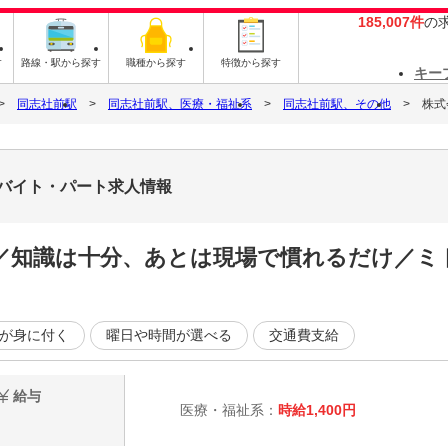
185,007件
の
す
路線・駅から探す
職種から探す
特徴から探す
キー
同志社前駅
同志社前駅、医療・福祉系
同志社前駅、その他
株式
6のバイト・パート求人情報
／知識は十分、あとは現場で慣れるだけ／ミ
が身に付く
曜日や時間が選べる
交通費支給
給与
医療・福祉系：
時給1,400円