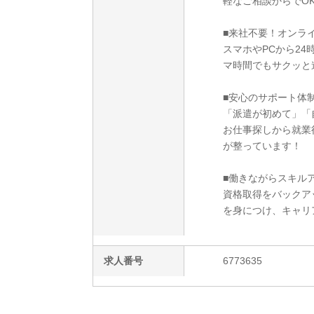
軽なご相談からでO
■来社不要！オンラ
スマホやPCから2
マ時間でもサクッと
■安心のサポート体
「派遣が初めて」「
お仕事探しから就業
が整っています！
■働きながらスキルア
資格取得をバックア
を身につけ、キャリ
求人番号
6773635