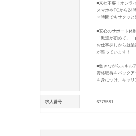
■来社不要！オンラ
スマホやPCから2
マ時間でもサクッと
■安心のサポート体
「派遣が初めて」「
お仕事探しから就業
が整っています！
■働きながらスキルア
資格取得をバックア
を身につけ、キャリ
求人番号
6775581