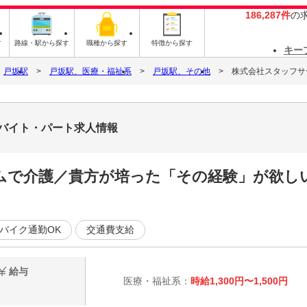
186,287件
の
す
路線・駅から探す
職種から探す
特徴から探す
キー
戸坂駅
戸坂駅、医療・福祉系
戸坂駅、その他
株式会社スタッフサービ
4のバイト・パート求人情報
ムで介護／貴方が培った「その経験」が欲し
バイク通勤OK
交通費支給
給与
医療・福祉系：
時給1,300円〜1,500円