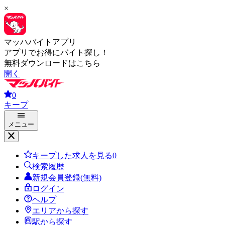
×
マッハバイトアプリ
アプリでお得にバイト探し！
無料ダウンロードはこちら
開く
0
キープ
メニュー
キープした求人を見る
0
検索履歴
新規会員登録(無料)
ログイン
ヘルプ
エリアから探す
駅から探す