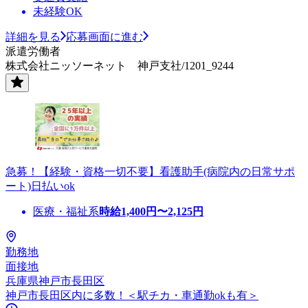
未経験OK
詳細を見る
応募画面に進む
派遣労働者
株式会社ニッソーネット 神戸支社/1201_9244
急募！【経験・資格一切不要】看護助手(病院内の日常サポ
ート)日払いok
医療・福祉系
時給
1,400
円〜
2,125
円
勤務地
面接地
兵庫県神戸市長田区
神戸市長田区内に多数！＜駅チカ・車通勤okも有＞