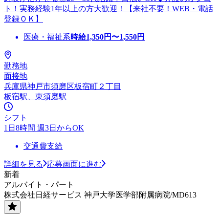
ト！実務経験1年以上の方大歓迎！【来社不要！WEB・電話
登録ＯＫ】
医療・福祉系
時給
1,350
円〜
1,550
円
勤務地
面接地
兵庫県神戸市須磨区板宿町２丁目
板宿駅、東須磨駅
シフト
1日8時間 週3日からOK
交通費支給
詳細を見る
応募画面に進む
新着
アルバイト・パート
株式会社日経サービス 神戸大学医学部附属病院/MD613