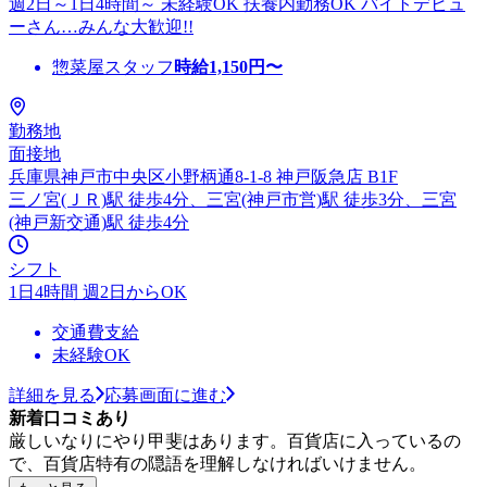
週2日～1日4時間～ 未経験OK 扶養内勤務OK バイトデビュ
ーさん…みんな大歓迎!!
惣菜屋スタッフ
時給
1,150
円〜
勤務地
面接地
兵庫県神戸市中央区小野柄通8-1-8 神戸阪急店 B1F
三ノ宮(ＪＲ)駅 徒歩4分、三宮(神戸市営)駅 徒歩3分、三宮
(神戸新交通)駅 徒歩4分
シフト
1日4時間 週2日からOK
交通費支給
未経験OK
詳細を見る
応募画面に進む
新着口コミあり
厳しいなりにやり甲斐はあります。百貨店に入っているの
で、百貨店特有の隠語を理解しなければいけません。