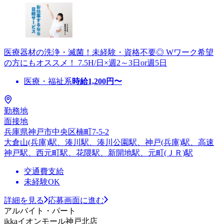
医療器材の洗浄・滅菌！未経験・資格不要◎ Wワーク希望
の方にもオススメ！ 7.5H/日×週2～3日or週5日
医療・福祉系
時給
1,200
円〜
勤務地
面接地
兵庫県神戸市中央区楠町7-5-2
大倉山(兵庫)駅、湊川駅、湊川公園駅、神戸(兵庫)駅、高速
神戸駅、西元町駅、花隈駅、新開地駅、元町(ＪＲ)駅
交通費支給
未経験OK
詳細を見る
応募画面に進む
アルバイト・パート
ikkaイオンモール神戸北店