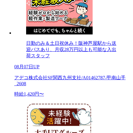
日勤のみ＆土日祝休み！阪神芦屋駅から送
迎バスあり、月収28万円以上も可能な入出
荷スタッフ
08月07日UP
アデコ株式会社SF関西九州支社/A01462787-甲南山手
_2608
時給1,420円〜