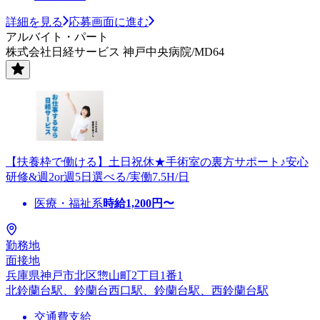
詳細を見る
応募画面に進む
アルバイト・パート
株式会社日経サービス 神戸中央病院/MD64
【扶養枠で働ける】土日祝休★手術室の裏方サポート♪安心
研修&週2or週5日選べる/実働7.5H/日
医療・福祉系
時給
1,200
円〜
勤務地
面接地
兵庫県神戸市北区惣山町2丁目1番1
北鈴蘭台駅、鈴蘭台西口駅、鈴蘭台駅、西鈴蘭台駅
交通費支給