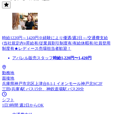
時給1220円～1420円※経験により優遇/週2日～/交通費支給
(当社規定内)/昇給有/従業員割引制度有/有給休暇有/社員登用
制度有★レディース売場担当者歓迎！
アパレル販売スタッフ
時給
1,220
円〜
1,420
円
勤務地
面接地
兵庫県神戸市北区上津台8-1-1 イオンモール神戸北SC2F
三田(兵庫)駅 バス15分、神鉄道場駅 バス20分
シフト
1日3時間 週2日からOK