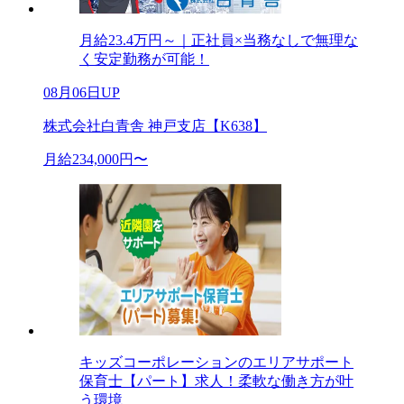
月給23.4万円～｜正社員×当務なしで無理な
く安定勤務が可能！
08月06日UP
株式会社白青舎 神戸支店【K638】
月給234,000円〜
キッズコーポレーションのエリアサポート
保育士【パート】求人！柔軟な働き方が叶
う環境