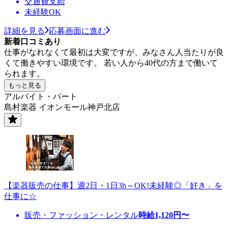
交通費支給
未経験OK
詳細を見る
応募画面に進む
新着口コミあり
仕事がなれなくて最初は大変ですが、みなさん人当たりが良
くて働きやすい環境です。 若い人から40代の方まで働いて
られます。
もっと見る
アルバイト・パート
島村楽器 イオンモール神戸北店
【楽器販売の仕事】週2日・1日3h～OK!未経験◎「好き」を
仕事に☆
販売・ファッション・レンタル
時給
1,120
円〜