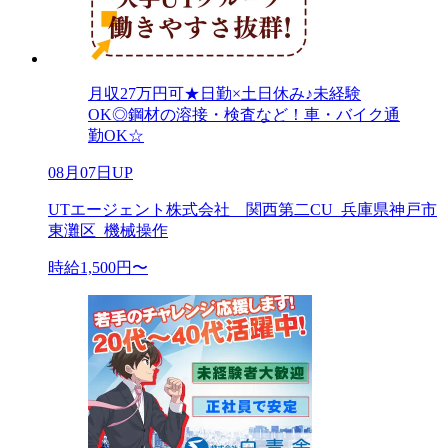
月収27万円可★日勤×土日休み♪未経験
OK◎鋼材の溶接・検査など！車・バイク通
勤OK☆
08月07日UP
UTエージェント株式会社 関西第二CU_兵庫県神戸市
東灘区_機械操作
時給1,500円〜