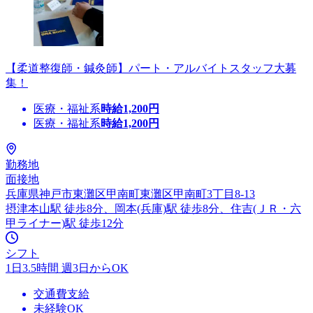
【柔道整復師・鍼灸師】パート・アルバイトスタッフ大募
集！
医療・福祉系
時給
1,200
円
医療・福祉系
時給
1,200
円
勤務地
面接地
兵庫県神戸市東灘区甲南町東灘区甲南町3丁目8-13
摂津本山駅 徒歩8分、岡本(兵庫)駅 徒歩8分、住吉(ＪＲ・六
甲ライナー)駅 徒歩12分
シフト
1日3.5時間 週3日からOK
交通費支給
未経験OK