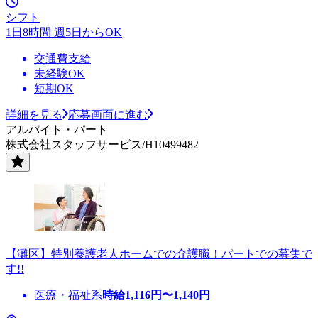
シフト
1日8時間 週5日からOK
交通費支給
未経験OK
短期OK
詳細を見る
応募画面に進む
アルバイト・パート
株式会社スタッフサービス/H10499482
【灘区】特別養護老人ホームでの介護職！パートでの募集で
す!!
医療・福祉系
時給
1,116
円〜
1,140
円