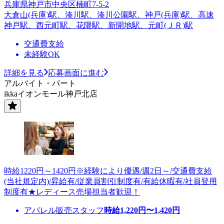
兵庫県神戸市中央区楠町7-5-2
大倉山(兵庫)駅、湊川駅、湊川公園駅、神戸(兵庫)駅、高速
神戸駅、西元町駅、花隈駅、新開地駅、元町(ＪＲ)駅
交通費支給
未経験OK
詳細を見る
応募画面に進む
アルバイト・パート
ikkaイオンモール神戸北店
時給1220円～1420円※経験により優遇/週2日～/交通費支給
(当社規定内)/昇給有/従業員割引制度有/有給休暇有/社員登用
制度有★レディース売場担当者歓迎！
アパレル販売スタッフ
時給
1,220
円〜
1,420
円