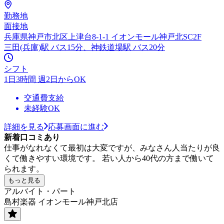
勤務地
面接地
兵庫県神戸市北区上津台8-1-1 イオンモール神戸北SC2F
三田(兵庫)駅 バス15分、神鉄道場駅 バス20分
シフト
1日3時間 週2日からOK
交通費支給
未経験OK
詳細を見る
応募画面に進む
新着口コミあり
仕事がなれなくて最初は大変ですが、みなさん人当たりが良
くて働きやすい環境です。 若い人から40代の方まで働いて
られます。
もっと見る
アルバイト・パート
島村楽器 イオンモール神戸北店