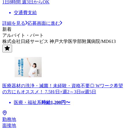
1日8時間 週3日からOK
交通費支給
詳細を見る
応募画面に進む
新着
アルバイト・パート
株式会社日経サービス 神戸大学医学部附属病院/MD613
医療器材の洗浄・滅菌！未経験・資格不要◎ Wワーク希望
の方にもオススメ！ 7.5H/日×週2～3日or週5日
医療・福祉系
時給
1,200
円〜
勤務地
面接地