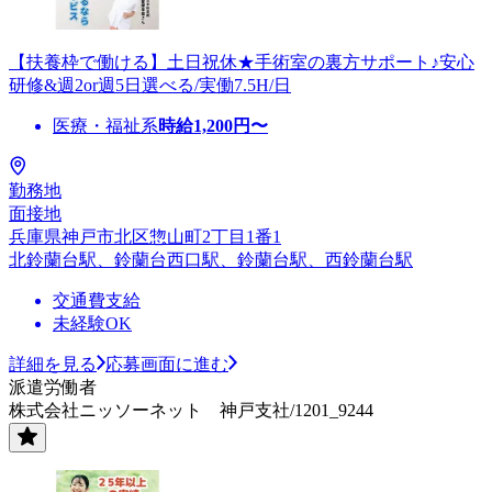
【扶養枠で働ける】土日祝休★手術室の裏方サポート♪安心
研修&週2or週5日選べる/実働7.5H/日
医療・福祉系
時給
1,200
円〜
勤務地
面接地
兵庫県神戸市北区惣山町2丁目1番1
北鈴蘭台駅、鈴蘭台西口駅、鈴蘭台駅、西鈴蘭台駅
交通費支給
未経験OK
詳細を見る
応募画面に進む
派遣労働者
株式会社ニッソーネット 神戸支社/1201_9244