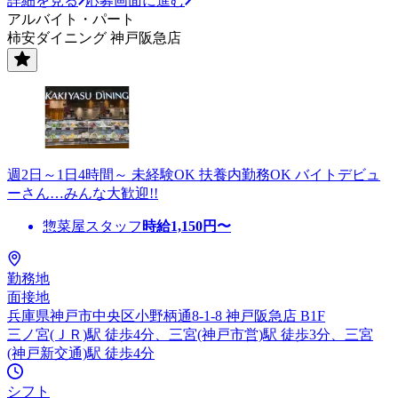
詳細を見る
応募画面に進む
アルバイト・パート
柿安ダイニング 神戸阪急店
週2日～1日4時間～ 未経験OK 扶養内勤務OK バイトデビュ
ーさん…みんな大歓迎!!
惣菜屋スタッフ
時給
1,150
円〜
勤務地
面接地
兵庫県神戸市中央区小野柄通8-1-8 神戸阪急店 B1F
三ノ宮(ＪＲ)駅 徒歩4分、三宮(神戸市営)駅 徒歩3分、三宮
(神戸新交通)駅 徒歩4分
シフト