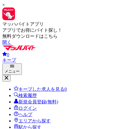
×
マッハバイトアプリ
アプリでお得にバイト探し！
無料ダウンロードはこちら
開く
0
キープ
メニュー
キープした求人を見る
0
検索履歴
新規会員登録(無料)
ログイン
ヘルプ
エリアから探す
駅から探す