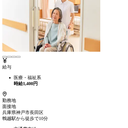
給与
医療・福祉系
時給
1,400
円
勤務地
面接地
兵庫県神戸市長田区
鵯越駅から徒歩で10分