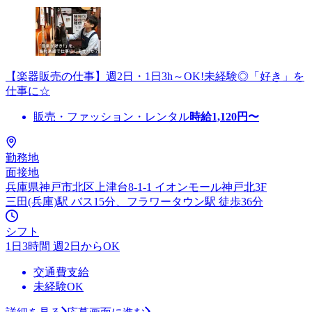
【楽器販売の仕事】週2日・1日3h～OK!未経験◎「好き」を
仕事に☆
販売・ファッション・レンタル
時給
1,120
円〜
勤務地
面接地
兵庫県神戸市北区上津台8-1-1 イオンモール神戸北3F
三田(兵庫)駅 バス15分、フラワータウン駅 徒歩36分
シフト
1日3時間 週2日からOK
交通費支給
未経験OK