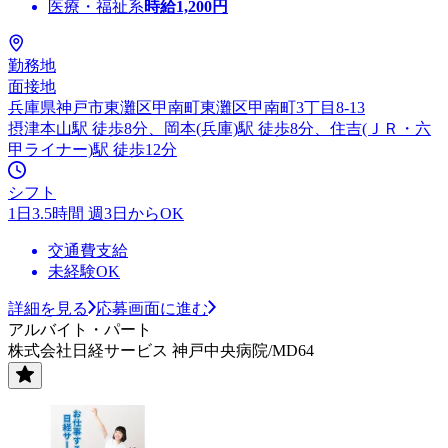
医療・福祉系
時給
1,200
円
勤務地
面接地
兵庫県神戸市東灘区甲南町東灘区甲南町3丁目8-13
摂津本山駅 徒歩8分、岡本(兵庫)駅 徒歩8分、住吉(ＪＲ・六
甲ライナー)駅 徒歩12分
シフト
1日3.5時間 週3日からOK
交通費支給
未経験OK
詳細を見る
応募画面に進む
アルバイト・パート
株式会社日経サービス 神戸中央病院/MD64