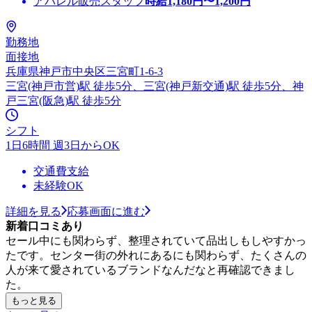
アパレル販売スタッフ
時給
1,180
円〜
1,200
円
勤務地
面接地
兵庫県神戸市中央区三宮町1-6-3
三宮(神戸市営)駅 徒歩5分、三宮(神戸新交通)駅 徒歩5分、神
戸三宮(阪急)駅 徒歩5分
シフト
1日6時間 週3日からOK
交通費支給
未経験OK
詳細を見る
応募画面に進む
新着口コミあり
セール中にも関わらず、整理されていて品出しもしやすかっ
たです。センター街の外れにあるにも関わらず、たくさんの
人が来て愛されているブランドなんだなと再確認できまし
た。
もっと見る