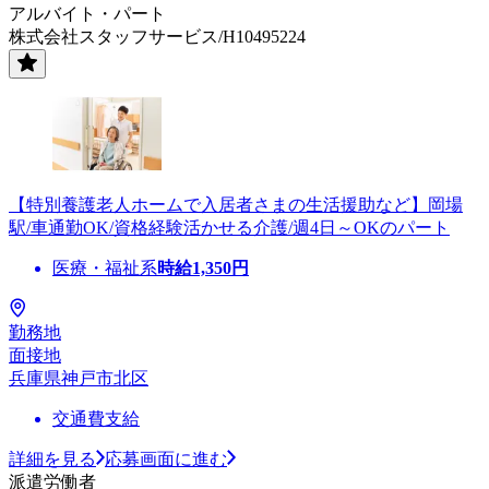
アルバイト・パート
株式会社スタッフサービス/H10495224
【特別養護老人ホームで入居者さまの生活援助など】岡場
駅/車通勤OK/資格経験活かせる介護/週4日～OKのパート
医療・福祉系
時給
1,350
円
勤務地
面接地
兵庫県神戸市北区
交通費支給
詳細を見る
応募画面に進む
派遣労働者