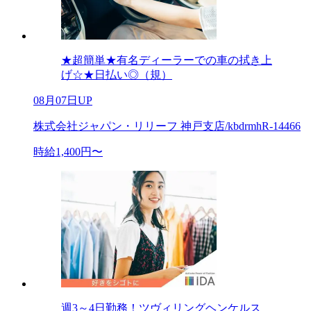
★超簡単★有名ディーラーでの車の拭き上
げ☆★日払い◎（規）
08月07日UP
株式会社ジャパン・リリーフ 神戸支店/kbdrmhR-14466
時給1,400円〜
週3～4日勤務！ツヴィリングヘンケルス