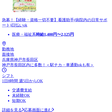
急募！【経験・資格一切不要】看護助手(病院内の日常サポ
ート)日払いok
医療・福祉系
時給
1,400
円〜
2,125
円
勤務地
面接地
兵庫県神戸市長田区
神戸市長田区内に多数！＜駅チカ・車通勤okも有＞
シフト
1日8時間 週5日からOK
交通費支給
未経験OK
短期OK
詳細を見る
応募画面に進む