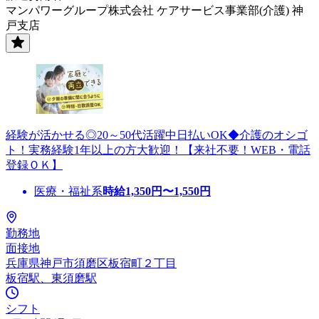
マンパワーグループ株式会社 ケアサービス事業部(介護) 神
戸支店
経験が活かせる◎20～50代活躍中日払いOK◆介護のオシゴ
ト！実務経験1年以上の方大歓迎！【来社不要！WEB・電話
登録ＯＫ】
医療・福祉系
時給
1,350
円〜
1,550
円
勤務地
面接地
兵庫県神戸市須磨区板宿町２丁目
板宿駅、東須磨駅
シフト