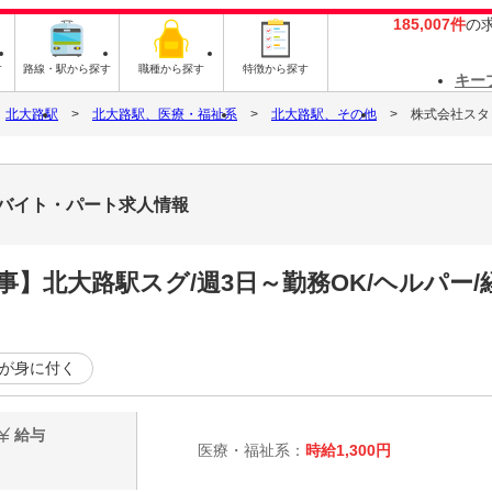
185,007件
の
す
路線・駅から探す
職種から探す
特徴から探す
キー
北大路駅
北大路駅、医療・福祉系
北大路駅、その他
株式会社スタッ
7のバイト・パート求人情報
】北大路駅スグ/週3日～勤務OK/ヘルパー/
が身に付く
給与
医療・福祉系：
時給1,300円