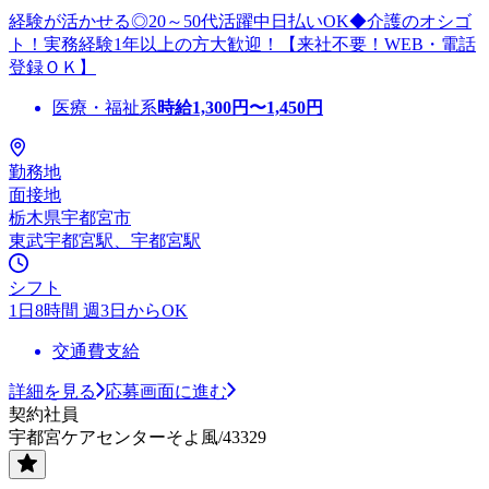
経験が活かせる◎20～50代活躍中日払いOK◆介護のオシゴ
ト！実務経験1年以上の方大歓迎！【来社不要！WEB・電話
登録ＯＫ】
医療・福祉系
時給
1,300
円〜
1,450
円
勤務地
面接地
栃木県宇都宮市
東武宇都宮駅、宇都宮駅
シフト
1日8時間 週3日からOK
交通費支給
詳細を見る
応募画面に進む
契約社員
宇都宮ケアセンターそよ風/43329