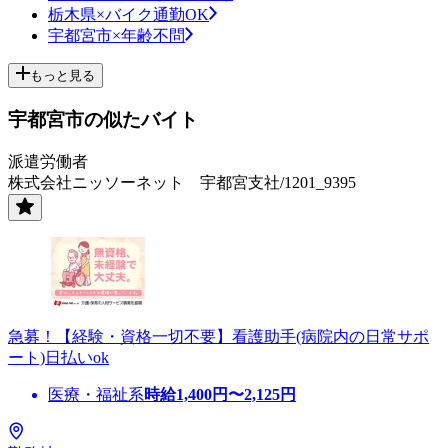
栃木県×バイク通勤OK
宇都宮市×年齢不問
もっと見る
宇都宮市の似たバイト
派遣労働者
株式会社ニッソーネット 宇都宮支社/1201_9395
急募！【経験・資格一切不要】看護助手(病院内の日常サポ
ート)日払いok
医療・福祉系
時給
1,400
円〜
2,125
円