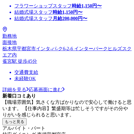
フラワーショップスタッフ
時給
1,150
円〜
結婚式場スタッフ
時給
1,150
円〜
結婚式場スタッフ
月給
200,000
円〜
勤務地
面接地
栃木県宇都宮市インタ-パ-ク6-2-6 インターパークヒルズスク
エア内
雀宮駅 徒歩45分
交通費支給
未経験OK
詳細を見る
応募画面に進む
新着口コミあり
【職場雰囲気】気さくな方ばかりなので安心して働けると思
います。 【仕事内容】繁盛期等は忙しそうですがその分や
りがいを感じられると思います。
もっと見る
アルバイト・パート