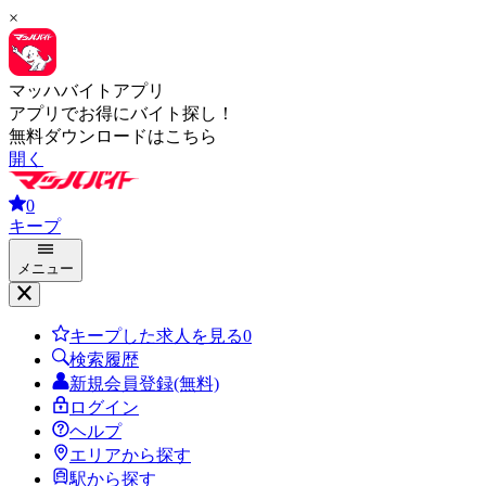
×
マッハバイトアプリ
アプリでお得にバイト探し！
無料ダウンロードはこちら
開く
0
キープ
メニュー
キープした求人を見る
0
検索履歴
新規会員登録(無料)
ログイン
ヘルプ
エリアから探す
駅から探す