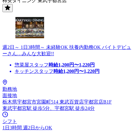
柿安ダイニング 東武宇都宮店
週2日～ 1日3時間～ 未経験OK 扶養内勤務OK バイトデビュ
ーさん…みんな大歓迎!!
惣菜屋スタッフ
時給
1,200
円〜
1,220
円
キッチンスタッフ
時給
1,200
円〜
1,220
円
勤務地
面接地
栃木県宇都宮市宮園町514 東武百貨店宇都宮店B1F
東武宇都宮駅 徒歩5分、宇都宮駅 徒歩24分
シフト
1日3時間 週2日からOK