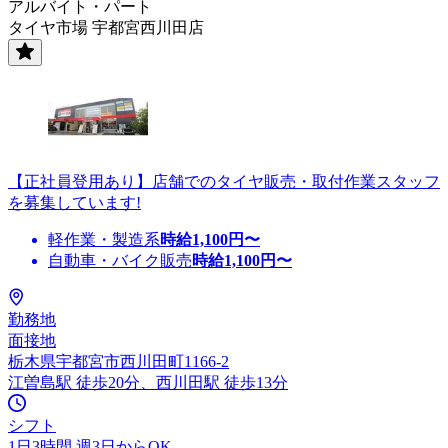
アルバイト・パート
タイヤ市場 宇都宮西川田店
【正社員登用あり】店舗でのタイヤ販売・取付作業スタッフ
を募集しています!
軽作業・製造系
時給
1,100
円〜
自動車・バイク販売
時給
1,100
円〜
勤務地
面接地
栃木県宇都宮市西川田町1166-2
江曽島駅 徒歩20分、西川田駅 徒歩13分
シフト
1日3時間 週3日からOK