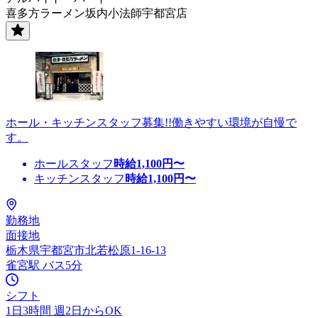
喜多方ラーメン坂内小法師宇都宮店
ホール・キッチンスタッフ募集!!働きやすい環境が自慢で
す。
ホールスタッフ
時給
1,100
円〜
キッチンスタッフ
時給
1,100
円〜
勤務地
面接地
栃木県宇都宮市北若松原1-16-13
雀宮駅 バス5分
シフト
1日3時間 週2日からOK