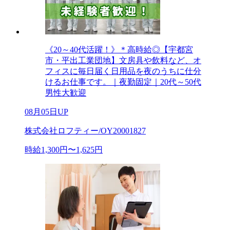
《20～40代活躍！》＊高時給◎【宇都宮
市・平出工業団地】文房具や飲料など、オ
フィスに毎日届く日用品を夜のうちに仕分
けるお仕事です。｜夜勤固定｜20代～50代
男性大歓迎
08月05日UP
株式会社ロフティー/OY20001827
時給1,300円〜1,625円