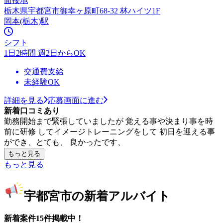
面接地
栃木県宇都宮市御幸ヶ原町68-32 林ハイツ1F
岡本(栃木)駅
シフト
1日2時間 週2日からOK
交通費支給
未経験OK
詳細を見る
応募画面に進む
新着口コミあり
勤務開始まで緊張していましたが 覚える事や決まり事を時
前に研修 してイメージトレーニングをして 初日を迎える事
ができ、とても、 良かったです、
もっと見る
もっと見る
宇都宮市の新着アルバイト
新着案件15件掲載中！