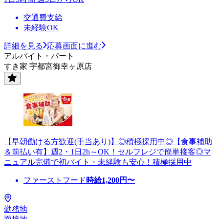
交通費支給
未経験OK
詳細を見る
応募画面に進む
アルバイト・パート
すき家 宇都宮御幸ヶ原店
【早朝働ける方歓迎(手当あり)】◎積極採用中◎【食事補助
＆前払い有】週2・1日2h～OK！セルフレジで簡単接客◎マ
ニュアル完備で初バイト・未経験も安心！積極採用中
ファーストフード
時給
1,200
円〜
勤務地