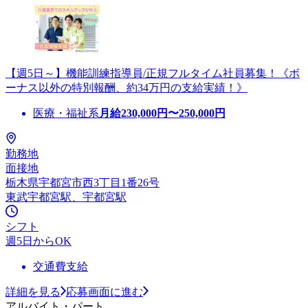
【週5日～】機能訓練指導員/正規フルタイム社員募集！《ボ
ーナス以外の特別報酬、約34万円の支給実績！》
医療・福祉系
月給
230,000
円〜
250,000
円
勤務地
面接地
栃木県宇都宮市西3丁目1番26号
東武宇都宮駅、宇都宮駅
シフト
週5日からOK
交通費支給
詳細を見る
応募画面に進む
アルバイト・パート