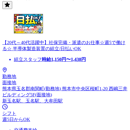
【20代～40代活躍中】社保完備・派遣のお仕事☆週5で働け
る☆ 半導体製造装置の組立/日払いOK
組立スタッフ
時給
1,150
円〜
1,438
円
勤務地
面接地
熊本県玉名郡南関町(勤務地) 熊本市中央区桜町1-20 西嶋三井
ビルディング5F(面接地)
新玉名駅、玉名駅、大牟田駅
シフト
週5日からOK