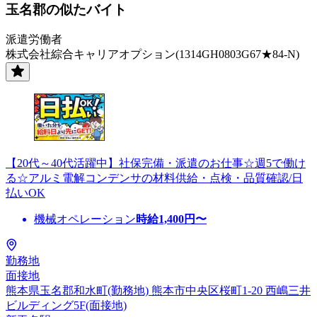
玉名郡の似たバイト
派遣労働者
株式会社綜合キャリアオプション(1314GH0803G67★84-N)
【20代～40代活躍中】社保完備・派遣のお仕事☆週5で働け
る☆アルミ電解コンデンサの材料供給・点検・品質確認/日
払いOK
機械オペレーション
時給
1,400
円〜
勤務地
面接地
熊本県玉名郡和水町(勤務地) 熊本市中央区桜町1-20 西嶋三井
ビルディング5F(面接地)