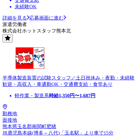
交通費支給
未経験OK
詳細を見る
応募画面に進む
派遣労働者
株式会社ホットスタッフ熊本北
半導体製造装置の試験スタッフ／土日祝休み・夜勤・未経験
歓迎・高収入・車通勤OK・交通費支給・食堂あり
軽作業・製造系
時給
1,350
円〜
1,687
円
勤務地
面接地
熊本県玉名郡南関町肥猪
JR鹿児島本線(博多～八代)「玉名駅」より車で15分