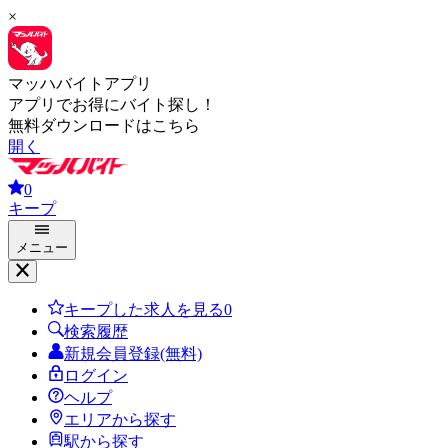
×
マッハバイトアプリ
アプリでお得にバイト探し！
無料ダウンロードはこちら
開く
0
キープ
メニュー
キープした求人を見る
0
検索履歴
新規会員登録(無料)
ログイン
ヘルプ
エリアから探す
駅から探す