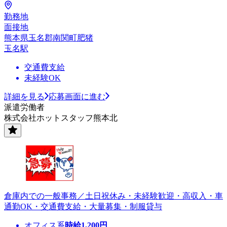
勤務地
面接地
熊本県玉名郡南関町肥猪
玉名駅
交通費支給
未経験OK
詳細を見る
応募画面に進む
派遣労働者
株式会社ホットスタッフ熊本北
倉庫内での一般事務／土日祝休み・未経験歓迎・高収入・車
通勤OK・交通費支給・大量募集・制服貸与
オフィス系
時給
1,200
円