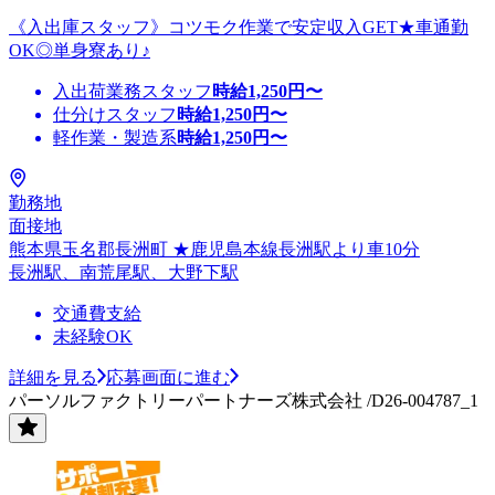
《入出庫スタッフ》コツモク作業で安定収入GET★車通勤
OK◎単身寮あり♪
入出荷業務スタッフ
時給
1,250
円〜
仕分けスタッフ
時給
1,250
円〜
軽作業・製造系
時給
1,250
円〜
勤務地
面接地
熊本県玉名郡長洲町 ★鹿児島本線長洲駅より車10分
長洲駅、南荒尾駅、大野下駅
交通費支給
未経験OK
詳細を見る
応募画面に進む
パーソルファクトリーパートナーズ株式会社 /D26-004787_1