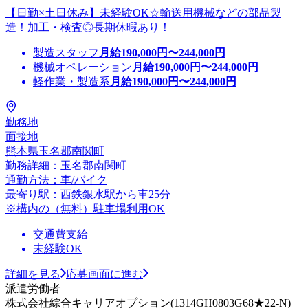
【日勤×土日休み】未経験OK☆輸送用機械などの部品製
造！加工・検査◎長期休暇あり！
製造スタッフ
月給
190,000
円〜
244,000
円
機械オペレーション
月給
190,000
円〜
244,000
円
軽作業・製造系
月給
190,000
円〜
244,000
円
勤務地
面接地
熊本県玉名郡南関町
勤務詳細：玉名郡南関町
通勤方法：車/バイク
最寄り駅：西鉄銀水駅から車25分
※構内の（無料）駐車場利用OK
交通費支給
未経験OK
詳細を見る
応募画面に進む
派遣労働者
株式会社綜合キャリアオプション(1314GH0803G68★22-N)