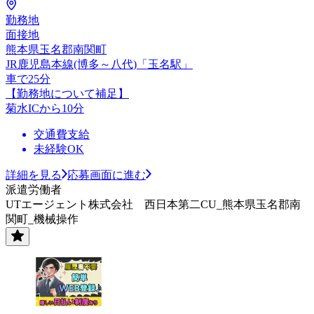
勤務地
面接地
熊本県玉名郡南関町
JR鹿児島本線(博多～八代)「玉名駅」
車で25分
【勤務地について補足】
菊水ICから10分
交通費支給
未経験OK
詳細を見る
応募画面に進む
派遣労働者
UTエージェント株式会社 西日本第二CU_熊本県玉名郡南
関町_機械操作