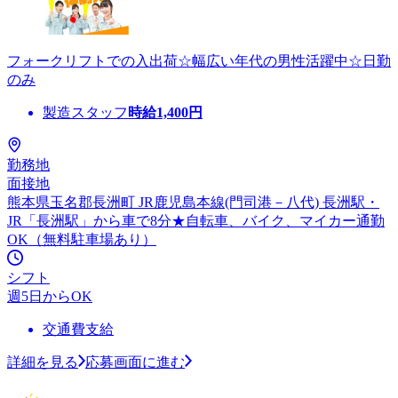
フォークリフトでの入出荷☆幅広い年代の男性活躍中☆日勤
のみ
製造スタッフ
時給
1,400
円
勤務地
面接地
熊本県玉名郡長洲町 JR鹿児島本線(門司港－八代) 長洲駅・
JR「長洲駅」から車で8分★自転車、バイク、マイカー通勤
OK（無料駐車場あり）
シフト
週5日からOK
交通費支給
詳細を見る
応募画面に進む