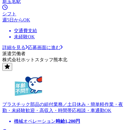
新玉名駅
シフト
週5日からOK
交通費支給
未経験OK
詳細を見る
応募画面に進む
派遣労働者
株式会社ホットスタッフ熊本北
プラスチック部品の組付業務／土日休み・簡単軽作業・夜
勤・未経験歓迎・高収入・時間帯応相談・車通勤OK
機械オペレーション
時給
1,200
円