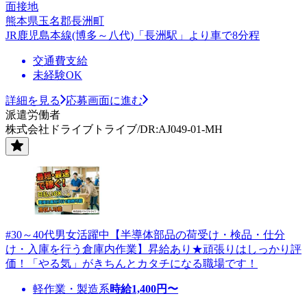
面接地
熊本県玉名郡長洲町
JR鹿児島本線(博多～八代)「長洲駅」より車で8分程
交通費支給
未経験OK
詳細を見る
応募画面に進む
派遣労働者
株式会社ドライブトライブ/DR:AJ049-01-MH
#30～40代男女活躍中【半導体部品の荷受け・検品・仕分
け・入庫を行う倉庫内作業】昇給あり★頑張りはしっかり評
価！「やる気」がきちんとカタチになる職場です！
軽作業・製造系
時給
1,400
円〜