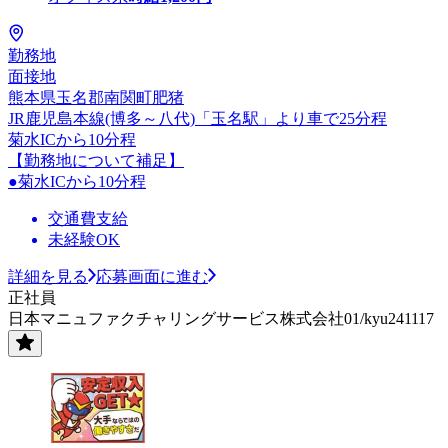
勤務地
面接地
熊本県玉名郡南関町肥猪
JR鹿児島本線(博多～八代)「玉名駅」より車で25分程
菊水ICから10分程
【勤務地について補足】
●菊水ICから10分程
交通費支給
未経験OK
詳細を見る
応募画面に進む
正社員
日本マニュファクチャリングサービス株式会社01/kyu241117