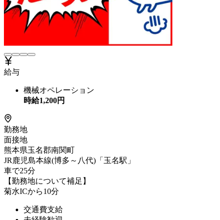
給与
機械オペレーション
時給
1,200
円
勤務地
面接地
熊本県玉名郡南関町
JR鹿児島本線(博多～八代)「玉名駅」
車で25分
【勤務地について補足】
菊水ICから10分
交通費支給
未経験歓迎