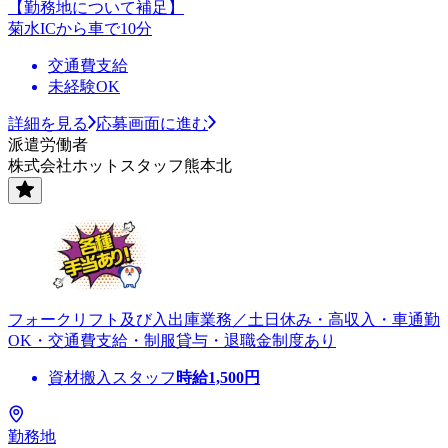
【勤務地について補足】
菊水ICから車で10分
交通費支給
未経験OK
詳細を見る
応募画面に進む
派遣労働者
株式会社ホットスタッフ熊本北
フォークリフト及び入出庫業務／土日休み・高収入・車通勤
OK・交通費支給・制服貸与・退職金制度あり
資材搬入スタッフ
時給
1,500
円
勤務地