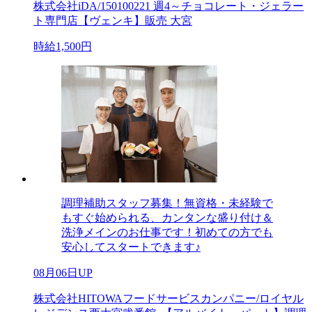
株式会社iDA/150100221 週4～チョコレート・ジェラー
ト専門店【ヴェンキ】販売 大宮
時給1,500円
調理補助スタッフ募集！無資格・未経験で
もすぐ始められる、カンタンな盛り付け＆
洗浄メインのお仕事です！初めての方でも
安心してスタートできます♪
08月06日UP
株式会社HITOWAフードサービスカンパニー/ロイヤル