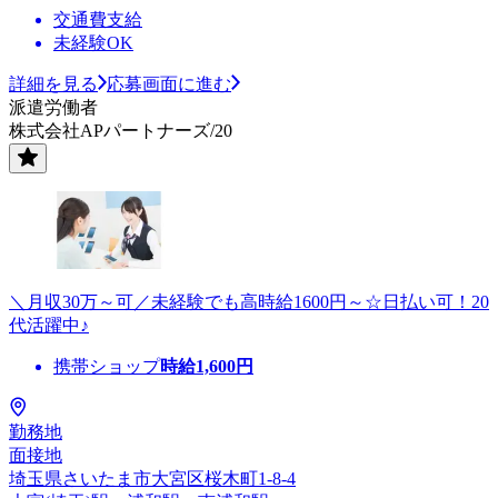
交通費支給
未経験OK
詳細を見る
応募画面に進む
派遣労働者
株式会社APパートナーズ/20
＼月収30万～可／未経験でも高時給1600円～☆日払い可！20
代活躍中♪
携帯ショップ
時給
1,600
円
勤務地
面接地
埼玉県さいたま市大宮区桜木町1-8-4