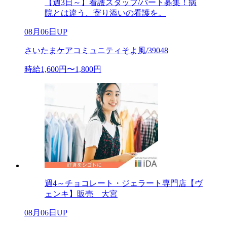
【週3日～】看護スタッフ/パート募集！病
院とは違う、寄り添いの看護を。
08月06日UP
さいたまケアコミュニティそよ風/39048
時給1,600円〜1,800円
週4～チョコレート・ジェラート専門店【ヴ
ェンキ】販売 大宮
08月06日UP