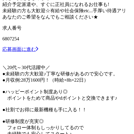
紹介予定派遣や、すぐに正社員になれるお仕事も!
未経験の方も大歓迎☆有給や社会保険etc...手厚い待遇アリ
あなたのご希望をなんでもご相談ください★
求人番号
6807254
応募画面に進む
＼20代～30代活躍中／
●未経験の方大歓迎♪丁寧な研修があるので安心です。
●月収例:28万1600円！（時給×8h×22日）
●ハッピーポイント制度あり◎
ポイントをためて商品やdポイントと交換できます♪
●社割でお得に最新機種も手に入る！！
●研修制度が充実◎
フォロー体制もしっかりしてるので
未経験でも安心してスタート♪