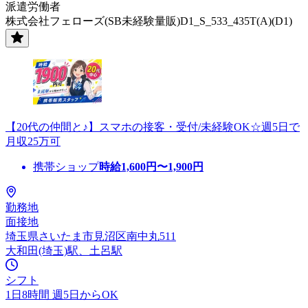
派遣労働者
株式会社フェローズ(SB未経験量販)D1_S_533_435T(A)(D1)
【20代の仲間と♪】スマホの接客・受付/未経験OK☆週5日で
月収25万可
携帯ショップ
時給
1,600
円〜
1,900
円
勤務地
面接地
埼玉県さいたま市見沼区南中丸511
大和田(埼玉)駅、土呂駅
シフト
1日8時間 週5日からOK