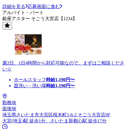
詳細を見る
応募画面に進む
アルバイト・パート
銀座アスター そごう大宮店【1234】
週2日、1日4時間から対応可能なので、まずはご相談くださ
い☆
ホールスタッフ
時給
1,190
円〜
皿洗い・洗い場
時給
1,190
円〜
勤務地
面接地
埼玉県さいたま市大宮区桜木町1-6-2 そごう大宮店9F
大宮(埼玉)駅 徒歩1分、さいたま新都心駅 徒歩17分