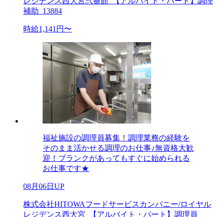
レジデンス西大宮弐番館_【アルバイト・パート】調理
補助_13884
時給1,141円〜
福祉施設の調理員募集！調理業務の経験を
そのまま活かせる調理のお仕事♪無資格大歓
迎！ブランクがあってもすぐに始められる
お仕事です★
08月06日UP
株式会社HITOWAフードサービスカンパニー/ロイヤル
レジデンス西大宮_【アルバイト・パート】調理員