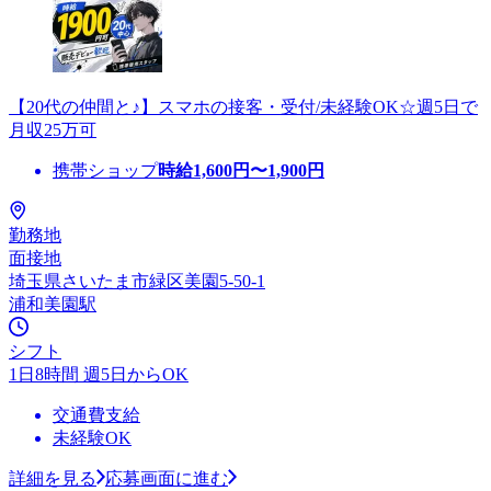
【20代の仲間と♪】スマホの接客・受付/未経験OK☆週5日で
月収25万可
携帯ショップ
時給
1,600
円〜
1,900
円
勤務地
面接地
埼玉県さいたま市緑区美園5-50-1
浦和美園駅
シフト
1日8時間 週5日からOK
交通費支給
未経験OK
詳細を見る
応募画面に進む