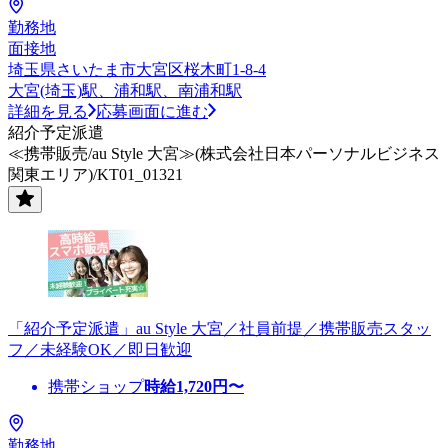
勤務地
面接地
埼玉県さいたま市大宮区桜木町1-8-4
大宮(埼玉)駅、浦和駅、南浦和駅
詳細を見る
応募画面に進む
紹介予定派遣
≪携帯販売/au Style 大宮≫(株式会社日本パーソナルビジネス
関東エリア)/KT01_01321
「紹介予定派遣」au Style 大宮／社員前提／携帯販売スタッ
フ／未経験OK／即日歓迎
携帯ショップ
時給
1,720
円〜
勤務地