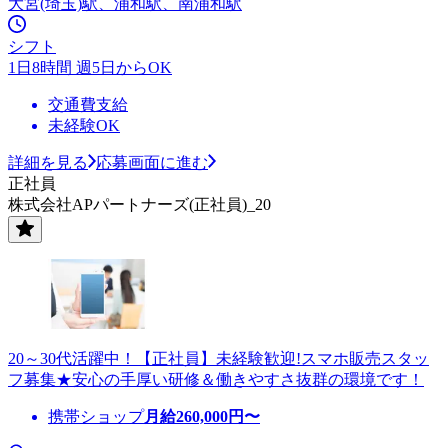
大宮(埼玉)駅、浦和駅、南浦和駅
シフト
1日8時間 週5日からOK
交通費支給
未経験OK
詳細を見る
応募画面に進む
正社員
株式会社APパートナーズ(正社員)_20
20～30代活躍中！【正社員】未経験歓迎!スマホ販売スタッ
フ募集★安心の手厚い研修＆働きやすさ抜群の環境です！
携帯ショップ
月給
260,000
円〜