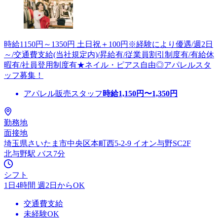
時給1150円～1350円 土日祝＋100円※経験により優遇/週2日
～/交通費支給(当社規定内)/昇給有/従業員割引制度有/有給休
暇有/社員登用制度有★ネイル・ピアス自由◎アパレルスタ
ッフ募集！
アパレル販売スタッフ
時給
1,150
円〜
1,350
円
勤務地
面接地
埼玉県さいたま市中央区本町西5-2-9 イオン与野SC2F
北与野駅 バス7分
シフト
1日4時間 週2日からOK
交通費支給
未経験OK