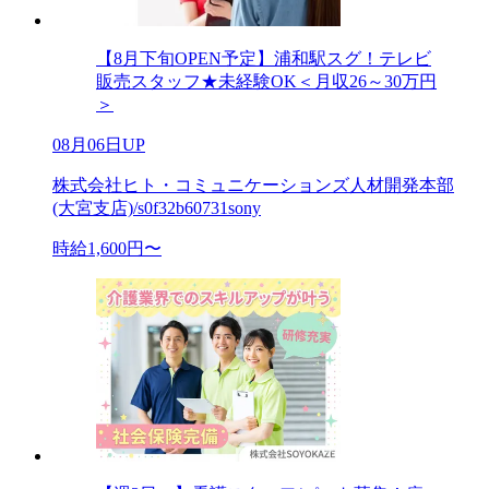
【8月下旬OPEN予定】浦和駅スグ！テレビ
販売スタッフ★未経験OK＜月収26～30万円
＞
08月06日UP
株式会社ヒト・コミュニケーションズ人材開発本部
(大宮支店)/s0f32b60731sony
時給1,600円〜