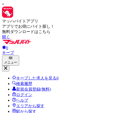
×
マッハバイトアプリ
アプリでお得にバイト探し！
無料ダウンロードはこちら
開く
0
キープ
メニュー
キープした求人を見る
0
検索履歴
新規会員登録(無料)
ログイン
ヘルプ
エリアから探す
駅から探す