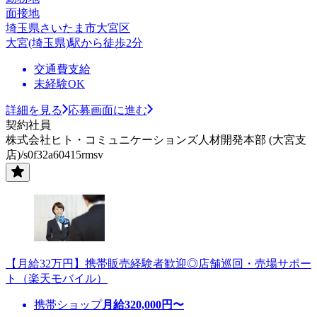
面接地
埼玉県さいたま市大宮区
大宮(埼玉県)駅から徒歩2分
交通費支給
未経験OK
詳細を見る
応募画面に進む
契約社員
株式会社ヒト・コミュニケーションズ人材開発本部 (大宮支
店)/s0f32a60415rmsv
【月給32万円】携帯販売経験者歓迎◎店舗巡回・売場サポー
ト（楽天モバイル）
携帯ショップ
月給
320,000
円〜