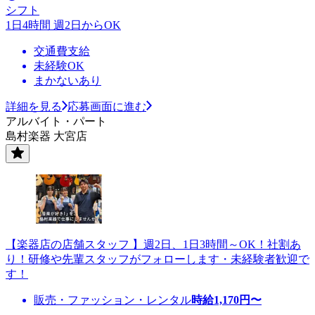
シフト
1日4時間 週2日からOK
交通費支給
未経験OK
まかないあり
詳細を見る
応募画面に進む
アルバイト・パート
島村楽器 大宮店
【楽器店の店舗スタッフ 】週2日、1日3時間～OK！社割あ
り！研修や先輩スタッフがフォローします・未経験者歓迎で
す！
販売・ファッション・レンタル
時給
1,170
円〜