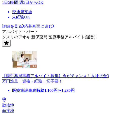
1日5時間 週5日からOK
交通費支給
未経験OK
詳細を見る
応募画面に進む
アルバイト・パート
クスリのアオキ 新保薬局/医療事務アルバイト(遅番)
【調剤薬局事務アルバイト募集】今がチャンス！入社祝金3
万円進呈 資格・経験一切不要！
医療施設事務
時給
1,100
円〜
1,280
円
勤務地
面接地