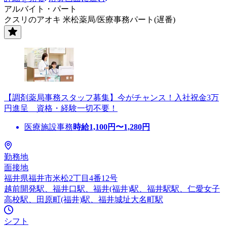
アルバイト・パート
クスリのアオキ 米松薬局/医療事務パート(遅番)
【調剤薬局事務スタッフ募集】今がチャンス！入社祝金3万
円進呈 資格・経験一切不要！
医療施設事務
時給
1,100
円〜
1,280
円
勤務地
面接地
福井県福井市米松2丁目4番12号
越前開発駅、福井口駅、福井(福井)駅、福井駅駅、仁愛女子
高校駅、田原町(福井)駅、福井城址大名町駅
シフト