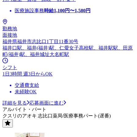
医療施設事務
時給
1,100
円〜
1,580
円
勤務地
面接地
福井県福井市志比口1丁目11番30号
福井口駅、福井(福井)駅、仁愛女子高校駅、福井駅駅、田原
町(福井)駅、福井城址大名町駅
シフト
1日3時間 週3日からOK
交通費支給
未経験OK
詳細を見る
応募画面に進む
アルバイト・パート
クスリのアオキ 志比口薬局/医療事務パート(遅番)