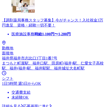
【調剤薬局事務スタッフ募集】今がチャンス！入社祝金3万
円進呈 資格・経験一切不要！
医療施設事務
時給
1,100
円〜
1,280
円
勤務地
面接地
福井県福井市志比口3丁目1番7号
まつもと町屋駅、福井口駅、田原町(福井)駅、仁愛女子高校
駅、福井(福井)駅、福井駅駅、福井城址大名町駅
シフト
1日5時間 週5日からOK
交通費支給
未経験OK
詳細を見る
応募画面に進む