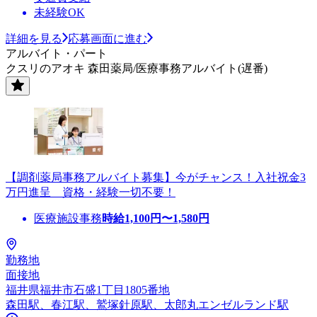
未経験OK
詳細を見る
応募画面に進む
アルバイト・パート
クスリのアオキ 森田薬局/医療事務アルバイト(遅番)
【調剤薬局事務アルバイト募集】今がチャンス！入社祝金3
万円進呈 資格・経験一切不要！
医療施設事務
時給
1,100
円〜
1,580
円
勤務地
面接地
福井県福井市石盛1丁目1805番地
森田駅、春江駅、鷲塚針原駅、太郎丸エンゼルランド駅