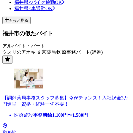
福井県×バイク通勤OK
福井県×車通勤OK
もっと見る
福井市の似たバイト
アルバイト・パート
クスリのアオキ 文京薬局/医療事務パート(遅番)
【調剤薬局事務スタッフ募集】今がチャンス！入社祝金3万
円進呈 資格・経験一切不要！
医療施設事務
時給
1,100
円〜
1,580
円
勤務地