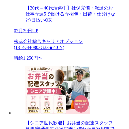
【20代～40代活躍中】社保完備・派遣のお
仕事☆週5で働ける☆梱包・出荷・仕分けな
ど/日払いOK
07月29日UP
株式会社綜合キャリアオプション
(1314GH0803G33★40-N)
時給1,250円〜
【シニア世代歓迎】お弁当の配達スタッフ
募集!普通免許必須◎乗り慣れた自家用車で