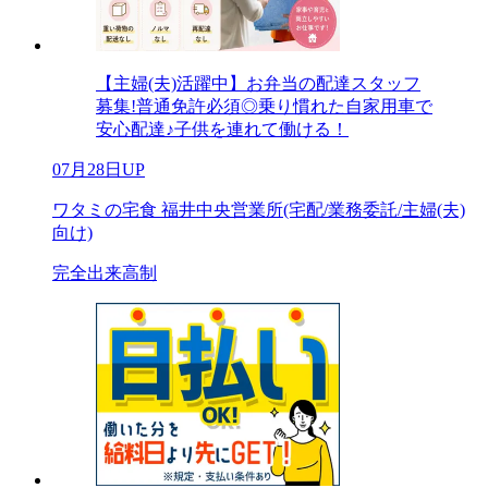
【主婦(夫)活躍中】お弁当の配達スタッフ
募集!普通免許必須◎乗り慣れた自家用車で
安心配達♪子供を連れて働ける！
07月28日UP
ワタミの宅食 福井中央営業所(宅配/業務委託/主婦(夫)
向け)
完全出来高制