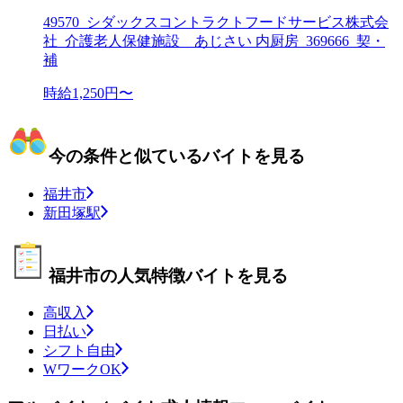
49570_シダックスコントラクトフードサービス株式会
社_介護老人保健施設 あじさい 内厨房_369666_契・
補
時給1,250円〜
今の条件と似ているバイトを見る
福井市
新田塚駅
福井市の人気特徴バイトを見る
高収入
日払い
シフト自由
WワークOK