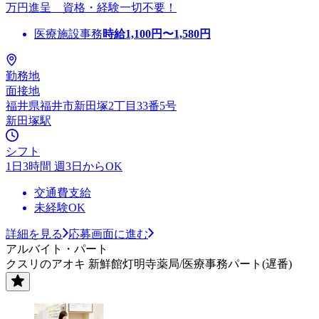
万円進呈 資格・経験一切不要！
医療施設事務
時給
1,100
円〜
1,580
円
勤務地
面接地
福井県福井市新田塚2丁目33番5号
新田塚駅
シフト
1日3時間 週3日からOK
交通費支給
未経験OK
詳細を見る
応募画面に進む
アルバイト・パート
クスリのアオキ 新鮮館灯明寺薬局/医療事務パート(遅番)