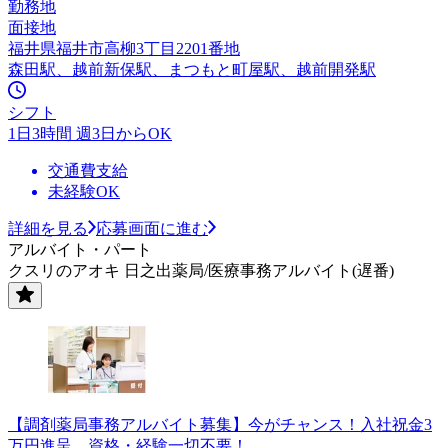
勤務地
面接地
福井県福井市高柳3丁目2201番地
森田駅、越前新保駅、まつもと町屋駅、越前開発駅
シフト
1日3時間 週3日からOK
交通費支給
未経験OK
詳細を見る
応募画面に進む
アルバイト・パート
クスリのアオキ 日之出薬局/医療事務アルバイト(遅番)
【調剤薬局事務アルバイト募集】今がチャンス！入社祝金3
万円進呈 資格・経験一切不要！