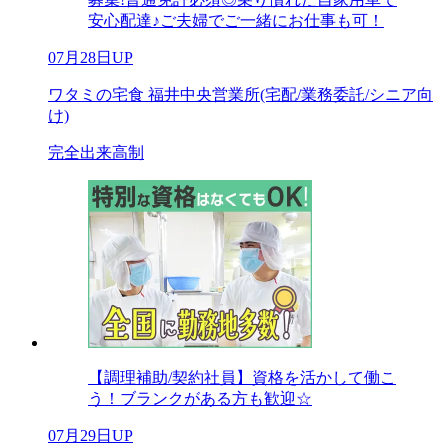
安心配達♪ご夫婦でご一緒にお仕事も可！
07月28日UP
ワタミの宅食 福井中央営業所(宅配/業務委託/シニア向
け)
完全出来高制
【調理補助/契約社員】資格を活かして働こ
う！ブランクがある方も歓迎☆
07月29日UP