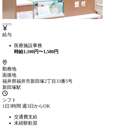
給与
医療施設事務
時給
1,100
円〜
1,580
円
勤務地
面接地
福井県福井市新田塚2丁目33番5号
新田塚駅
シフト
1日3時間 週3日からOK
交通費支給
未経験歓迎