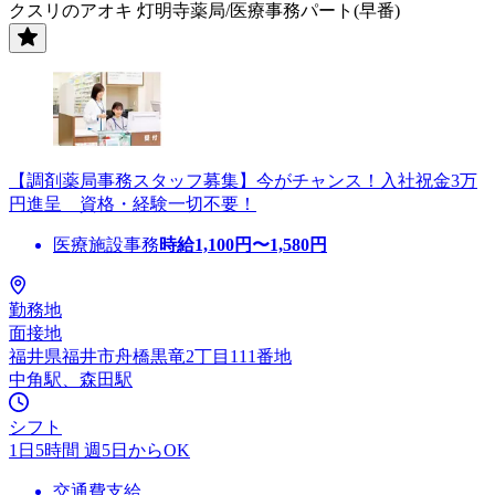
クスリのアオキ 灯明寺薬局/医療事務パート(早番)
【調剤薬局事務スタッフ募集】今がチャンス！入社祝金3万
円進呈 資格・経験一切不要！
医療施設事務
時給
1,100
円〜
1,580
円
勤務地
面接地
福井県福井市舟橋黒竜2丁目111番地
中角駅、森田駅
シフト
1日5時間 週5日からOK
交通費支給