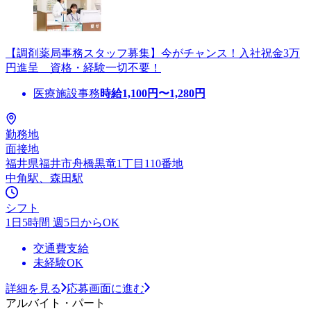
【調剤薬局事務スタッフ募集】今がチャンス！入社祝金3万
円進呈 資格・経験一切不要！
医療施設事務
時給
1,100
円〜
1,280
円
勤務地
面接地
福井県福井市舟橋黒竜1丁目110番地
中角駅、森田駅
シフト
1日5時間 週5日からOK
交通費支給
未経験OK
詳細を見る
応募画面に進む
アルバイト・パート