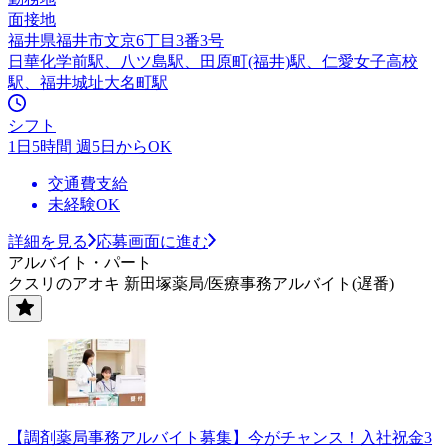
面接地
福井県福井市文京6丁目3番3号
日華化学前駅、八ツ島駅、田原町(福井)駅、仁愛女子高校
駅、福井城址大名町駅
シフト
1日5時間 週5日からOK
交通費支給
未経験OK
詳細を見る
応募画面に進む
アルバイト・パート
クスリのアオキ 新田塚薬局/医療事務アルバイト(遅番)
【調剤薬局事務アルバイト募集】今がチャンス！入社祝金3