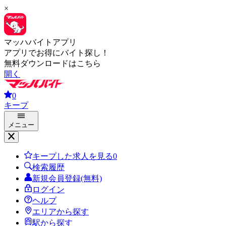
×
マッハバイトアプリ
アプリでお得にバイト探し！
無料ダウンロードはこちら
開く
0
キープ
メニュー
キープした求人を見る
0
検索履歴
新規会員登録(無料)
ログイン
ヘルプ
エリアから探す
駅から探す