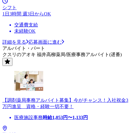
シフト
1日3時間 週3日からOK
交通費支給
未経験OK
詳細を見る
応募画面に進む
アルバイト・パート
クスリのアオキ 福井高柳薬局/医療事務アルバイト(遅番)
【調剤薬局事務アルバイト募集】今がチャンス！入社祝金3
万円進呈 資格・経験一切不要！
医療施設事務
時給
1,053
円〜
1,133
円