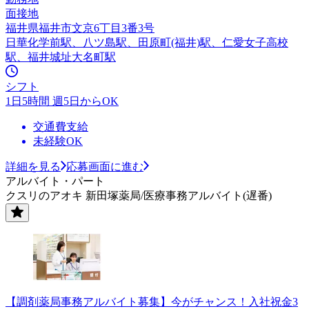
面接地
福井県福井市文京6丁目3番3号
日華化学前駅、八ツ島駅、田原町(福井)駅、仁愛女子高校
駅、福井城址大名町駅
シフト
1日5時間 週5日からOK
交通費支給
未経験OK
詳細を見る
応募画面に進む
アルバイト・パート
クスリのアオキ 新田塚薬局/医療事務アルバイト(遅番)
【調剤薬局事務アルバイト募集】今がチャンス！入社祝金3