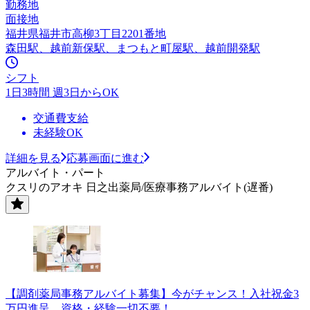
勤務地
面接地
福井県福井市高柳3丁目2201番地
森田駅、越前新保駅、まつもと町屋駅、越前開発駅
シフト
1日3時間 週3日からOK
交通費支給
未経験OK
詳細を見る
応募画面に進む
アルバイト・パート
クスリのアオキ 日之出薬局/医療事務アルバイト(遅番)
【調剤薬局事務アルバイト募集】今がチャンス！入社祝金3
万円進呈 資格・経験一切不要！