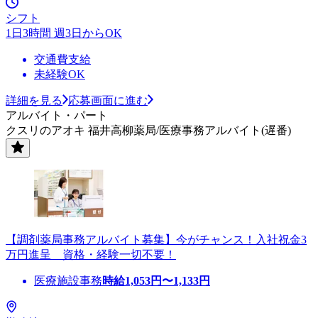
シフト
1日3時間 週3日からOK
交通費支給
未経験OK
詳細を見る
応募画面に進む
アルバイト・パート
クスリのアオキ 福井高柳薬局/医療事務アルバイト(遅番)
【調剤薬局事務アルバイト募集】今がチャンス！入社祝金3
万円進呈 資格・経験一切不要！
医療施設事務
時給
1,053
円〜
1,133
円