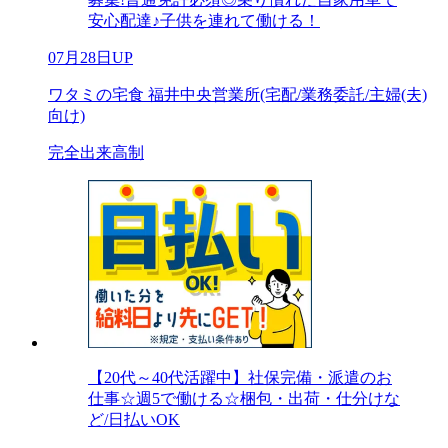
安心配達♪子供を連れて働ける！
07月28日UP
ワタミの宅食 福井中央営業所(宅配/業務委託/主婦(夫)
向け)
完全出来高制
【20代～40代活躍中】社保完備・派遣のお
仕事☆週5で働ける☆梱包・出荷・仕分けな
ど/日払いOK