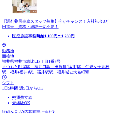
【調剤薬局事務スタッフ募集】今がチャンス！入社祝金3万
円進呈 資格・経験一切不要！
医療施設事務
時給
1,100
円〜
1,280
円
勤務地
面接地
福井県福井市志比口3丁目1番7号
まつもと町屋駅、福井口駅、田原町(福井)駅、仁愛女子高校
駅、福井(福井)駅、福井駅駅、福井城址大名町駅
シフト
1日5時間 週5日からOK
交通費支給
未経験OK
詳細を見る
応募画面に進む