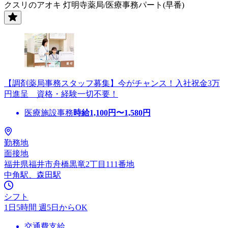
クスリのアオキ 灯明寺薬局/医療事務パート(早番)
【調剤薬局事務スタッフ募集】今がチャンス！入社祝金3万
円進呈 資格・経験一切不要！
医療施設事務
時給
1,100
円〜
1,580
円
勤務地
面接地
福井県福井市舟橋黒竜2丁目111番地
中角駅、森田駅
シフト
1日5時間 週5日からOK
交通費支給