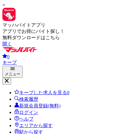
×
マッハバイトアプリ
アプリでお得にバイト探し！
無料ダウンロードはこちら
開く
0
キープ
メニュー
キープした求人を見る
0
検索履歴
新規会員登録(無料)
ログイン
ヘルプ
エリアから探す
駅から探す