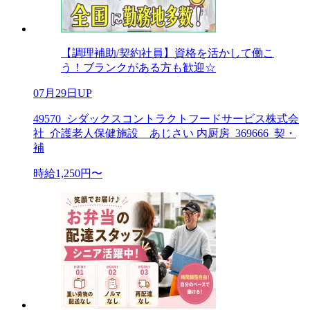
【調理補助/契約社員】資格を活かして働こ
う！ブランクがある方も歓迎☆
07月29日UP
49570_シダックスコントラクトフードサービス株式会
社_介護老人保健施設 あじさい 内厨房_369666_契・
補
時給1,250円〜