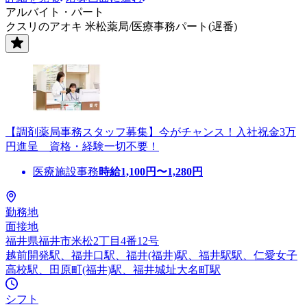
アルバイト・パート
クスリのアオキ 米松薬局/医療事務パート(遅番)
【調剤薬局事務スタッフ募集】今がチャンス！入社祝金3万
円進呈 資格・経験一切不要！
医療施設事務
時給
1,100
円〜
1,280
円
勤務地
面接地
福井県福井市米松2丁目4番12号
越前開発駅、福井口駅、福井(福井)駅、福井駅駅、仁愛女子
高校駅、田原町(福井)駅、福井城址大名町駅
シフト