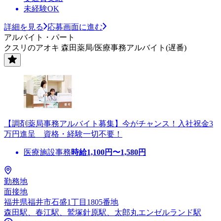
未経験OK
詳細を見る
応募画面に進む
アルバイト・パート
クスリのアオキ 森田薬局/医療事務アルバイト(遅番)
【調剤薬局事務アルバイト募集】今がチャンス！入社祝金3
万円進呈 資格・経験一切不要！
医療施設事務
時給
1,100
円〜
1,580
円
勤務地
面接地
福井県福井市石盛1丁目1805番地
森田駅、春江駅、鷲塚針原駅、太郎丸エンゼルランド駅