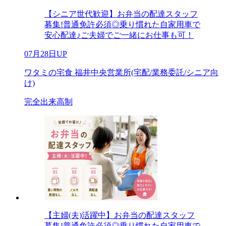
【シニア世代歓迎】お弁当の配達スタッフ
募集!普通免許必須◎乗り慣れた自家用車で
安心配達♪ご夫婦でご一緒にお仕事も可！
07月28日UP
ワタミの宅食 福井中央営業所(宅配/業務委託/シニア向
け)
完全出来高制
【主婦(夫)活躍中】お弁当の配達スタッフ
募集!普通免許必須◎乗り慣れた自家用車で