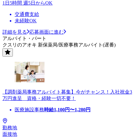
1日5時間 週5日からOK
交通費支給
未経験OK
詳細を見る
応募画面に進む
アルバイト・パート
クスリのアオキ 新保薬局/医療事務アルバイト(遅番)
【調剤薬局事務アルバイト募集】今がチャンス！入社祝金3
万円進呈 資格・経験一切不要！
医療施設事務
時給
1,100
円〜
1,280
円
勤務地
面接地