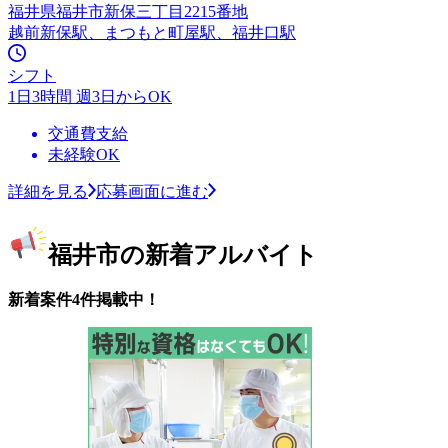
福井県福井市新保三丁目2215番地
越前新保駅、まつもと町屋駅、福井口駅
シフト
1日3時間 週3日からOK
交通費支給
未経験OK
詳細を見る
応募画面に進む
福井市の新着アルバイト
新着案件4件掲載中！