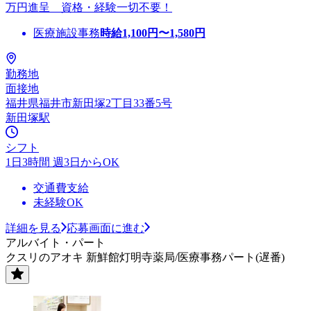
万円進呈 資格・経験一切不要！
医療施設事務
時給
1,100
円〜
1,580
円
勤務地
面接地
福井県福井市新田塚2丁目33番5号
新田塚駅
シフト
1日3時間 週3日からOK
交通費支給
未経験OK
詳細を見る
応募画面に進む
アルバイト・パート
クスリのアオキ 新鮮館灯明寺薬局/医療事務パート(遅番)