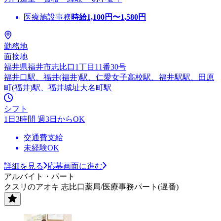
医療施設事務
時給
1,100
円〜
1,580
円
勤務地
面接地
福井県福井市志比口1丁目11番30号
福井口駅、福井(福井)駅、仁愛女子高校駅、福井駅駅、田原
町(福井)駅、福井城址大名町駅
シフト
1日3時間 週3日からOK
交通費支給
未経験OK
詳細を見る
応募画面に進む
アルバイト・パート
クスリのアオキ 志比口薬局/医療事務パート(遅番)