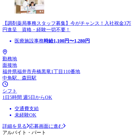
【調剤薬局事務スタッフ募集】今がチャンス！入社祝金3万
円進呈 資格・経験一切不要！
医療施設事務
時給
1,100
円〜
1,280
円
勤務地
面接地
福井県福井市舟橋黒竜1丁目110番地
中角駅、森田駅
シフト
1日5時間 週5日からOK
交通費支給
未経験OK
詳細を見る
応募画面に進む
アルバイト・パート