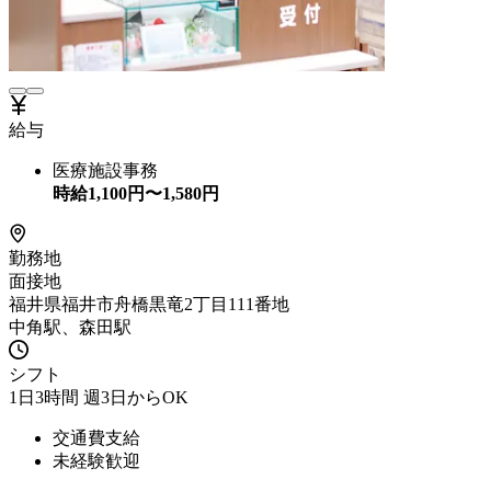
給与
医療施設事務
時給
1,100
円〜
1,580
円
勤務地
面接地
福井県福井市舟橋黒竜2丁目111番地
中角駅、森田駅
シフト
1日3時間 週3日からOK
交通費支給
未経験歓迎