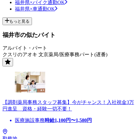
福井県×バイク通勤OK
福井県×車通勤OK
もっと見る
福井市の似たバイト
アルバイト・パート
クスリのアオキ 文京薬局/医療事務パート(遅番)
【調剤薬局事務スタッフ募集】今がチャンス！入社祝金3万
円進呈 資格・経験一切不要！
医療施設事務
時給
1,100
円〜
1,580
円
勤務地