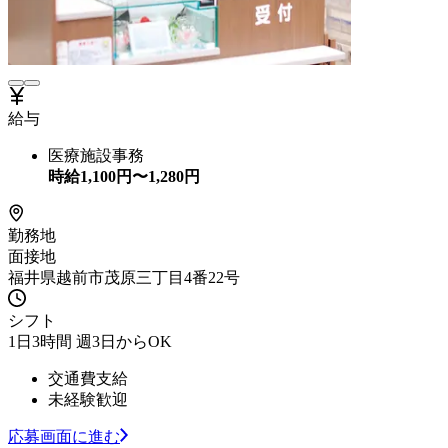
給与
医療施設事務
時給
1,100
円〜
1,280
円
勤務地
面接地
福井県越前市茂原三丁目4番22号
シフト
1日3時間 週3日からOK
交通費支給
未経験歓迎
応募画面に進む