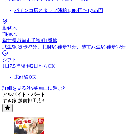
パチンコ店スタッフ
時給
1,300
円〜
1,725
円
勤務地
面接地
福井県越前市千福町1番地
武生駅 徒歩22分、北府駅 徒歩21分、越前武生駅 徒歩22分
シフト
1日7.5時間 週2日からOK
未経験OK
詳細を見る
応募画面に進む
アルバイト・パート
すき家 越前押田店3