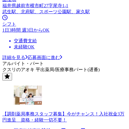
福井県越前市横市町27字尾寺1-1
武生駅、北府駅、スポーツ公園駅、家久駅
シフト
1日3時間 週3日からOK
交通費支給
未経験OK
詳細を見る
応募画面に進む
アルバイト・パート
クスリのアオキ 平出薬局/医療事務パート(遅番)
【調剤薬局事務スタッフ募集】今がチャンス！入社祝金3万
円進呈 資格・経験一切不要！