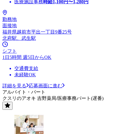
医療施設事務
時給
1,100
円〜
1,280
円
勤務地
面接地
福井県越前市平出一丁目9番25号
北府駅、武生駅
シフト
1日5時間 週5日からOK
交通費支給
未経験OK
詳細を見る
応募画面に進む
アルバイト・パート
クスリのアオキ 吉野薬局/医療事務パート(遅番)