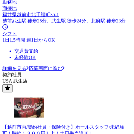
勤務地
面接地
福井県越前市北千福町35-1
越前武生駅 徒歩25分、武生駅 徒歩24分、北府駅 徒歩23分
シフト
1日1.5時間 週1日からOK
交通費支給
未経験OK
詳細を見る
応募画面に進む
契約社員
USA 武生店
【越前市内/契約社員・保険付き】ホールスタッフ/未経験
可！時給１３００円以上！土日手当追加！