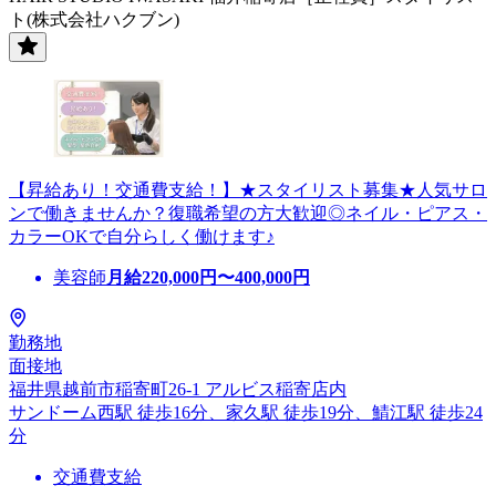
ト(株式会社ハクブン)
【昇給あり！交通費支給！】★スタイリスト募集★人気サロ
ンで働きませんか？復職希望の方大歓迎◎ネイル・ピアス・
カラーOKで自分らしく働けます♪
美容師
月給
220,000
円〜
400,000
円
勤務地
面接地
福井県越前市稲寄町26-1 アルビス稲寄店内
サンドーム西駅 徒歩16分、家久駅 徒歩19分、鯖江駅 徒歩24
分
交通費支給