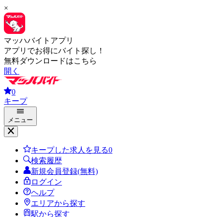
×
マッハバイトアプリ
アプリでお得にバイト探し！
無料ダウンロードはこちら
開く
0
キープ
メニュー
キープした求人を見る
0
検索履歴
新規会員登録(無料)
ログイン
ヘルプ
エリアから探す
駅から探す