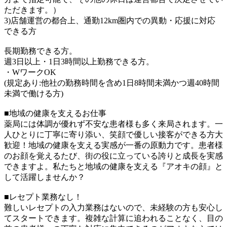
ただきます。）
3)店舗運営の都合上、通勤12km圏内での異動・応援に対応
できる方
長期勤務できる方。
週3日以上・1日3時間以上勤務できる方。
・WワークOK
(規定あり:他社の勤務時間を含め1日8時間未満かつ週40時間
未満で働ける方)
■地域の健康を支えるお仕事
薬局には体調が優れず不安な患者様も多く来局されます。一
人ひとりに丁寧に寄り添い、笑顔で優しい接客ができる方大
歓迎！地域の健康を支える実感が一番の原動力です。患者様
のお顔を覚えるたび、街の役に立っている誇りと成長を実感
できますよ。私たちと地域の健康を支える『アオキの顔』と
して活躍しませんか？
■レセプト業務なし！
難しいレセプトの入力業務はないので、未経験の方も安心し
てスタートできます。複雑な計算に追われることなく、目の