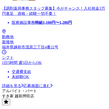
【調剤薬局事務スタッフ募集】今がチャンス！入社祝金3万
円進呈 資格・経験一切不要！
医療施設事務
時給
1,100
円〜
1,280
円
勤務地
面接地
福井県越前市茂原三丁目4番22号
シフト
1日5時間 週5日からOK
交通費支給
未経験OK
詳細を見る
応募画面に進む
アルバイト・パート
すき家 越前押田店