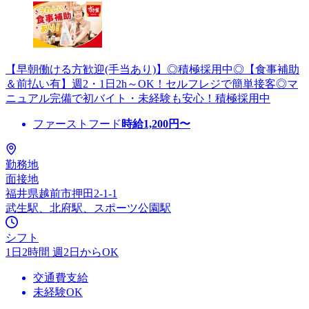
【早朝働ける方歓迎(手当あり)】◎積極採用中◎【食事補助
＆前払い有】週2・1日2h～OK！セルフレジで簡単接客◎マ
ニュアル完備で初バイト・未経験も安心！積極採用中
ファーストフード
時給
1,200
円〜
勤務地
面接地
福井県越前市押田2-1-1
武生駅、北府駅、スポーツ公園駅
シフト
1日2時間 週2日からOK
交通費支給
未経験OK