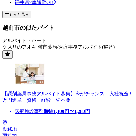
福井県×車通勤OK
もっと見る
越前市の似たバイト
アルバイト・パート
クスリのアオキ 横市薬局/医療事務アルバイト(遅番)
【調剤薬局事務アルバイト募集】今がチャンス！入社祝金3
万円進呈 資格・経験一切不要！
医療施設事務
時給
1,100
円〜
1,280
円
勤務地
面接地