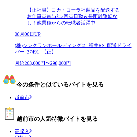
【正社員】コカ・コーラ社製品を配送する
お仕事◎賞与年2回◎日勤＆長距離運転な
し！他業種からの転職者活躍中
08月06日UP
(株)シンクランホールディングス_福井RS_配送ドライ
バー_37491_【正】
月給263,000円〜298,000円
今の条件と似ているバイトを見る
越前市
越前市の人気特徴バイトを見る
高収入