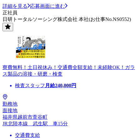
詳細を見る
応募画面に進む
正社員
日研トータルソーシング株式会社 本社(お仕事No.NS0552)
寮費無料！土日祝休み！交通費全額支給！未経験OK！ガラ
ス製品の溶接・研磨・検査
検査スタッフ
月給
240,000
円
勤務地
面接地
福井県越前市萱谷町
JR北陸本線 武生駅 車15分
交通費支給