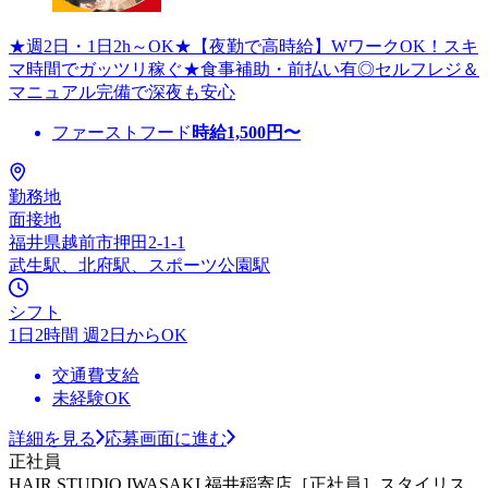
★週2日・1日2h～OK★【夜勤で高時給】WワークOK！スキ
マ時間でガッツリ稼ぐ★食事補助・前払い有◎セルフレジ＆
マニュアル完備で深夜も安心
ファーストフード
時給
1,500
円〜
勤務地
面接地
福井県越前市押田2-1-1
武生駅、北府駅、スポーツ公園駅
シフト
1日2時間 週2日からOK
交通費支給
未経験OK
詳細を見る
応募画面に進む
正社員
HAIR STUDIO IWASAKI 福井稲寄店［正社員］スタイリス