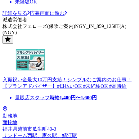
未経験OK
詳細を見る
応募画面に進む
派遣労働者
株式会社フェローズ(保険ご案内)NGY_IN_859_1258T(A)
(NGY)
入職祝い金最大10万円支給！シンプルなご案内のお仕事！
【プランアドバイザー】#日払いOK #未経験OK #高時給
量販店スタッフ
時給
1,400
円〜
1,600
円
勤務地
面接地
福井県越前市瓜生町40-3
サンドーム西駅、家久駅、鯖江駅