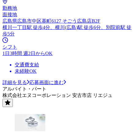
勤務地
面接地
広島県広島市中区基町6127 そごう広島店B2F
横川一丁目駅 徒歩4分、横川(広島)駅 徒歩6分、別院前駅 徒
歩5分
シフト
1日3時間 週2日からOK
交通費支給
未経験OK
詳細を見る
応募画面に進む
アルバイト・パート
株式会社エヌコーポレーション 安古市店 リエジュ