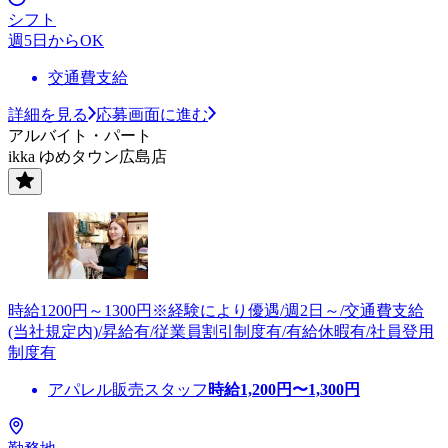
シフト
週5日からOK
交通費支給
詳細を見る
応募画面に進む
アルバイト・パート
ikka ゆめタウン広島店
時給1200円～1300円※経験により優遇/週2日～/交通費支給
(当社規定内)/昇給有/従業員割引制度有/有給休暇有/社員登用
制度有
アパレル販売スタッフ
時給
1,200
円〜
1,300
円