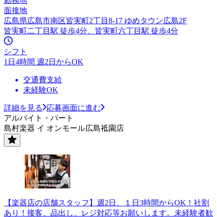
勤務地
面接地
広島県広島市南区皆実町2丁目8-17 ゆめタウン広島2F
皆実町二丁目駅 徒歩4分、皆実町六丁目駅 徒歩4分
シフト
1日4時間 週2日からOK
交通費支給
未経験OK
詳細を見る
応募画面に進む
アルバイト・パート
島村楽器 イ オンモール広島祗園店
【楽器店の店舗スタッフ】週2日、１日3時間からOK！社割
あり！接客、品出し、レジ対応等お願いします。未経験者歓