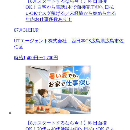
【8月スタートするなら今！】即日面接
OK！自宅から電話1本で面接完了◎＼日払
いOKでスグ稼げる／未経験から始められる
年内お仕事多数あり！
07月31日UP
UTエージェント株式会社 西日本CS広島県広島市佐
伯区
時給1,400円〜1,700円
【8月スタートするなら今！】即日面接
OK！20代～40代活躍中◎＼日払いOKでス