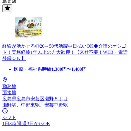
島支店
経験が活かせる◎20～50代活躍中日払いOK◆介護のオシゴ
ト！実務経験1年以上の方大歓迎！【来社不要！WEB・電話
登録ＯＫ】
医療・福祉系
時給
1,300
円〜
1,400
円
勤務地
面接地
広島県広島市安芸区瀬野５丁目
瀬野駅、中野東駅、安芸中野駅
シフト
1日8時間 週3日からOK