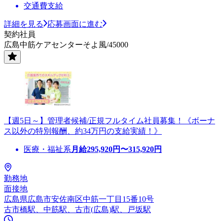
交通費支給
詳細を見る
応募画面に進む
契約社員
広島中筋ケアセンターそよ風/45000
【週5日～】管理者候補/正規フルタイム社員募集！《ボーナ
ス以外の特別報酬、約34万円の支給実績！》
医療・福祉系
月給
295,920
円〜
315,920
円
勤務地
面接地
広島県広島市安佐南区中筋一丁目15番10号
古市橋駅、中筋駅、古市(広島)駅、戸坂駅