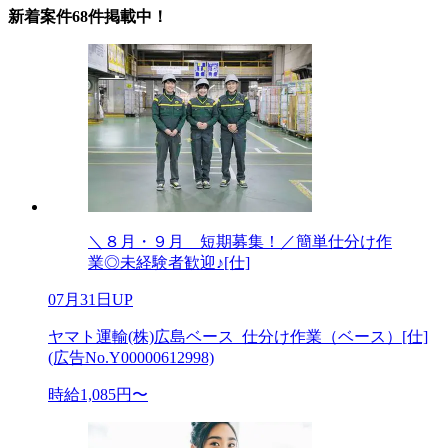
新着案件68件掲載中！
＼８月・９月 短期募集！／簡単仕分け作
業◎未経験者歓迎♪[仕]
07月31日UP
ヤマト運輸(株)広島ベース_仕分け作業（ベース）[仕]
(広告No.Y00000612998)
時給1,085円〜