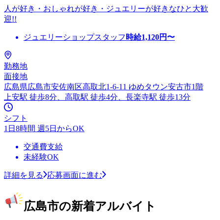
人が好き・おしゃれが好き・ジュエリーが好きなひと大歓
迎!!
ジュエリーショップスタッフ
時給
1,120
円〜
勤務地
面接地
広島県広島市安佐南区高取北1-6-11 ゆめタウン安古市1階
上安駅 徒歩8分、高取駅 徒歩4分、長楽寺駅 徒歩13分
シフト
1日8時間 週5日からOK
交通費支給
未経験OK
詳細を見る
応募画面に進む
広島市の新着アルバイト