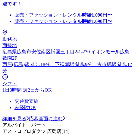
迎です！
販売・ファッション・レンタル
時給
1,090
円〜
販売・ファッション・レンタル
時給
1,090
円〜
勤務地
面接地
広島県広島市安佐南区祇園三丁目2-1-230 イオンモール広島
祗園2F
西原(広島)駅 徒歩18分、下祇園駅 徒歩9分、古市橋駅 徒歩12
分
シフト
1日3時間 週2日からOK
交通費支給
未経験OK
詳細を見る
応募画面に進む
アルバイト・パート
アストロプロダクツ 広島店[14]