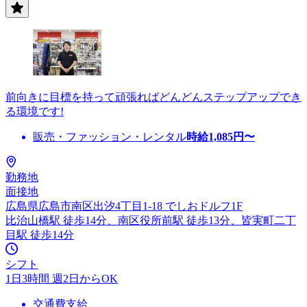
前向きに目標を持って頑張ればどんどんステップアップでき
る環境です!
販売・ファッション・レンタル
時給
1,085
円〜
勤務地
面接地
広島県広島市南区出汐4丁目1-18 でしおドルフ1F
比治山橋駅 徒歩14分、南区役所前駅 徒歩13分、皆実町二丁
目駅 徒歩14分
シフト
1日3時間 週2日からOK
交通費支給