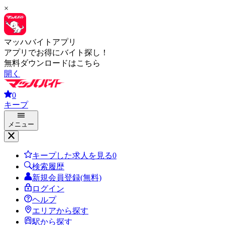
×
マッハバイトアプリ
アプリでお得にバイト探し！
無料ダウンロードはこちら
開く
0
キープ
メニュー
キープした求人を見る
0
検索履歴
新規会員登録(無料)
ログイン
ヘルプ
エリアから探す
駅から探す