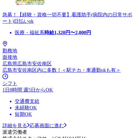
急募！【経験・資格一切不要】看護助手(病院内の日常サポ
ート)日払いok
医療・福祉系
時給
1,320
円〜
2,000
円
勤務地
面接地
広島県広島市安佐南区
広島市安佐南区内に多数！＜駅チカ・車通勤okも有＞
シフト
1日8時間 週5日からOK
交通費支給
未経験OK
短期OK
詳細を見る
応募画面に進む
派遣労働者