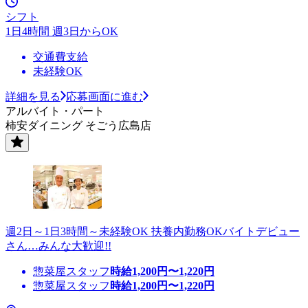
シフト
1日4時間 週3日からOK
交通費支給
未経験OK
詳細を見る
応募画面に進む
アルバイト・パート
柿安ダイニング そごう広島店
週2日～1日3時間～未経験OK 扶養内勤務OKバイトデビュー
さん…みんな大歓迎!!
惣菜屋スタッフ
時給
1,200
円〜
1,220
円
惣菜屋スタッフ
時給
1,200
円〜
1,220
円