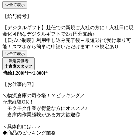
全て表示
【給与備考】
【デジタルギフト】赴任での新規ご入社の方に！入社日に現
金化可能なデジタルギフトで2万円分支給♪
【日払い制度】利用申し込み完了後～最短5分で受け取り可
能！スマホから簡単に申請いただけます！※規定あり
全て表示
派遣労働者
倉庫スタッフ
時給1,200円〜1,800円
【お仕事内容】
＼物流倉庫の司令塔！？ピッキング／
☆未経験OK！
モクモク作業が得意な方にオススメ♪
倉庫内作業経験がある方大歓迎◎
＜具体的には…＞
◆商品のピッキング業務