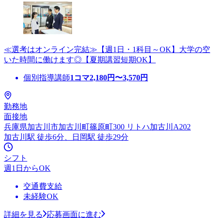
≪選考はオンライン完結≫【週1日・1科目～OK】大学の空
いた時間に働けます◎【夏期講習短期OK】
個別指導講師
1コマ
2,180
円〜
3,570
円
勤務地
面接地
兵庫県加古川市加古川町篠原町300 リトハ加古川A202
加古川駅 徒歩6分、日岡駅 徒歩29分
シフト
週1日からOK
交通費支給
未経験OK
詳細を見る
応募画面に進む