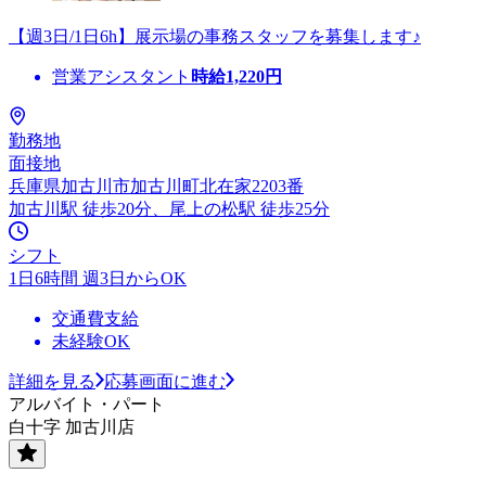
【週3日/1日6h】展示場の事務スタッフを募集します♪
営業アシスタント
時給
1,220
円
勤務地
面接地
兵庫県加古川市加古川町北在家2203番
加古川駅 徒歩20分、尾上の松駅 徒歩25分
シフト
1日6時間 週3日からOK
交通費支給
未経験OK
詳細を見る
応募画面に進む
アルバイト・パート
白十字 加古川店