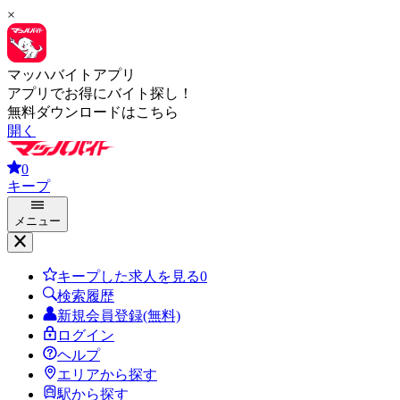
×
マッハバイトアプリ
アプリでお得にバイト探し！
無料ダウンロードはこちら
開く
0
キープ
メニュー
キープした求人を見る
0
検索履歴
新規会員登録(無料)
ログイン
ヘルプ
エリアから探す
駅から探す