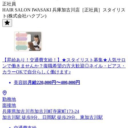
正社員
HAIR SALON IWASAKI 兵庫加古川店［正社員］スタイリス
ト(株式会社ハクブン)
【昇給あり！交通費支給！】★スタイリスト募集★人気サロ
ンで働きませんか？復職希望の方大歓迎◎ネイル・ピアス・
カラーOKで自分らしく働けます♪
美容師
月給
220,000
円〜
400,000
円
勤務地
面接地
兵庫県加古川市加古川町寺家町173-24
加古川駅 徒歩9分、日岡駅 徒歩29分、東加古川駅
交通費支給