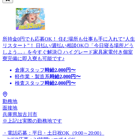
所持金0円でも応募OK！ 住む場所も仕事も手に入れて“人生
リスタート”！ 日払い/週払い相談OK◎「今日寝る場所どう
しよう…」を今すぐ解決◎ ハイグレード家具家電付き個室
寮完備に即入寮も可能です♪
倉庫スタッフ
時給
2,000
円〜
軽作業・製造系
時給
2,000
円〜
検査スタッフ
時給
2,000
円〜
勤務地
面接地
兵庫県加古川市
※上記は実際の勤務地です
・電話応募：平日・土日祝OK（9:00～20:00）