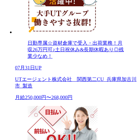
日勤専属☆資材倉庫で受入・出荷業務！月
収26万円可♪土日祝休み&長期休暇あり◎残
業少なめ！
07月31日UP
UTエージェント株式会社 関西第二CU_兵庫県加古川
市_製造
月給250,000円〜268,000円