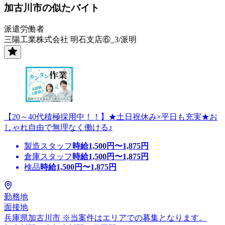
加古川市の似たバイト
派遣労働者
三陽工業株式会社 明石支店⑥_3/派明
【20～40代積極採用中！！】★土日祝休み×平日も充実★お
しゃれ自由で無理なく働ける♪
製造スタッフ
時給
1,500
円〜
1,875
円
倉庫スタッフ
時給
1,500
円〜
1,875
円
検品
時給
1,500
円〜
1,875
円
勤務地
面接地
兵庫県加古川市 ※当案件はエリアでの募集となります。