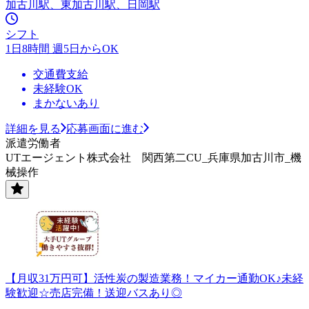
加古川駅、東加古川駅、日岡駅
シフト
1日8時間 週5日からOK
交通費支給
未経験OK
まかないあり
詳細を見る
応募画面に進む
派遣労働者
UTエージェント株式会社 関西第二CU_兵庫県加古川市_機
械操作
【月収31万円可】活性炭の製造業務！マイカー通勤OK♪未経
験歓迎☆売店完備！送迎バスあり◎