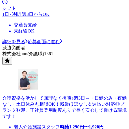
シフト
1日7時間 週3日からOK
交通費支給
未経験OK
詳細を見る
応募画面に進む
派遣労働者
株式会社aun(介護職)1361
介護資格を活かして無理なく復職♪週3日～・日勤のみ・夜勤
なし・土日休みも相談OK！残業ほぼなし＆週払い対応◎ブ
ランク歓迎、正社員登用制度ありで長く安心して働ける環境
です！
老人介護施設スタッフ
時給
1,290
円〜
1,920
円