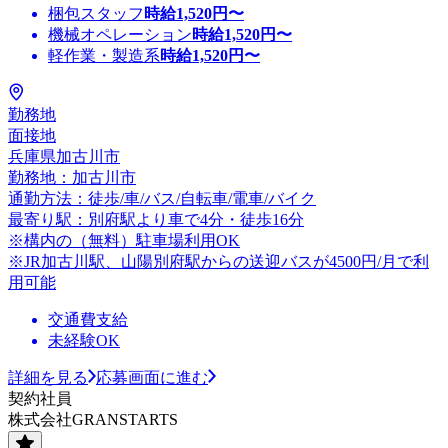
梱包スタッフ
時給
1,520
円〜
機械オペレーション
時給
1,520
円〜
軽作業・製造系
時給
1,520
円〜
勤務地
面接地
兵庫県加古川市
勤務地：加古川市
通勤方法：徒歩/車/バス/自転車/電車/バイク
最寄り駅：別府駅より車で4分・徒歩16分
※構内の（無料）駐車場利用OK
※JR加古川駅、山陽別府駅からの送迎バスが4500円/月で利
用可能
交通費支給
未経験OK
詳細を見る
応募画面に進む
契約社員
株式会社GRANSTARTS