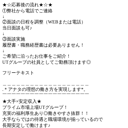
★☆応募後の流れ★☆★
①弊社から電話でご連絡
↓
②面談の日程を調整（WEBまたは電話）
当日面談も可♪
↓
③面談実施
履歴書・職務経歴書は必要ありません！
↓
ご希望に沿ったお仕事をご紹介！
UTグループの社員としてご勤務頂けます◎
フリーテキスト
＿＿＿＿＿＿＿＿＿＿＿＿＿＿＿＿＿＿＿
.＊アナタの理想の働き方を実現します*。
￣￣￣￣￣￣￣￣￣￣￣￣￣￣￣￣￣￣￣
★大手×安定収入★
プライム市場上場UTグループ！
充実の福利厚生あり◎働きやすさ抜群！！
大手ならではの待遇と職場環境が揃っているので
長期安定して働けます♪