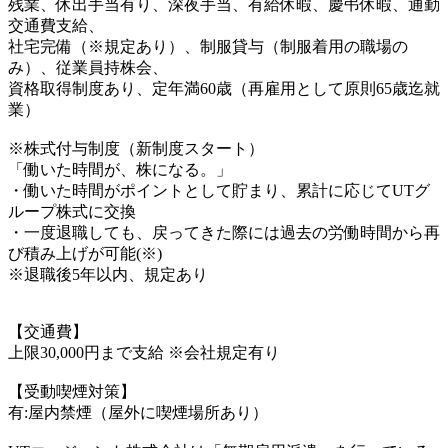
残業、休出手当有り、深夜手当、有給休暇、慶弔休暇、通勤
交通費支給、
社宅完備（※規定あり）、制服貸与（制服着用の職場の
み）、従業員持株会、
資格取得制度あり、定年満60歳（再雇用として原則65歳迄就
業）
※株式付与制度（新制度スタート）
「働いた時間が、株になる。」
・働いた時間がポイントとして貯まり、累計に応じてUTグ
ループ株式に交換
・一度退職しても、戻ってきた際には過去の労働時間から再
び積み上げが可能(※)
※退職後5年以内、規定あり
【交通費】
上限30,000円まで支給 ※会社規定有り
【受動喫煙対策】
有:屋内禁煙（屋外に喫煙場所あり）