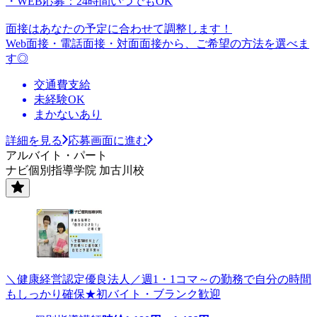
・WEB応募：24時間いつでもOK
面接はあなたの予定に合わせて調整します！
Web面接・電話面接・対面面接から、ご希望の方法を選べま
す◎
交通費支給
未経験OK
まかないあり
詳細を見る
応募画面に進む
アルバイト・パート
ナビ個別指導学院 加古川校
＼健康経営認定優良法人／週1・1コマ～の勤務で自分の時間
もしっかり確保★初バイト・ブランク歓迎