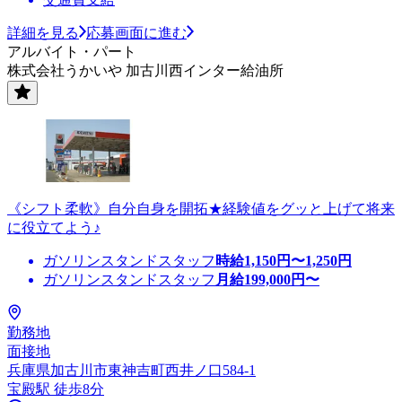
詳細を見る
応募画面に進む
アルバイト・パート
株式会社うかいや 加古川西インター給油所
《シフト柔軟》自分自身を開拓★経験値をグッと上げて将来
に役立てよう♪
ガソリンスタンドスタッフ
時給
1,150
円〜
1,250
円
ガソリンスタンドスタッフ
月給
199,000
円〜
勤務地
面接地
兵庫県加古川市東神吉町西井ノ口584-1
宝殿駅 徒歩8分