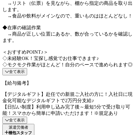
→リスト（伝票）を見ながら、棚から指定の商品を取り出
します。
→食品や飲料がメインなので、重いものはほとんどなし！
◆在庫の確認作業
→商品が正しい位置にあるか、数が合っているかを確認し
ます。
＜おすすめPOINT♪＞
◇未経験OK！宝探し感覚でお仕事できます♪
◇モクモク作業がほとんど！自分のペースで進められます◎
全て表示
【給与備考】
【デジタルギフト】赴任での新規ご入社の方に！入社日に現
金化可能なデジタルギフトで2万円分支給♪
【日払い制度】利用申し込み完了後～最短5分で受け取り可
能！スマホから簡単に申請いただけます！※規定あり
全て表示
派遣労働者
梱包スタッフ