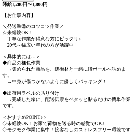
時給1,200円〜1,800円
【お仕事内容】
＼発送準備のコツコツ作業／
☆未経験OK！
丁寧な作業が得意な方にピッタリ♪
20代～幅広い年代の方が活躍中！
＜具体的には…＞
◆商品の梱包作業
→集められた商品を、緩衝材と一緒に段ボールへ詰めま
す。
→中身が傷つかないように優しくパッキング！
◆出荷用ラベルの貼り付け
→完成した箱に、配送伝票をペタッと貼るだけの簡単作業
です。
＜おすすめPOINT♪＞
◇未経験OK！お家で荷物を送る時の感覚でOK♪
◇モクモク作業に集中！接客なしのストレスフリー環境です