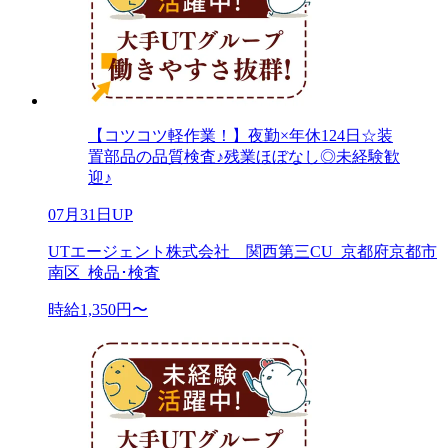
【コツコツ軽作業！】夜勤×年休124日☆装
置部品の品質検査♪残業ほぼなし◎未経験歓
迎♪
07月31日UP
UTエージェント株式会社 関西第三CU_京都府京都市
南区_検品･検査
時給1,350円〜