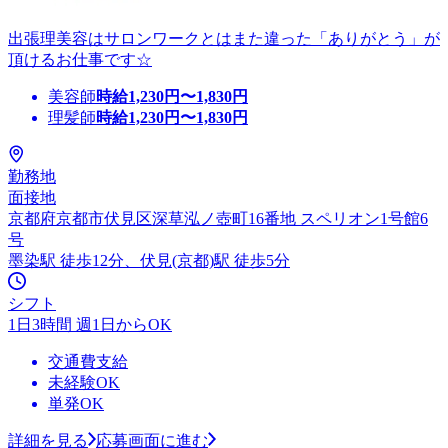
出張理美容はサロンワークとはまた違った「ありがとう」が
頂けるお仕事です☆
美容師
時給
1,230
円〜
1,830
円
理髪師
時給
1,230
円〜
1,830
円
勤務地
面接地
京都府京都市伏見区深草泓ノ壺町16番地 スペリオン1号館6
号
墨染駅 徒歩12分、伏見(京都)駅 徒歩5分
シフト
1日3時間 週1日からOK
交通費支給
未経験OK
単発OK
詳細を見る
応募画面に進む