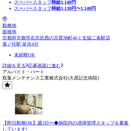
スーパースタッフ
時給
1,140
円
スーパースタッフ
時給
1,130
円〜
1,140
円
勤務地
面接地
京都府京都市右京区西の京星池町46-1 生協二条駅店
蚕ノ社駅 徒歩4分
未経験OK
詳細を見る
応募画面に進む
アルバイト・パート
双葉メンテナンス工業株式会社(大原記念病院)
【即日勤務OK】週3日〜◆病院内の清掃管理スタッフを募集
しています!