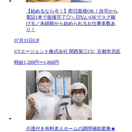
【始めるなら今！】即日面接OK！自宅から
電話1本で面接完了◎＼日払いOKでスグ稼
げる／未経験から始められるお仕事多数あ
り！
07月31日UP
UTエージェント株式会社 関西第三CU_京都市北区
時給1,200円〜1,800円
介護付き有料老人ホームの調理補助業務★