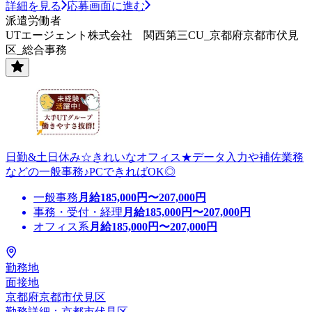
詳細を見る
応募画面に進む
派遣労働者
UTエージェント株式会社 関西第三CU_京都府京都市伏見
区_総合事務
日勤&土日休み☆きれいなオフィス★データ入力や補佐業務
などの一般事務♪PCできればOK◎
一般事務
月給
185,000
円〜
207,000
円
事務・受付・経理
月給
185,000
円〜
207,000
円
オフィス系
月給
185,000
円〜
207,000
円
勤務地
面接地
京都府京都市伏見区
勤務詳細：京都市伏見区