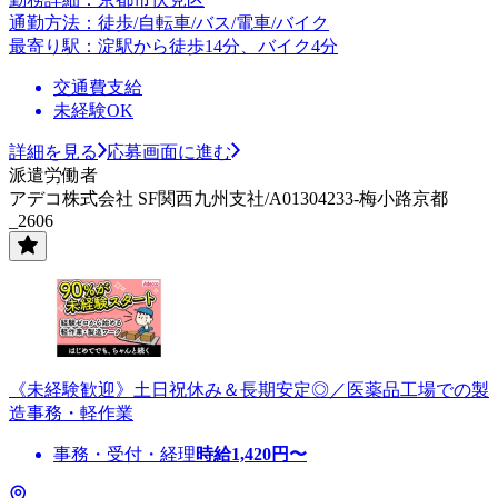
通勤方法：徒歩/自転車/バス/電車/バイク
最寄り駅：淀駅から徒歩14分、バイク4分
交通費支給
未経験OK
詳細を見る
応募画面に進む
派遣労働者
アデコ株式会社 SF関西九州支社/A01304233-梅小路京都
_2606
《未経験歓迎》土日祝休み＆長期安定◎／医薬品工場での製
造事務・軽作業
事務・受付・経理
時給
1,420
円〜