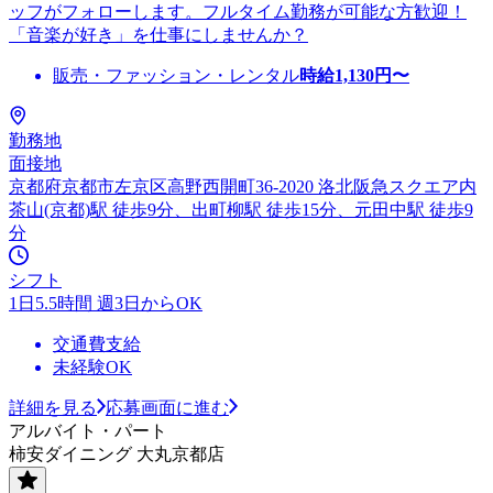
ッフがフォローします。フルタイム勤務が可能な方歓迎！
「音楽が好き」を仕事にしませんか？
販売・ファッション・レンタル
時給
1,130
円〜
勤務地
面接地
京都府京都市左京区高野西開町36-2020 洛北阪急スクエア内
茶山(京都)駅 徒歩9分、出町柳駅 徒歩15分、元田中駅 徒歩9
分
シフト
1日5.5時間 週3日からOK
交通費支給
未経験OK
詳細を見る
応募画面に進む
アルバイト・パート
柿安ダイニング 大丸京都店