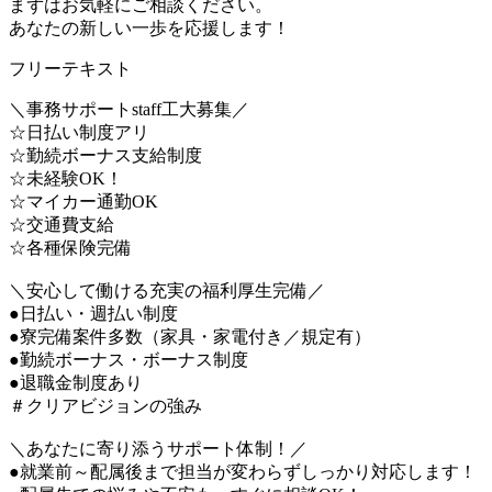
まずはお気軽にご相談ください。
あなたの新しい一歩を応援します！
フリーテキスト
＼事務サポートstaff工大募集／
☆日払い制度アリ
☆勤続ボーナス支給制度
☆未経験OK！
☆マイカー通勤OK
☆交通費支給
☆各種保険完備
＼安心して働ける充実の福利厚生完備／
●日払い・週払い制度
●寮完備案件多数（家具・家電付き／規定有）
●勤続ボーナス・ボーナス制度
●退職金制度あり
＃クリアビジョンの強み
＼あなたに寄り添うサポート体制！／
●就業前～配属後まで担当が変わらずしっかり対応します！