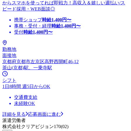
からスマホを使ってれば即戦力！高収入＆嬉しい週払い/ス
ピード採用・WEB面談◎
携帯ショップ
時給
1,400
円〜
事務・受付・経理
時給
1,400
円〜
受付
時給
1,400
円〜
勤務地
面接地
京都府京都市左京区高野西開町46-12
茶山(京都)駅、一乗寺駅
シフト
1日8時間 週5日からOK
交通費支給
未経験OK
詳細を見る
応募画面に進む
派遣労働者
株式会社クリアビジョン170(02)