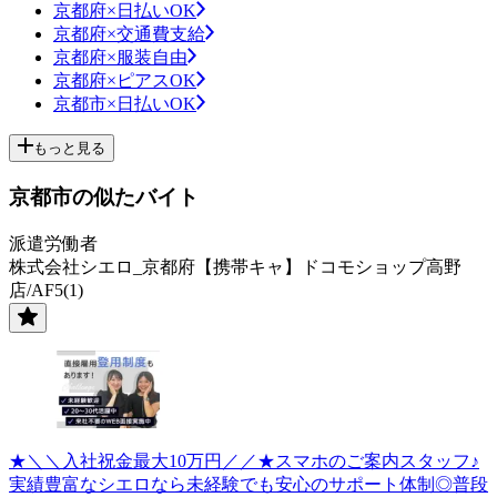
京都府×日払いOK
京都府×交通費支給
京都府×服装自由
京都府×ピアスOK
京都市×日払いOK
もっと見る
京都市の似たバイト
派遣労働者
株式会社シエロ_京都府【携帯キャ】ドコモショップ高野
店/AF5(1)
★＼＼入社祝金最大10万円／／★スマホのご案内スタッフ♪
実績豊富なシエロなら未経験でも安心のサポート体制◎普段