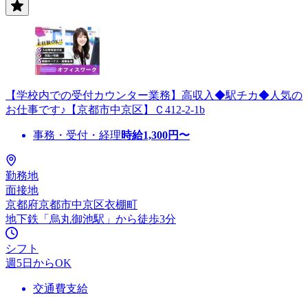
【学校内での受付カウンター業務】高収入◆駅チカ◆人気の
お仕事です♪【京都市中京区】Ｃ412-2-1b
事務・受付・経理
時給
1,300
円〜
勤務地
面接地
京都府京都市中京区衣棚町
地下鉄「烏丸御池駅」から徒歩3分
シフト
週5日からOK
交通費支給