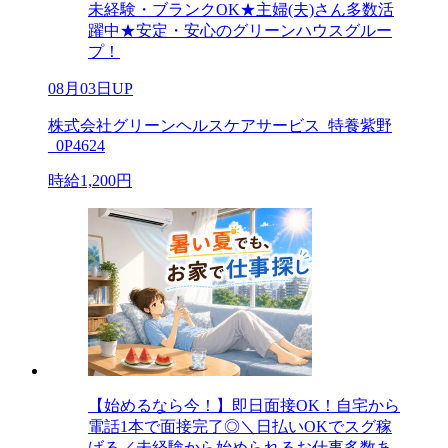
未経験・ブランクOK★主婦(夫)さん多数活
躍中★安定・安心のグリーンハウスグルー
プ！
08月03日UP
株式会社グリーンヘルスケアサービス_特養紫野
_0P4624
時給1,200円
【始めるなら今！】即日面接OK！自宅から
電話1本で面接完了◎＼日払いOKでスグ稼
げる／未経験から始められるお仕事多数あ