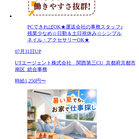
PCできればOK★運送会社の事務スタッフ♪
残業少なめ☆日勤＆土日祝休み☆シンプル
ネイル・アクセサリーOK★
07月31日UP
UTエージェント株式会社 関西第三CU_京都府京都市
南区_総合事務
時給1,250円〜