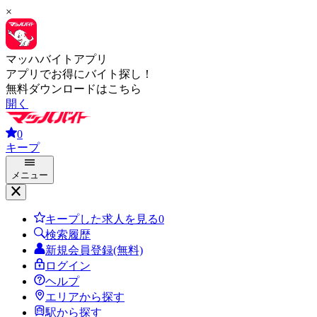
×
マッハバイトアプリ
アプリでお得にバイト探し！
無料ダウンロードはこちら
開く
0
キープ
メニュー
キープした求人を見る
0
検索履歴
新規会員登録(無料)
ログイン
ヘルプ
エリアから探す
駅から探す