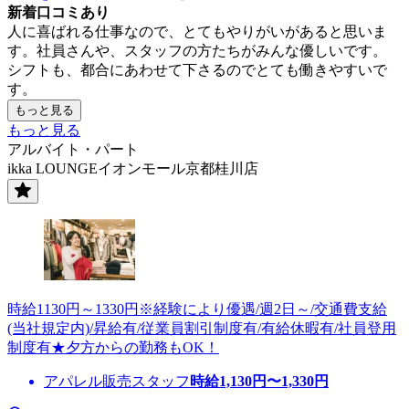
新着口コミあり
人に喜ばれる仕事なので、とてもやりがいがあると思いま
す。社員さんや、スタッフの方たちがみんな優しいです。
シフトも、都合にあわせて下さるのでとても働きやすいで
す。
もっと見る
もっと見る
アルバイト・パート
ikka LOUNGEイオンモール京都桂川店
時給1130円～1330円※経験により優遇/週2日～/交通費支給
(当社規定内)/昇給有/従業員割引制度有/有給休暇有/社員登用
制度有★夕方からの勤務もOK！
アパレル販売スタッフ
時給
1,130
円〜
1,330
円