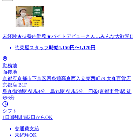
未経験★扶養内勤務★バイトデビューさん…みんな大歓迎!!
惣菜屋スタッフ
時給
1,150
円〜
1,170
円
勤務地
面接地
京都府京都市下京区四条通高倉西入立売西町79 大丸百貨店
京都店 B1F
烏丸御池駅 徒歩4分、烏丸駅 徒歩5分、四条(京都市営)駅 徒
歩6分
シフト
1日3時間 週2日からOK
交通費支給
未経験OK