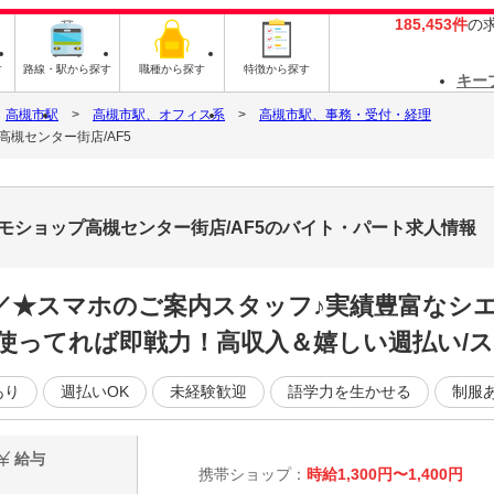
185,453件
の
す
路線・駅から探す
職種から探す
特徴から探す
キー
高槻市駅
高槻市駅、オフィス系
高槻市駅、事務・受付・経理
槻センター街店/AF5
モショップ高槻センター街店/AF5のバイト・パート求人情報
／／★スマホのご案内スタッフ♪実績豊富なシ
使ってれば即戦力！高収入＆嬉しい週払い/ス
あり
週払いOK
未経験歓迎
語学力を生かせる
制服
給与
携帯ショップ：
時給1,300円〜1,400円