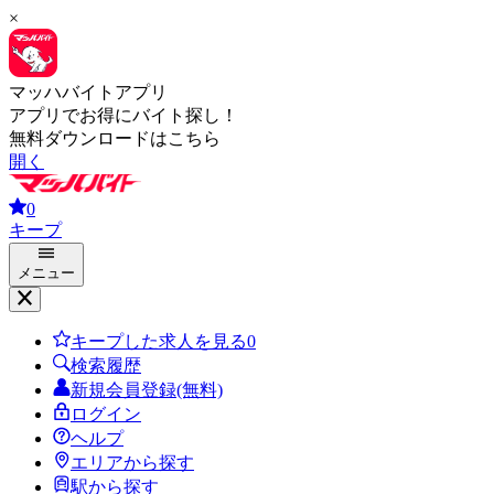
×
マッハバイトアプリ
アプリでお得にバイト探し！
無料ダウンロードはこちら
開く
0
キープ
メニュー
キープした求人を見る
0
検索履歴
新規会員登録(無料)
ログイン
ヘルプ
エリアから探す
駅から探す