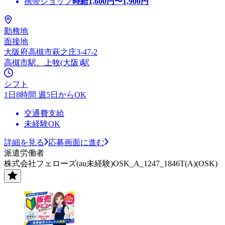
携帯ショップ
時給
1,600
円〜
1,900
円
勤務地
面接地
大阪府高槻市萩之庄3-47-2
高槻市駅、上牧(大阪)駅
シフト
1日8時間 週5日からOK
交通費支給
未経験OK
詳細を見る
応募画面に進む
派遣労働者
株式会社フェローズ(au未経験)OSK_A_1247_1846T(A)(OSK)