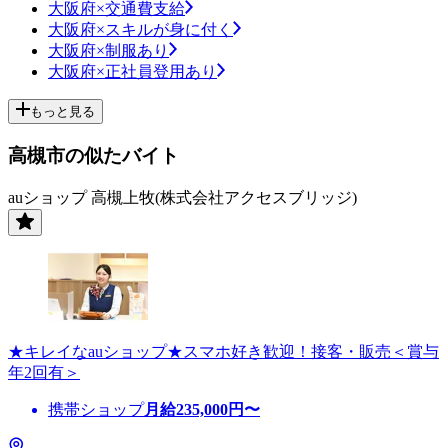
大阪府×交通費支給
大阪府×スキルが身に付く
大阪府×制服あり
大阪府×正社員登用あり
もっと見る
高槻市の似たバイト
auショップ 高槻上牧(株式会社アクセスブリッジ)
★キレイなauショップ★スマホ好き歓迎！接客・販売＜賞与
年2回有＞
携帯ショップ
月給
235,000
円〜