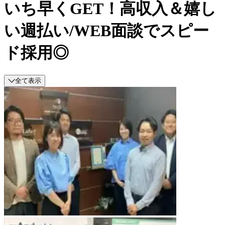
いち早くGET！高収入＆嬉し
い週払い/WEB面談でスピー
ド採用◎
全て表示