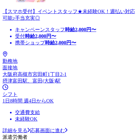
【スマホ受付】イベントスタッフ★未経験OK！週払い対応
可能♪手当充実◎
キャンペーンスタッフ
時給
2,000
円〜
受付
時給
2,000
円〜
携帯ショップ
時給
2,000
円〜
勤務地
面接地
大阪府高槻市宮田町1丁目2-1
摂津富田駅、富田(大阪)駅
シフト
1日8時間 週4日からOK
交通費支給
未経験OK
詳細を見る
応募画面に進む
派遣労働者