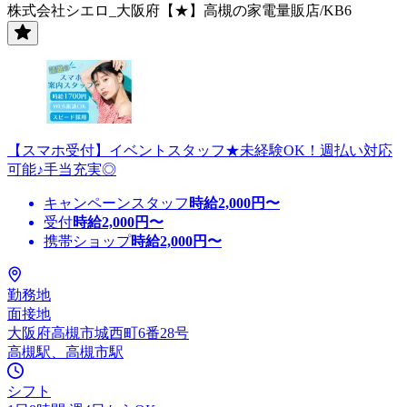
株式会社シエロ_大阪府【★】高槻の家電量販店/KB6
【スマホ受付】イベントスタッフ★未経験OK！週払い対応
可能♪手当充実◎
キャンペーンスタッフ
時給
2,000
円〜
受付
時給
2,000
円〜
携帯ショップ
時給
2,000
円〜
勤務地
面接地
大阪府高槻市城西町6番28号
高槻駅、高槻市駅
シフト