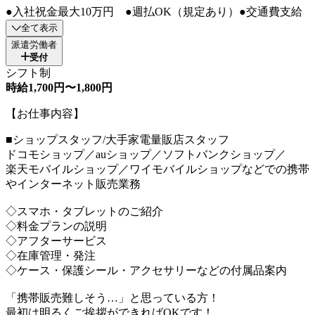
●入社祝金最大10万円 ●週払OK（規定あり）●交通費支給
全て表示
派遣労働者
受付
シフト制
時給1,700円〜1,800円
【お仕事内容】
■ショップスタッフ/大手家電量販店スタッフ
ドコモショップ／auショップ／ソフトバンクショップ／
楽天モバイルショップ／ワイモバイルショップなどでの携帯
やインターネット販売業務
◇スマホ・タブレットのご紹介
◇料金プランの説明
◇アフターサービス
◇在庫管理・発注
◇ケース・保護シール・アクセサリーなどの付属品案内
「携帯販売難しそう…」と思っている方！
最初は明るくご挨拶ができればOKです！