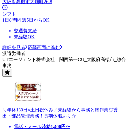
大阪府高槻市大畑町26-8
シフト
1日8時間 週5日からOK
交通費支給
未経験OK
詳細を見る
応募画面に進む
派遣労働者
UTエージェント株式会社 関西第一CU_大阪府高槻市_総合
事務
＼年休130日×土日祝休み／未経験から事務と軽作業◎貸
出・部品管理業務！長期休暇あり☆
電話・メール
時給
1,400
円〜