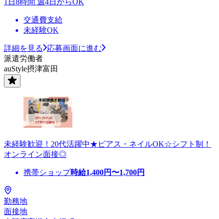
1日8時間 週4日からOK
交通費支給
未経験OK
詳細を見る
応募画面に進む
派遣労働者
auStyle摂津富田
未経験歓迎！20代活躍中★ピアス・ネイルOK☆シフト制！
オンライン面接◎
携帯ショップ
時給
1,400
円〜
1,700
円
勤務地
面接地