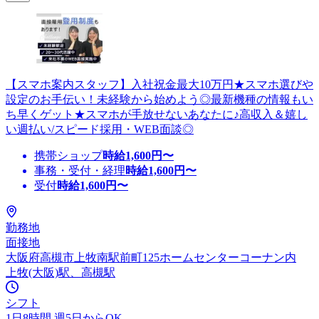
【スマホ案内スタッフ】入社祝金最大10万円★スマホ選びや
設定のお手伝い！未経験から始めよう◎最新機種の情報もい
ち早くゲット★スマホが手放せないあなたに♪高収入＆嬉し
い週払い/スピード採用・WEB面談◎
携帯ショップ
時給
1,600
円〜
事務・受付・経理
時給
1,600
円〜
受付
時給
1,600
円〜
勤務地
面接地
大阪府高槻市上牧南駅前町125ホームセンターコーナン内
上牧(大阪)駅、高槻駅
シフト
1日8時間 週5日からOK