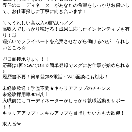
専任のコーディネーターがあなたの希望をしっかりお伺いし
て、お仕事探しに丁寧に向き合います！
＼＼うれしい高収入×週払い♪／／
高収入でしっかり稼げる！成果に応じたインセンティブも有
り！◎
週払いでプライベートを充実させながら働けるのが、うれし
いところ☆
即日面接承ります！！
応募は1回のみでOK☆簡単登録でスグにお仕事が始められる
♪
履歴書不要！簡単登録&電話・Web面談にも対応！
未経験歓迎！学歴不問★キャリアアップのチャンス
未経験採用率90%以上！
入職前にもコーディネーターがしっかり就職活動をサポー
ト！
キャリアアップ・スキルアップを目指したい方も大歓迎！
求人番号