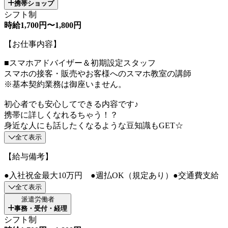
携帯ショップ
シフト制
時給1,700円〜1,800円
【お仕事内容】
■スマホアドバイザー＆初期設定スタッフ
スマホの接客・販売やお客様へのスマホ教室の講師
※基本契約業務は御座いません。
初心者でも安心してできる内容です♪
携帯に詳しくなれるちゃう！？
身近な人にも話したくなるような豆知識もGET☆
全て表示
【給与備考】
●入社祝金最大10万円 ●週払OK（規定あり）●交通費支給
全て表示
派遣労働者
事務・受付・経理
シフト制