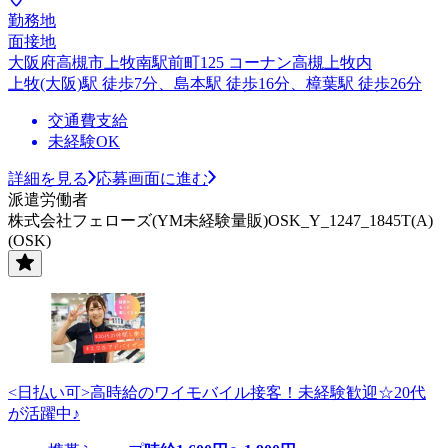
勤務地
面接地
大阪府高槻市上牧南駅前町125 コーナン高槻上牧内
上牧(大阪)駅 徒歩7分、島本駅 徒歩16分、樟葉駅 徒歩26分
交通費支給
未経験OK
詳細を見る
応募画面に進む
派遣労働者
株式会社フェローズ(YM未経験量販)OSK_Y_1247_1845T(A)
(OSK)
<日払い可>高時給のワイモバイル接客！未経験歓迎☆20代
が活躍中♪