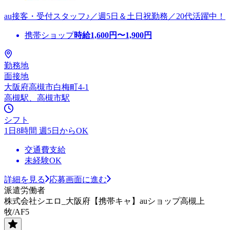
au接客・受付スタッフ♪／週5日＆土日祝勤務／20代活躍中！
携帯ショップ
時給
1,600
円〜
1,900
円
勤務地
面接地
大阪府高槻市白梅町4-1
高槻駅、高槻市駅
シフト
1日8時間 週5日からOK
交通費支給
未経験OK
詳細を見る
応募画面に進む
派遣労働者
株式会社シエロ_大阪府【携帯キャ】auショップ高槻上
牧/AF5