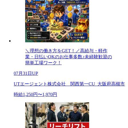
＼理想の働き方をGET！／高給与・軽作
業・日払いOKのお仕事多数♪未経験歓迎の
簡単工場ワーク！
07月31日UP
UTエージェント株式会社 関西第一CU_大阪府高槻市
時給1,250円〜1,970円