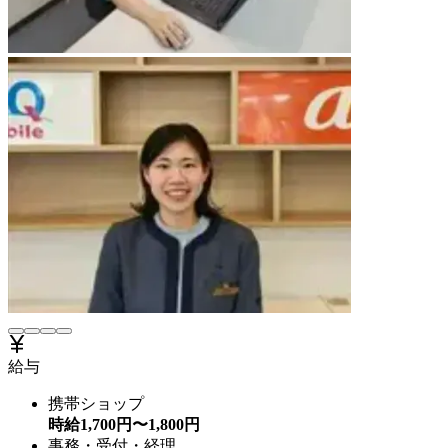
給与
携帯ショップ
時給
1,700
円〜
1,800
円
事務・受付・経理