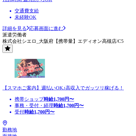
交通費支給
未経験OK
詳細を見る
応募画面に進む
派遣労働者
株式会社シエロ_大阪府【携帯量】エディオン高槻店/C5
【スマホご案内】週払いOK♪高収入でガッツリ稼げる！
携帯ショップ
時給
1,700
円〜
事務・受付・経理
時給
1,700
円〜
受付
時給
1,700
円〜
勤務地