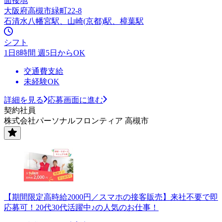
面接地
大阪府高槻市緑町22-8
石清水八幡宮駅、山崎(京都)駅、樟葉駅
シフト
1日8時間 週5日からOK
交通費支給
未経験OK
詳細を見る
応募画面に進む
契約社員
株式会社パーソナルフロンティア 高槻市
【期間限定高時給2000円／スマホの接客販売】来社不要で即
応募可！20代30代活躍中♪の人気のお仕事！