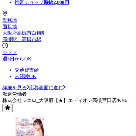
携帯ショップ
時給
2,000
円
勤務地
面接地
大阪府高槻市白梅町
高槻駅、高槻市駅
シフト
週5日からOK
交通費支給
未経験OK
詳細を見る
応募画面に進む
派遣労働者
株式会社シエロ_大阪府【★】エディオン高槻宮田店/KB6