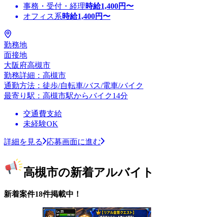
事務・受付・経理
時給
1,400
円〜
オフィス系
時給
1,400
円〜
勤務地
面接地
大阪府高槻市
勤務詳細：高槻市
通勤方法：徒歩/自転車/バス/電車/バイク
最寄り駅：高槻市駅からバイク14分
交通費支給
未経験OK
詳細を見る
応募画面に進む
高槻市の新着アルバイト
新着案件18件掲載中！