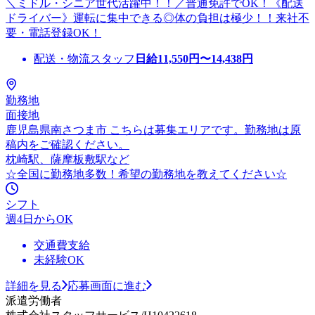
＼ミドル・シニア世代活躍中！！／普通免許でOK！《配送
ドライバー》運転に集中できる◎体の負担は極少！！来社不
要・電話登録OK！
配送・物流スタッフ
日給
11,550
円〜
14,438
円
勤務地
面接地
鹿児島県南さつま市 こちらは募集エリアです。勤務地は原
稿内をご確認ください。
枕崎駅、薩摩板敷駅など
☆全国に勤務地多数！希望の勤務地を教えてください☆
シフト
週4日からOK
交通費支給
未経験OK
詳細を見る
応募画面に進む
派遣労働者