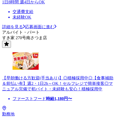
1日8時間 週4日からOK
交通費支給
未経験OK
詳細を見る
応募画面に進む
アルバイト・パート
すき家 270号南さつま店
【早朝働ける方歓迎(手当あり)】◎積極採用中◎【食事補助
＆前払い有】週2・1日2h～OK！セルフレジで簡単接客◎マ
ニュアル完備で初バイト・未経験も安心！積極採用中
ファーストフード
時給
1,180
円〜
勤務地