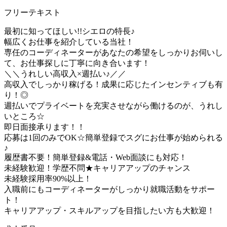
フリーテキスト
最初に知ってほしい!!シエロの特長♪
幅広くお仕事を紹介している当社！
専任のコーディネーターがあなたの希望をしっかりお伺いし
て、お仕事探しに丁寧に向き合います！
＼＼うれしい高収入×週払い♪／／
高収入でしっかり稼げる！成果に応じたインセンティブも有
り！◎
週払いでプライベートを充実させながら働けるのが、うれし
いところ☆
即日面接承ります！！
応募は1回のみでOK☆簡単登録でスグにお仕事が始められる
♪
履歴書不要！簡単登録&電話・Web面談にも対応！
未経験歓迎！学歴不問★キャリアアップのチャンス
未経験採用率90%以上！
入職前にもコーディネーターがしっかり就職活動をサポー
ト！
キャリアアップ・スキルアップを目指したい方も大歓迎！