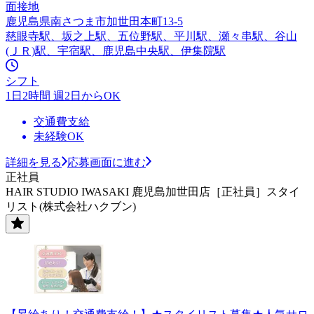
面接地
鹿児島県南さつま市加世田本町13-5
慈眼寺駅、坂之上駅、五位野駅、平川駅、瀬々串駅、谷山
(ＪＲ)駅、宇宿駅、鹿児島中央駅、伊集院駅
シフト
1日2時間 週2日からOK
交通費支給
未経験OK
詳細を見る
応募画面に進む
正社員
HAIR STUDIO IWASAKI 鹿児島加世田店［正社員］スタイ
リスト(株式会社ハクブン)