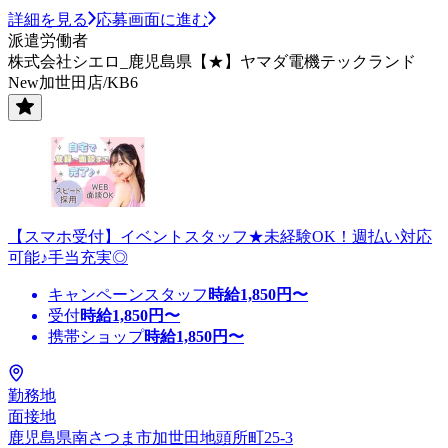
詳細を見る
応募画面に進む
派遣労働者
株式会社シエロ_鹿児島県【★】ヤマダ電機テックランド
New加世田店/KB6
【スマホ受付】イベントスタッフ★未経験OK！週払い対応
可能♪手当充実◎
キャンペーンスタッフ
時給
1,850
円〜
受付
時給
1,850
円〜
携帯ショップ
時給
1,850
円〜
勤務地
面接地
鹿児島県南さつま市加世田地頭所町25-3