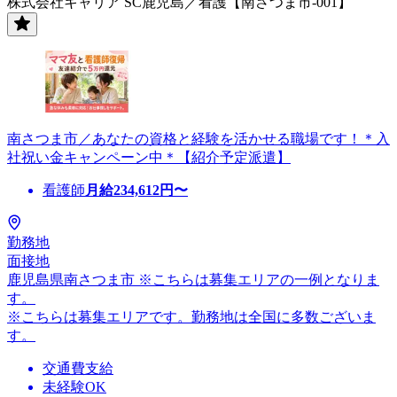
株式会社キャリア SC鹿児島／看護【南さつま市-001】
南さつま市／あなたの資格と経験を活かせる職場です！＊入
社祝い金キャンペーン中＊【紹介予定派遣】
看護師
月給
234,612
円〜
勤務地
面接地
鹿児島県南さつま市 ※こちらは募集エリアの一例となりま
す。
※こちらは募集エリアです。勤務地は全国に多数ございま
す。
交通費支給
未経験OK