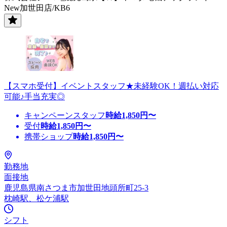
New加世田店/KB6
【スマホ受付】イベントスタッフ★未経験OK！週払い対応
可能♪手当充実◎
キャンペーンスタッフ
時給
1,850
円〜
受付
時給
1,850
円〜
携帯ショップ
時給
1,850
円〜
勤務地
面接地
鹿児島県南さつま市加世田地頭所町25-3
枕崎駅、松ケ浦駅
シフト