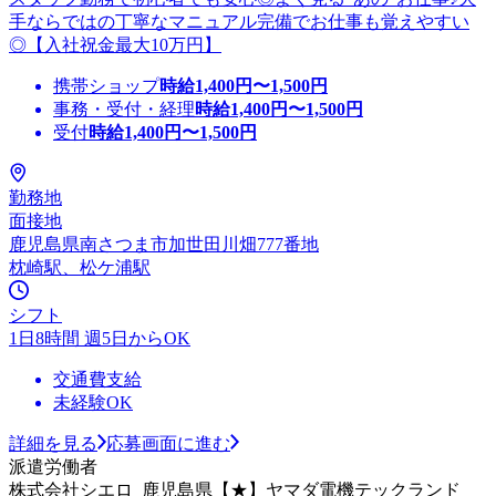
手ならではの丁寧なマニュアル完備でお仕事も覚えやすい
◎【入社祝金最大10万円】
携帯ショップ
時給
1,400
円〜
1,500
円
事務・受付・経理
時給
1,400
円〜
1,500
円
受付
時給
1,400
円〜
1,500
円
勤務地
面接地
鹿児島県南さつま市加世田川畑777番地
枕崎駅、松ケ浦駅
シフト
1日8時間 週5日からOK
交通費支給
未経験OK
詳細を見る
応募画面に進む
派遣労働者
株式会社シエロ_鹿児島県【★】ヤマダ電機テックランド