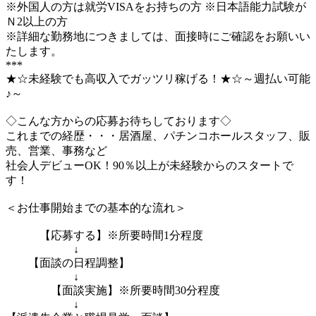
※外国人の方は就労VISAをお持ちの方 ※日本語能力試験が
Ｎ2以上の方
※詳細な勤務地につきましては、面接時にご確認をお願いい
たします。
***
★☆未経験でも高収入でガッツリ稼げる！★☆～週払い可能
♪～
◇こんな方からの応募お待ちしております◇
これまでの経歴・・・居酒屋、パチンコホールスタッフ、販
売、営業、事務など
社会人デビューOK！90％以上が未経験からのスタートで
す！
＜お仕事開始までの基本的な流れ＞
【応募する】※所要時間1分程度
↓
【面談の日程調整】
↓
【面談実施】※所要時間30分程度
↓