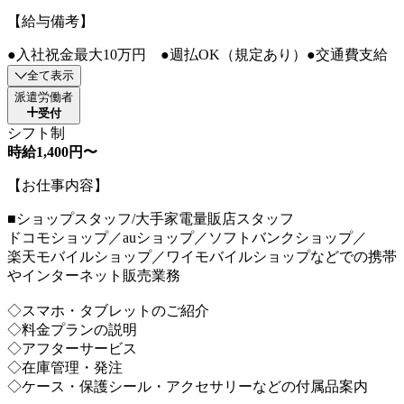
【給与備考】
●入社祝金最大10万円 ●週払OK（規定あり）●交通費支給
全て表示
派遣労働者
受付
シフト制
時給1,400円〜
【お仕事内容】
■ショップスタッフ/大手家電量販店スタッフ
ドコモショップ／auショップ／ソフトバンクショップ／
楽天モバイルショップ／ワイモバイルショップなどでの携帯
やインターネット販売業務
◇スマホ・タブレットのご紹介
◇料金プランの説明
◇アフターサービス
◇在庫管理・発注
◇ケース・保護シール・アクセサリーなどの付属品案内