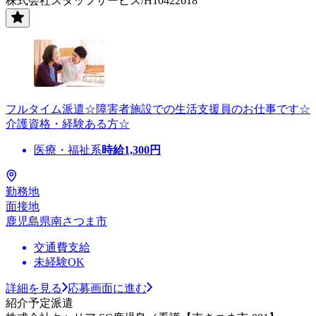
株式会社スタッフサービス/H10422618
フルタイム派遣☆障害者施設での生活支援員のお仕事です☆
介護資格・経験ある方☆
医療・福祉系
時給
1,300
円
勤務地
面接地
鹿児島県南さつま市
交通費支給
未経験OK
詳細を見る
応募画面に進む
紹介予定派遣