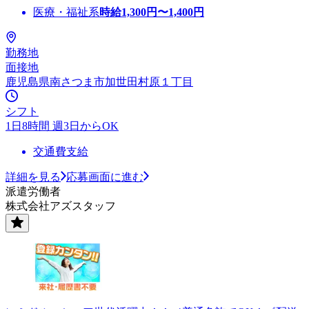
医療・福祉系
時給
1,300
円〜
1,400
円
勤務地
面接地
鹿児島県南さつま市加世田村原１丁目
シフト
1日8時間 週3日からOK
交通費支給
詳細を見る
応募画面に進む
派遣労働者
株式会社アズスタッフ