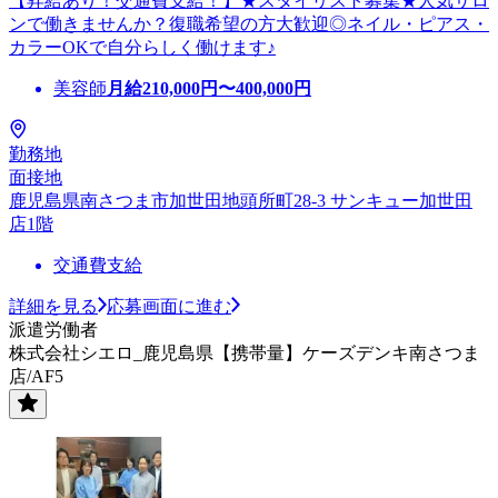
【昇給あり！交通費支給！】★スタイリスト募集★人気サロ
ンで働きませんか？復職希望の方大歓迎◎ネイル・ピアス・
カラーOKで自分らしく働けます♪
美容師
月給
210,000
円〜
400,000
円
勤務地
面接地
鹿児島県南さつま市加世田地頭所町28-3 サンキュー加世田
店1階
交通費支給
詳細を見る
応募画面に進む
派遣労働者
株式会社シエロ_鹿児島県【携帯量】ケーズデンキ南さつま
店/AF5