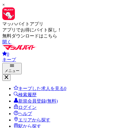
×
マッハバイトアプリ
アプリでお得にバイト探し！
無料ダウンロードはこちら
開く
0
キープ
メニュー
キープした求人を見る
0
検索履歴
新規会員登録(無料)
ログイン
ヘルプ
エリアから探す
駅から探す