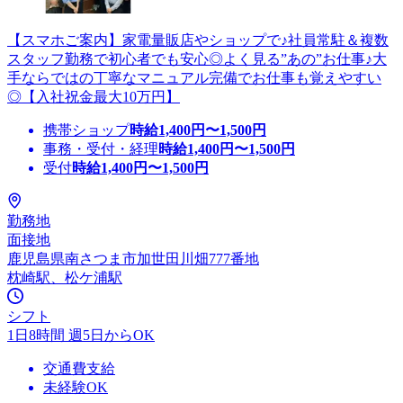
【スマホご案内】家電量販店やショップで♪社員常駐＆複数
スタッフ勤務で初心者でも安心◎よく見る”あの”お仕事♪大
手ならではの丁寧なマニュアル完備でお仕事も覚えやすい
◎【入社祝金最大10万円】
携帯ショップ
時給
1,400
円〜
1,500
円
事務・受付・経理
時給
1,400
円〜
1,500
円
受付
時給
1,400
円〜
1,500
円
勤務地
面接地
鹿児島県南さつま市加世田川畑777番地
枕崎駅、松ケ浦駅
シフト
1日8時間 週5日からOK
交通費支給
未経験OK