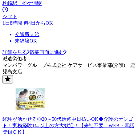
枕崎駅、松ケ浦駅
シフト
1日8時間 週4日からOK
交通費支給
未経験OK
詳細を見る
応募画面に進む
派遣労働者
マンパワーグループ株式会社 ケアサービス事業部(介護) 鹿
児島支店
経験が活かせる◎20～50代活躍中日払いOK◆介護のオシゴ
ト！実務経験1年以上の方大歓迎！【来社不要！WEB・電話
登録ＯＫ】