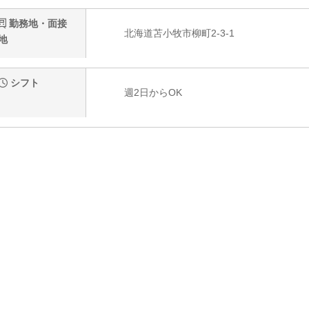
勤務地・面接
北海道苫小牧市柳町2-3-1
地
シフト
週2日からOK