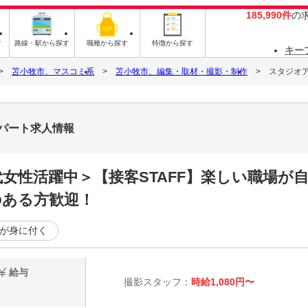
185,990件
の
す
路線・駅から探す
職種から探す
特徴から探す
キー
苫小牧市、マスコミ系
苫小牧市、編集・取材・撮影・制作
スタジオア
・パート求人情報
0代女性活躍中＞【接客STAFF】楽しい職場が
のある方歓迎！
が身に付く
給与
撮影スタッフ：
時給1,080円〜