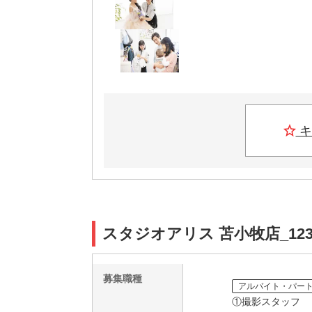
キ
スタジオアリス 苫小牧店_12
募集職種
アルバイト・パー
①撮影スタッフ