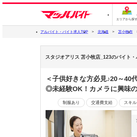
エリアから探
アルバイト・バイト求人TOP
北海道
苫小牧市
スタジオアリス 苫小牧店_123のバイト
＜子供好きな方必見♪20～4
◎未経験OK！カメラに興味
制服あり
交通費支給
スキル