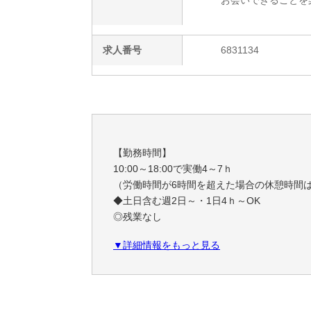
お会いできることを
求人番号
6831134
【勤務時間】
10:00～18:00で実働4～7ｈ
（労働時間が6時間を超えた場合の休憩時間
◆土日含む週2日～・1日4ｈ～OK
◎残業なし
▼詳細情報をもっと見る
◆シフトは毎月15日頃までに翌1ヵ月の
勤務不可日をスマホで申告♪
25日に翌月のシフトが配信されます！