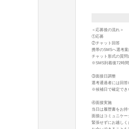
＜応募後の流れ＞
①応募
②チャット回答
携帯のSMSへ選考
チャット形式の質問
※SMS到着後72時
③面接日調整
選考通過者には回答
※候補日で確定でき
④面接実施
当日は履歴書をお持
面接はコミュニケー
緊張せずにお越しく