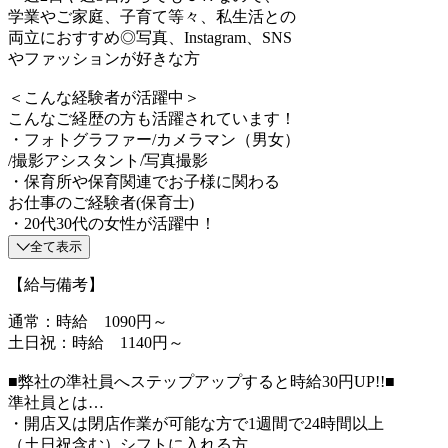
学業やご家庭、子育て等々、私生活との
両立におすすめ◎写真、Instagram、SNS
やファッションが好きな方
＜こんな経験者が活躍中＞
こんなご経歴の方も活躍されています！
・フォトグラファー/カメラマン（男女）
/撮影アシスタント/写真撮影
・保育所や保育関連でお子様に関わる
お仕事のご経験者(保育士)
・20代30代の女性が活躍中！
全て表示
【給与備考】
通常：時給 1090円～
土日祝：時給 1140円～
■弊社の準社員へステップアップすると時給30円UP!!■
準社員とは…
・開店又は閉店作業が可能な方で1週間で24時間以上
（土日祝含む）シフトに入れる方