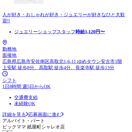
人が好き・おしゃれが好き・ジュエリーが好きなひと大歓
迎!!
ジュエリーショップスタッフ
時給
1,120
円〜
勤務地
面接地
広島県広島市安佐南区高取北1-6-11 ゆめタウン安古市1階
上安駅 徒歩8分、高取駅 徒歩4分、長楽寺駅 徒歩13分
シフト
1日8時間 週5日からOK
交通費支給
未経験OK
詳細を見る
応募画面に進む
アルバイト・パート
ビックママ 紙屋町シャレオ店