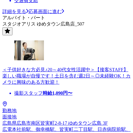
交通費支給
詳細を見る
応募画面に進む
アルバイト・パート
スタジオアリス ゆめタウン広島店_507
＜子供好きな方必見♪20～40代女性活躍中＞【接客STAFF】
楽しい職場が自慢です！土日を含む週2日～◎未経験OK！カ
メラに興味のある方歓迎！
撮影スタッフ
時給
1,090
円〜
勤務地
面接地
広島県広島市南区皆実町2-8-17 ゆめタウン広島 3F
広電本社前駅、御幸橋駅、皆実町二丁目駅、日赤病院前駅、