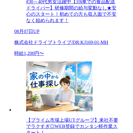
#30～40代男女活躍中【10t車での食品配送
ドライバー】研修期間の給与変動なし★安
心のスタート！初めての方も収入面で不安
なく始められます！
08月07日UP
株式会社ドライブトライブ/DR:KJ169-01-MH
時給1,200円〜
【プライム市場上場UTグループ】来社不要
でラクすぎ◎WEB登録でカンタン軽作業ス
タート！