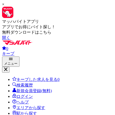
×
マッハバイトアプリ
アプリでお得にバイト探し！
無料ダウンロードはこちら
開く
0
キープ
メニュー
キープした求人を見る
0
検索履歴
新規会員登録(無料)
ログイン
ヘルプ
エリアから探す
駅から探す