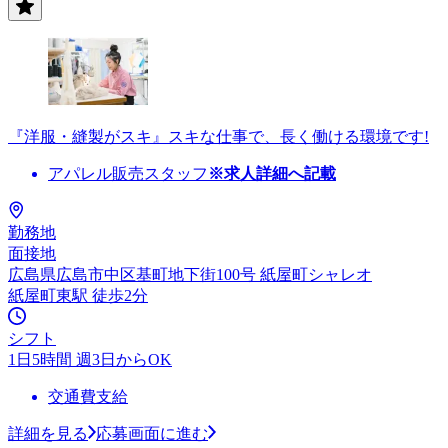
『洋服・縫製がスキ』スキな仕事で、長く働ける環境です!
アパレル販売スタッフ
※求人詳細へ記載
勤務地
面接地
広島県広島市中区基町地下街100号 紙屋町シャレオ
紙屋町東駅 徒歩2分
シフト
1日5時間 週3日からOK
交通費支給
詳細を見る
応募画面に進む