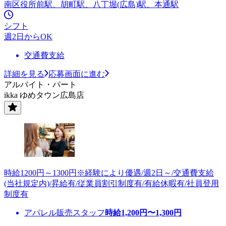
南区役所前駅、胡町駅、八丁堀(広島)駅、本通駅
シフト
週2日からOK
交通費支給
詳細を見る
応募画面に進む
アルバイト・パート
ikka ゆめタウン広島店
時給1200円～1300円※経験により優遇/週2日～/交通費支給
(当社規定内)/昇給有/従業員割引制度有/有給休暇有/社員登用
制度有
アパレル販売スタッフ
時給
1,200
円〜
1,300
円