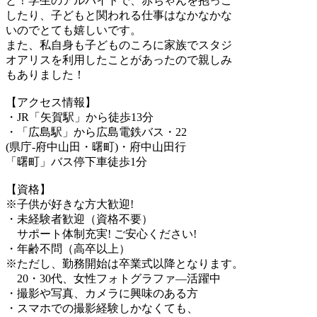
と！学生のアルバイトで、赤ちゃんを抱っこ
したり、子どもと関われる仕事はなかなかな
いのでとても嬉しいです。
また、私自身も子どものころに家族でスタジ
オアリスを利用したことがあったので親しみ
もありました！
【アクセス情報】
・JR「矢賀駅」から徒歩13分
・「広島駅」から広島電鉄バス・22
(県庁-府中山田・曙町)・府中山田行
「曙町」バス停下車徒歩1分
【資格】
※子供が好きな方大歓迎!
・未経験者歓迎（資格不要）
サポート体制充実! ご安心ください!
・年齢不問（高卒以上）
※ただし、勤務開始は卒業式以降となります。
20・30代、女性フォトグラファ―活躍中
・撮影や写真、カメラに興味のある方
・スマホでの撮影経験しかなくても、