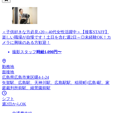
＜子供好きな方必見♪20～40代女性活躍中＞【接客STAFF】
楽しい職場が自慢です！土日を含む週2日～◎未経験OK！カ
メラに興味のある方歓迎！
撮影スタッフ
時給
1,090
円〜
勤務地
面接地
広島県広島市東区曙4-1-24
矢賀駅、広島駅、天神川駅、広島駅駅、稲荷町(広島)駅、家
庭裁判所前駅、縮景園前駅
シフト
週2日からOK