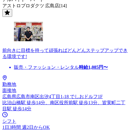
アストロプロダクツ 広島店[14]
前向きに目標を持って頑張ればどんどんステップアップでき
る環境です!
販売・ファッション・レンタル
時給
1,085
円〜
勤務地
面接地
広島県広島市南区出汐4丁目1-18 でしおドルフ1F
比治山橋駅 徒歩14分、南区役所前駅 徒歩13分、皆実町二丁
目駅 徒歩14分
シフト
1日3時間 週2日からOK