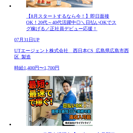
【8月スタートするなら今！】即日面接
OK！20代～40代活躍中◎＼日払いOKでス
グ稼げる／正社員デビュー応援！
07月31日UP
UTエージェント株式会社 西日本CS_広島県広島市西
区_製造
時給1,400円〜1,700円