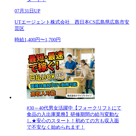
07月31日UP
UTエージェント株式会社 西日本CS広島県広島市安
芸区
時給1,400円〜1,700円
#30～40代男女活躍中【フォークリフトにて
食品の入出庫業務】研修期間の給与変動な
し★安心のスタート！初めての方も収入面
で不安なく始められます！