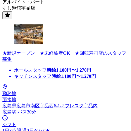
アルバイト・パート
すし遊館宇品店
★新規オープン ★未経験者OK ★回転寿司店のスタッフ
募集
ホールスタッフ
時給
1,180
円〜
1,270
円
キッチンスタッフ
時給
1,180
円〜
1,270
円
勤務地
面接地
広島県広島市南区宇品西6-1-2 フレスタ宇品内
広島駅 バス30分
シフト
1日3時間 週2日からOK