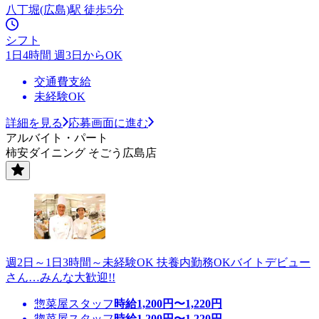
八丁堀(広島)駅 徒歩5分
シフト
1日4時間 週3日からOK
交通費支給
未経験OK
詳細を見る
応募画面に進む
アルバイト・パート
柿安ダイニング そごう広島店
週2日～1日3時間～未経験OK 扶養内勤務OKバイトデビュー
さん…みんな大歓迎!!
惣菜屋スタッフ
時給
1,200
円〜
1,220
円
惣菜屋スタッフ
時給
1,200
円〜
1,220
円