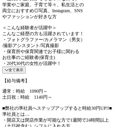
学業やご家庭、子育て等々、私生活との
両立におすすめ◎写真、Instagram、SNS
やファッションが好きな方
＜こんな経験者が活躍中＞
こんなご経歴の方も活躍されています！
・フォトグラファー/カメラマン（男女）
/撮影アシスタント/写真撮影
・保育所や保育関連でお子様に関わる
お仕事のご経験者(保育士)
・20代30代の女性が活躍中！
全て表示
【給与備考】
通常：時給 1090円～
土日祝：時給 1140円～
■弊社の準社員へステップアップすると時給30円UP!!■
準社員とは…
・開店又は閉店作業が可能な方で1週間で24時間以上
（土日祝含む）シフトに入れる方