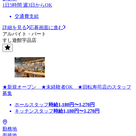
1日5時間 週3日からOK
交通費支給
詳細を見る
応募画面に進む
アルバイト・パート
すし遊館宇品店
★新規オープン ★未経験者OK ★回転寿司店のスタッフ
募集
ホールスタッフ
時給
1,180
円〜
1,270
円
キッチンスタッフ
時給
1,180
円〜
1,270
円
勤務地
面接地