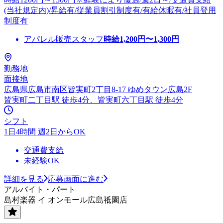
(当社規定内)/昇給有/従業員割引制度有/有給休暇有/社員登用
制度有
アパレル販売スタッフ
時給
1,200
円〜
1,300
円
勤務地
面接地
広島県広島市南区皆実町2丁目8-17 ゆめタウン広島2F
皆実町二丁目駅 徒歩4分、皆実町六丁目駅 徒歩4分
シフト
1日4時間 週2日からOK
交通費支給
未経験OK
詳細を見る
応募画面に進む
アルバイト・パート
島村楽器 イ オンモール広島祗園店