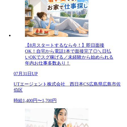
【8月スタートするなら今！】即日面接
OK！自宅から電話1本で面接完了◎＼日払
いOKでスグ稼げる／未経験から始められる
年内お仕事多数あり！
07月31日UP
UTエージェント株式会社 西日本CS広島県広島市佐
伯区
時給1,400円〜1,700円