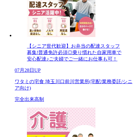
【シニア世代歓迎】お弁当の配達スタッフ
募集!普通免許必須◎乗り慣れた自家用車で
安心配達♪ご夫婦でご一緒にお仕事も可！
07月28日UP
ワタミの宅食 埼玉川口前川営業所(宅配/業務委託/シニ
ア向け)
完全出来高制