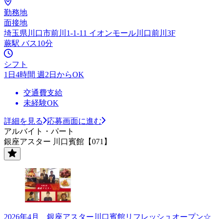
勤務地
面接地
埼玉県川口市前川1-1-11 イオンモール川口前川3F
蕨駅 バス10分
シフト
1日4時間 週2日からOK
交通費支給
未経験OK
詳細を見る
応募画面に進む
アルバイト・パート
銀座アスター 川口賓館【071】
2026年4月 銀座アスター川口賓館リフレッシュオープン☆