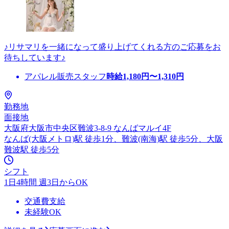
♪リサマリを一緒になって盛り上げてくれる方のご応募をお
待ちしています♪
アパレル販売スタッフ
時給
1,180
円〜
1,310
円
勤務地
面接地
大阪府大阪市中央区難波3-8-9 なんばマルイ4F
なんば(大阪メトロ)駅 徒歩1分、難波(南海)駅 徒歩5分、大阪
難波駅 徒歩5分
シフト
1日4時間 週3日からOK
交通費支給
未経験OK