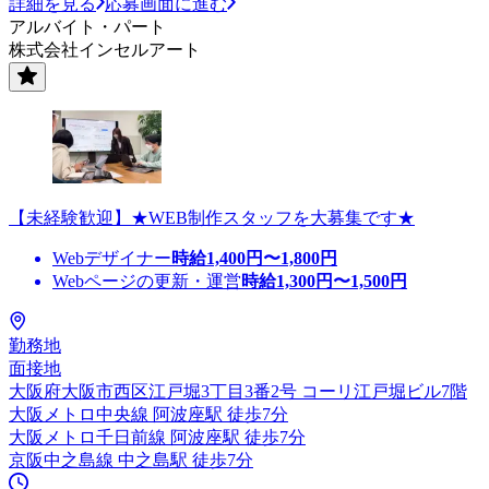
詳細を見る
応募画面に進む
アルバイト・パート
株式会社インセルアート
【未経験歓迎】★WEB制作スタッフを大募集です★
Webデザイナー
時給
1,400
円〜
1,800
円
Webページの更新・運営
時給
1,300
円〜
1,500
円
勤務地
面接地
大阪府大阪市西区江戸堀3丁目3番2号 コーリ江戸堀ビル7階
大阪メトロ中央線 阿波座駅 徒歩7分
大阪メトロ千日前線 阿波座駅 徒歩7分
京阪中之島線 中之島駅 徒歩7分