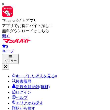
×
マッハバイトアプリ
アプリでお得にバイト探し！
無料ダウンロードはこちら
開く
0
キープ
メニュー
キープした求人を見る
0
検索履歴
新規会員登録(無料)
ログイン
ヘルプ
エリアから探す
駅から探す