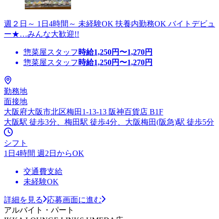
週２日～ 1日4時間～ 未経験OK 扶養内勤務OK バイトデビュ
ー★…みんな大歓迎!!
惣菜屋スタッフ
時給
1,250
円〜
1,270
円
惣菜屋スタッフ
時給
1,250
円〜
1,270
円
勤務地
面接地
大阪府大阪市北区梅田1-13-13 阪神百貨店 B1F
大阪駅 徒歩3分、梅田駅 徒歩4分、大阪梅田(阪急)駅 徒歩5分
シフト
1日4時間 週2日からOK
交通費支給
未経験OK
詳細を見る
応募画面に進む
アルバイト・パート