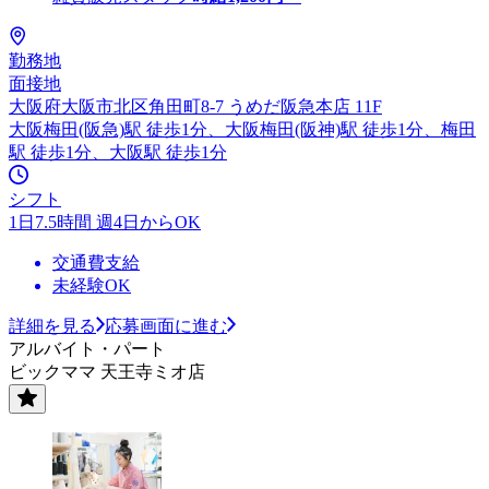
勤務地
面接地
大阪府大阪市北区角田町8-7 うめだ阪急本店 11F
大阪梅田(阪急)駅 徒歩1分、大阪梅田(阪神)駅 徒歩1分、梅田
駅 徒歩1分、大阪駅 徒歩1分
シフト
1日7.5時間 週4日からOK
交通費支給
未経験OK
詳細を見る
応募画面に進む
アルバイト・パート
ビックママ 天王寺ミオ店