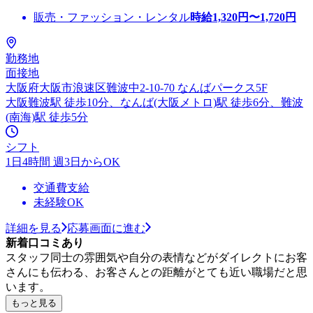
販売・ファッション・レンタル
時給
1,320
円〜
1,720
円
勤務地
面接地
大阪府大阪市浪速区難波中2-10-70 なんばパークス5F
大阪難波駅 徒歩10分、なんば(大阪メトロ)駅 徒歩6分、難波
(南海)駅 徒歩5分
シフト
1日4時間 週3日からOK
交通費支給
未経験OK
詳細を見る
応募画面に進む
新着口コミあり
スタッフ同士の雰囲気や自分の表情などがダイレクトにお客
さんにも伝わる、お客さんとの距離がとても近い職場だと思
います。
もっと見る