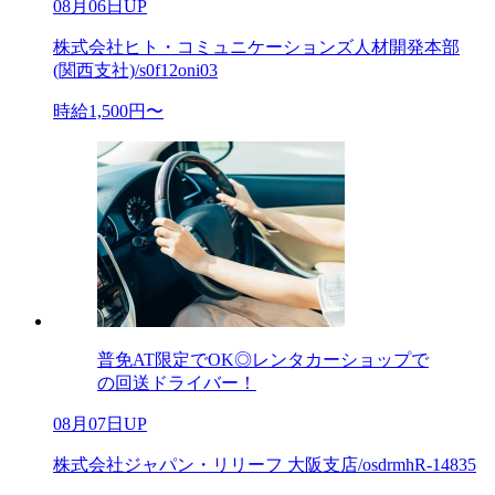
08月06日UP
株式会社ヒト・コミュニケーションズ人材開発本部
(関西支社)/s0f12oni03
時給1,500円〜
普免AT限定でOK◎レンタカーショップで
の回送ドライバー！
08月07日UP
株式会社ジャパン・リリーフ 大阪支店/osdrmhR-14835