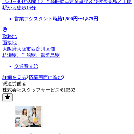
《20～40代活躍！》＊高時給◎営業事務及び付帯業務／千船
駅から徒歩15分
営業アシスタント
時給
1,500
円〜
1,875
円
勤務地
面接地
大阪府大阪市西淀川区佃
杭瀬駅、千船駅、御幣島駅
交通費支給
詳細を見る
応募画面に進む
派遣労働者
株式会社スタッフサービス/810533