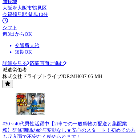
面接地
大阪府大阪市鶴見区
今福鶴見駅 徒歩10分
シフト
週3日からOK
交通費支給
短期OK
詳細を見る
応募画面に進む
派遣労働者
株式会社ドライブトライブ/DR:MH037-05-MH
#30～40代男性活躍中【2t車での一般貨物の配送と集配業
務】研修期間の給与変動なし★安心のスタート！初めての方
も収入面で不安なく始められます！