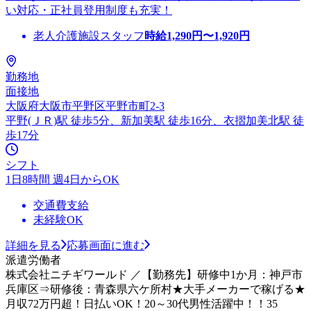
い対応・正社員登用制度も充実！
老人介護施設スタッフ
時給
1,290
円〜
1,920
円
勤務地
面接地
大阪府大阪市平野区平野市町2-3
平野(ＪＲ)駅 徒歩5分、新加美駅 徒歩16分、衣摺加美北駅 徒
歩17分
シフト
1日8時間 週4日からOK
交通費支給
未経験OK
詳細を見る
応募画面に進む
派遣労働者
株式会社ニチギワールド ／【勤務先】研修中1か月：神戸市
兵庫区⇒研修後：青森県六ケ所村★大手メーカーで稼げる★
月収72万円超！日払いOK！20～30代男性活躍中！！35