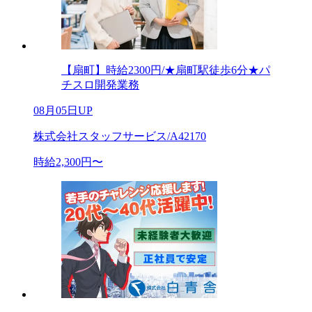
【扇町】時給2300円/★扇町駅徒歩6分★パ
チスロ開発業務
08月05日UP
株式会社スタッフサービス/A42170
時給2,300円〜