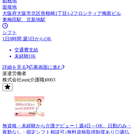
勤務地
面接地
大阪府大阪市北区曾根崎1丁目1-2フロンティア梅新ビル
東梅田駅、北新地駅
シフト
1日8時間 週5日からOK
交通費支給
未経験OK
詳細を見る
応募画面に進む
派遣労働者
株式会社aun(介護職)0003
無資格・未経験から介護デビュー！週4日～OK、日勤のみ・
夜勤なし・固定シフト相談可♪無料資格取得制度あり◎週払