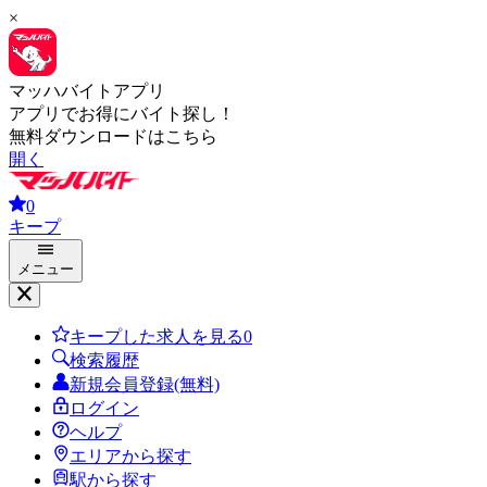
×
マッハバイトアプリ
アプリでお得にバイト探し！
無料ダウンロードはこちら
開く
0
キープ
メニュー
キープした求人を見る
0
検索履歴
新規会員登録(無料)
ログイン
ヘルプ
エリアから探す
駅から探す