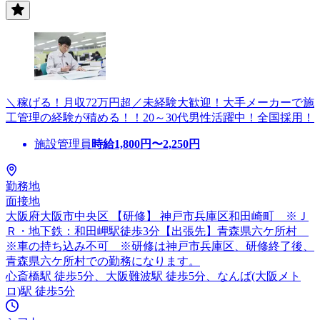
＼稼げる！月収72万円超／未経験大歓迎！大手メーカーで施
工管理の経験が積める！！20～30代男性活躍中！全国採用！
施設管理員
時給
1,800
円〜
2,250
円
勤務地
面接地
大阪府大阪市中央区 【研修】 神戸市兵庫区和田崎町 ※Ｊ
Ｒ・地下鉄：和田岬駅徒歩3分【出張先】青森県六ケ所村
※車の持ち込み不可 ※研修は神戸市兵庫区、研修終了後、
青森県六ケ所村での勤務になります。
心斎橋駅 徒歩5分、大阪難波駅 徒歩5分、なんば(大阪メト
ロ)駅 徒歩5分