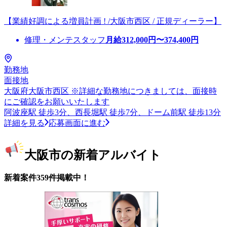
【業績好調による増員計画 ! /大阪市西区 / 正規ディーラー】
修理・メンテスタッフ
月給
312,000
円〜
374,400
円
勤務地
面接地
大阪府大阪市西区 ※詳細な勤務地につきましては、面接時
にご確認をお願いいたします
阿波座駅 徒歩3分、西長堀駅 徒歩7分、ドーム前駅 徒歩13分
詳細を見る
応募画面に進む
大阪市の新着アルバイト
新着案件359件掲載中！