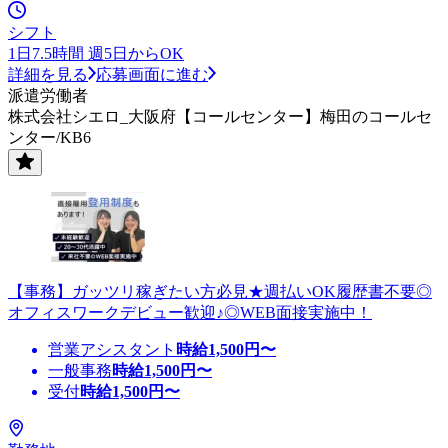
シフト
1日7.5時間 週5日からOK
詳細を見る
応募画面に進む
派遣労働者
株式会社シエロ_大阪府【コールセンター】梅田のコールセ
ンター/KB6
【事務】ガッツリ稼ぎたい方必見★週払いOK履歴書不要◎
オフィスワークデビュー歓迎♪◎WEB面接実施中！
営業アシスタント
時給
1,500
円〜
一般事務
時給
1,500
円〜
受付
時給
1,500
円〜