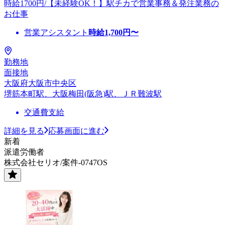
時給1700円/【未経験OK！】駅チカで営業事務＆発注業務の
お仕事
営業アシスタント
時給
1,700
円〜
勤務地
面接地
大阪府大阪市中央区
堺筋本町駅、大阪梅田(阪急)駅、ＪＲ難波駅
交通費支給
詳細を見る
応募画面に進む
新着
派遣労働者
株式会社セリオ/案件-0747OS