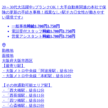
20～30代大活躍中♪ブランクOK！大手自動車関連の本社で保
険の更新の手続き事務！残業なし×駅チカ◎女性が働きやす
い環境です♪
一般事務
時給
1,700
円
1,750
円
電話受付スタッフ
時給
1,700
円
1,750
円
営業アシスタント
時給
1,700
円
1,750
円
勤務地
面接地
大阪府大阪市西区
【最寄り駅】
・大阪メトロ中央線「阿波座駅」徒歩3分
・大阪メトロ中央線「本町駅」徒歩10分
【その他通勤可能エリア駅】
・「西大橋駅」徒歩12分
・「西長堀駅」徒歩11分
・「四ツ橋駅」徒歩16分
・「心斎橋駅」徒歩23分