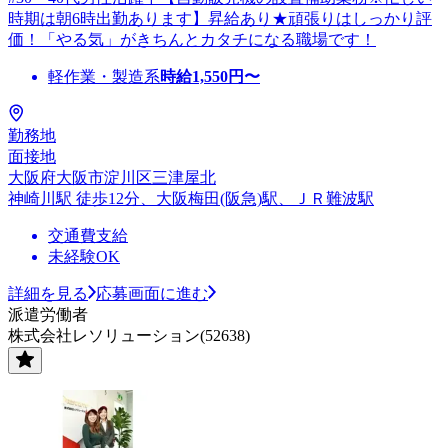
時期は朝6時出勤あります】昇給あり★頑張りはしっかり評
価！「やる気」がきちんとカタチになる職場です！
軽作業・製造系
時給
1,550
円〜
勤務地
面接地
大阪府大阪市淀川区三津屋北
神崎川駅 徒歩12分、大阪梅田(阪急)駅、ＪＲ難波駅
交通費支給
未経験OK
詳細を見る
応募画面に進む
派遣労働者
株式会社レソリューション(52638)