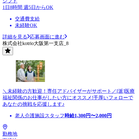
シフト
1日8時間 週5日からOK
交通費支給
未経験OK
詳細を見る
応募画面に進む
株式会社kotrio大阪第一支店_8
＼未経験の方歓迎！専任アドバイザーがサポート／[派]医療
福祉関係のお仕事がしたい方にオススメ!手厚いフォローで
あなたの挑戦を応援します♪
老人介護施設スタッフ
時給
1,300
円〜
2,000
円
勤務地