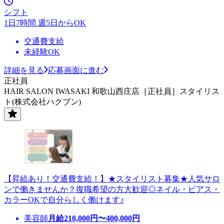
シフト
1日7時間 週5日からOK
交通費支給
未経験OK
詳細を見る
応募画面に進む
正社員
HAIR SALON IWASAKI 和歌山西庄店［正社員］スタイリス
ト(株式会社ハクブン)
【昇給あり！交通費支給！】★スタイリスト募集★人気サロ
ンで働きませんか？復職希望の方大歓迎◎ネイル・ピアス・
カラーOKで自分らしく働けます♪
美容師
月給
210,000
円〜
400,000
円