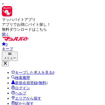
×
マッハバイトアプリ
アプリでお得にバイト探し！
無料ダウンロードはこちら
開く
0
キープ
メニュー
キープした求人を見る
0
検索履歴
新規会員登録(無料)
ログイン
ヘルプ
エリアから探す
駅から探す