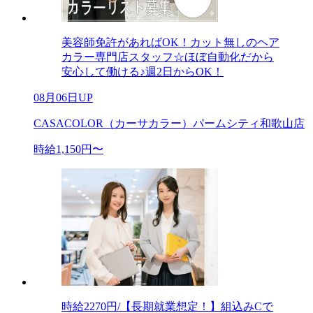
美容師免許があればOK！カット無しのヘア
カラー専門店スタッフ☆ほぼ自動化だから
安心して働ける♪週2日からOK！
08月06日UP
CASACOLOR（カーサカラー）パームシティ和歌山店
時給1,150円〜
時給2270円/【長期就業想定！】組込みCで