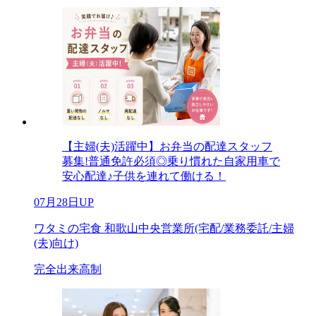
【主婦(夫)活躍中】お弁当の配達スタッフ
募集!普通免許必須◎乗り慣れた自家用車で
安心配達♪子供を連れて働ける！
07月28日UP
ワタミの宅食 和歌山中央営業所(宅配/業務委託/主婦
(夫)向け)
完全出来高制