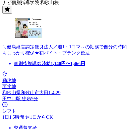
ナビ個別指導学院 和歌山校
＼健康経営認定優良法人／週1・1コマ～の勤務で自分の時間
もしっかり確保★初バイト・ブランク歓迎
個別指導講師
時給
1,140
円〜
1,466
円
勤務地
面接地
和歌山県和歌山市太田1-4-29
田中口駅 徒歩5分
シフト
1日1.5時間 週1日からOK
交通費支給