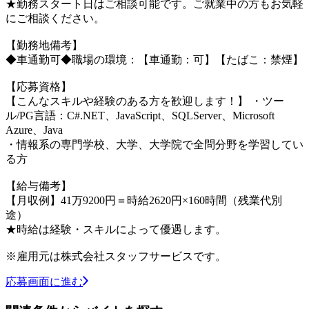
★勤務スタート日はご相談可能です。ご就業中の方もお気軽
にご相談ください。
【勤務地備考】
◆車通勤可◆職場の環境：【車通勤：可】【たばこ：禁煙】
【応募資格】
【こんなスキルや経験のある方を歓迎します！】 ・ツー
ル/PG言語：C#.NET、JavaScript、SQLServer、Microsoft
Azure、Java
・情報系の専門学校、大学、大学院で全問分野を学習してい
る方
【給与備考】
【月収例】41万9200円＝時給2620円×160時間（残業代別
途）
★時給は経験・スキルによって優遇します。
※雇用元は株式会社スタッフサービスです。
応募画面に進む