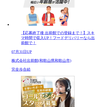
【応募終了後 出前館での登録まで！】スキ
マ時間で収入UP！フードデリバリーなら出
前館で！
07月31日UP
株式会社出前館(和歌山県和歌山市)
完全歩合給