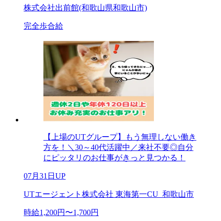
株式会社出前館(和歌山県和歌山市)
完全歩合給
【上場のUTグループ】もう無理しない働き
方を！＼30～40代活躍中／来社不要◎自分
にピッタリのお仕事がきっと見つかる！
07月31日UP
UTエージェント株式会社 東海第一CU_和歌山市
時給1,200円〜1,700円