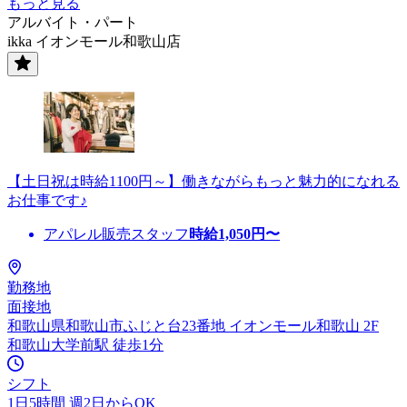
もっと見る
アルバイト・パート
ikka イオンモール和歌山店
【土日祝は時給1100円～】働きながらもっと魅力的になれる
お仕事です♪
アパレル販売スタッフ
時給
1,050
円〜
勤務地
面接地
和歌山県和歌山市ふじと台23番地 イオンモール和歌山 2F
和歌山大学前駅 徒歩1分
シフト
1日5時間 週2日からOK