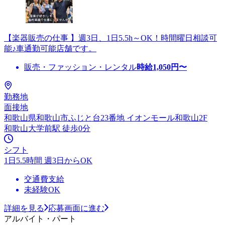
【楽器販売の仕事 】週3日、1日5.5h～OK！時間曜日相談可
能♪車通勤可能店舗です。
販売・ファッション・レンタル
時給
1,050
円〜
勤務地
面接地
和歌山県和歌山市ふじと台23番地 イオンモール和歌山2F
和歌山大学前駅 徒歩0分
シフト
1日5.5時間 週3日からOK
交通費支給
未経験OK
詳細を見る
応募画面に進む
アルバイト・パート