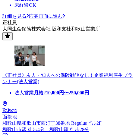
未経験OK
詳細を見る
応募画面に進む
正社員
大同生命保険株式会社 阪和支社和歌山営業所
《正社員》友人・知人への保険勧誘なし！企業福利厚生プラ
ンナー(法人営業)
法人営業
月給
210,000
円〜
250,000
円
勤務地
面接地
和歌山県和歌山市西汀丁38番地 Regulusビル2F
和歌山市駅 徒歩4分、和歌山駅 徒歩28分