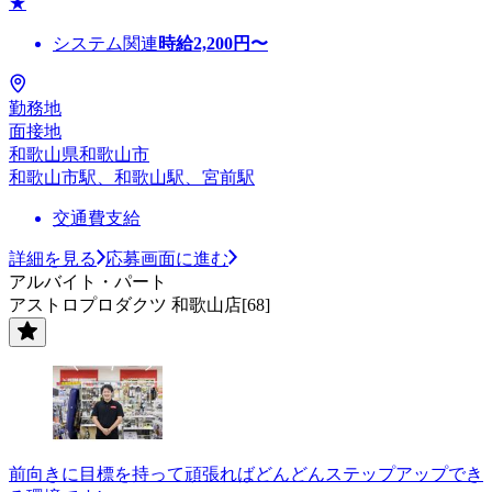
★
システム関連
時給
2,200
円〜
勤務地
面接地
和歌山県和歌山市
和歌山市駅、和歌山駅、宮前駅
交通費支給
詳細を見る
応募画面に進む
アルバイト・パート
アストロプロダクツ 和歌山店[68]
前向きに目標を持って頑張ればどんどんステップアップでき