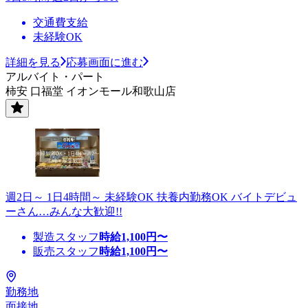
交通費支給
未経験OK
詳細を見る
応募画面に進む
アルバイト・パート
柿安 口福堂 イオンモール和歌山店
週2日～ 1日4時間～ 未経験OK 扶養内勤務OK バイトデビュ
ーさん…みんな大歓迎!!
製造スタッフ
時給
1,100
円〜
販売スタッフ
時給
1,100
円〜
勤務地
面接地