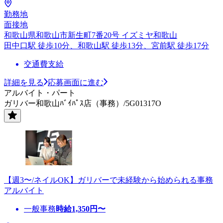
勤務地
面接地
和歌山県和歌山市新生町7番20号 イズミヤ和歌山
田中口駅 徒歩10分、和歌山駅 徒歩13分、宮前駅 徒歩17分
交通費支給
詳細を見る
応募画面に進む
アルバイト・パート
ガリバー和歌山ﾊﾞｲﾊﾟｽ店（事務）/5G01317O
【週3〜/ネイルOK】ガリバーで未経験から始められる事務
アルバイト
一般事務
時給
1,350
円〜