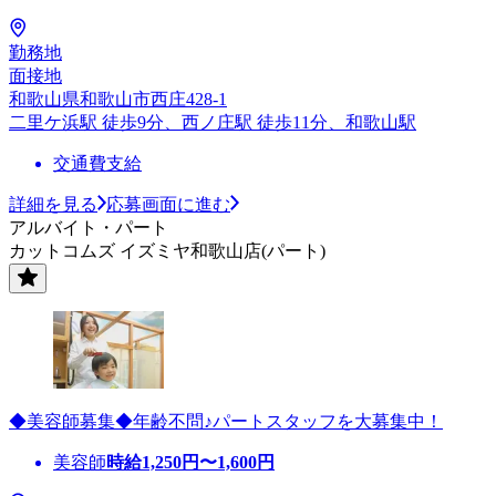
勤務地
面接地
和歌山県和歌山市西庄428-1
二里ケ浜駅 徒歩9分、西ノ庄駅 徒歩11分、和歌山駅
交通費支給
詳細を見る
応募画面に進む
アルバイト・パート
カットコムズ イズミヤ和歌山店(パート)
◆美容師募集◆年齢不問♪パートスタッフを大募集中！
美容師
時給
1,250
円〜
1,600
円