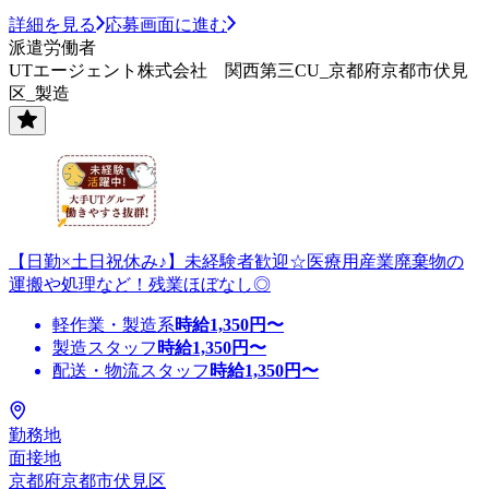
詳細を見る
応募画面に進む
派遣労働者
UTエージェント株式会社 関西第三CU_京都府京都市伏見
区_製造
【日勤×土日祝休み♪】未経験者歓迎☆医療用産業廃棄物の
運搬や処理など！残業ほぼなし◎
軽作業・製造系
時給
1,350
円〜
製造スタッフ
時給
1,350
円〜
配送・物流スタッフ
時給
1,350
円〜
勤務地
面接地
京都府京都市伏見区