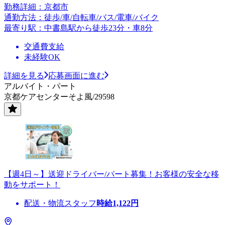
勤務詳細：京都市
通勤方法：徒歩/車/自転車/バス/電車/バイク
最寄り駅：中書島駅から徒歩23分・車8分
交通費支給
未経験OK
詳細を見る
応募画面に進む
アルバイト・パート
京都ケアセンターそよ風/29598
【週4日～】送迎ドライバー/パート募集！お客様の安全な移
動をサポート！
配送・物流スタッフ
時給
1,122
円