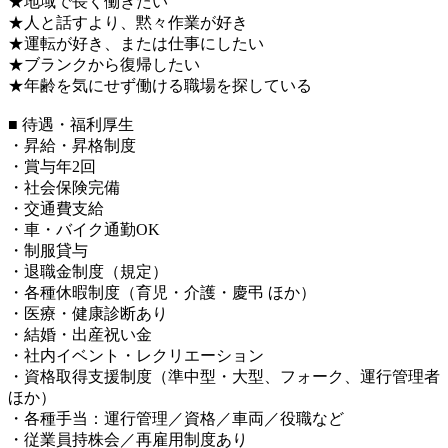
★地域で長く働きたい
★人と話すより、黙々作業が好き
★運転が好き、または仕事にしたい
★ブランクから復帰したい
★年齢を気にせず働ける職場を探している
■ 待遇・福利厚生
・昇給・昇格制度
・賞与年2回
・社会保険完備
・交通費支給
・車・バイク通勤OK
・制服貸与
・退職金制度（規定）
・各種休暇制度（育児・介護・慶弔 ほか）
・医療・健康診断あり
・結婚・出産祝い金
・社内イベント・レクリエーション
・資格取得支援制度（準中型・大型、フォーク、運行管理者
ほか）
・各種手当：運行管理／資格／車両／役職など
・従業員持株会／再雇用制度あり