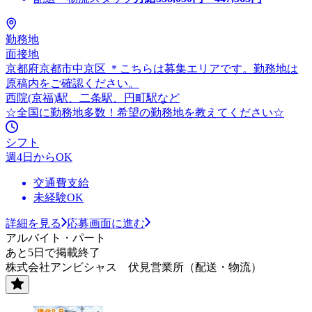
勤務地
面接地
京都府京都市中京区 ＊こちらは募集エリアです。勤務地は
原稿内をご確認ください。
西院(京福)駅、二条駅、円町駅など
☆全国に勤務地多数！希望の勤務地を教えてください☆
シフト
週4日からOK
交通費支給
未経験OK
詳細を見る
応募画面に進む
アルバイト・パート
あと5日で掲載終了
株式会社アンビシャス 伏見営業所（配送・物流）