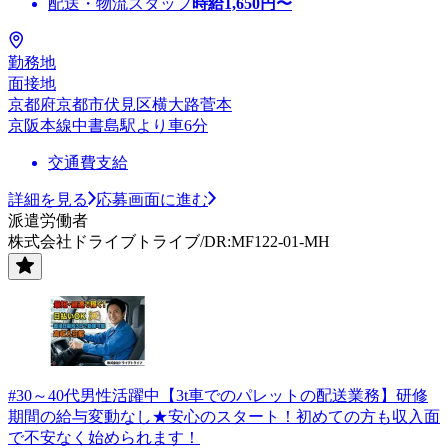
配送・物流スタッフ
時給
1,650
円〜
勤務地
面接地
京都府京都市伏見区横大路菅本
京阪本線中書島駅より車6分
交通費支給
詳細を見る
応募画面に進む
派遣労働者
株式会社ドライブトライブ/DR:MF122-01-MH
#30～40代男性活躍中【3t車でのパレットの配送業務】研修
期間の給与変動なし★安心のスタート！初めての方も収入面
で不安なく始められます！