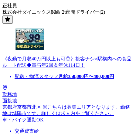
正社員
株式会社ダイエックス関西 2t夜間ドライバー(2)
《夜勤で月収40万円以上も可◎》接客ナシ×駅構内への食品
ルート配送◆賞与年2回＆年休114日！
配送・物流スタッフ
月給
350,000
円〜
400,000
円
勤務地
面接地
京都府京都市北区 ※こちらは募集エリアとなります。勤務
地は城陽市です。詳しくは求人内をご覧ください。
車・バイク通勤OK
交通費支給