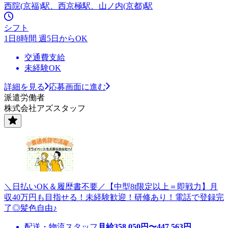
西院(京福)駅、西京極駅、山ノ内(京都)駅
シフト
1日8時間 週5日からOK
交通費支給
未経験OK
詳細を見る
応募画面に進む
派遣労働者
株式会社アズスタッフ
＼日払いOK＆履歴書不要／【中型8t限定以上＝即戦力】月
収40万円も目指せる！未経験歓迎！研修あり！電話で登録完
了◎髪色自由♪
配送・物流スタッフ
月給
358,050
円〜
447,563
円