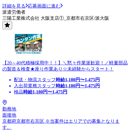
詳細を見る
応募画面に進む
派遣労働者
三陽工業株式会社 大阪支店①_京都市右京区/派大阪
【20～40代積極採用中！！】＼黙々作業派歓迎！／軽量部品
の製造＆検査★座り作業あり☆未経験からスタート！
配送・物流スタッフ
時給
1,180
円〜
1,475
円
入出荷業務スタッフ
時給
1,180
円〜
1,475
円
検品
時給
1,180
円〜
1,475
円
勤務地
面接地
京都府京都市右京区 ※当案件はエリアでの募集となりま
す。