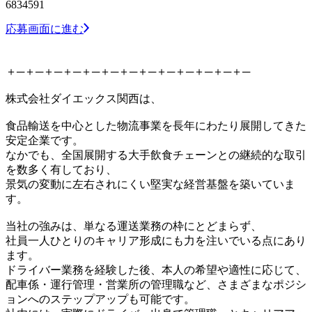
6834591
応募画面に進む
＋─＋─＋─＋─＋─＋─＋─＋─＋─＋─＋─＋─＋─
株式会社ダイエックス関西は、
食品輸送を中心とした物流事業を長年にわたり展開してきた
安定企業です。
なかでも、全国展開する大手飲食チェーンとの継続的な取引
を数多く有しており、
景気の変動に左右されにくい堅実な経営基盤を築いていま
す。
当社の強みは、単なる運送業務の枠にとどまらず、
社員一人ひとりのキャリア形成にも力を注いでいる点にあり
ます。
ドライバー業務を経験した後、本人の希望や適性に応じて、
配車係・運行管理・営業所の管理職など、さまざまなポジシ
ョンへのステップアップも可能です。