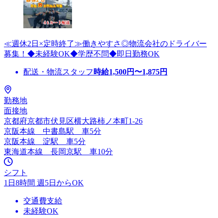
≪週休2日×定時終了≫働きやすさ◎物流会社のドライバー
募集！◆未経験OK◆学歴不問◆即日勤務OK
配送・物流スタッフ
時給
1,500
円〜
1,875
円
勤務地
面接地
京都府京都市伏見区横大路柿ノ本町1‐26
京阪本線 中書島駅 車5分
京阪本線 淀駅 車5分
東海道本線 長岡京駅 車10分
シフト
1日8時間 週5日からOK
交通費支給
未経験OK