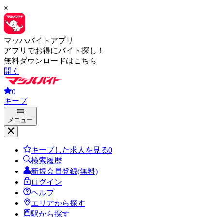
×
マッハバイトアプリ
アプリでお得にバイト探し！
無料ダウンロードはこちら
開く
0
キープ
メニュー
キープした求人を見る
0
検索履歴
新規会員登録(無料)
ログイン
ヘルプ
エリアから探す
駅から探す