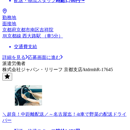
配送・物流スタッフ
時給
1,700
円〜
勤務地
面接地
京都府京都市南区吉祥院
JR京都線 西大路駅 （車5分）
交通費支給
詳細を見る
応募画面に進む
派遣労働者
株式会社ジャパン・リリーフ 京都支店/ktdrmhR-17645
＼超良！中距離配送／～名古屋迄！4t車で野菜の配送ドライ
バー