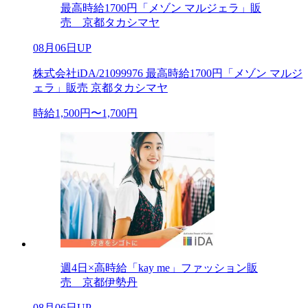
最高時給1700円「メゾン マルジェラ」販
売 京都タカシマヤ
08月06日UP
株式会社iDA/21099976 最高時給1700円「メゾン マルジ
ェラ」販売 京都タカシマヤ
時給1,500円〜1,700円
週4日×高時給「kay me」ファッション販
売 京都伊勢丹
08月06日UP