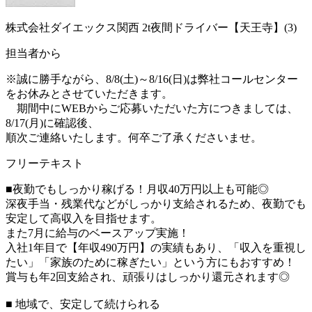
株式会社ダイエックス関西 2t夜間ドライバー【天王寺】(3)
担当者から
※誠に勝手ながら、8/8(土)～8/16(日)は弊社コールセンター
をお休みとさせていただきます。
期間中にWEBからご応募いただいた方につきましては、
8/17(月)に確認後、
順次ご連絡いたします。何卒ご了承くださいませ。
フリーテキスト
■夜勤でもしっかり稼げる！月収40万円以上も可能◎
深夜手当・残業代などがしっかり支給されるため、夜勤でも
安定して高収入を目指せます。
また7月に給与のベースアップ実施！
入社1年目で【年収490万円】の実績もあり、「収入を重視し
たい」「家族のために稼ぎたい」という方にもおすすめ！
賞与も年2回支給され、頑張りはしっかり還元されます◎
■ 地域で、安定して続けられる