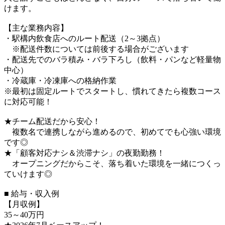
けます。
【主な業務内容】
・駅構内飲食店へのルート配送（2～3拠点）
※配送件数については前後する場合がございます
・配送先でのバラ積み・バラ下ろし（飲料・パンなど軽量物
中心）
・冷蔵庫・冷凍庫への格納作業
※最初は固定ルートでスタートし、慣れてきたら複数コース
に対応可能！
★チーム配送だから安心！
複数名で連携しながら進めるので、初めてでも心強い環境
です◎
★「顧客対応ナシ＆渋滞ナシ」の夜勤勤務！
オープニングだからこそ、落ち着いた環境を一緒につくっ
ていけます◎
■ 給与・収入例
【月収例】
35～40万円