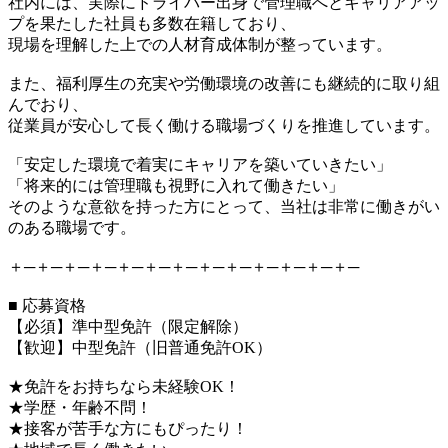
社内には、実際にドライバー出身で管理職へとキャリアアッ
プを果たした社員も多数在籍しており、
現場を理解した上での人材育成体制が整っています。
また、福利厚生の充実や労働環境の改善にも継続的に取り組
んでおり、
従業員が安心して長く働ける職場づくりを推進しています。
「安定した環境で着実にキャリアを築いていきたい」
「将来的には管理職も視野に入れて働きたい」
そのような意欲を持った方にとって、当社は非常に働きがい
のある職場です。
＋─＋─＋─＋─＋─＋─＋─＋─＋─＋─＋─＋─＋─
■ 応募資格
【必須】準中型免許（限定解除）
【歓迎】中型免許（旧普通免許OK）
★免許をお持ちなら未経験OK！
★学歴・年齢不問！
★接客が苦手な方にもぴったり！