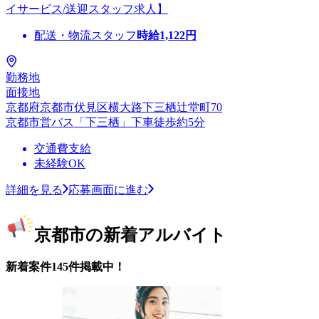
イサービス/送迎スタッフ求人】
配送・物流スタッフ
時給
1,122
円
勤務地
面接地
京都府京都市伏見区横大路下三栖辻堂町70
京都市営バス「下三栖」下車徒歩約5分
交通費支給
未経験OK
詳細を見る
応募画面に進む
京都市の新着アルバイト
新着案件145件掲載中！