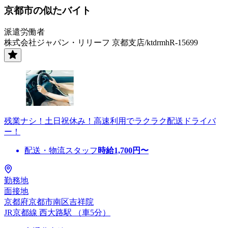
京都市の似たバイト
派遣労働者
株式会社ジャパン・リリーフ 京都支店/ktdrmhR-15699
残業ナシ！土日祝休み！高速利用でラクラク配送ドライバ
ー！
配送・物流スタッフ
時給
1,700
円〜
勤務地
面接地
京都府京都市南区吉祥院
JR京都線 西大路駅 （車5分）