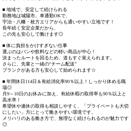
■ 地域で、安定して続けられる
勤務地は城陽市。車通勤OKで、
宇治・八幡・枚方エリアからも通いやすい立地です！
長年続く安定企業だから、
この先も安心して働けます◎
■ 体に負担をかけすぎない仕事
運ぶのはパンや飲料などの軽い商品が中心！
決まったルートを回るため、道もすぐ覚えられます。
さらに、先輩と一緒の“チーム配送”
ブランクがある方も安心して始められます☆
■ 年間休日114日＆有給消化率90％以上！しっかり休める職
場◎
月9～10日のお休みに加え、有給休暇の取得率も90％以上と
高水準！
希望休や連休の取得も相談しやすく、「プライベートも大切
にしたい」方にとって働きやすい環境です。
メリハリのある働き方で、無理なく続けられるのが魅力です
◎