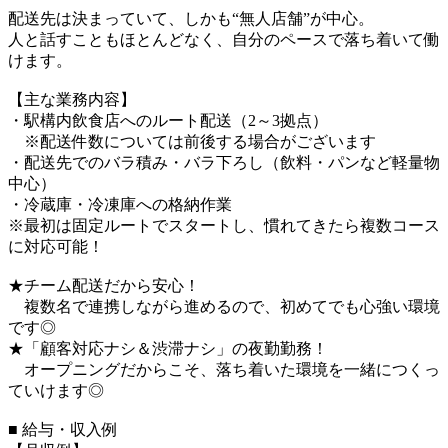
配送先は決まっていて、しかも“無人店舗”が中心。
人と話すこともほとんどなく、自分のペースで落ち着いて働
けます。
【主な業務内容】
・駅構内飲食店へのルート配送（2～3拠点）
※配送件数については前後する場合がございます
・配送先でのバラ積み・バラ下ろし（飲料・パンなど軽量物
中心）
・冷蔵庫・冷凍庫への格納作業
※最初は固定ルートでスタートし、慣れてきたら複数コース
に対応可能！
★チーム配送だから安心！
複数名で連携しながら進めるので、初めてでも心強い環境
です◎
★「顧客対応ナシ＆渋滞ナシ」の夜勤勤務！
オープニングだからこそ、落ち着いた環境を一緒につくっ
ていけます◎
■ 給与・収入例