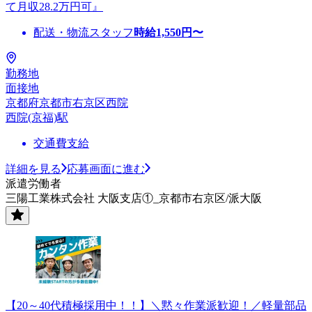
て月収28.2万円可』
配送・物流スタッフ
時給
1,550
円〜
勤務地
面接地
京都府京都市右京区西院
西院(京福)駅
交通費支給
詳細を見る
応募画面に進む
派遣労働者
三陽工業株式会社 大阪支店①_京都市右京区/派大阪
【20～40代積極採用中！！】＼黙々作業派歓迎！／軽量部品