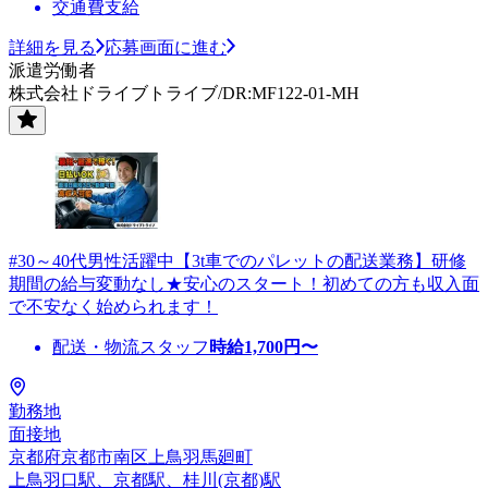
交通費支給
詳細を見る
応募画面に進む
派遣労働者
株式会社ドライブトライブ/DR:MF122-01-MH
#30～40代男性活躍中【3t車でのパレットの配送業務】研修
期間の給与変動なし★安心のスタート！初めての方も収入面
で不安なく始められます！
配送・物流スタッフ
時給
1,700
円〜
勤務地
面接地
京都府京都市南区上鳥羽馬廻町
上鳥羽口駅、京都駅、桂川(京都)駅