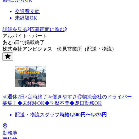
交通費支給
未経験OK
詳細を見る
応募画面に進む
アルバイト・パート
あと6日で掲載終了
株式会社アンビシャス 伏見営業所（配送・物流）
≪週休2日×定時終了≫働きやすさ◎物流会社のドライバー
募集！◆未経験OK◆学歴不問◆即日勤務OK
配送・物流スタッフ
時給
1,500
円〜
1,875
円
勤務地