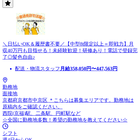
＼日払いOK＆履歴書不要／【中型8t限定以上＝即戦力】月
収40万円も目指せる！未経験歓迎！研修あり！電話で登録完
了◎髪色自由♪
配送・物流スタッフ
月給
358,050
円〜
447,563
円
勤務地
面接地
京都府京都市中京区 ＊こちらは募集エリアです。勤務地は
原稿内をご確認ください。
西院(京福)駅、二条駅、円町駅など
☆全国に勤務地多数！希望の勤務地を教えてください☆
シフト
週4日からOK