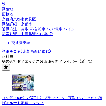
勤務地
面接地
京都府京都市伏見区
勤務詳細：京都市
通勤方法：徒歩/車/自転車/バス/電車/バイク
最寄り駅：中書島駅から車8分
交通費支給
詳細を見る
応募画面に進む
正社員
株式会社ダイエックス関西 2t夜間ドライバー【B】(1)
《50代・60代も活躍中》ブランクOK！夜勤でもしっかり稼
げるルート配送スタッフ