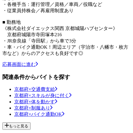
・各種手当：運行管理／資格／車両／役職など
・従業員持株会／再雇用制度あり
■ 勤務地
《株式会社ダイエックス関西 京都城陽ハブセンター》
京都府城陽市寺田塚本216
・JR奈良線「寺田駅」から車で3分
・車・バイク通勤OK！周辺エリア（宇治市・八幡市・枚方
市など）からのアクセスも良好です◎
応募画面に進む
関連条件からバイトを探す
京都府×交通費支給
京都府×スキルが身に付く
京都府×体を動かす
京都府×制服あり
京都府×バイク通勤OK
もっと見る