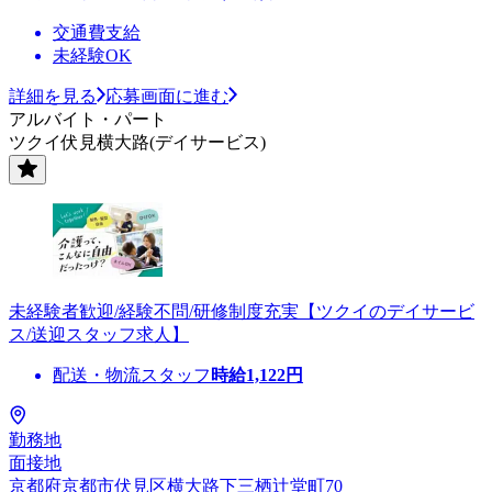
交通費支給
未経験OK
詳細を見る
応募画面に進む
アルバイト・パート
ツクイ伏見横大路(デイサービス)
未経験者歓迎/経験不問/研修制度充実【ツクイのデイサービ
ス/送迎スタッフ求人】
配送・物流スタッフ
時給
1,122
円
勤務地
面接地
京都府京都市伏見区横大路下三栖辻堂町70