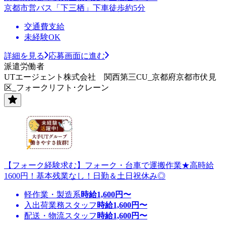
京都市営バス「下三栖」下車徒歩約5分
交通費支給
未経験OK
詳細を見る
応募画面に進む
派遣労働者
UTエージェント株式会社 関西第三CU_京都府京都市伏見
区_フォークリフト･クレーン
【フォーク経験求む】フォーク・台車で運搬作業★高時給
1600円！基本残業なし！日勤＆土日祝休み◎
軽作業・製造系
時給
1,600
円〜
入出荷業務スタッフ
時給
1,600
円〜
配送・物流スタッフ
時給
1,600
円〜