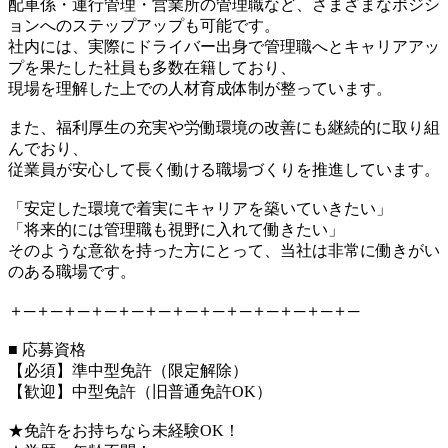
配車係・運行管理・営業所の管理職など、さまざまなポジシ
ョンへのステップアップも可能です。
社内には、実際にドライバー出身で管理職へとキャリアアッ
プを果たした社員も多数在籍しており、
現場を理解した上での人材育成体制が整っています。
また、福利厚生の充実や労働環境の改善にも継続的に取り組
んでおり、
従業員が安心して長く働ける職場づくりを推進しています。
「安定した環境で着実にキャリアを築いていきたい」
「将来的には管理職も視野に入れて働きたい」
そのような意欲を持った方にとって、当社は非常に働きがい
のある職場です。
＋─＋─＋─＋─＋─＋─＋─＋─＋─＋─＋─＋─＋─
■ 応募資格
【必須】準中型免許（限定解除）
【歓迎】中型免許（旧普通免許OK）
★免許をお持ちなら未経験OK！