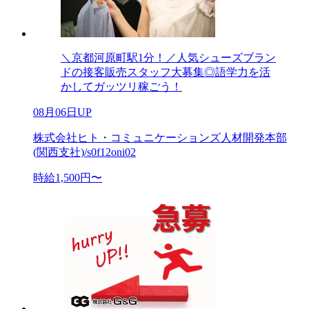
＼京都河原町駅1分！／人気シューズブラン
ドの接客販売スタッフ大募集◎語学力を活
かしてガッツリ稼ごう！
08月06日UP
株式会社ヒト・コミュニケーションズ人材開発本部
(関西支社)/s0f12oni02
時給1,500円〜