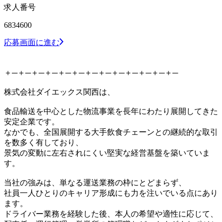
求人番号
6834600
応募画面に進む
＋─＋─＋─＋─＋─＋─＋─＋─＋─＋─＋─＋─＋─
株式会社ダイエックス関西は、
食品輸送を中心とした物流事業を長年にわたり展開してきた
安定企業です。
なかでも、全国展開する大手飲食チェーンとの継続的な取引
を数多く有しており、
景気の変動に左右されにくい堅実な経営基盤を築いていま
す。
当社の強みは、単なる運送業務の枠にとどまらず、
社員一人ひとりのキャリア形成にも力を注いでいる点にあり
ます。
ドライバー業務を経験した後、本人の希望や適性に応じて、