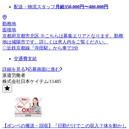
配送・物流スタッフ
月給
350,000
円〜
400,000
円
勤務地
面接地
京都府京都市北区 ※こちらは募集エリアとなります。勤務
地は城陽市です。詳しくは求人内をご覧ください。
◇近鉄京都線『寺田駅』から車で3分
交通費支給
詳細を見る
応募画面に進む
派遣労働者
株式会社日本ケイテム/11485
【ボンベの搬送・回収】『日勤だけでこの収入？体を動かし