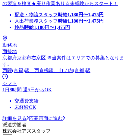
の製造＆検査★座り作業あり☆未経験からスタート！
配送・物流スタッフ
時給
1,180
円〜
1,475
円
入出荷業務スタッフ
時給
1,180
円〜
1,475
円
検品
時給
1,180
円〜
1,475
円
勤務地
面接地
京都府京都市右京区 ※当案件はエリアでの募集となりま
す。
西院(京福)駅、西京極駅、山ノ内(京都)駅
シフト
1日8時間 週5日からOK
交通費支給
未経験OK
詳細を見る
応募画面に進む
派遣労働者
株式会社アズスタッフ