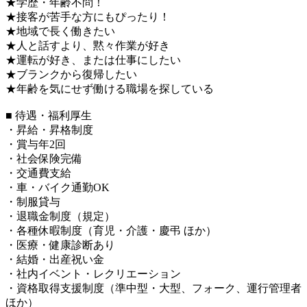
★学歴・年齢不問！
★接客が苦手な方にもぴったり！
★地域で長く働きたい
★人と話すより、黙々作業が好き
★運転が好き、または仕事にしたい
★ブランクから復帰したい
★年齢を気にせず働ける職場を探している
■ 待遇・福利厚生
・昇給・昇格制度
・賞与年2回
・社会保険完備
・交通費支給
・車・バイク通勤OK
・制服貸与
・退職金制度（規定）
・各種休暇制度（育児・介護・慶弔 ほか）
・医療・健康診断あり
・結婚・出産祝い金
・社内イベント・レクリエーション
・資格取得支援制度（準中型・大型、フォーク、運行管理者
ほか）