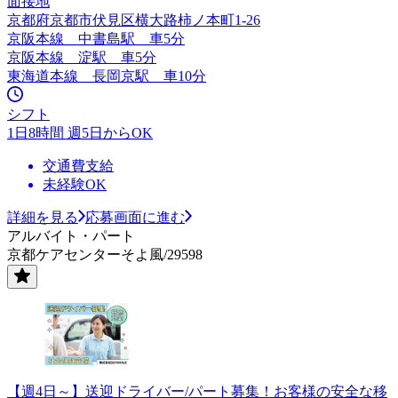
面接地
京都府京都市伏見区横大路柿ノ本町1‐26
京阪本線 中書島駅 車5分
京阪本線 淀駅 車5分
東海道本線 長岡京駅 車10分
シフト
1日8時間 週5日からOK
交通費支給
未経験OK
詳細を見る
応募画面に進む
アルバイト・パート
京都ケアセンターそよ風/29598
【週4日～】送迎ドライバー/パート募集！お客様の安全な移