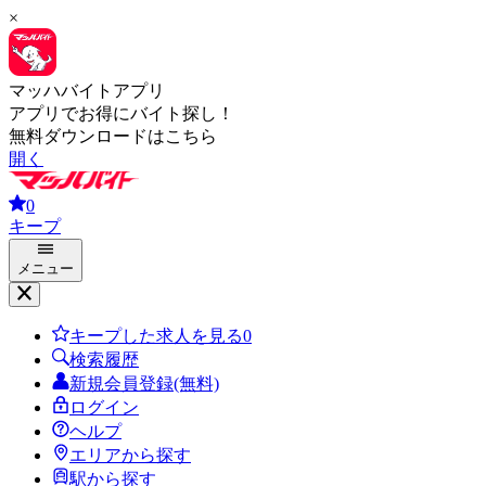
×
マッハバイトアプリ
アプリでお得にバイト探し！
無料ダウンロードはこちら
開く
0
キープ
メニュー
キープした求人を見る
0
検索履歴
新規会員登録(無料)
ログイン
ヘルプ
エリアから探す
駅から探す