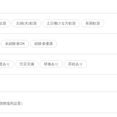
歓迎
主婦(夫)歓迎
土日働ける方歓迎
長期歓迎
未経験者OK
経験者優遇
度あり
労災完備
研修あり
昇給あり
喫煙場所設置）