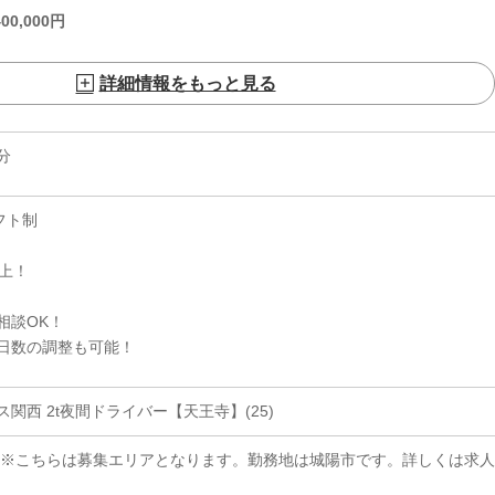
400,000
円
詳細情報をもっと見る
分
フト制
上！
相談OK！
日数の調整も可能！
関西 2t夜間ドライバー【天王寺】(25)
 ※こちらは募集エリアとなります。勤務地は城陽市です。詳しくは求人