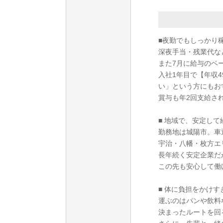
■夜勤でもしっかり
深夜手当・残業代な
また7月に給与のベ
入社1年目で【年収
い」という方にもお
賞与も年2回支給さ
■ 地域で、安定して
勤務地は城陽市。車
宇治・八幡・枚方エ
長年続く安定企業だ
この先も安心して働
■ 体に負担をかけす
運ぶのはパンや飲料
決まったルートを回