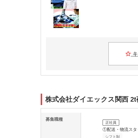
キ
株式会社ダイエックス関西 2t
募集職種
正社員
①配送・物流スタ
シフト制