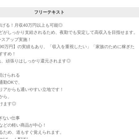
フリーテキスト
稼げる！月収40万円以上も可能◎
どがしっかり支給されるため、夜勤でも安定して高収入を目指せます。
ースアップ実施！
490万円】の実績もあり、「収入を重視したい」「家族のために稼ぎた
すすめ！
れ、頑張りはしっかり還元されます◎
続けられる
通勤OKで、
リアからも通いやすい立地です！
から、
けます◎
ぎない仕事
などの軽い商品が中心！
るため、道もすぐ覚えられます。