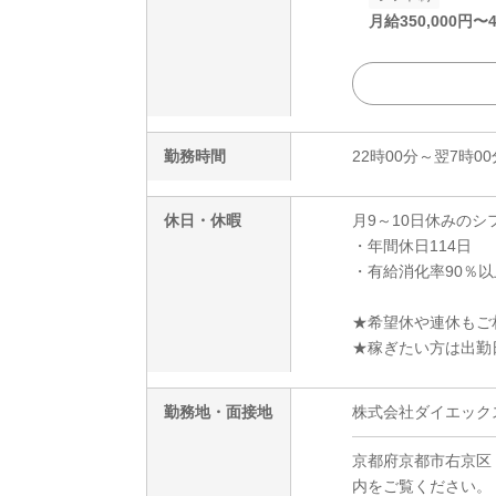
月給
350,000
円〜
勤務時間
22時00分～翌7時00
休日・休暇
月9～10日休みのシ
・年間休日114日
・有給消化率90％以
★希望休や連休もご
★稼ぎたい方は出勤
勤務地・面接地
株式会社ダイエックス
京都府京都市右京区
内をご覧ください。