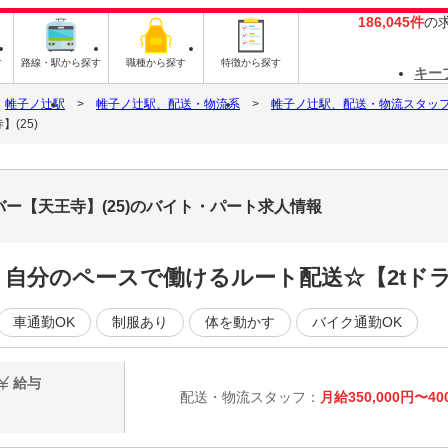
186,045件
の
す
路線・駅から探す
職種から探す
特徴から探す
キー
帷子ノ辻駅
帷子ノ辻駅、配送・物流系
帷子ノ辻駅、配送・物流スタッ
(25)
バー【天王寺】(25)のバイト・パート求人情報
！自分のペースで働けるルート配送☆【2tド
車通勤OK
制服あり
体を動かす
バイク通勤OK
給与
配送・物流スタッフ：
月給350,000円〜40