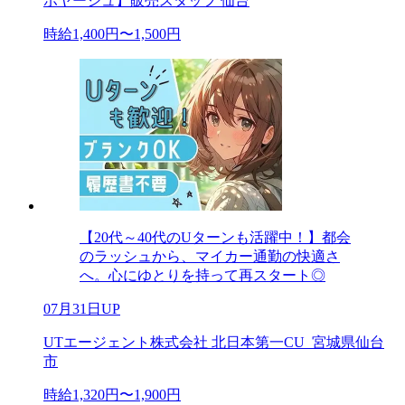
ボヤージュ】販売スタッフ 仙台
時給1,400円〜1,500円
【20代～40代のUターンも活躍中！】都会
のラッシュから、マイカー通勤の快適さ
へ。心にゆとりを持って再スタート◎
07月31日UP
UTエージェント株式会社 北日本第一CU_宮城県仙台
市
時給1,320円〜1,900円