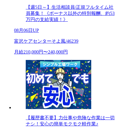
【週5日～】生活相談員/正規フルタイム社
員募集！《ボーナス以外の特別報酬、約53
万円の支給実績！》
08月06日UP
富沢ケアセンターそよ風/46239
月給210,000円〜240,000円
【履歴書不要】力仕事や危険な作業は一切
ナシ！安心の簡単モクモク軽作業♪