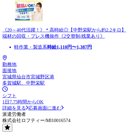
《20～40代活躍！》＊高時給◎【中野栄駅から約2.2キロ】
端材の回収・プレス機操作《2交替制/残業あり》
軽作業・製造系
時給
1,110
円〜
1,387
円
勤務地
面接地
宮城県仙台市宮城野区港
多賀城駅、中野栄駅
シフト
1日7.75時間からOK
詳細を見る
応募画面に進む
派遣労働者
株式会社ロフティー/MI10016574