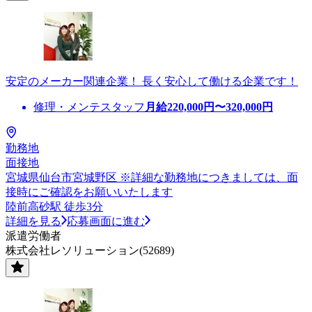
安定のメーカー関連企業！ 長く安心して働ける企業です！
修理・メンテスタッフ
月給
220,000
円〜
320,000
円
勤務地
面接地
宮城県仙台市宮城野区 ※詳細な勤務地につきましては、面
接時にご確認をお願いいたします
陸前高砂駅 徒歩3分
詳細を見る
応募画面に進む
派遣労働者
株式会社レソリューション(52689)