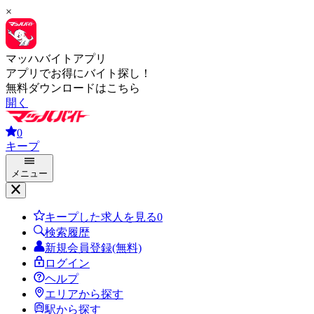
×
マッハバイトアプリ
アプリでお得にバイト探し！
無料ダウンロードはこちら
開く
0
キープ
メニュー
キープした求人を見る
0
検索履歴
新規会員登録(無料)
ログイン
ヘルプ
エリアから探す
駅から探す