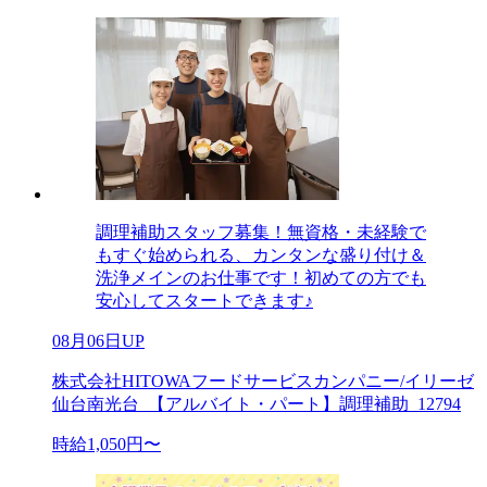
調理補助スタッフ募集！無資格・未経験で
もすぐ始められる、カンタンな盛り付け＆
洗浄メインのお仕事です！初めての方でも
安心してスタートできます♪
08月06日UP
株式会社HITOWAフードサービスカンパニー/イリーゼ
仙台南光台_【アルバイト・パート】調理補助_12794
時給1,050円〜