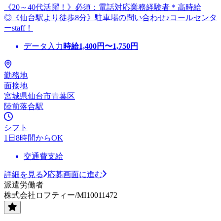
《20～40代活躍！》必須：電話対応業務経験者＊高時給
◎《仙台駅より徒歩8分》駐車場の問い合わせ♪コールセンタ
ーstaff！
データ入力
時給
1,400
円〜
1,750
円
勤務地
面接地
宮城県仙台市青葉区
陸前落合駅
シフト
1日8時間からOK
交通費支給
詳細を見る
応募画面に進む
派遣労働者
株式会社ロフティー/MI10011472