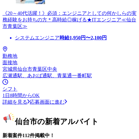
《20～40代活躍！》必須：エンジニアとしての何かしらの実
務経験をお持ちの方＊高時給◎稼げる★ITエンジニア≪仙台
市青葉区≫
システムエンジニア
時給
1,950
円〜
2,100
円
勤務地
面接地
宮城県仙台市青葉区中央
広瀬通駅、あおば通駅、青葉通一番町駅
シフト
1日8時間からOK
詳細を見る
応募画面に進む
仙台市の新着アルバイト
新着案件112件掲載中！