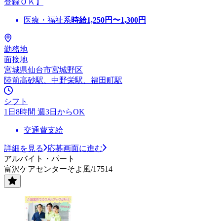
登録ＯＫ】
医療・福祉系
時給
1,250
円〜
1,300
円
勤務地
面接地
宮城県仙台市宮城野区
陸前高砂駅、中野栄駅、福田町駅
シフト
1日8時間 週3日からOK
交通費支給
詳細を見る
応募画面に進む
アルバイト・パート
富沢ケアセンターそよ風/17514