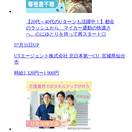
【20代～40代のUターンも活躍中！】都会
のラッシュから、マイカー通勤の快適さ
へ。心にゆとりを持って再スタート◎
07月31日UP
UTエージェント株式会社 北日本第一CU_宮城県仙台
市
時給1,320円〜1,900円