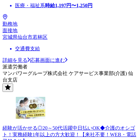
医療・福祉系
時給
1,197
円〜
1,250
円
勤務地
面接地
宮城県仙台市若林区
交通費支給
詳細を見る
応募画面に進む
派遣労働者
マンパワーグループ株式会社 ケアサービス事業部(介護) 仙
台支店
経験が活かせる◎20～50代活躍中日払いOK◆介護のオシゴ
ト！実務経験1年以上の方大歓迎！【来社不要！WEB・電話