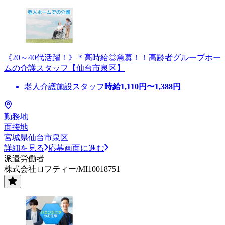
《20～40代活躍！》＊高時給◎急募！！高齢者グループホー
ムの介護スタッフ【仙台市泉区】
老人介護施設スタッフ
時給
1,110
円〜
1,388
円
勤務地
面接地
宮城県仙台市泉区
詳細を見る
応募画面に進む
派遣労働者
株式会社ロフティー/MI10018751