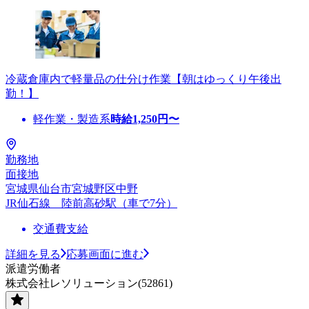
冷蔵倉庫内で軽量品の仕分け作業【朝はゆっくり午後出
勤！】
軽作業・製造系
時給
1,250
円〜
勤務地
面接地
宮城県仙台市宮城野区中野
JR仙石線 陸前高砂駅（車で7分）
交通費支給
詳細を見る
応募画面に進む
派遣労働者
株式会社レソリューション(52861)