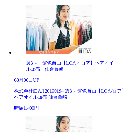
週3～｜髪色自由【LOA／ロア】ヘアオイ
ル販売 仙台藤崎
08月06日UP
株式会社iDA/120100194 週3～|髪色自由【LOA/ロア】
ヘアオイル販売 仙台藤崎
時給1,400円