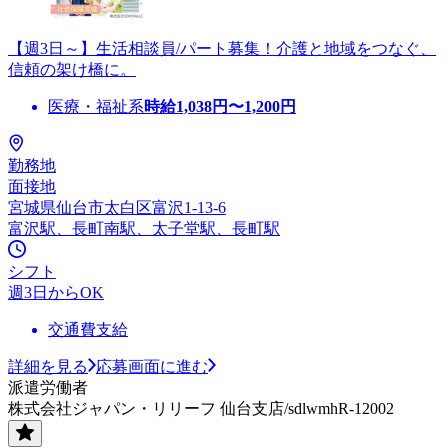
【週3日～】生活相談員/パート募集！介護と地域をつなぐ、
信頼の架け橋に。
医療・福祉系
時給
1,038
円〜
1,200
円
勤務地
面接地
宮城県仙台市太白区富沢1-13-6
富沢駅、長町南駅、太子堂駅、長町駅
シフト
週3日からOK
交通費支給
詳細を見る
応募画面に進む
派遣労働者
株式会社ジャパン・リリーフ 仙台支店/sdlwmhR-12002