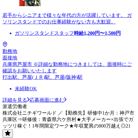
若手からシニアまで様々な年代の方が活躍しています。 ガ
ソリンスタンドでのお仕事経験がない方も大歓迎。
ガソリンスタンドスタッフ
時給
1,200
円〜
1,500
円
勤務地
面接地
兵庫県芦屋市 ※詳細な勤務地につきましては、面接時にご
確認をお願いいたします
打出駅、芦屋(ＪＲ)駅、芦屋(阪神)駅
未経験OK
詳細を見る
応募画面に進む
派遣労働者
株式会社ニチギワールド ／【勤務先】研修中1か月：神戸市
兵庫区⇒研修後：青森県六ケ所村★大手メーカー×出張でガ
ッツリ稼ぐ！1年間限定ワーク★年収驚異の800万越え◎21