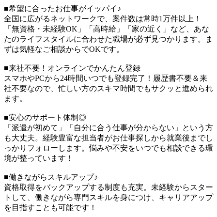
■希望に合ったお仕事がイッパイ♪
全国に広がるネットワークで、案件数は常時1万件以上！
「無資格・未経験OK」「高時給」「家の近く」など、あな
たのライフスタイルに合わせた職場が必ず見つかります。ま
ずは気軽なご相談からでOKです。
■来社不要！オンラインでかんたん登録
スマホやPCから24時間いつでも登録完了！履歴書不要＆来
社不要なので、忙しい方のスキマ時間でもサクッと進められ
ます。
■安心のサポート体制◎
「派遣が初めて」「自分に合う仕事が分からない」という方
も大丈夫。経験豊富な担当者がお仕事探しから就業後までし
っかりフォローします。悩みや不安をいつでも相談できる環
境が整っています！
■働きながらスキルアップ♪
資格取得をバックアップする制度も充実。未経験からスター
トして、働きながら専門スキルを身につけ、キャリアアップ
を目指すことも可能です！