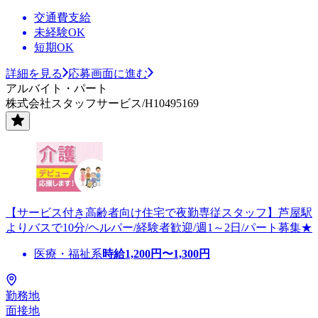
交通費支給
未経験OK
短期OK
詳細を見る
応募画面に進む
アルバイト・パート
株式会社スタッフサービス/H10495169
【サービス付き高齢者向け住宅で夜勤専従スタッフ】芦屋駅
よりバスで10分/ヘルパー/経験者歓迎/週1～2日/パート募集★
医療・福祉系
時給
1,200
円〜
1,300
円
勤務地
面接地