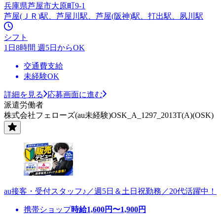
兵庫県芦屋市大原町9-1
芦屋(ＪＲ)駅、芦屋川駅、芦屋(阪神)駅、打出駅、夙川駅
シフト
1日8時間 週5日からOK
交通費支給
未経験OK
詳細を見る
応募画面に進む
派遣労働者
株式会社フェローズ(au未経験)OSK_A_1297_2013T(A)(OSK)
au接客・受付スタッフ♪／週5日＆土日祝勤務／20代活躍中！
携帯ショップ
時給
1,600
円〜
1,900
円