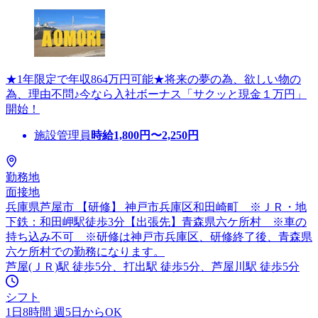
★1年限定で年収864万円可能★将来の夢の為、欲しい物の
為、理由不問♪今なら入社ボーナス「サクッと現金１万円」
開始！
施設管理員
時給
1,800
円〜
2,250
円
勤務地
面接地
兵庫県芦屋市 【研修】 神戸市兵庫区和田崎町 ※ＪＲ・地
下鉄：和田岬駅徒歩3分【出張先】青森県六ケ所村 ※車の
持ち込み不可 ※研修は神戸市兵庫区、研修終了後、青森県
六ケ所村での勤務になります。
芦屋(ＪＲ)駅 徒歩5分、打出駅 徒歩5分、芦屋川駅 徒歩5分
シフト
1日8時間 週5日からOK