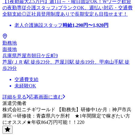
【1夜勤最大2.5万円】週1日～・曜日固定OK！Wワーク歓迎
の夜勤専従介護スタッフ♪ブランクOK、週払い対応・交通費
全額支給◎正社員登用制度ありで長期安定も目指せます！
老人介護施設スタッフ
時給
1,290
円〜
1,920
円
勤務地
面接地
兵庫県芦屋市朝日ケ丘町9
芦屋(ＪＲ)駅 徒歩23分、芦屋川駅 徒歩19分、甲南山手駅 徒
歩29分
交通費支給
未経験OK
詳細を見る
応募画面に進む
派遣労働者
株式会社ニチギワールド 【勤務先】研修中1か月：神戸市兵
庫区⇒研修後：青森県六ケ所村 ★1年間限定で稼ぎたい方
にオススメ★年収864万円可能！！220