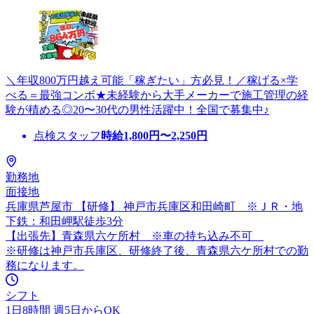
＼年収800万円越え可能「稼ぎたい」方必見！／稼げる×学
べる＝最強コンボ★未経験から大手メーカーで施工管理の経
験が積める◎20〜30代の男性活躍中！全国で募集中♪
点検スタッフ
時給
1,800
円〜
2,250
円
勤務地
面接地
兵庫県芦屋市 【研修】 神戸市兵庫区和田崎町 ※ＪＲ・地
下鉄：和田岬駅徒歩3分
【出張先】青森県六ケ所村 ※車の持ち込み不可
※研修は神戸市兵庫区、研修終了後、青森県六ケ所村での勤
務になります。
シフト
1日8時間 週5日からOK