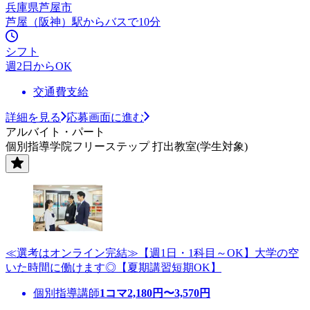
兵庫県芦屋市
芦屋（阪神）駅からバスで10分
シフト
週2日からOK
交通費支給
詳細を見る
応募画面に進む
アルバイト・パート
個別指導学院フリーステップ 打出教室(学生対象)
≪選考はオンライン完結≫【週1日・1科目～OK】大学の空
いた時間に働けます◎【夏期講習短期OK】
個別指導講師
1コマ
2,180
円〜
3,570
円