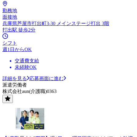
勤務地
面接地
兵庫県芦屋市打出町3-30 メインステージ打出 3階
打出駅 徒歩2分
シフト
週1日からOK
交通費支給
未経験OK
詳細を見る
応募画面に進む
派遣労働者
株式会社aun(介護職)0363