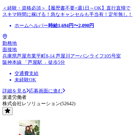
＜経験・資格必須＞【履歴書不要×週1日～OK】直行直帰で
スキマ時間に稼げる！急なキャンセルも手当有！定年無し！
ホームヘルパー
時給
1,694
円〜
2,090
円
勤務地
面接地
兵庫県芦屋市業平町8-14 芦屋川アーバンライフ105号室
阪神本線 「芦屋駅 」徒歩5分
交通費支給
未経験OK
詳細を見る
応募画面に進む
派遣労働者
株式会社レソリューション(52642)