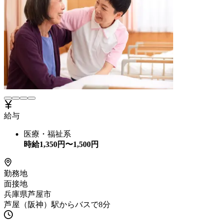
給与
医療・福祉系
時給
1,350
円〜
1,500
円
勤務地
面接地
兵庫県芦屋市
芦屋（阪神）駅からバスで8分