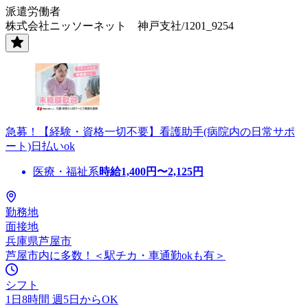
派遣労働者
株式会社ニッソーネット 神戸支社/1201_9254
急募！【経験・資格一切不要】看護助手(病院内の日常サポ
ート)日払いok
医療・福祉系
時給
1,400
円〜
2,125
円
勤務地
面接地
兵庫県芦屋市
芦屋市内に多数！＜駅チカ・車通勤okも有＞
シフト
1日8時間 週5日からOK