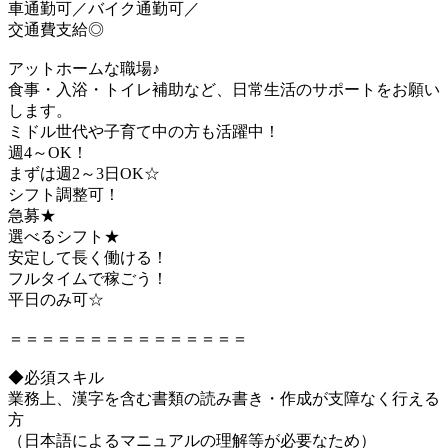
車通勤可／バイク通勤可／
交通費支給◎
アットホームな職場♪
食事・入浴・トイレ補助など、日常生活のサポートをお願い
します。
ミドル世代や子育て中の方も活躍中！
週4～OK！
まずは週2～3日OK☆
シフト調整可！
急募★
選べるシフト★
安定して長く働ける！
フルタイムで稼ごう！
平日のみ可☆
＝＝＝＝＝＝＝＝＝＝＝＝＝＝＝
◆必須スキル
業務上、漢字を含む書類の読み書き・作成が支障なく行える
方
（日本語によるマニュアルの理解等が必要なため）