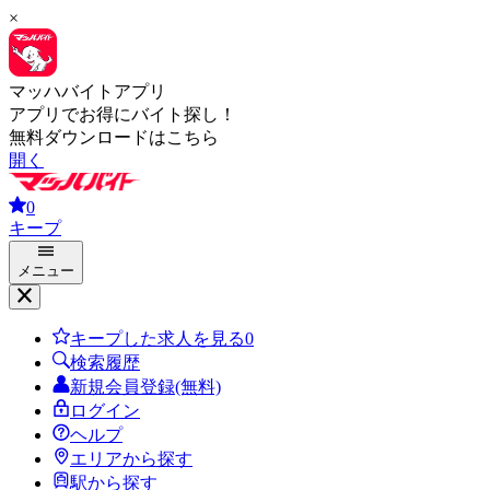
×
マッハバイトアプリ
アプリでお得にバイト探し！
無料ダウンロードはこちら
開く
0
キープ
メニュー
キープした求人を見る
0
検索履歴
新規会員登録(無料)
ログイン
ヘルプ
エリアから探す
駅から探す