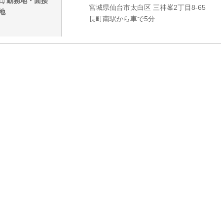
勤務地・面接
宮城県仙台市太白区 三神峯2丁目8-65
地
長町南駅から車で5分