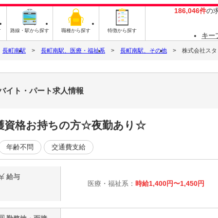
186,046件
の
す
路線・駅から探す
職種から探す
特徴から探す
キー
長町南駅
長町南駅、医療・福祉系
長町南駅、その他
株式会社スタッ
7のバイト・パート求人情報
護資格お持ちの方☆夜勤あり☆
年齢不問
交通費支給
給与
医療・福祉系：
時給1,400円〜1,450円