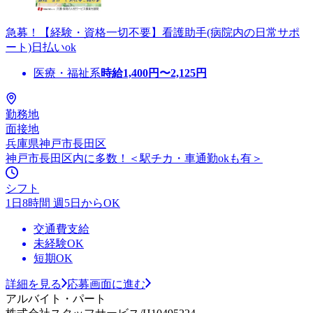
急募！【経験・資格一切不要】看護助手(病院内の日常サポ
ート)日払いok
医療・福祉系
時給
1,400
円〜
2,125
円
勤務地
面接地
兵庫県神戸市長田区
神戸市長田区内に多数！＜駅チカ・車通勤okも有＞
シフト
1日8時間 週5日からOK
交通費支給
未経験OK
短期OK
詳細を見る
応募画面に進む
アルバイト・パート