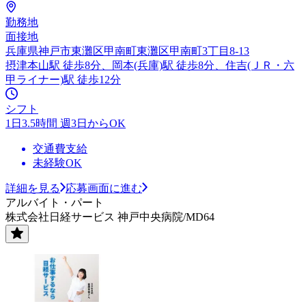
勤務地
面接地
兵庫県神戸市東灘区甲南町東灘区甲南町3丁目8-13
摂津本山駅 徒歩8分、岡本(兵庫)駅 徒歩8分、住吉(ＪＲ・六
甲ライナー)駅 徒歩12分
シフト
1日3.5時間 週3日からOK
交通費支給
未経験OK
詳細を見る
応募画面に進む
アルバイト・パート
株式会社日経サービス 神戸中央病院/MD64