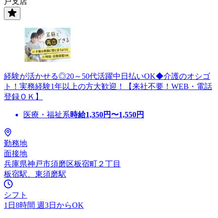
戸支店
経験が活かせる◎20～50代活躍中日払いOK◆介護のオシゴ
ト！実務経験1年以上の方大歓迎！【来社不要！WEB・電話
登録ＯＫ】
医療・福祉系
時給
1,350
円〜
1,550
円
勤務地
面接地
兵庫県神戸市須磨区板宿町２丁目
板宿駅、東須磨駅
シフト
1日8時間 週3日からOK