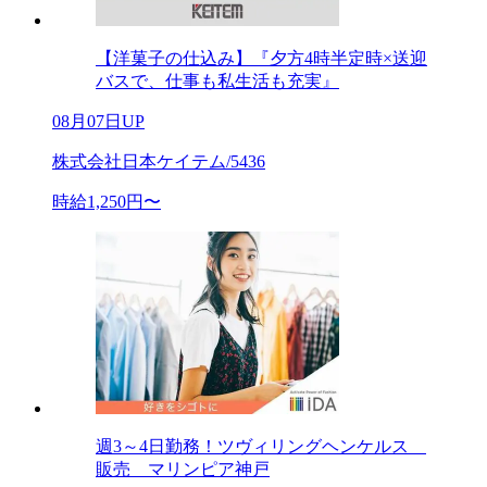
【洋菓子の仕込み】『夕方4時半定時×送迎
バスで、仕事も私生活も充実』
08月07日UP
株式会社日本ケイテム/5436
時給1,250円〜
週3～4日勤務！ツヴィリングヘンケルス
販売 マリンピア神戸