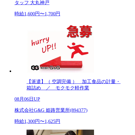
タッフ 大丸神戸
時給1,600円〜1,700円
【派遣】（ 空調完備 ） 加工食品の計量・
箱詰め ／ モクモク軽作業
08月06日UP
株式会社G&G 姫路営業所(894377)
時給1,300円〜1,625円