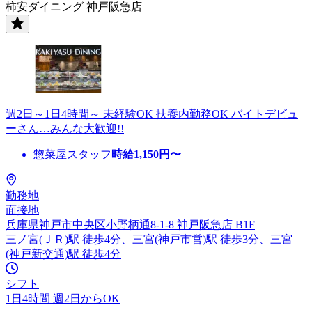
柿安ダイニング 神戸阪急店
週2日～1日4時間～ 未経験OK 扶養内勤務OK バイトデビュ
ーさん…みんな大歓迎!!
惣菜屋スタッフ
時給
1,150
円〜
勤務地
面接地
兵庫県神戸市中央区小野柄通8-1-8 神戸阪急店 B1F
三ノ宮(ＪＲ)駅 徒歩4分、三宮(神戸市営)駅 徒歩3分、三宮
(神戸新交通)駅 徒歩4分
シフト
1日4時間 週2日からOK