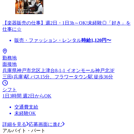
【楽器販売の仕事】週2日・1日3h～OK!未経験◎「好き」を
仕事に☆
販売・ファッション・レンタル
時給
1,120
円〜
勤務地
面接地
兵庫県神戸市北区上津台8-1-1 イオンモール神戸北3F
三田(兵庫)駅 バス15分、フラワータウン駅 徒歩36分
シフト
1日3時間 週2日からOK
交通費支給
未経験OK
詳細を見る
応募画面に進む
アルバイト・パート