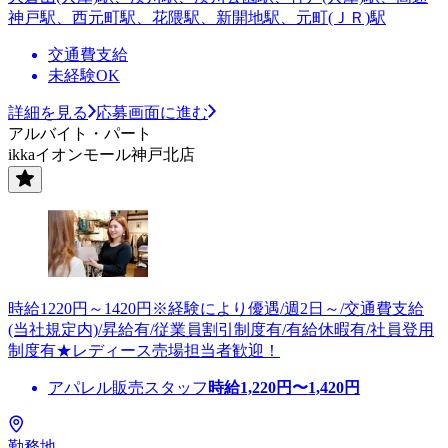
神戸駅、西元町駅、花隈駅、新開地駅、元町(ＪＲ)駅
交通費支給
未経験OK
詳細を見る
応募画面に進む
アルバイト・パート
ikkaイオンモール神戸北店
時給1220円～1420円※経験により優遇/週2日～/交通費支給
(当社規定内)/昇給有/従業員割引制度有/有給休暇有/社員登用
制度有★レディース売場担当者歓迎！
アパレル販売スタッフ
時給
1,220
円〜
1,420
円
勤務地