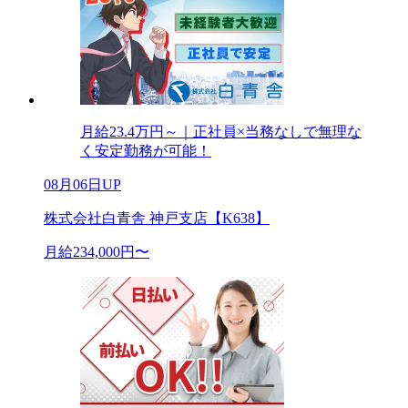
月給23.4万円～｜正社員×当務なしで無理な
く安定勤務が可能！
08月06日UP
株式会社白青舎 神戸支店【K638】
月給234,000円〜