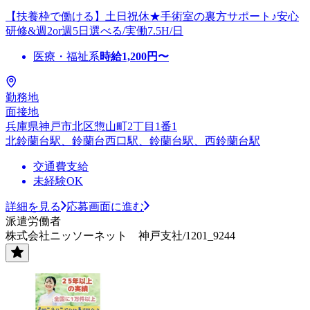
【扶養枠で働ける】土日祝休★手術室の裏方サポート♪安心
研修&週2or週5日選べる/実働7.5H/日
医療・福祉系
時給
1,200
円〜
勤務地
面接地
兵庫県神戸市北区惣山町2丁目1番1
北鈴蘭台駅、鈴蘭台西口駅、鈴蘭台駅、西鈴蘭台駅
交通費支給
未経験OK
詳細を見る
応募画面に進む
派遣労働者
株式会社ニッソーネット 神戸支社/1201_9244