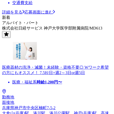
交通費支給
詳細を見る
応募画面に進む
新着
アルバイト・パート
株式会社日経サービス 神戸大学医学部附属病院/MD613
医療器材の洗浄・滅菌！未経験・資格不要◎ Wワーク希望
の方にもオススメ！ 7.5H/日×週2～3日or週5日
医療・福祉系
時給
1,200
円〜
勤務地
面接地
兵庫県神戸市中央区楠町7-5-2
大倉山(兵庫)駅、湊川駅、湊川公園駅、神戸(兵庫)駅、高速