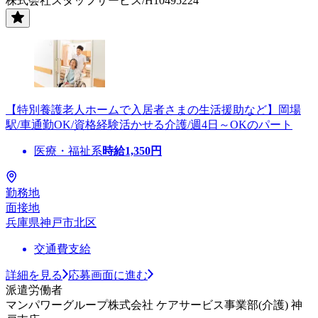
株式会社スタッフサービス/H10495224
【特別養護老人ホームで入居者さまの生活援助など】岡場
駅/車通勤OK/資格経験活かせる介護/週4日～OKのパート
医療・福祉系
時給
1,350
円
勤務地
面接地
兵庫県神戸市北区
交通費支給
詳細を見る
応募画面に進む
派遣労働者
マンパワーグループ株式会社 ケアサービス事業部(介護) 神