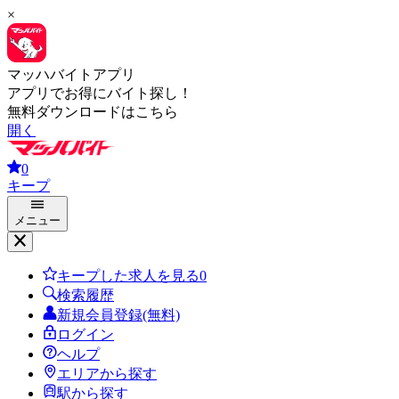
×
マッハバイトアプリ
アプリでお得にバイト探し！
無料ダウンロードはこちら
開く
0
キープ
メニュー
キープした求人を見る
0
検索履歴
新規会員登録(無料)
ログイン
ヘルプ
エリアから探す
駅から探す