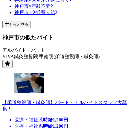
神戸市×年齢不問
神戸市×交通費支給
もっと見る
神戸市の似たバイト
アルバイト・パート
VIVA鍼灸整骨院 甲南院(柔道整復師・鍼灸師)
【柔道整復師・鍼灸師】パート・アルバイトスタッフ大募
集！
医療・福祉系
時給
1,200
円
医療・福祉系
時給
1,200
円