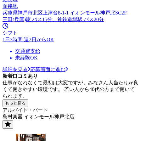
面接地
兵庫県神戸市北区上津台8-1-1 イオンモール神戸北SC2F
三田(兵庫)駅 バス15分、神鉄道場駅 バス20分
シフト
1日3時間 週2日からOK
交通費支給
未経験OK
詳細を見る
応募画面に進む
新着口コミあり
仕事がなれなくて最初は大変ですが、みなさん人当たりが良
くて働きやすい環境です。 若い人から40代の方まで働いて
られます。
もっと見る
アルバイト・パート
島村楽器 イオンモール神戸北店