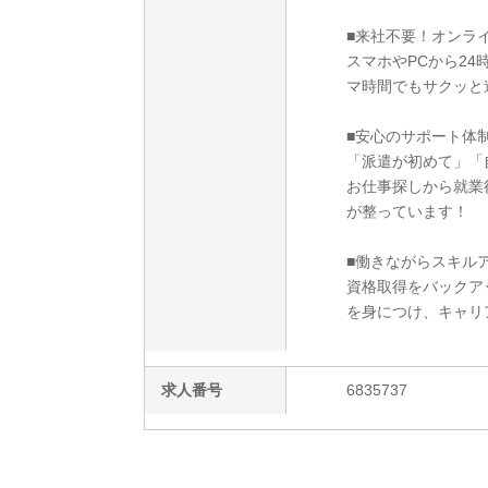
■来社不要！オンラ
スマホやPCから2
マ時間でもサクッと
■安心のサポート体
「派遣が初めて」「
お仕事探しから就業
が整っています！
■働きながらスキルア
資格取得をバックア
を身につけ、キャリ
求人番号
6835737