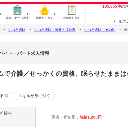
185,855件
の
す
路線・駅から探す
職種から探す
特徴から探す
キー
いづろ通駅
いづろ通駅、医療・福祉系
いづろ通駅、その他
株
9のバイト・パート求人情報
ムで介護／せっかくの資格、眠らせたままは
◎
不問
スキルが身に付く
給与
医療・福祉系：
時給1,200円