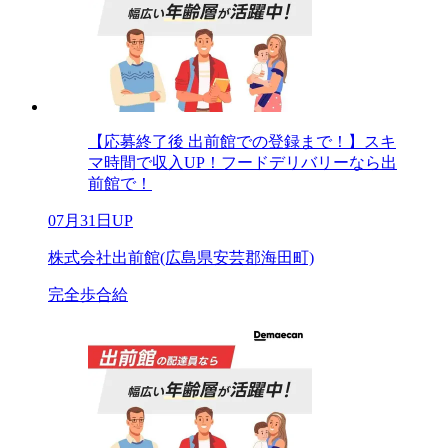
【応募終了後 出前館での登録まで！】スキ
マ時間で収入UP！フードデリバリーなら出
前館で！
07月31日UP
株式会社出前館(広島県安芸郡海田町)
完全歩合給