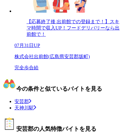
【応募終了後 出前館での登録まで！】スキ
マ時間で収入UP！フードデリバリーなら出
前館で！
07月31日UP
株式会社出前館(広島県安芸郡坂町)
完全歩合給
今の条件と似ているバイトを見る
安芸郡
天神川駅
安芸郡の人気特徴バイトを見る