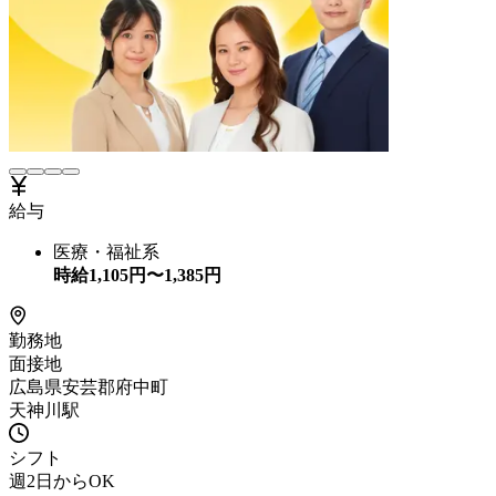
給与
医療・福祉系
時給
1,105
円〜
1,385
円
勤務地
面接地
広島県安芸郡府中町
天神川駅
シフト
週2日からOK