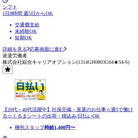
シフト
1日8時間 週5日からOK
交通費支給
未経験OK
短期OK
詳細を見る
応募画面に進む
派遣労働者
株式会社綜合キャリアオプション(1314GH0803G64★54-S)
【20代～40代活躍中】社保完備・派遣のお仕事☆週5で働け
る☆くるまシートの出荷・積込み/日払いOK
梱包スタッフ
時給
1,400
円〜