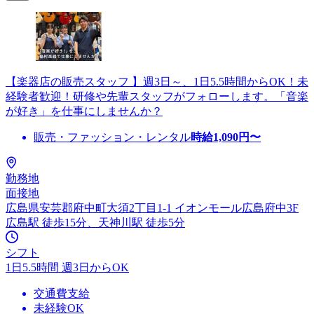
【楽器店の販売スタッフ 】週3日～、1日5.5時間からOK！未
経験者歓迎！研修や先輩スタッフがフォローします。「音楽
が好き」を仕事にしませんか？
販売・ファッション・レンタル
時給
1,090
円〜
勤務地
面接地
広島県安芸郡府中町大須2丁目1-1 イオンモール広島府中3F
広島駅 徒歩15分、天神川駅 徒歩5分
シフト
1日5.5時間 週3日からOK
交通費支給
未経験OK