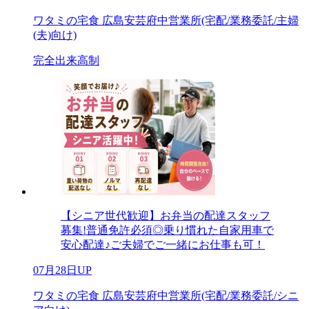
ワタミの宅食 広島安芸府中営業所(宅配/業務委託/主婦
(夫)向け)
完全出来高制
【シニア世代歓迎】お弁当の配達スタッフ
募集!普通免許必須◎乗り慣れた自家用車で
安心配達♪ご夫婦でご一緒にお仕事も可！
07月28日UP
ワタミの宅食 広島安芸府中営業所(宅配/業務委託/シニ