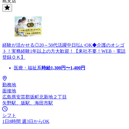
島支店
経験が活かせる◎20～50代活躍中日払いOK◆介護のオシゴ
ト！実務経験1年以上の方大歓迎！【来社不要！WEB・電話
登録ＯＫ】
医療・福祉系
時給
1,300
円〜
1,400
円
勤務地
面接地
広島県安芸郡坂町北新地２丁目
矢野駅、坂駅、海田市駅
シフト
1日8時間 週3日からOK