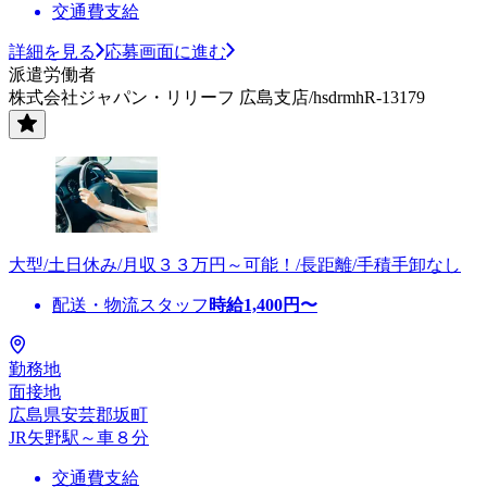
交通費支給
詳細を見る
応募画面に進む
派遣労働者
株式会社ジャパン・リリーフ 広島支店/hsdrmhR-13179
大型/土日休み/月収３３万円～可能！/長距離/手積手卸なし
配送・物流スタッフ
時給
1,400
円〜
勤務地
面接地
広島県安芸郡坂町
JR矢野駅～車８分
交通費支給