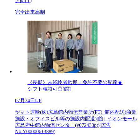
ア向け)
完全出来高制
《長期》未経験者歓迎！免許不要の配達★
シフト相談可◎[館]
07月24日UP
ヤマト運輸(株)広島館内物流営業所(PT)_館内配送(商業
施設・オフィスビル等の施設内配送)[館]_イオンモール
広島府中館内物流センター(y072433pt)(広告
No.Y00000613889)