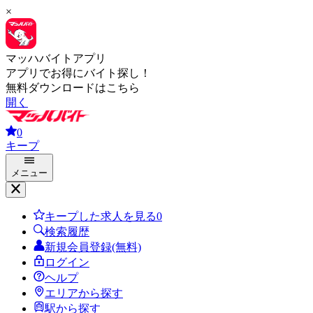
×
マッハバイトアプリ
アプリでお得にバイト探し！
無料ダウンロードはこちら
開く
0
キープ
メニュー
キープした求人を見る
0
検索履歴
新規会員登録(無料)
ログイン
ヘルプ
エリアから探す
駅から探す