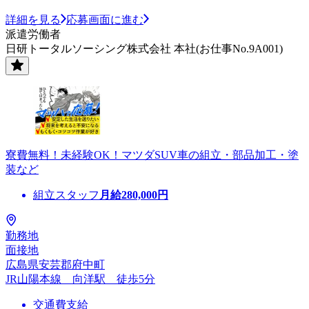
詳細を見る
応募画面に進む
派遣労働者
日研トータルソーシング株式会社 本社(お仕事No.9A001)
寮費無料！未経験OK！マツダSUV車の組立・部品加工・塗
装など
組立スタッフ
月給
280,000
円
勤務地
面接地
広島県安芸郡府中町
JR山陽本線 向洋駅 徒歩5分
交通費支給