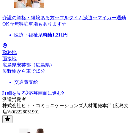
介護の資格・経験ある方☆フルタイム派遣☆マイカー通勤
OK☆無料駐車場もあります☆
医療・福祉系
時給
1,211
円
勤務地
面接地
広島県安芸郡（広島県）
矢野駅から車で15分
交通費支給
詳細を見る
応募画面に進む
派遣労働者
株式会社ヒト・コミュニケーションズ人材開発本部 (広島支
店)/s0f2226051901