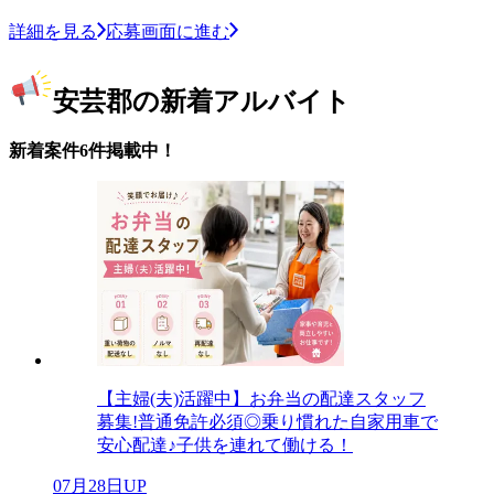
詳細を見る
応募画面に進む
安芸郡の新着アルバイト
新着案件6件掲載中！
【主婦(夫)活躍中】お弁当の配達スタッフ
募集!普通免許必須◎乗り慣れた自家用車で
安心配達♪子供を連れて働ける！
07月28日UP