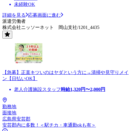
未経験OK
詳細を見る
応募画面に進む
派遣労働者
株式会社ニッソーネット 岡山支社/1201_4435
【急募】正直キツいのはヤダという方に→清掃や見守りメイ
ン【日払いOK】
老人介護施設スタッフ
時給
1,320
円〜
2,000
円
勤務地
面接地
広島県安芸郡
安芸郡内に多数！＜駅チカ・車通勤okも有＞