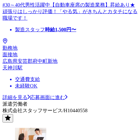
#30～40代男性活躍中【自動車座席の製造業務】昇給あり★
頑張りはしっかり評価！「やる気」がきちんとカタチになる
職場です！
製造スタッフ
時給
1,500
円〜
勤務地
面接地
広島県安芸郡府中町新地
天神川駅
交通費支給
未経験OK
詳細を見る
応募画面に進む
派遣労働者
株式会社スタッフサービス/H10440558