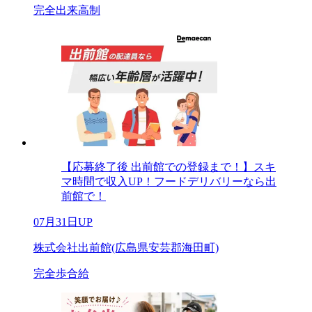
完全出来高制
【応募終了後 出前館での登録まで！】スキ
マ時間で収入UP！フードデリバリーなら出
前館で！
07月31日UP
株式会社出前館(広島県安芸郡海田町)
完全歩合給