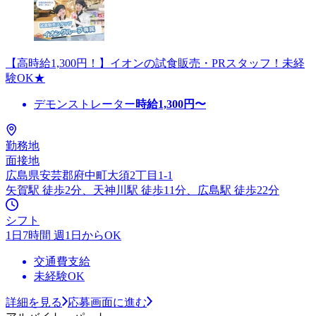
【高時給1,300円！】イオンの試食販売・PRスタッフ！未経
験OK★
デモンストレーター
時給
1,300
円〜
勤務地
面接地
広島県安芸郡府中町大須2丁目1-1
矢賀駅 徒歩2分、天神川駅 徒歩11分、広島駅 徒歩22分
シフト
1日7時間 週1日からOK
交通費支給
未経験OK
詳細を見る
応募画面に進む