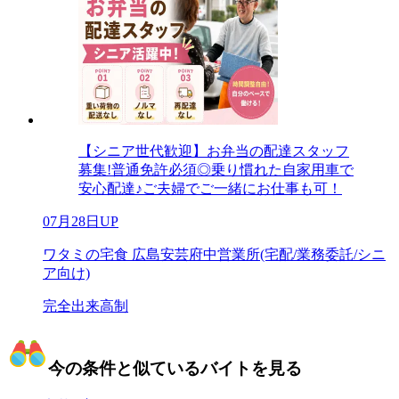
【シニア世代歓迎】お弁当の配達スタッフ
募集!普通免許必須◎乗り慣れた自家用車で
安心配達♪ご夫婦でご一緒にお仕事も可！
07月28日UP
ワタミの宅食 広島安芸府中営業所(宅配/業務委託/シニ
ア向け)
完全出来高制
今の条件と似ているバイトを見る