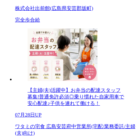
株式会社出前館(広島県安芸郡坂町)
完全歩合給
【主婦(夫)活躍中】お弁当の配達スタッフ
募集!普通免許必須◎乗り慣れた自家用車で
安心配達♪子供を連れて働ける！
07月28日UP
ワタミの宅食 広島安芸府中営業所(宅配/業務委託/主婦
(夫)向け)