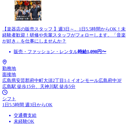
【楽器店の販売スタッフ 】週3日～、1日5.5時間からOK！未
経験者歓迎！研修や先輩スタッフがフォローします。「音楽
が好き」を仕事にしませんか？
販売・ファッション・レンタル
時給
1,090
円〜
勤務地
面接地
広島県安芸郡府中町大須2丁目1-1 イオンモール広島府中3F
広島駅 徒歩15分、天神川駅 徒歩5分
シフト
1日5.5時間 週3日からOK
交通費支給
未経験OK