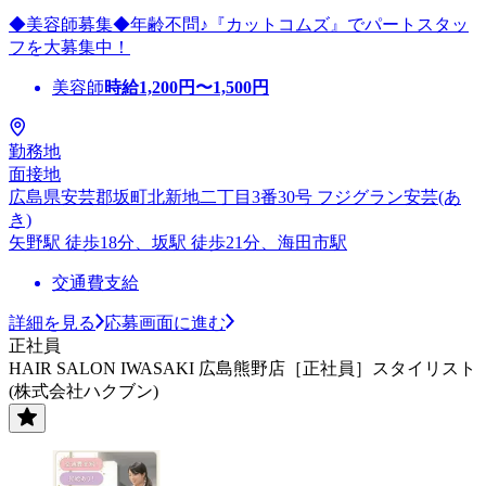
◆美容師募集◆年齢不問♪『カットコムズ』でパートスタッ
フを大募集中！
美容師
時給
1,200
円〜
1,500
円
勤務地
面接地
広島県安芸郡坂町北新地二丁目3番30号 フジグラン安芸(あ
き)
矢野駅 徒歩18分、坂駅 徒歩21分、海田市駅
交通費支給
詳細を見る
応募画面に進む
正社員
HAIR SALON IWASAKI 広島熊野店［正社員］スタイリスト
(株式会社ハクブン)