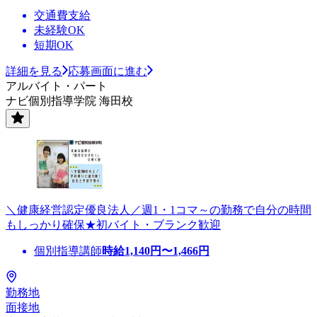
交通費支給
未経験OK
短期OK
詳細を見る
応募画面に進む
アルバイト・パート
ナビ個別指導学院 海田校
＼健康経営認定優良法人／週1・1コマ～の勤務で自分の時間
もしっかり確保★初バイト・ブランク歓迎
個別指導講師
時給
1,140
円〜
1,466
円
勤務地
面接地