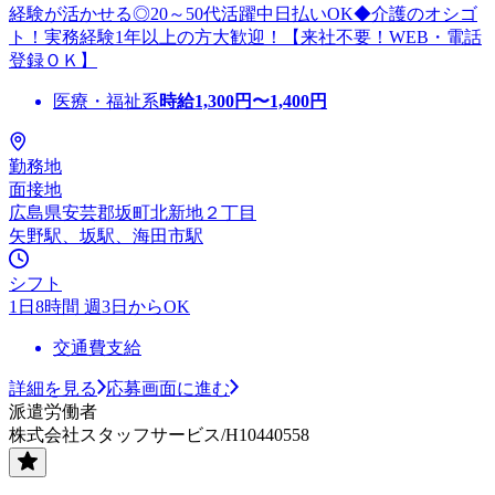
経験が活かせる◎20～50代活躍中日払いOK◆介護のオシゴ
ト！実務経験1年以上の方大歓迎！【来社不要！WEB・電話
登録ＯＫ】
医療・福祉系
時給
1,300
円〜
1,400
円
勤務地
面接地
広島県安芸郡坂町北新地２丁目
矢野駅、坂駅、海田市駅
シフト
1日8時間 週3日からOK
交通費支給
詳細を見る
応募画面に進む
派遣労働者
株式会社スタッフサービス/H10440558