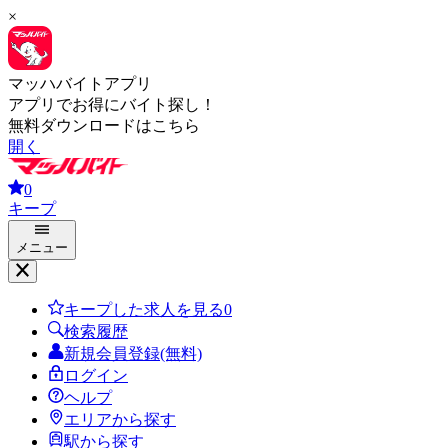
×
マッハバイトアプリ
アプリでお得にバイト探し！
無料ダウンロードはこちら
開く
0
キープ
メニュー
キープした求人を見る
0
検索履歴
新規会員登録(無料)
ログイン
ヘルプ
エリアから探す
駅から探す