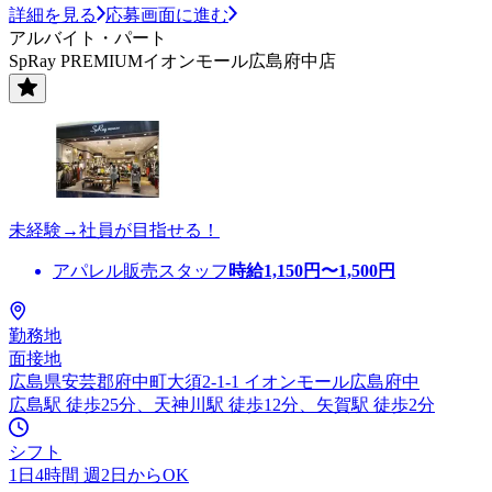
詳細を見る
応募画面に進む
アルバイト・パート
SpRay PREMIUMイオンモール広島府中店
未経験→社員が目指せる！
アパレル販売スタッフ
時給
1,150
円〜
1,500
円
勤務地
面接地
広島県安芸郡府中町大須2-1-1 イオンモール広島府中
広島駅 徒歩25分、天神川駅 徒歩12分、矢賀駅 徒歩2分
シフト
1日4時間 週2日からOK