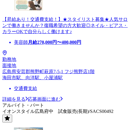
【昇給あり！交通費支給！】★スタイリスト募集★人気サロ
ンで働きませんか？復職希望の方大歓迎◎ネイル・ピアス・
カラーOKで自分らしく働けます♪
美容師
月給
270,000
円〜
400,000
円
勤務地
面接地
広島県安芸郡熊野町萩原7-5-1 フジ熊野店1階
海田市駅、向洋駅、小屋浦駅
交通費支給
詳細を見る
応募画面に進む
アルバイト・パート
イオンスタイル広島府中 試食販売(長期)/SACS00492