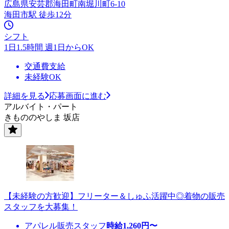
広島県安芸郡海田町南堀川町6-10
海田市駅 徒歩12分
シフト
1日1.5時間 週1日からOK
交通費支給
未経験OK
詳細を見る
応募画面に進む
アルバイト・パート
きもののやしま 坂店
【未経験の方歓迎】フリーター＆しゅふ活躍中◎着物の販売
スタッフを大募集！
アパレル販売スタッフ
時給
1,260
円〜