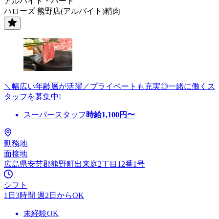
アルバイト・パート
ハローズ 熊野店(アルバイト)精肉
＼幅広い年齢層が活躍／プライベートも充実◎一緒に働くス
タッフを募集中!
スーパースタッフ
時給
1,100
円〜
勤務地
面接地
広島県安芸郡熊野町出来庭2丁目12番1号
シフト
1日3時間 週2日からOK
未経験OK