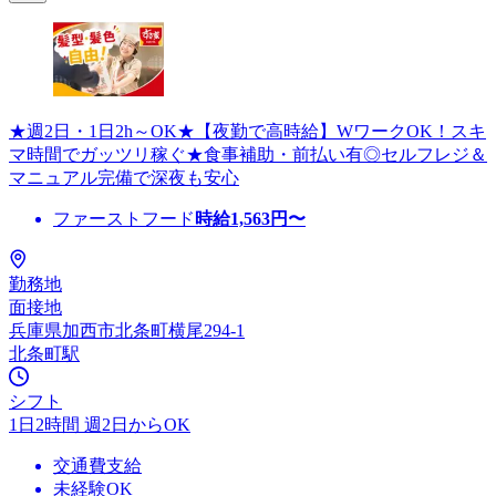
★週2日・1日2h～OK★【夜勤で高時給】WワークOK！スキ
マ時間でガッツリ稼ぐ★食事補助・前払い有◎セルフレジ＆
マニュアル完備で深夜も安心
ファーストフード
時給
1,563
円〜
勤務地
面接地
兵庫県加西市北条町横尾294-1
北条町駅
シフト
1日2時間 週2日からOK
交通費支給
未経験OK