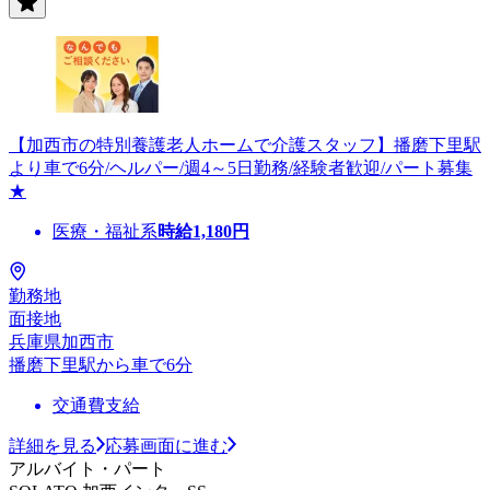
【加西市の特別養護老人ホームで介護スタッフ】播磨下里駅
より車で6分/ヘルパー/週4～5日勤務/経験者歓迎/パート募集
★
医療・福祉系
時給
1,180
円
勤務地
面接地
兵庫県加西市
播磨下里駅から車で6分
交通費支給
詳細を見る
応募画面に進む
アルバイト・パート