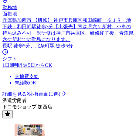
勤務地
面接地
兵庫県加西市 【研修】 神戸市兵庫区和田崎町 ※ＪＲ・地
下鉄：和田岬駅徒歩3分【出張先】青森県六ケ所村 ※車の
持ち込み不可 ※研修は神戸市兵庫区、研修終了後、青森県
六ケ所村での勤務になります。
長駅 徒歩5分、北条町駅 徒歩5分
シフト
1日8時間 週5日からOK
交通費支給
未経験OK
詳細を見る
応募画面に進む
派遣労働者
ドコモショップ 加西店