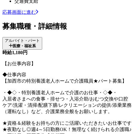
交通費支給
応募画面に進む
募集職種・詳細情報
アルバイト・パート
医療・福祉系
時給1,180円
【お仕事内容】
◆仕事内容
【加西市の特別養護老人ホームで介護職員★パート募集】
・◆◇・特別養護老人ホームで介護のお仕事・◇◆・
入居者さまへの食事・排せつ・入浴介助/おむつ交換や口腔
ケア/洗濯・清掃/配膳下膳/レクリエーションの提供/添乗業務
（運転なし）など、介護業務全般をお願いします。
★資格＆経験をお持ちの方にご活躍いただきたいお仕事です
★夜勤なし◎週4～5日勤務OK！無理なく続けられる介護職♪