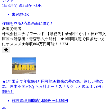
シフト
1日3時間 週2日からOK
未経験OK
詳細を見る
応募画面に進む
派遣労働者
株式会社ニチギワールド 【勤務先】研修中1か月：神戸市兵
庫区⇒研修後：青森県六ケ所村 ★1年間限定で稼ぎたい方
にオススメ★年収864万円可能！！224
★1年限定で年収864万円可能★将来の夢の為、欲しい物の
為、理由不問♪今なら入社ボーナス「サクッと現金１万円」
開始！
施設管理員
時給
1,800
円〜
2,250
円