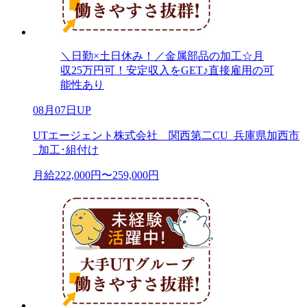
＼日勤×土日休み！／金属部品の加工☆月
収25万円可！安定収入をGET♪直接雇用の可
能性あり
08月07日UP
UTエージェント株式会社 関西第二CU_兵庫県加西市
_加工･組付け
月給222,000円〜259,000円