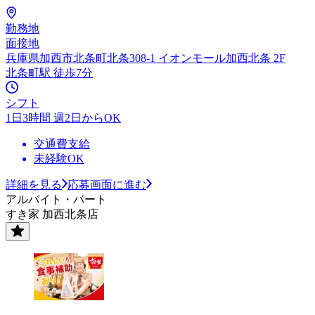
勤務地
面接地
兵庫県加西市北条町北条308-1 イオンモール加西北条 2F
北条町駅 徒歩7分
シフト
1日3時間 週2日からOK
交通費支給
未経験OK
詳細を見る
応募画面に進む
アルバイト・パート
すき家 加西北条店