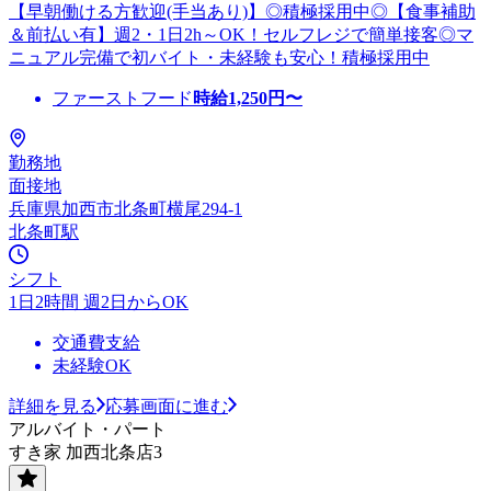
【早朝働ける方歓迎(手当あり)】◎積極採用中◎【食事補助
＆前払い有】週2・1日2h～OK！セルフレジで簡単接客◎マ
ニュアル完備で初バイト・未経験も安心！積極採用中
ファーストフード
時給
1,250
円〜
勤務地
面接地
兵庫県加西市北条町横尾294-1
北条町駅
シフト
1日2時間 週2日からOK
交通費支給
未経験OK
詳細を見る
応募画面に進む
アルバイト・パート
すき家 加西北条店3