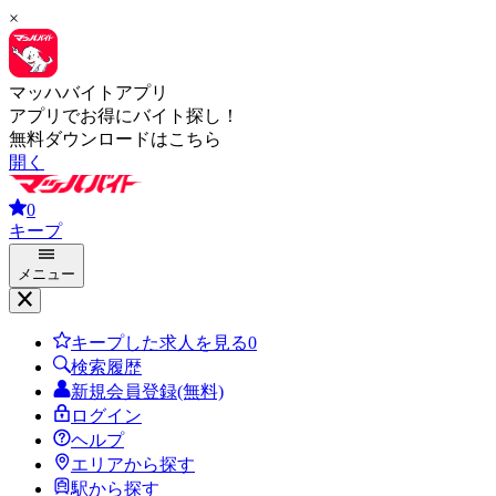
×
マッハバイトアプリ
アプリでお得にバイト探し！
無料ダウンロードはこちら
開く
0
キープ
メニュー
キープした求人を見る
0
検索履歴
新規会員登録(無料)
ログイン
ヘルプ
エリアから探す
駅から探す