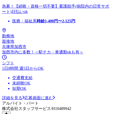
急募！【経験・資格一切不要】看護助手(病院内の日常サポ
ート)日払いok
医療・福祉系
時給
1,400
円〜
2,125
円
勤務地
面接地
兵庫県加西市
加西市内に多数！＜駅チカ・車通勤okも有＞
シフト
1日8時間 週5日からOK
交通費支給
未経験OK
短期OK
詳細を見る
応募画面に進む
アルバイト・パート
株式会社スタッフサービス/H10489942