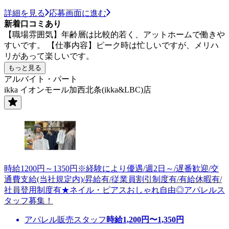
詳細を見る
応募画面に進む
新着口コミあり
【職場雰囲気】年齢層は比較的若く、アットホームで働きや
すいです。 【仕事内容】ピーク時は忙しいですが、メリハ
リがあって楽しいです。
もっと見る
アルバイト・パート
ikka イオンモール加西北条(ikka&LBC)店
時給1200円～1350円※経験により優遇/週2日～/遅番歓迎/交
通費支給(当社規定内)/昇給有/従業員割引制度有/有給休暇有/
社員登用制度有★ネイル・ピアスおしゃれ自由◎アパレルス
タッフ募集！
アパレル販売スタッフ
時給
1,200
円〜
1,350
円