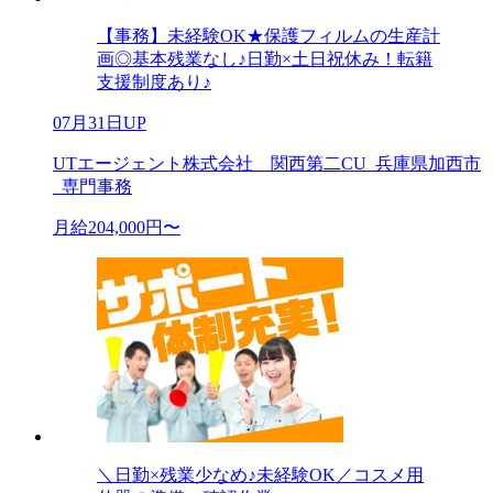
【事務】未経験OK★保護フィルムの生産計
画◎基本残業なし♪日勤×土日祝休み！転籍
支援制度あり♪
07月31日UP
UTエージェント株式会社 関西第二CU_兵庫県加西市
_専門事務
月給204,000円〜
＼日勤×残業少なめ♪未経験OK／コスメ用