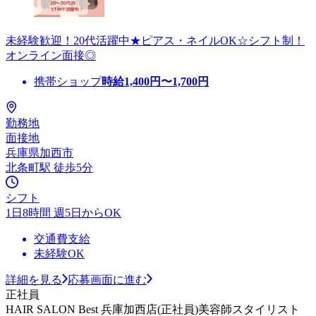
未経験歓迎！20代活躍中★ピアス・ネイルOK☆シフト制！
オンライン面接◎
携帯ショップ
時給
1,400
円〜
1,700
円
勤務地
面接地
兵庫県加西市
北条町駅 徒歩5分
シフト
1日8時間 週5日からOK
交通費支給
未経験OK
詳細を見る
応募画面に進む
正社員
HAIR SALON Best 兵庫加西店(正社員)美容師スタイリスト