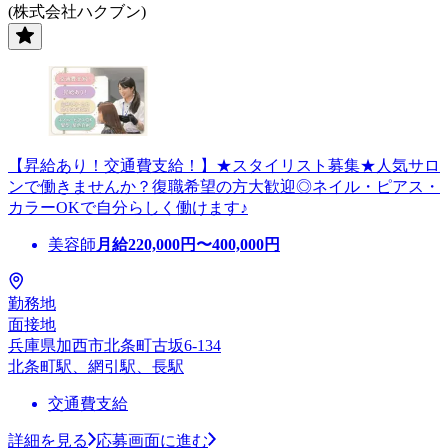
(株式会社ハクブン)
【昇給あり！交通費支給！】★スタイリスト募集★人気サロ
ンで働きませんか？復職希望の方大歓迎◎ネイル・ピアス・
カラーOKで自分らしく働けます♪
美容師
月給
220,000
円〜
400,000
円
勤務地
面接地
兵庫県加西市北条町古坂6-134
北条町駅、網引駅、長駅
交通費支給
詳細を見る
応募画面に進む