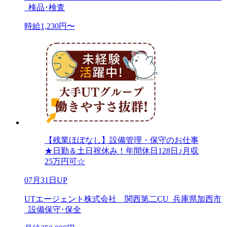
_検品･検査
時給1,230円〜
【残業ほぼなし】設備管理・保守のお仕事
★日勤＆土日祝休み！年間休日128日♪月収
25万円可☆
07月31日UP
UTエージェント株式会社 関西第二CU_兵庫県加西市
_設備保守･保全