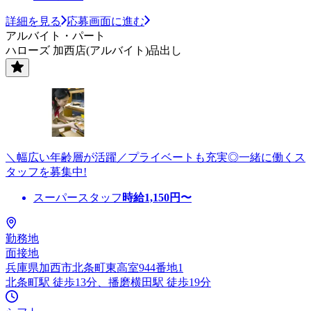
詳細を見る
応募画面に進む
アルバイト・パート
ハローズ 加西店(アルバイト)品出し
＼幅広い年齢層が活躍／プライベートも充実◎一緒に働くス
タッフを募集中!
スーパースタッフ
時給
1,150
円〜
勤務地
面接地
兵庫県加西市北条町東高室944番地1
北条町駅 徒歩13分、播磨横田駅 徒歩19分