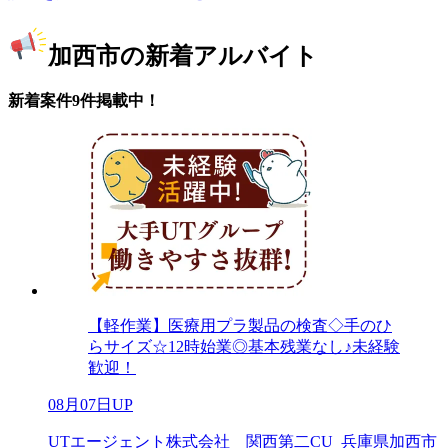
加西市の新着アルバイト
新着案件9件掲載中！
【軽作業】医療用プラ製品の検査◇手のひ
らサイズ☆12時始業◎基本残業なし♪未経験
歓迎！
08月07日UP
UTエージェント株式会社 関西第二CU_兵庫県加西市