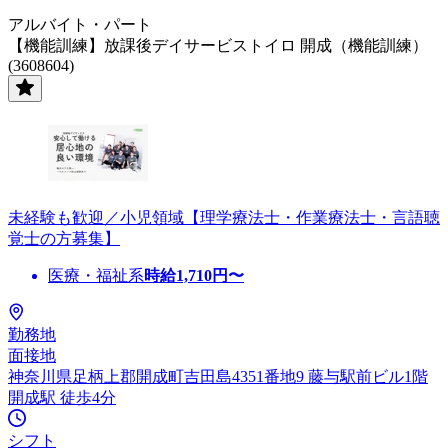
アルバイト・パート
【機能訓練】放課後デイサービストイロ 開成（機能訓練）
(3608604)
未経験も歓迎／小児領域【理学療法士・作業療法士・言語聴
覚士の方募集】
医療・福祉系
時給
1,710
円〜
勤務地
面接地
神奈川県足柄上郡開成町吉田島4351番地9 藤与駅前ビル1階
開成駅 徒歩4分
シフト