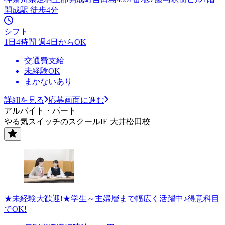
開成駅 徒歩4分
シフト
1日4時間 週4日からOK
交通費支給
未経験OK
まかないあり
詳細を見る
応募画面に進む
アルバイト・パート
やる気スイッチのスクールIE 大井松田校
★未経験大歓迎!★学生～主婦層まで幅広く活躍中♪得意科目
でOK!