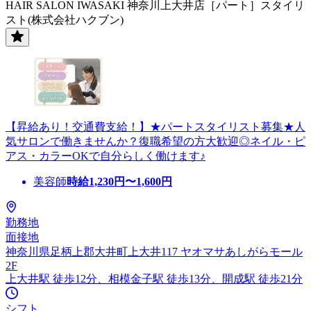
HAIR SALON IWASAKI 神奈川上大井店［パート］スタイリ
スト(株式会社ハクブン)
【昇給あり！交通費支給！】★パートスタイリスト募集★人
気サロンで働きませんか？復職希望の方大歓迎◎ネイル・ピ
アス・カラーOKで自分らしく働けます♪
美容師
時給
1,230
円〜
1,600
円
勤務地
面接地
神奈川県足柄上郡大井町上大井117 ヤオマサあしがらモール
2F
上大井駅 徒歩12分、相模金子駅 徒歩13分、開成駅 徒歩21分
シフト