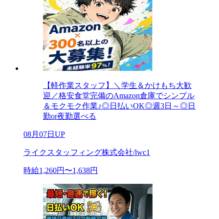
【軽作業スタッフ】＼学生＆かけもち大歓
迎／格安食堂完備のAmazon倉庫でシンプル
＆モクモク作業♪◎日払いOK◎週3日～◎日
勤or夜勤選べる
08月07日UP
ライクスタッフィング株式会社/lwc1
時給1,260円〜1,638円