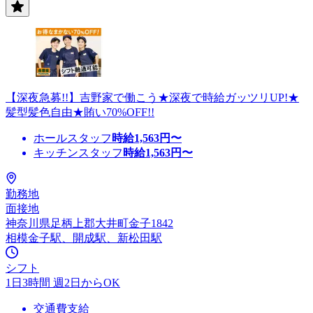
【深夜急募!!】吉野家で働こう★深夜で時給ガッツリUP!★
髪型髪色自由★賄い70%OFF!!
ホールスタッフ
時給
1,563
円〜
キッチンスタッフ
時給
1,563
円〜
勤務地
面接地
神奈川県足柄上郡大井町金子1842
相模金子駅、開成駅、新松田駅
シフト
1日3時間 週2日からOK
交通費支給