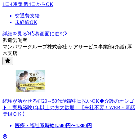
1日4時間 週4日からOK
交通費支給
未経験OK
詳細を見る
応募画面に進む
派遣労働者
マンパワーグループ株式会社 ケアサービス事業部(介護) 厚
木支店
経験が活かせる◎20～50代活躍中日払いOK◆介護のオシゴ
ト！実務経験1年以上の方大歓迎！【来社不要！WEB・電話
登録ＯＫ】
医療・福祉系
時給
1,500
円〜
1,800
円