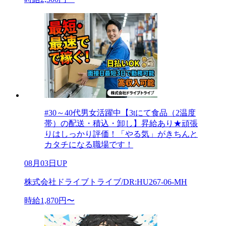
#30～40代男女活躍中【3tにて食品（2温度
帯）の配送・積込・卸し】昇給あり★頑張
りはしっかり評価！「やる気」がきちんと
カタチになる職場です！
08月03日UP
株式会社ドライブトライブ/DR:HU267-06-MH
時給1,870円〜