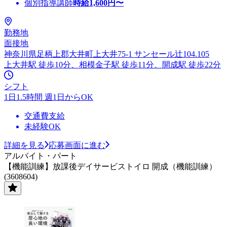
個別指導講師
時給
1,600
円〜
勤務地
面接地
神奈川県足柄上郡大井町上大井75-1 サンセール辻104.105
上大井駅 徒歩10分、相模金子駅 徒歩11分、開成駅 徒歩22分
シフト
1日1.5時間 週1日からOK
交通費支給
未経験OK
詳細を見る
応募画面に進む
アルバイト・パート
【機能訓練】放課後デイサービストイロ 開成（機能訓練）
(3608604)