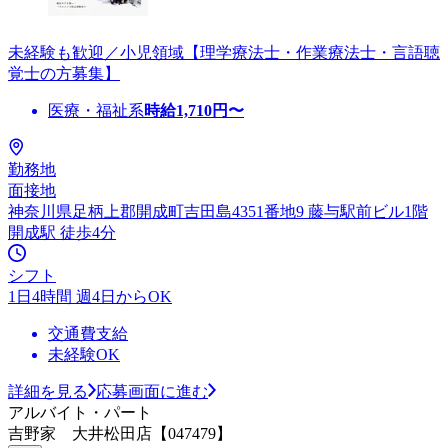
未経験も歓迎／小児領域【理学療法士・作業療法士・言語聴
覚士の方募集】
医療・福祉系
時給
1,710
円〜
勤務地
面接地
神奈川県足柄上郡開成町吉田島4351番地9 藤与駅前ビル1階
開成駅 徒歩4分
シフト
1日4時間 週4日からOK
交通費支給
未経験OK
詳細を見る
応募画面に進む
アルバイト・パート
吉野家 大井松田店【047479】