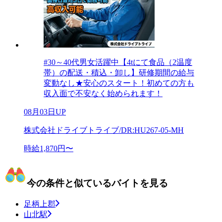
#30～40代男女活躍中【4tにて食品（2温度
帯）の配送・積込・卸し】研修期間の給与
変動なし★安心のスタート！初めての方も
収入面で不安なく始められます！
08月03日UP
株式会社ドライブトライブ/DR:HU267-05-MH
時給1,870円〜
今の条件と似ているバイトを見る
足柄上郡
山北駅