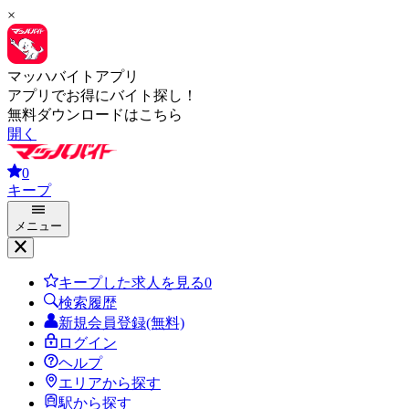
×
マッハバイトアプリ
アプリでお得にバイト探し！
無料ダウンロードはこちら
開く
0
キープ
メニュー
キープした求人を見る
0
検索履歴
新規会員登録(無料)
ログイン
ヘルプ
エリアから探す
駅から探す