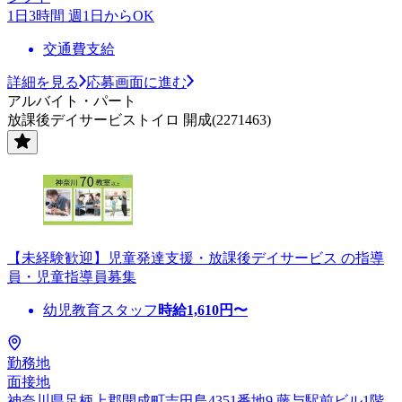
1日3時間 週1日からOK
交通費支給
詳細を見る
応募画面に進む
アルバイト・パート
放課後デイサービストイロ 開成(2271463)
【未経験歓迎】児童発達支援・放課後デイサービス の指導
員・児童指導員募集
幼児教育スタッフ
時給
1,610
円〜
勤務地
面接地
神奈川県足柄上郡開成町吉田島4351番地9 藤与駅前ビル1階