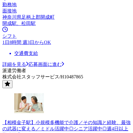
勤務地
面接地
神奈川県足柄上郡開成町
開成駅、松田駅
シフト
1日8時間 週3日からOK
交通費支給
詳細を見る
応募画面に進む
派遣労働者
株式会社スタッフサービス/H10487865
【相模金子駅】小規模多機能で介護／その知識と経験、最強
の武器に変える／ミドル活躍中◎シニア活躍中◎週4日以上