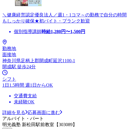
＼健康経営認定優良法人／週1・1コマ～の勤務で自分の時間
もしっかり確保★初バイト・ブランク歓迎
個別指導講師
時給
1,280
円〜
1,500
円
勤務地
面接地
神奈川県足柄上郡開成町延沢1100-1
開成駅 徒歩24分
シフト
1日1.5時間 週1日からOK
交通費支給
未経験OK
詳細を見る
応募画面に進む
アルバイト・パート
明光義塾 新松田駅前教室【303089】