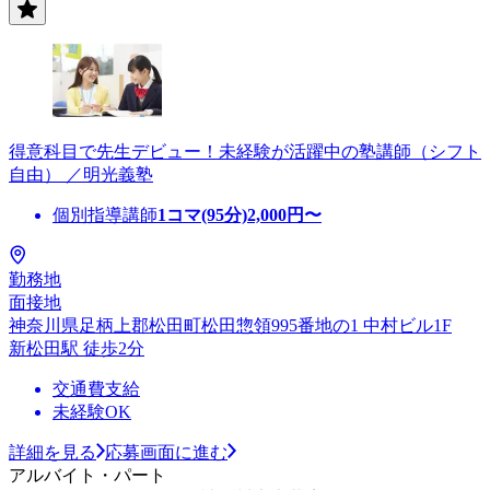
得意科目で先生デビュー！未経験が活躍中の塾講師（シフト
自由） ／明光義塾
個別指導講師
1コマ(95分)
2,000
円〜
勤務地
面接地
神奈川県足柄上郡松田町松田惣領995番地の1 中村ビル1F
新松田駅 徒歩2分
交通費支給
未経験OK
詳細を見る
応募画面に進む
アルバイト・パート