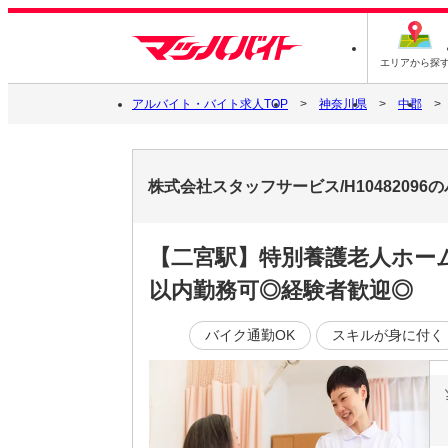
エリアから探
アルバイト・バイト求人TOP
神奈川県
中郡
株式会社スタッフサービス/H1048209
【二宮駅】特別養護老人ホー
以内勤務可◎経験者歓迎◎
バイク通勤OK
スキルが身に付く