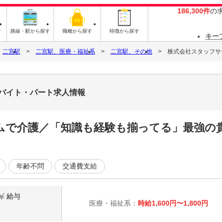
186,300件
の
す
路線・駅から探す
職種から探す
特徴から探す
キー
二宮駅
二宮駅、医療・福祉系
二宮駅、その他
株式会社スタッフサービ
6のバイト・パート求人情報
ムで介護／「知識も経験も揃ってる」最強の
年齢不問
交通費支給
給与
医療・福祉系：
時給1,600円〜1,800円