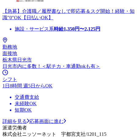
【急募】介護職／履歴書なしで即応募＆スグ開始！経験・知
識"0"OK【日払いOK】
施設・サービス系
時給
1,350
円〜
2,125
円
勤務地
面接地
栃木県日光市
日光市内に多数！＜駅チカ・車通勤okも有＞
シフト
1日8時間 週5日からOK
交通費支給
未経験OK
短期OK
詳細を見る
応募画面に進む
派遣労働者
株式会社ニッソーネット 宇都宮支社/1201_115