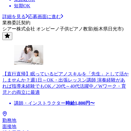
短期OK
詳細を見る
応募画面に進む
業務委託契約
シアー株式会社 オンピーノ子供ピアノ教室(栃木県日光市)
【直行直帰】眠っているピアノスキルを「先生」として活か
しませんか？週1日～OK・出張レッスン講師 演奏経験があ
れば指導未経験でもOK／20代～40代活躍中／Wワーク・育
児との両立に最適
講師・インストラクター
時給
1,800
円〜
勤務地
面接地