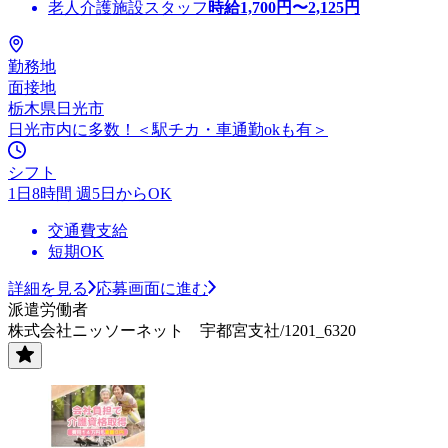
老人介護施設スタッフ
時給
1,700
円〜
2,125
円
勤務地
面接地
栃木県日光市
日光市内に多数！＜駅チカ・車通勤okも有＞
シフト
1日8時間 週5日からOK
交通費支給
短期OK
詳細を見る
応募画面に進む
派遣労働者
株式会社ニッソーネット 宇都宮支社/1201_6320