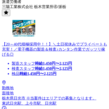
派遣労働者
三陽工業株式会社 栃木営業所④/派栃
【20～40代積極採用中！！】＼土日祝休みでプライベートも
充実！／電子機器の製造＆検査♪カンタン作業でガッツリ稼
げる◎
製造スタッフ
時給
1,450
円〜
2,125
円
検査スタッフ
時給
1,450
円〜
2,125
円
検品
時給
1,450
円〜
2,125
円
勤務地
面接地
栃木県日光市 ※当案件はエリアでの募集となります。
東武日光駅、上今市駅、日光駅