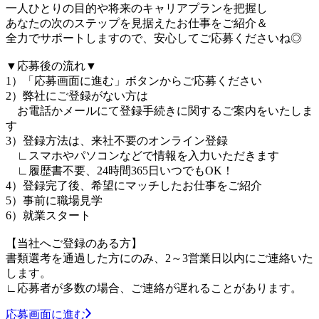
一人ひとりの目的や将来のキャリアプランを把握し
あなたの次のステップを見据えたお仕事をご紹介＆
全力でサポートしますので、安心してご応募くださいね◎
▼応募後の流れ▼
1）「応募画面に進む」ボタンからご応募ください
2）弊社にご登録がない方は
お電話かメールにて登録手続きに関するご案内をいたしま
す
3）登録方法は、来社不要のオンライン登録
∟スマホやパソコンなどで情報を入力いただきます
∟履歴書不要、24時間365日いつでもOK！
4）登録完了後、希望にマッチしたお仕事をご紹介
5）事前に職場見学
6）就業スタート
【当社へご登録のある方】
書類選考を通過した方にのみ、2～3営業日以内にご連絡いた
します。
∟応募者が多数の場合、ご連絡が遅れることがあります。
応募画面に進む