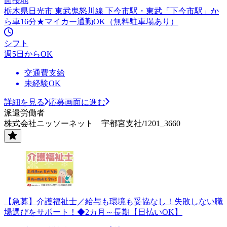
面接地
栃木県日光市 東武鬼怒川線 下今市駅・東武「下今市駅」か
ら車16分★マイカー通勤OK（無料駐車場あり）
シフト
週5日からOK
交通費支給
未経験OK
詳細を見る
応募画面に進む
派遣労働者
株式会社ニッソーネット 宇都宮支社/1201_3660
【急募】介護福祉士／給与も環境も妥協なし！失敗しない職
場選びをサポート！◆2カ月～長期【日払いOK】