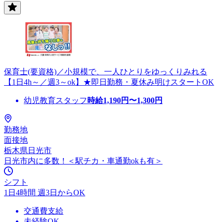
保育士(要資格)／小規模で、一人ひとりをゆっくりみれる
【1日4h～／週3～ok】★即日勤務・夏休み明けスタートOK
幼児教育スタッフ
時給
1,190
円〜
1,300
円
勤務地
面接地
栃木県日光市
日光市内に多数！＜駅チカ・車通勤okも有＞
シフト
1日4時間 週3日からOK
交通費支給
未経験OK