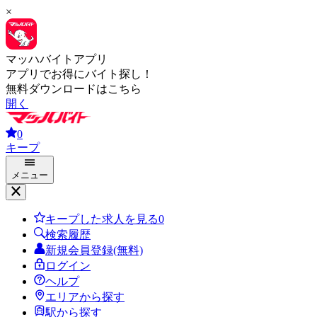
×
マッハバイトアプリ
アプリでお得にバイト探し！
無料ダウンロードはこちら
開く
0
キープ
メニュー
キープした求人を見る
0
検索履歴
新規会員登録(無料)
ログイン
ヘルプ
エリアから探す
駅から探す