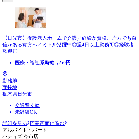
【日光市】養護老人ホームで介護／経験か資格、片方でも自
信がある貴方へ／ミドル活躍中◎週4日以上勤務可◎経験者
歓迎◎
医療・福祉系
時給
1,250
円
勤務地
面接地
栃木県日光市
交通費支給
未経験OK
詳細を見る
応募画面に進む
アルバイト・パート
パティズ 今市店