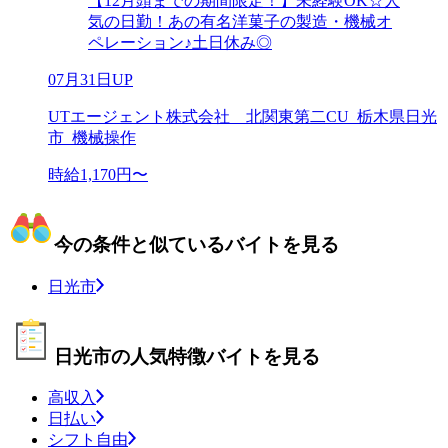
【12月頭までの期間限定！】未経験OK☆人
気の日勤！あの有名洋菓子の製造・機械オ
ペレーション♪土日休み◎
07月31日UP
UTエージェント株式会社 北関東第二CU_栃木県日光
市_機械操作
時給1,170円〜
今の条件と似ているバイトを見る
日光市
日光市の人気特徴バイトを見る
高収入
日払い
シフト自由