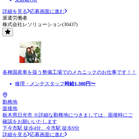
詳細を見る
応募画面に進む
派遣労働者
株式会社レソリューション(30437)
各種国産車を扱う整備工場でのメカニックのお仕事です！！
修理・メンテスタッフ
時給
1,300
円〜
勤務地
面接地
栃木県日光市 ※詳細な勤務地につきましては、面接時にご
確認をお願いいたします
下今市駅 徒歩4分、今市駅 徒歩9分
詳細を見る
応募画面に進む