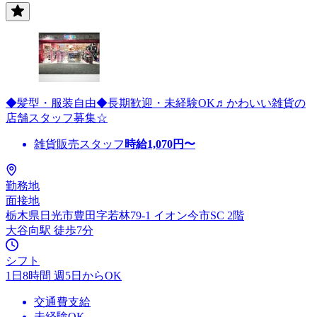
◆髪型・服装自由◆長期歓迎・未経験OK♬かわいい雑貨の
店舗スタッフ募集☆
雑貨販売スタッフ
時給
1,070
円〜
勤務地
面接地
栃木県日光市豊田字若林79-1 イオン今市SC 2階
大谷向駅 徒歩7分
シフト
1日8時間 週5日からOK
交通費支給
未経験OK