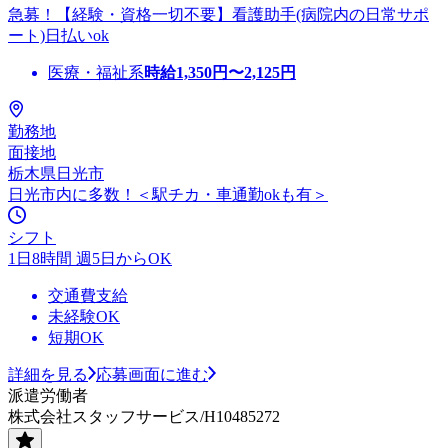
急募！【経験・資格一切不要】看護助手(病院内の日常サポ
ート)日払いok
医療・福祉系
時給
1,350
円〜
2,125
円
勤務地
面接地
栃木県日光市
日光市内に多数！＜駅チカ・車通勤okも有＞
シフト
1日8時間 週5日からOK
交通費支給
未経験OK
短期OK
詳細を見る
応募画面に進む
派遣労働者
株式会社スタッフサービス/H10485272