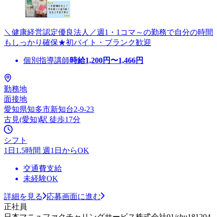
＼健康経営認定優良法人／週1・1コマ～の勤務で自分の時間
もしっかり確保★初バイト・ブランク歓迎
個別指導講師
時給
1,200
円〜
1,466
円
勤務地
面接地
愛知県知多市新知台2-9-23
古見(愛知)駅 徒歩17分
シフト
1日1.5時間 週1日からOK
交通費支給
未経験OK
詳細を見る
応募画面に進む
正社員
日本マニュファクチャリングサービス株式会社01/chu181204