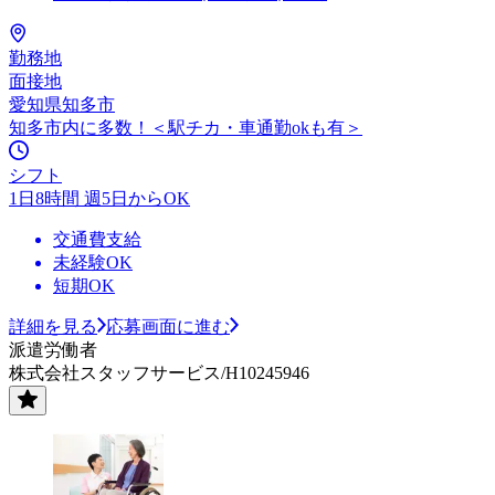
勤務地
面接地
愛知県知多市
知多市内に多数！＜駅チカ・車通勤okも有＞
シフト
1日8時間 週5日からOK
交通費支給
未経験OK
短期OK
詳細を見る
応募画面に進む
派遣労働者
株式会社スタッフサービス/H10245946