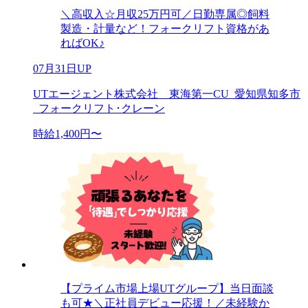
＼高収入☆月収25万円可／日勤専属◎飼料
製造・計量など！フォークリフト資格があ
ればOK♪
07月31日UP
UTエージェント株式会社 東海第一CU_愛知県知多市
_フォークリフト･クレーン
時給1,400円〜
【プライム市場上場UTグループ】当日面談
も可★＼正社員デビュー応援！／未経験か