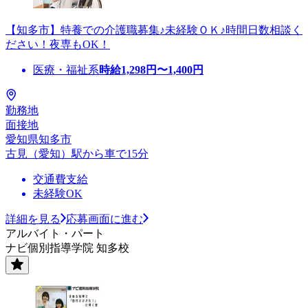
【知多市】特養での介護職募集♪未経験ＯＫ♪時間日数相談く
ださい！夜専もOK！
医療・福祉系
時給
1,298
円〜
1,400
円
勤務地
面接地
愛知県知多市
古見（愛知）駅から車で15分
交通費支給
未経験OK
詳細を見る
応募画面に進む
アルバイト・パート
ナビ個別指導学院 知多校