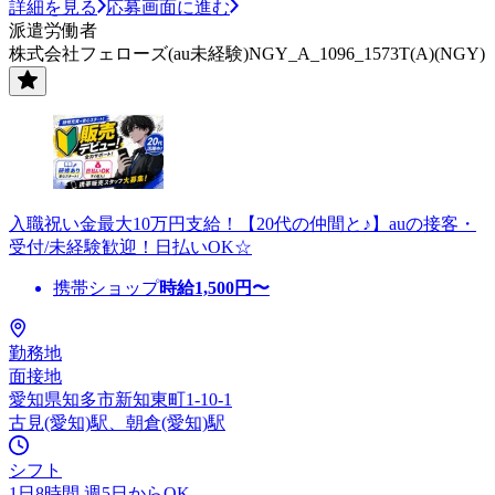
詳細を見る
応募画面に進む
派遣労働者
株式会社フェローズ(au未経験)NGY_A_1096_1573T(A)(NGY)
入職祝い金最大10万円支給！【20代の仲間と♪】auの接客・
受付/未経験歓迎！日払いOK☆
携帯ショップ
時給
1,500
円〜
勤務地
面接地
愛知県知多市新知東町1-10-1
古見(愛知)駅、朝倉(愛知)駅
シフト
1日8時間 週5日からOK