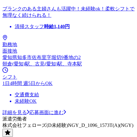
ブランクのある主婦さんも活躍中！未経験ok！柔軟シフトで
無理なく続けられる！
清掃スタッフ
時給
1,140
円
勤務地
面接地
愛知県知多市佐布里字堀切9番地の2
朝倉(愛知)駅、古見(愛知)駅、寺本駅
シフト
1日4時間 週5日からOK
交通費支給
未経験OK
詳細を見る
応募画面に進む
派遣労働者
株式会社フェローズ(D未経験)NGY_D_1096_1573T(A)(NGY)