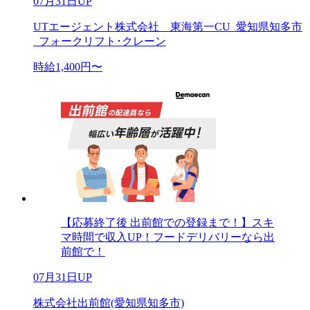
07月31日UP
UTエージェント株式会社 東海第一CU_愛知県知多市
_フォークリフト･クレーン
時給1,400円〜
【応募終了後 出前館での登録まで！】スキ
マ時間で収入UP！フードデリバリーなら出
前館で！
07月31日UP
株式会社出前館(愛知県知多市)