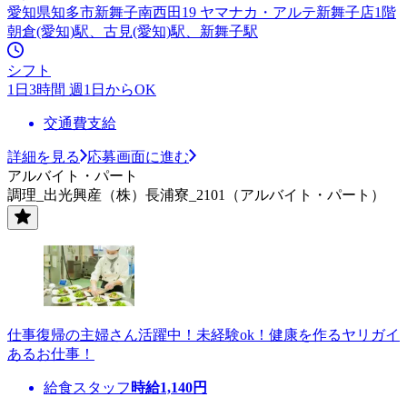
愛知県知多市新舞子南西田19 ヤマナカ・アルテ新舞子店1階
朝倉(愛知)駅、古見(愛知)駅、新舞子駅
シフト
1日3時間 週1日からOK
交通費支給
詳細を見る
応募画面に進む
アルバイト・パート
調理_出光興産（株）長浦寮_2101（アルバイト・パート）
仕事復帰の主婦さん活躍中！未経験ok！健康を作るヤリガイ
あるお仕事！
給食スタッフ
時給
1,140
円