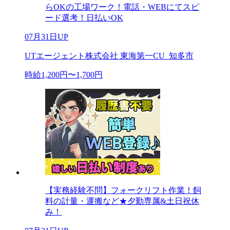
らOKの工場ワーク！電話・WEBにてスピ
ード選考！日払いOK
07月31日UP
UTエージェント株式会社 東海第一CU_知多市
時給1,200円〜1,700円
【実務経験不問】フォークリフト作業！飼
料の計量・運搬など★夕勤専属&土日祝休
み！