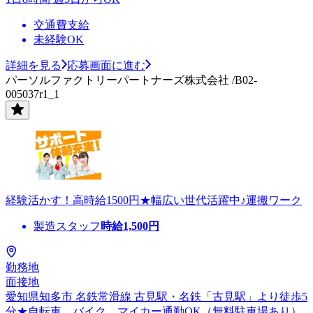
交通費支給
未経験OK
詳細を見る
応募画面に進む
パーソルファクトリーパートナーズ株式会社 /B02-
005037r1_1
経験活かす！高時給1500円★幅広い世代活躍中♪運搬ワーク
製造スタッフ
時給
1,500
円
勤務地
面接地
愛知県知多市 名鉄常滑線 古見駅・名鉄「古見駅」より徒歩5
分★自転車、バイク、マイカー通勤OK（無料駐車場あり）