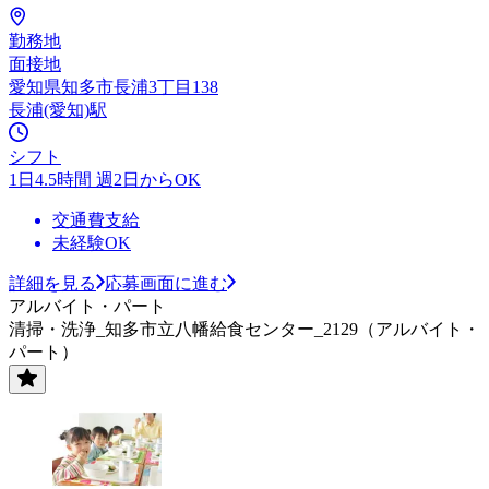
勤務地
面接地
愛知県知多市長浦3丁目138
長浦(愛知)駅
シフト
1日4.5時間 週2日からOK
交通費支給
未経験OK
詳細を見る
応募画面に進む
アルバイト・パート
清掃・洗浄_知多市立八幡給食センター_2129（アルバイト・
パート）