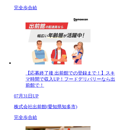
完全歩合給
【応募終了後 出前館での登録まで！】スキ
マ時間で収入UP！フードデリバリーなら出
前館で！
07月31日UP
株式会社出前館(愛知県知多市)
完全歩合給