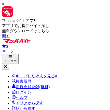
×
マッハバイトアプリ
アプリでお得にバイト探し！
無料ダウンロードはこちら
開く
0
キープ
メニュー
キープした求人を見る
0
検索履歴
新規会員登録(無料)
ログイン
ヘルプ
エリアから探す
駅から探す