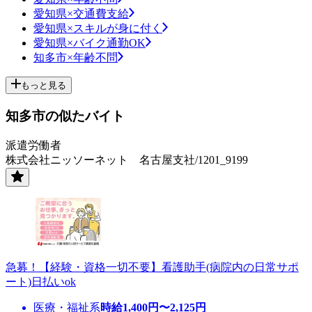
愛知県×交通費支給
愛知県×スキルが身に付く
愛知県×バイク通勤OK
知多市×年齢不問
もっと見る
知多市の似たバイト
派遣労働者
株式会社ニッソーネット 名古屋支社/1201_9199
急募！【経験・資格一切不要】看護助手(病院内の日常サポ
ート)日払いok
医療・福祉系
時給
1,400
円〜
2,125
円