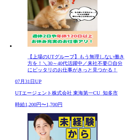
【上場のUTグループ】もう無理しない働き
方を！＼30～40代活躍中／来社不要◎自分
にピッタリのお仕事がきっと見つかる！
07月31日UP
UTエージェント株式会社 東海第一CU_知多市
時給1,200円〜1,700円