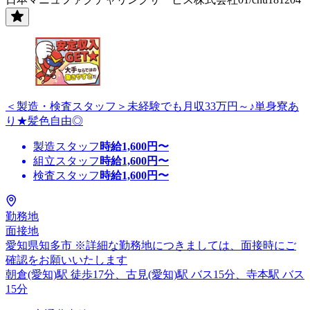
＜製造・検査スタッフ＞未経験でも月収33万円～♪単身寮あ
り★髪色自由◎
製造スタッフ
時給
1,600
円〜
組立スタッフ
時給
1,600
円〜
検査スタッフ
時給
1,600
円〜
勤務地
面接地
愛知県知多市 ※詳細な勤務地につきましては、面接時にご
確認をお願いいたします
朝倉(愛知)駅 徒歩17分、古見(愛知)駅 バス15分、寺本駅 バス
15分