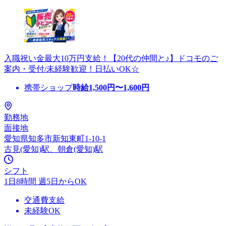
入職祝い金最大10万円支給！【20代の仲間と♪】ドコモのご
案内・受付/未経験歓迎！日払いOK☆
携帯ショップ
時給
1,500
円〜
1,600
円
勤務地
面接地
愛知県知多市新知東町1-10-1
古見(愛知)駅、朝倉(愛知)駅
シフト
1日8時間 週5日からOK
交通費支給
未経験OK