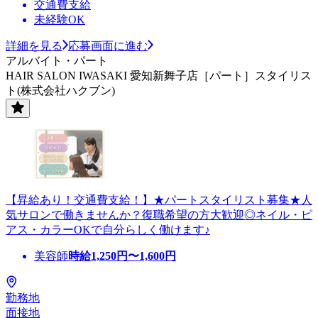
交通費支給
未経験OK
詳細を見る
応募画面に進む
アルバイト・パート
HAIR SALON IWASAKI 愛知新舞子店［パート］スタイリス
ト(株式会社ハクブン)
【昇給あり！交通費支給！】★パートスタイリスト募集★人
気サロンで働きませんか？復職希望の方大歓迎◎ネイル・ピ
アス・カラーOKで自分らしく働けます♪
美容師
時給
1,250
円〜
1,600
円
勤務地
面接地