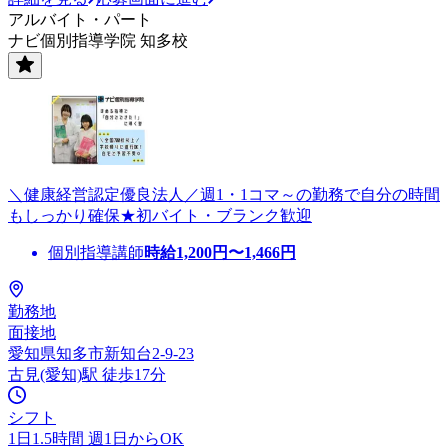
アルバイト・パート
ナビ個別指導学院 知多校
＼健康経営認定優良法人／週1・1コマ～の勤務で自分の時間
もしっかり確保★初バイト・ブランク歓迎
個別指導講師
時給
1,200
円〜
1,466
円
勤務地
面接地
愛知県知多市新知台2-9-23
古見(愛知)駅 徒歩17分
シフト
1日1.5時間 週1日からOK