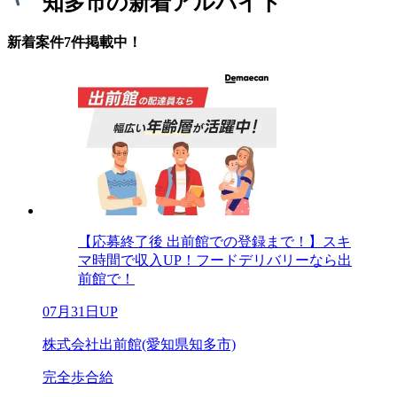
知多市の新着アルバイト
新着案件7件掲載中！
【応募終了後 出前館での登録まで！】スキ
マ時間で収入UP！フードデリバリーなら出
前館で！
07月31日UP
株式会社出前館(愛知県知多市)
完全歩合給