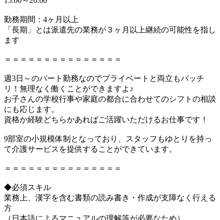
15:00～20:00
勤務期間：4ヶ月以上
「長期」とは派遣先の業務が３ヶ月以上継続の可能性を指し
ます
＝＝＝＝＝＝＝＝＝＝＝＝＝＝＝
週3日～のパート勤務なのでプライベートと両立もバッチ
リ！無理なく働くことができますよ♪
お子さんの学校行事や家庭の都合に合わせてのシフトの相談
にも応じます。
資格か経験どちらかあればご活躍いただけるお仕事です！
9部室の小規模体制となっており、スタッフもゆとりを持っ
て介護サービスを提供することができています。
＝＝＝＝＝＝＝＝＝＝＝＝＝＝＝
◆必須スキル
業務上、漢字を含む書類の読み書き・作成が支障なく行える
方
（日本語によるマニュアルの理解等が必要なため）