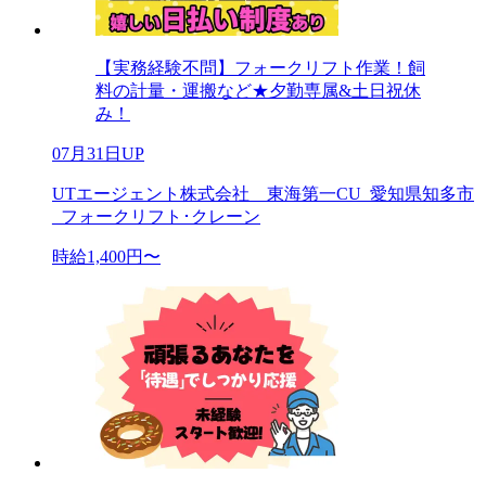
【実務経験不問】フォークリフト作業！飼
料の計量・運搬など★夕勤専属&土日祝休
み！
07月31日UP
UTエージェント株式会社 東海第一CU_愛知県知多市
_フォークリフト･クレーン
時給1,400円〜