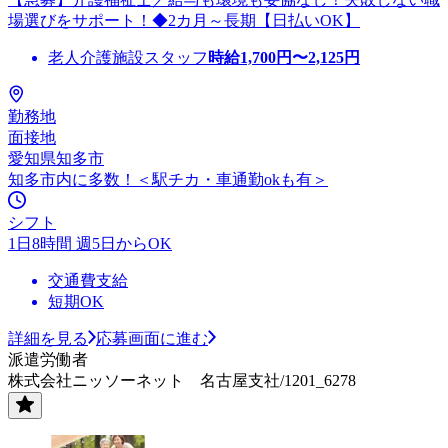
場選びをサポート！◆2カ月～長期【日払いOK】
老人介護施設スタッフ
時給
1,700
円〜
2,125
円
勤務地
面接地
愛知県知多市
知多市内に多数！＜駅チカ・車通勤okも有＞
シフト
1日8時間 週5日からOK
交通費支給
短期OK
詳細を見る
応募画面に進む
派遣労働者
株式会社ニッソーネット 名古屋支社/1201_6278