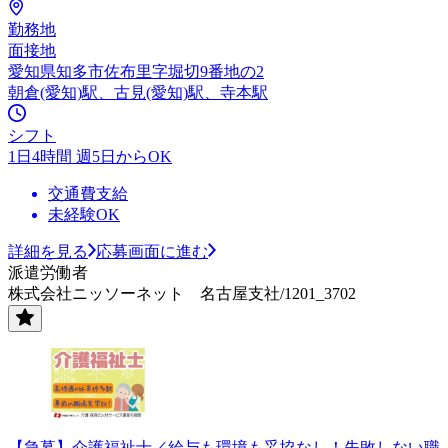
勤務地
面接地
愛知県知多市佐布里字堀切9番地の2
朝倉(愛知)駅、古見(愛知)駅、寺本駅
シフト
1日4時間 週5日からOK
交通費支給
未経験OK
詳細を見る
応募画面に進む
派遣労働者
株式会社ニッソーネット 名古屋支社/1201_3702
【急募】介護福祉士／給与も環境も妥協なし！失敗しない職