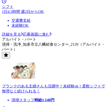
シフト
1日4.5時間 週2日からOK
交通費支給
未経験OK
詳細を見る
応募画面に進む
アルバイト・パート
清掃・洗浄_知多市立八幡給食センター_2129（アルバイト・
パート）
ブランクのある主婦さんも活躍中！未経験ok！柔軟シフトで
無理なく続けられる！
清掃スタッフ
時給
1,140
円