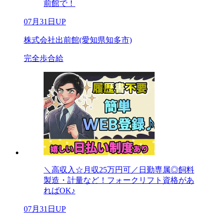
前館で！
07月31日UP
株式会社出前館(愛知県知多市)
完全歩合給
＼高収入☆月収25万円可／日勤専属◎飼料
製造・計量など！フォークリフト資格があ
ればOK♪
07月31日UP