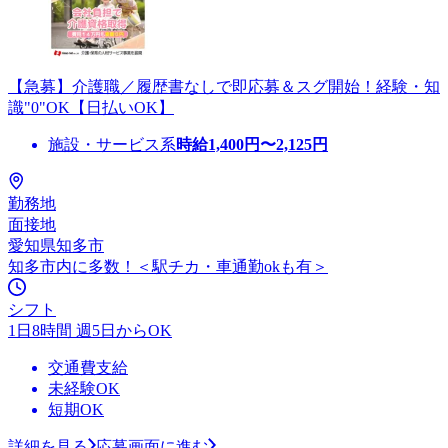
【急募】介護職／履歴書なしで即応募＆スグ開始！経験・知
識"0"OK【日払いOK】
施設・サービス系
時給
1,400
円〜
2,125
円
勤務地
面接地
愛知県知多市
知多市内に多数！＜駅チカ・車通勤okも有＞
シフト
1日8時間 週5日からOK
交通費支給
未経験OK
短期OK
詳細を見る
応募画面に進む