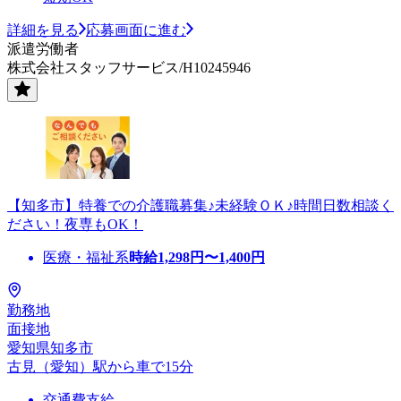
詳細を見る
応募画面に進む
派遣労働者
株式会社スタッフサービス/H10245946
【知多市】特養での介護職募集♪未経験ＯＫ♪時間日数相談く
ださい！夜専もOK！
医療・福祉系
時給
1,298
円〜
1,400
円
勤務地
面接地
愛知県知多市
古見（愛知）駅から車で15分
交通費支給