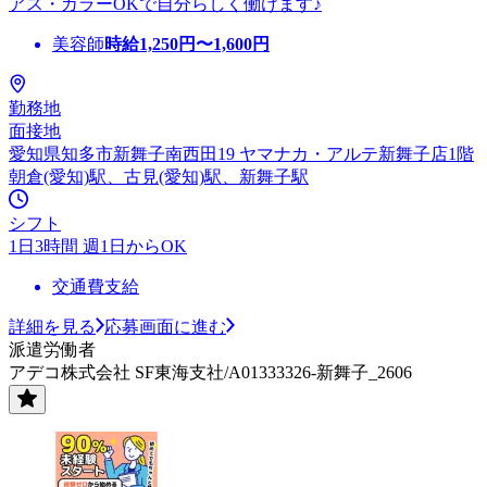
アス・カラーOKで自分らしく働けます♪
美容師
時給
1,250
円〜
1,600
円
勤務地
面接地
愛知県知多市新舞子南西田19 ヤマナカ・アルテ新舞子店1階
朝倉(愛知)駅、古見(愛知)駅、新舞子駅
シフト
1日3時間 週1日からOK
交通費支給
詳細を見る
応募画面に進む
派遣労働者
アデコ株式会社 SF東海支社/A01333326-新舞子_2606