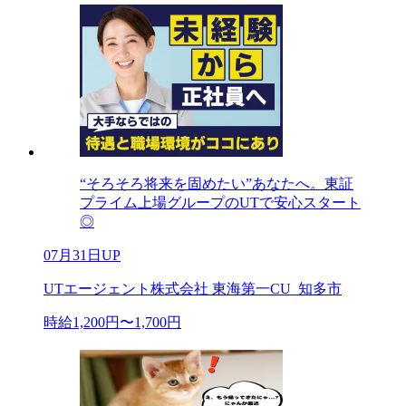
“そろそろ将来を固めたい”あなたへ。東証
プライム上場グループのUTで安心スタート
◎
07月31日UP
UTエージェント株式会社 東海第一CU_知多市
時給1,200円〜1,700円