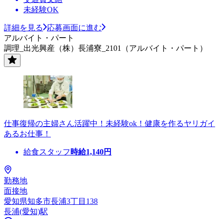
未経験OK
詳細を見る
応募画面に進む
アルバイト・パート
調理_出光興産（株）長浦寮_2101（アルバイト・パート）
仕事復帰の主婦さん活躍中！未経験ok！健康を作るヤリガイ
あるお仕事！
給食スタッフ
時給
1,140
円
勤務地
面接地
愛知県知多市長浦3丁目138
長浦(愛知)駅