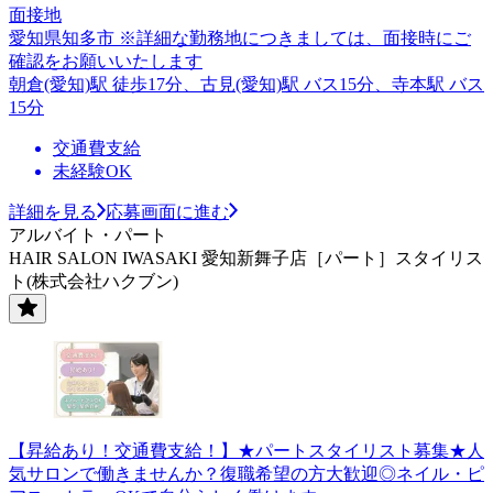
面接地
愛知県知多市 ※詳細な勤務地につきましては、面接時にご
確認をお願いいたします
朝倉(愛知)駅 徒歩17分、古見(愛知)駅 バス15分、寺本駅 バス
15分
交通費支給
未経験OK
詳細を見る
応募画面に進む
アルバイト・パート
HAIR SALON IWASAKI 愛知新舞子店［パート］スタイリス
ト(株式会社ハクブン)
【昇給あり！交通費支給！】★パートスタイリスト募集★人
気サロンで働きませんか？復職希望の方大歓迎◎ネイル・ピ