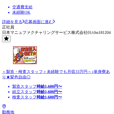
交通費支給
未経験OK
詳細を見る
応募画面に進む
正社員
日本マニュファクチャリングサービス株式会社01/chu181204
＜製造・検査スタッフ＞未経験でも月収33万円～♪単身寮あ
り★髪色自由◎
製造スタッフ
時給
1,600
円〜
組立スタッフ
時給
1,600
円〜
検査スタッフ
時給
1,600
円〜
勤務地