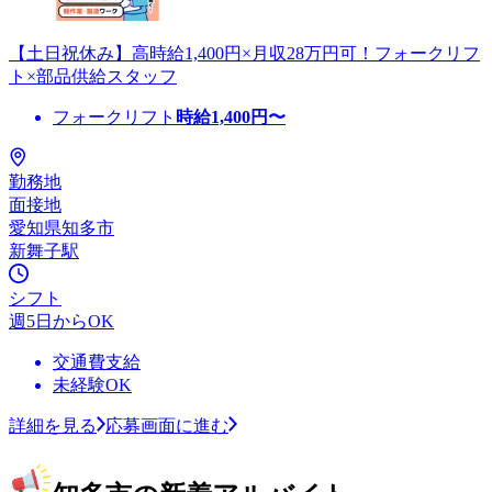
【土日祝休み】高時給1,400円×月収28万円可！フォークリフ
ト×部品供給スタッフ
フォークリフト
時給
1,400
円〜
勤務地
面接地
愛知県知多市
新舞子駅
シフト
週5日からOK
交通費支給
未経験OK
詳細を見る
応募画面に進む