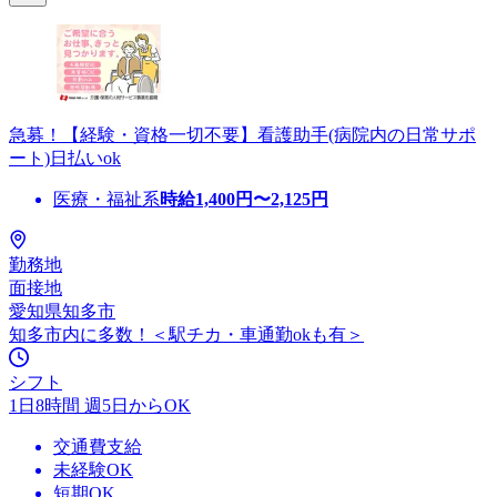
急募！【経験・資格一切不要】看護助手(病院内の日常サポ
ート)日払いok
医療・福祉系
時給
1,400
円〜
2,125
円
勤務地
面接地
愛知県知多市
知多市内に多数！＜駅チカ・車通勤okも有＞
シフト
1日8時間 週5日からOK
交通費支給
未経験OK
短期OK