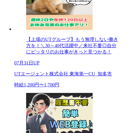
【上場のUTグループ】もう無理しない働き
方を！＼30～40代活躍中／来社不要◎自分
にピッタリのお仕事がきっと見つかる！
07月31日UP
UTエージェント株式会社 東海第一CU_知多市
時給1,200円〜1,700円