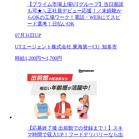
【プライム市場上場UTグループ】当日面談
も可★＼正社員デビュー応援！／未経験か
らOKの工場ワーク！電話・WEBにてスピ
ード選考！日払いOK
07月31日UP
UTエージェント株式会社 東海第一CU_知多市
時給1,200円〜1,700円
【応募終了後 出前館での登録まで！】スキ
マ時間で収入UP！フードデリバリーなら出