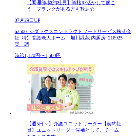
【調理師/契約社員】資格を活かして働こ
う！ブランクがある方も歓迎☆
07月29日UP
62500_シダックスコントラクトフードサービス株式会
社_特別養護老人ホーム 旭川緑苑 内厨房_218925_
契・調
時給1,120円〜1,500円
【週5日～】介護ユニットリーダー【契約社
員】ユニットリーダー候補として、チーム