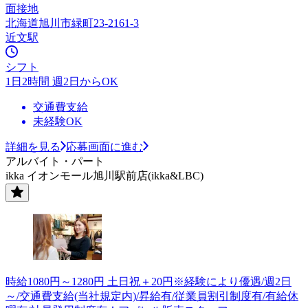
面接地
北海道旭川市緑町23-2161-3
近文駅
シフト
1日2時間 週2日からOK
交通費支給
未経験OK
詳細を見る
応募画面に進む
アルバイト・パート
ikka イオンモール旭川駅前店(ikka&LBC)
時給1080円～1280円 土日祝＋20円※経験により優遇/週2日
～/交通費支給(当社規定内)/昇給有/従業員割引制度有/有給休