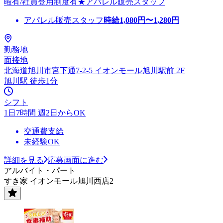
暇有/社員登用制度有★アパレル販売スタッフ
アパレル販売スタッフ
時給
1,080
円〜
1,280
円
勤務地
面接地
北海道旭川市宮下通7-2-5 イオンモール旭川駅前 2F
旭川駅 徒歩1分
シフト
1日7時間 週2日からOK
交通費支給
未経験OK
詳細を見る
応募画面に進む
アルバイト・パート
すき家 イオンモール旭川西店2