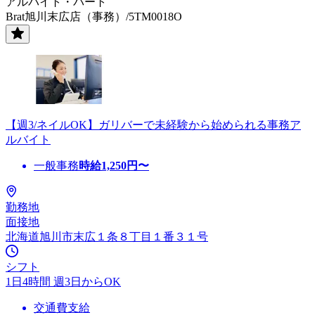
アルバイト・パート
Brat旭川末広店（事務）/5TM0018O
【週3/ネイルOK】ガリバーで未経験から始められる事務ア
ルバイト
一般事務
時給
1,250
円〜
勤務地
面接地
北海道旭川市末広１条８丁目１番３１号
シフト
1日4時間 週3日からOK
交通費支給