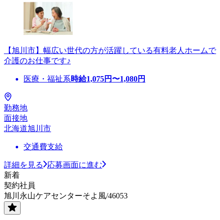
【旭川市】幅広い世代の方が活躍している有料老人ホームで
介護のお仕事です♪
医療・福祉系
時給
1,075
円〜
1,080
円
勤務地
面接地
北海道旭川市
交通費支給
詳細を見る
応募画面に進む
新着
契約社員
旭川永山ケアセンターそよ風/46053