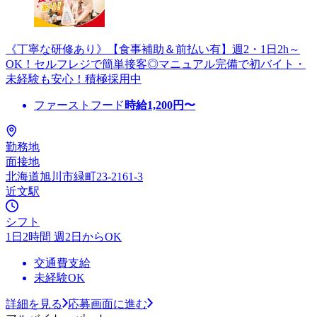
《丁寧な研修あり》【食事補助＆前払い有】週2・1日2h～
OK！セルフレジで簡単接客◎マニュアル完備で初バイト・
未経験も安心！積極採用中
ファーストフード
時給
1,200
円〜
勤務地
面接地
北海道旭川市緑町23-2161-3
近文駅
シフト
1日2時間 週2日からOK
交通費支給
未経験OK
詳細を見る
応募画面に進む