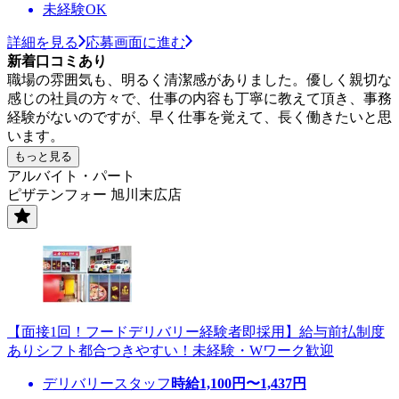
未経験OK
詳細を見る
応募画面に進む
新着口コミあり
職場の雰囲気も、明るく清潔感がありました。優しく親切な
感じの社員の方々で、仕事の内容も丁寧に教えて頂き、事務
経験がないのですが、早く仕事を覚えて、長く働きたいと思
います。
もっと見る
アルバイト・パート
ピザテンフォー 旭川末広店
【面接1回！フードデリバリー経験者即採用】給与前払制度
ありシフト都合つきやすい！未経験・Wワーク歓迎
デリバリースタッフ
時給
1,100
円〜
1,437
円