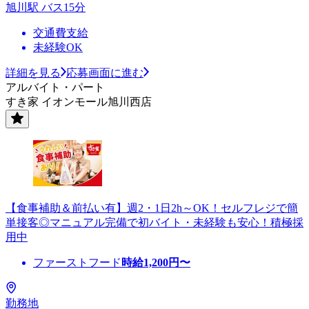
旭川駅 バス15分
交通費支給
未経験OK
詳細を見る
応募画面に進む
アルバイト・パート
すき家 イオンモール旭川西店
【食事補助＆前払い有】週2・1日2h～OK！セルフレジで簡
単接客◎マニュアル完備で初バイト・未経験も安心！積極採
用中
ファーストフード
時給
1,200
円〜
勤務地