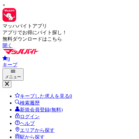
×
マッハバイトアプリ
アプリでお得にバイト探し！
無料ダウンロードはこちら
開く
0
キープ
メニュー
キープした求人を見る
0
検索履歴
新規会員登録(無料)
ログイン
ヘルプ
エリアから探す
駅から探す