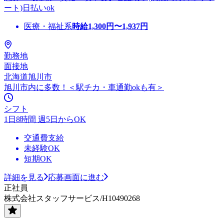
ート)日払いok
医療・福祉系
時給
1,300
円〜
1,937
円
勤務地
面接地
北海道旭川市
旭川市内に多数！＜駅チカ・車通勤okも有＞
シフト
1日8時間 週5日からOK
交通費支給
未経験OK
短期OK
詳細を見る
応募画面に進む
正社員
株式会社スタッフサービス/H10490268