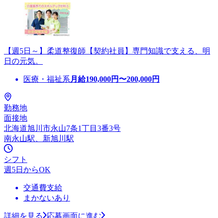
【週5日～】柔道整復師【契約社員】専門知識で支える、明
日の元気。
医療・福祉系
月給
190,000
円〜
200,000
円
勤務地
面接地
北海道旭川市永山7条1丁目3番3号
南永山駅、新旭川駅
シフト
週5日からOK
交通費支給
まかないあり
詳細を見る
応募画面に進む