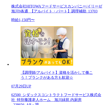
株式会社HITOWAフードサービスカンパニー/イリーゼ
旭川9条通_【アルバイト・パート】調理補助_13703
時給1,150円〜
【調理師/アルバイト】資格を活かして働こ
う！ブランクがある方も歓迎☆
07月29日UP
62500_シダックスコントラクトフードサービス株式会
社_特別養護老人ホーム 旭川緑苑 内厨房
_238656_AP・調