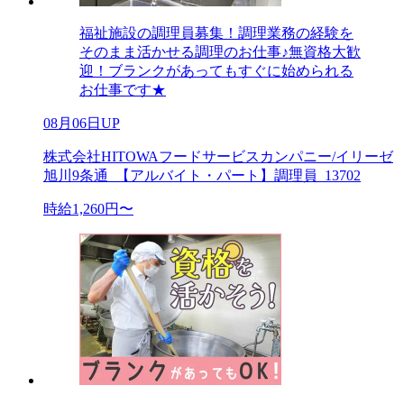
福祉施設の調理員募集！調理業務の経験を
そのまま活かせる調理のお仕事♪無資格大歓
迎！ブランクがあってもすぐに始められる
お仕事です★
08月06日UP
株式会社HITOWAフードサービスカンパニー/イリーゼ
旭川9条通_【アルバイト・パート】調理員_13702
時給1,260円〜