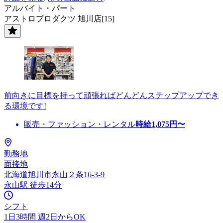
アルバイト・パート
アストロプロダクツ 旭川店[15]
前向きに目標を持って頑張ればどんどんステップアップでき
る環境です!
販売・ファッション・レンタル
時給
1,075
円〜
勤務地
面接地
北海道旭川市永山２条16-3-9
永山駅 徒歩14分
シフト
1日3時間 週2日からOK