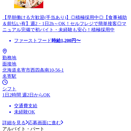
【早朝働ける方歓迎(手当あり)】◎積極採用中◎【食事補助
＆前払い有】週2・1日2h～OK！セルフレジで簡単接客◎マ
ニュアル完備で初バイト・未経験も安心！積極採用中
ファーストフード
時給
1,200
円〜
勤務地
面接地
北海道名寄市西四条南10-56-1
名寄駅
シフト
1日2時間 週2日からOK
交通費支給
未経験OK
詳細を見る
応募画面に進む
アルバイト・パート