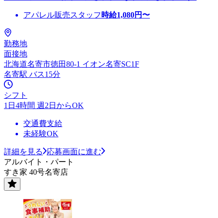
アパレル販売スタッフ
時給
1,080
円〜
勤務地
面接地
北海道名寄市徳田80-1 イオン名寄SC1F
名寄駅 バス15分
シフト
1日4時間 週2日からOK
交通費支給
未経験OK
詳細を見る
応募画面に進む
アルバイト・パート
すき家 40号名寄店