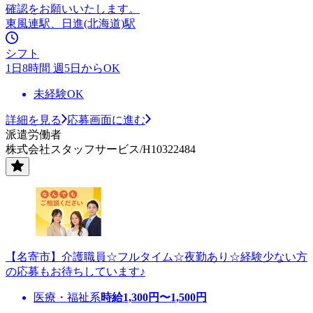
確認をお願いいたします。
東風連駅、日進(北海道)駅
シフト
1日8時間 週5日からOK
未経験OK
詳細を見る
応募画面に進む
派遣労働者
株式会社スタッフサービス/H10322484
【名寄市】介護職員☆フルタイム☆夜勤あり☆経験少ない方
の応募もお待ちしています♪
医療・福祉系
時給
1,300
円〜
1,500
円