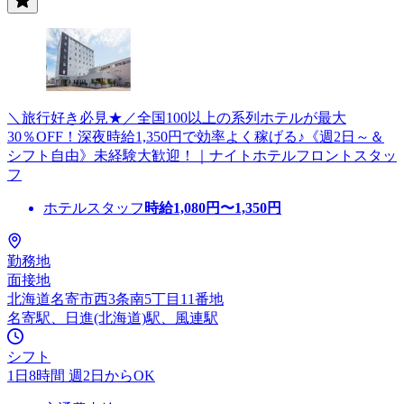
＼旅行好き必見★／全国100以上の系列ホテルが最大
30％OFF！深夜時給1,350円で効率よく稼げる♪《週2日～＆
シフト自由》未経験大歓迎！｜ナイトホテルフロントスタッ
フ
ホテルスタッフ
時給
1,080
円〜
1,350
円
勤務地
面接地
北海道名寄市西3条南5丁目11番地
名寄駅、日進(北海道)駅、風連駅
シフト
1日8時間 週2日からOK