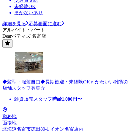
交通費支給
未経験OK
まかないあり
詳細を見る
応募画面に進む
アルバイト・パート
Dearパティズ 名寄店
◆髪型・服装自由◆長期歓迎・未経験OK♬かわいい雑貨の
店舗スタッフ募集☆
雑貨販売スタッフ
時給
1,080
円〜
勤務地
面接地
北海道名寄市徳田80-1 イオン名寄店内