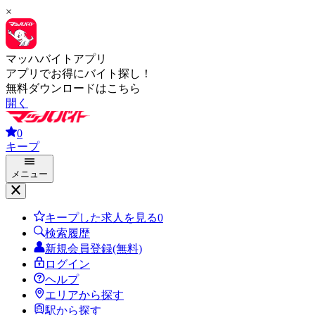
×
マッハバイトアプリ
アプリでお得にバイト探し！
無料ダウンロードはこちら
開く
0
キープ
メニュー
キープした求人を見る
0
検索履歴
新規会員登録(無料)
ログイン
ヘルプ
エリアから探す
駅から探す