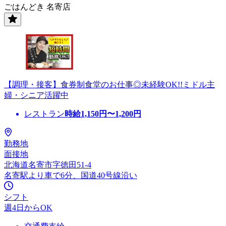
ごはんどき 名寄店
【調理・接客】食券制食堂のお仕事◎未経験OK!!ミドル主
婦・シニア活躍中
レストラン
時給
1,150
円〜
1,200
円
勤務地
面接地
北海道名寄市字徳田51-4
名寄駅より車で6分、国道40号線沿い
シフト
週4日からOK