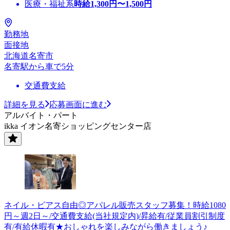
医療・福祉系
時給
1,300
円〜
1,500
円
勤務地
面接地
北海道名寄市
名寄駅から車で5分
交通費支給
詳細を見る
応募画面に進む
アルバイト・パート
ikka イオン名寄ショッピングセンター店
ネイル・ピアス自由◎アパレル販売スタッフ募集！時給1080
円～週2日～/交通費支給(当社規定内)/昇給有/従業員割引制度
有/有給休暇有★おしゃれを楽しみながら働きましょう♪