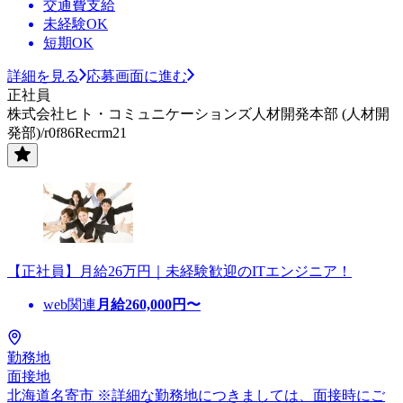
交通費支給
未経験OK
短期OK
詳細を見る
応募画面に進む
正社員
株式会社ヒト・コミュニケーションズ人材開発本部 (人材開
発部)/r0f86Recrm21
【正社員】月給26万円｜未経験歓迎のITエンジニア！
web関連
月給
260,000
円〜
勤務地
面接地
北海道名寄市 ※詳細な勤務地につきましては、面接時にご