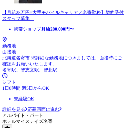
【月給28万円×大手モバイルキャリア／名寄勤務】契約受付
スタッフ募集！
携帯ショップ
月給
280,000
円〜
勤務地
面接地
北海道名寄市 ※詳細な勤務地につきましては、面接時にご
確認をお願いいたします。
名寄駅、智恵文駅、智北駅
シフト
1日8時間 週5日からOK
未経験OK
詳細を見る
応募画面に進む
アルバイト・パート
ホテルマイステイズ名寄