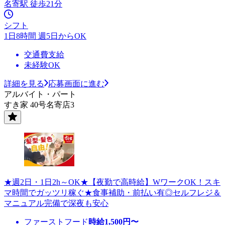
名寄駅 徒歩21分
シフト
1日8時間 週5日からOK
交通費支給
未経験OK
詳細を見る
応募画面に進む
アルバイト・パート
すき家 40号名寄店3
★週2日・1日2h～OK★【夜勤で高時給】WワークOK！スキ
マ時間でガッツリ稼ぐ★食事補助・前払い有◎セルフレジ＆
マニュアル完備で深夜も安心
ファーストフード
時給
1,500
円〜