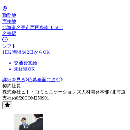
勤務地
面接地
北海道名寄市西四条南10-56-1
名寄駅
シフト
1日2時間 週2日からOK
交通費支給
未経験OK
詳細を見る
応募画面に進む
契約社員
株式会社ヒト・コミュニケーションズ人材開発本部 (北海道
支社)/s0f20COM250901