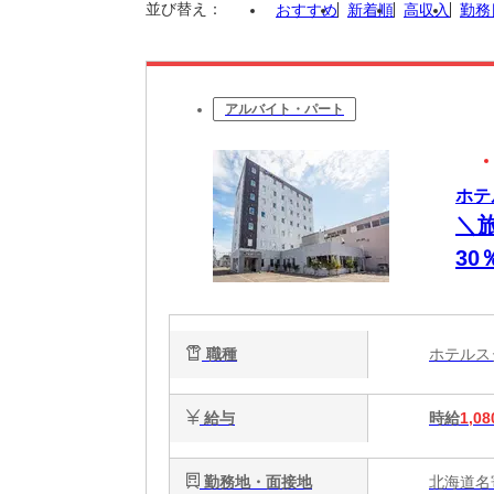
並び替え：
おすすめ
新着順
高収入
勤務
アルバイト・パート
ホテ
＼
30
日
フ
職種
ホテル
給与
時給
1,08
勤務地・面接地
北海道名