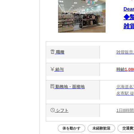
De
◆
雑
職種
雑貨販
給与
時給
1,08
勤務地・面接地
北海道名
名寄駅 徒
シフト
1日8時間
体を動かす
未経験歓迎
交通費