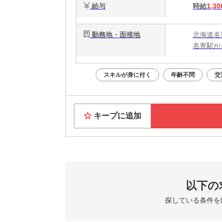
給与
時給
1,30
勤務地・面接地
北海道名
名寄駅か
スキルが身に付く
年齢不問
交
キープに追加
以下の
探している条件を