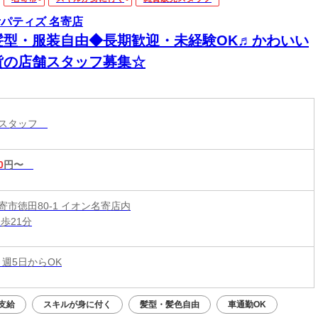
arパティズ 名寄店
髪型・服装自由◆長期歓迎・未経験OK♬かわいい
貨の店舗スタッフ募集☆
売スタッフ
0
円〜
寄市徳田80-1 イオン名寄店内
歩21分
 週5日からOK
支給
スキルが身に付く
髪型・髪色自由
車通勤OK