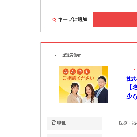
キープに追加
派遣労働者
株式
【
少
職種
医療・