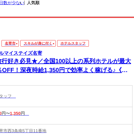
日数が少ない
人気順
名寄市
スキルが身に付く
ホテルスタッフ
ルマイステイズ名寄
旅行好き必見★／全国100以上の系列ホテルが最大
％OFF！深夜時給1,350円で効率よく稼げる♪《週2
～＆シフト自由》未経験大歓迎！｜ナイトホテル
ロントスタッフ
スタッフ
0
円〜
1,350
円
寄市西3条南5丁目11番地