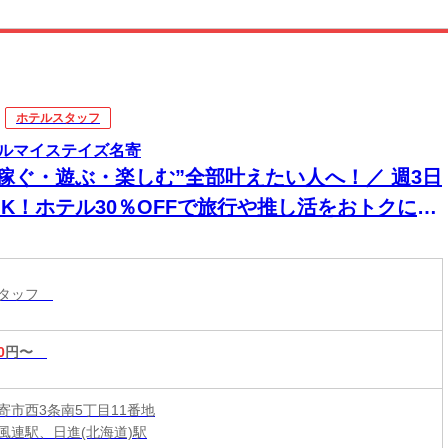
ホテルスタッフ
ルマイステイズ名寄
“稼ぐ・遊ぶ・楽しむ”全部叶えたい人へ！／ 週3日
OK！ホテル30％OFFで旅行や推し活をおトクに楽
める♪学生さん・フリーターさん大歓迎★特別な資
や経験不要！未経験OKのフロントWORK☆
スタッフ
0
円〜
寄市西3条南5丁目11番地
風連駅、日進(北海道)駅