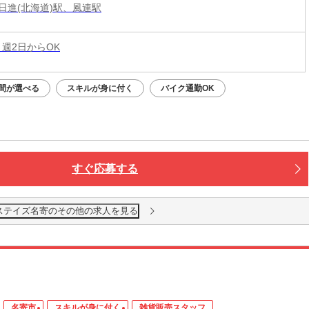
日進(北海道)駅、風連駅
 週2日からOK
間が選べる
スキルが身に付く
バイク通勤OK
すぐ応募する
ステイズ名寄のその他の求人を見る
名寄市
スキルが身に付く
雑貨販売スタッフ