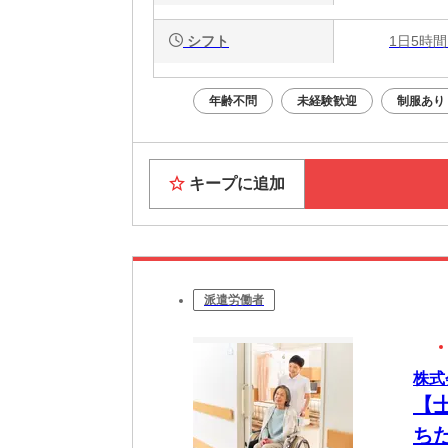
シフト
1日5時間
年齢不問
未経験歓迎
制服あり
キープに追加
派遣労働者
株式
【
ち