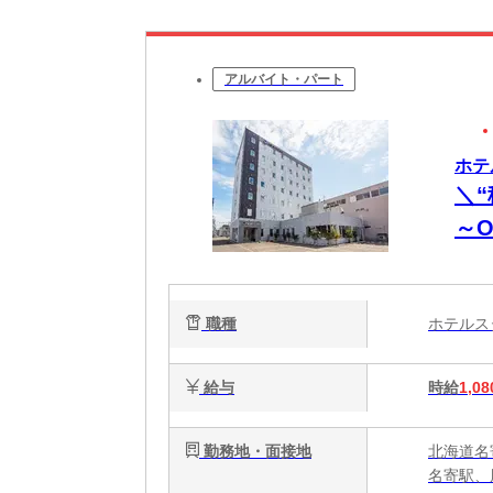
アルバイト・パート
ホテ
＼
～
し
格
職種
ホテル
給与
時給
1,08
勤務地・面接地
北海道名
名寄駅、