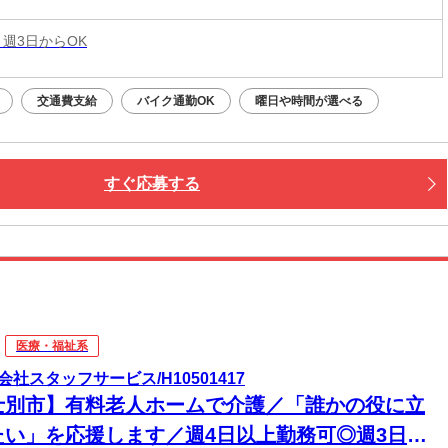
 週3日からOK
交通費支給
バイク通勤OK
曜日や時間が選べる
すぐ応募する
医療・福祉系
会社スタッフサービス/H10501417
士別市】有料老人ホームで介護／「誰かの役に立
たい」を応援します／週4日以上勤務可◎週3日以