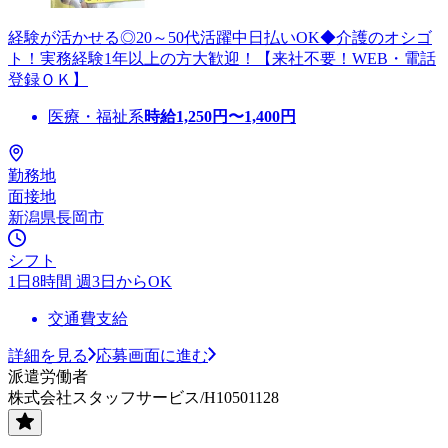
経験が活かせる◎20～50代活躍中日払いOK◆介護のオシゴ
ト！実務経験1年以上の方大歓迎！【来社不要！WEB・電話
登録ＯＫ】
医療・福祉系
時給
1,250
円〜
1,400
円
勤務地
面接地
新潟県長岡市
シフト
1日8時間 週3日からOK
交通費支給
詳細を見る
応募画面に進む
派遣労働者
株式会社スタッフサービス/H10501128