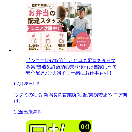
【シニア世代歓迎】お弁当の配達スタッフ
募集!普通免許必須◎乗り慣れた自家用車で
安心配達♪ご夫婦でご一緒にお仕事も可！
07月28日UP
ワタミの宅食 新潟長岡営業所(宅配/業務委託/シニア向
け)
完全出来高制