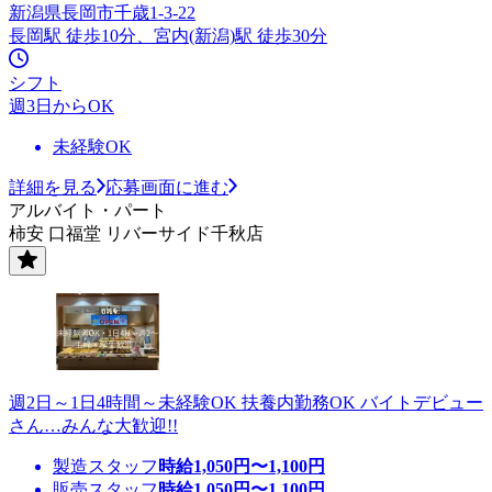
新潟県長岡市千歳1-3-22
長岡駅 徒歩10分、宮内(新潟)駅 徒歩30分
シフト
週3日からOK
未経験OK
詳細を見る
応募画面に進む
アルバイト・パート
柿安 口福堂 リバーサイド千秋店
週2日～1日4時間～未経験OK 扶養内勤務OK バイトデビュー
さん…みんな大歓迎!!
製造スタッフ
時給
1,050
円〜
1,100
円
販売スタッフ
時給
1,050
円〜
1,100
円