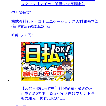
スタッフ【マイカー通勤OK×長岡市】
07月30日UP
株式会社ヒト・コミュニケーションズ人材開発本部
(新潟支店)/s0f21h254jks
時給1,200円〜
【20代～40代活躍中】社保完備・派遣のお
仕事☆週5で働ける☆バイク向けプリント基
板の組立・検査/日払いOK