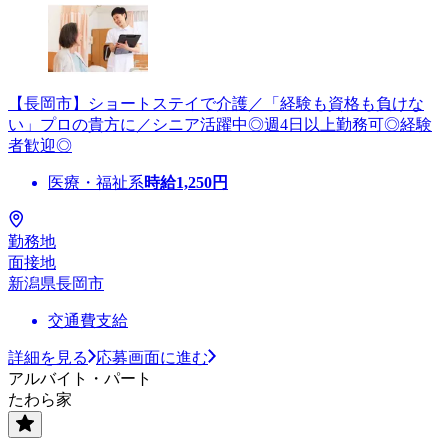
【長岡市】ショートステイで介護／「経験も資格も負けな
い」プロの貴方に／シニア活躍中◎週4日以上勤務可◎経験
者歓迎◎
医療・福祉系
時給
1,250
円
勤務地
面接地
新潟県長岡市
交通費支給
詳細を見る
応募画面に進む
アルバイト・パート
たわら家