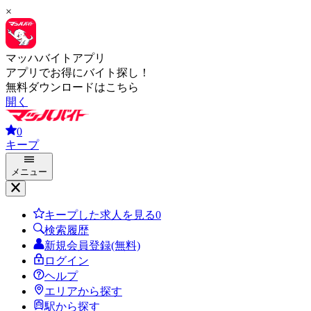
×
マッハバイトアプリ
アプリでお得にバイト探し！
無料ダウンロードはこちら
開く
0
キープ
メニュー
キープした求人を見る
0
検索履歴
新規会員登録(無料)
ログイン
ヘルプ
エリアから探す
駅から探す