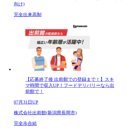
向け)
完全出来高制
【応募終了後 出前館での登録まで！】スキ
マ時間で収入UP！フードデリバリーなら出
前館で！
07月31日UP
株式会社出前館(新潟県長岡市)
完全歩合給