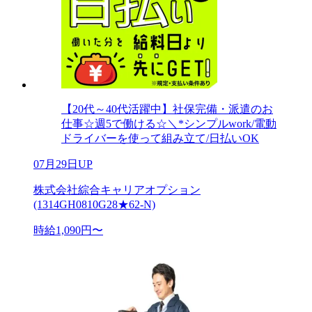
【20代～40代活躍中】社保完備・派遣のお
仕事☆週5で働ける☆＼*シンプルwork/電動
ドライバーを使って組み立て/日払いOK
07月29日UP
株式会社綜合キャリアオプション
(1314GH0810G28★62-N)
時給1,090円〜