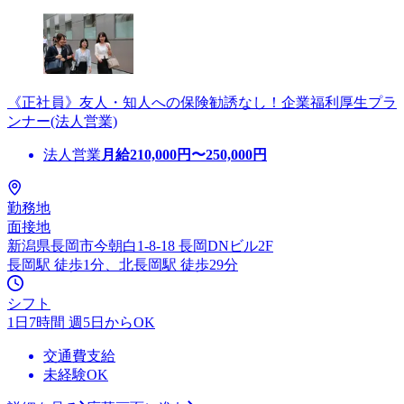
《正社員》友人・知人への保険勧誘なし！企業福利厚生プラ
ンナー(法人営業)
法人営業
月給
210,000
円〜
250,000
円
勤務地
面接地
新潟県長岡市今朝白1-8-18 長岡DNビル2F
長岡駅 徒歩1分、北長岡駅 徒歩29分
シフト
1日7時間 週5日からOK
交通費支給
未経験OK