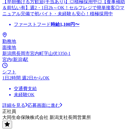
【早朝働ける方歓迎(手当あり)】◎積極採用中◎【食事補助
＆前払い有】週2・1日2h～OK！セルフレジで簡単接客◎マ
ニュアル完備で初バイト・未経験も安心！積極採用中
ファーストフード
時給
1,100
円〜
勤務地
面接地
新潟県長岡市宮内町字山伏3350-1
宮内(新潟)駅
シフト
1日2時間 週2日からOK
交通費支給
未経験OK
詳細を見る
応募画面に進む
正社員
大同生命保険株式会社 新潟支社長岡営業所