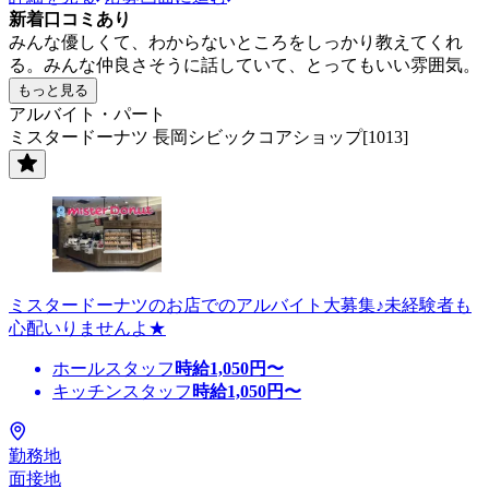
新着口コミあり
みんな優しくて、わからないところをしっかり教えてくれ
る。みんな仲良さそうに話していて、とってもいい雰囲気。
もっと見る
アルバイト・パート
ミスタードーナツ 長岡シビックコアショップ[1013]
ミスタードーナツのお店でのアルバイト大募集♪未経験者も
心配いりませんよ★
ホールスタッフ
時給
1,050
円〜
キッチンスタッフ
時給
1,050
円〜
勤務地
面接地