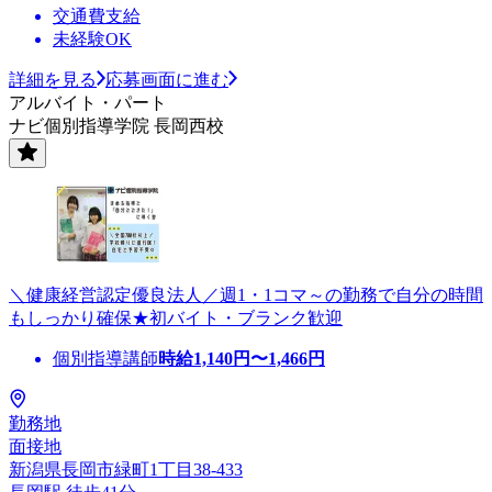
交通費支給
未経験OK
詳細を見る
応募画面に進む
アルバイト・パート
ナビ個別指導学院 長岡西校
＼健康経営認定優良法人／週1・1コマ～の勤務で自分の時間
もしっかり確保★初バイト・ブランク歓迎
個別指導講師
時給
1,140
円〜
1,466
円
勤務地
面接地
新潟県長岡市緑町1丁目38-433