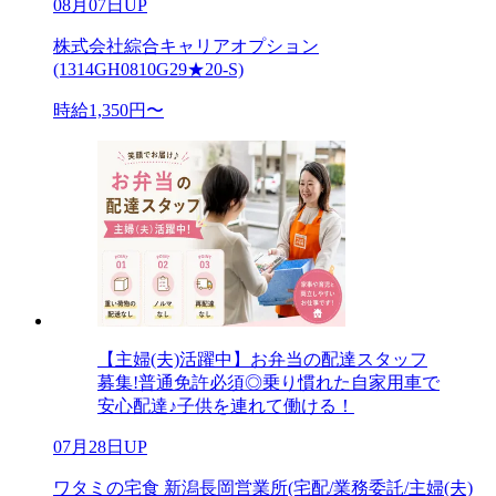
08月07日UP
株式会社綜合キャリアオプション
(1314GH0810G29★20-S)
時給1,350円〜
【主婦(夫)活躍中】お弁当の配達スタッフ
募集!普通免許必須◎乗り慣れた自家用車で
安心配達♪子供を連れて働ける！
07月28日UP
ワタミの宅食 新潟長岡営業所(宅配/業務委託/主婦(夫)