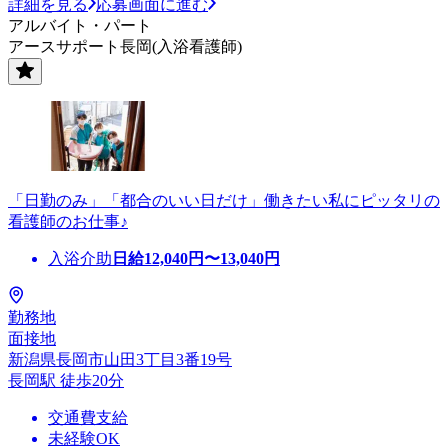
詳細を見る
応募画面に進む
アルバイト・パート
アースサポート長岡(入浴看護師)
「日勤のみ」「都合のいい日だけ」働きたい私にピッタリの
看護師のお仕事♪
入浴介助
日給
12,040
円〜
13,040
円
勤務地
面接地
新潟県長岡市山田3丁目3番19号
長岡駅 徒歩20分
交通費支給
未経験OK