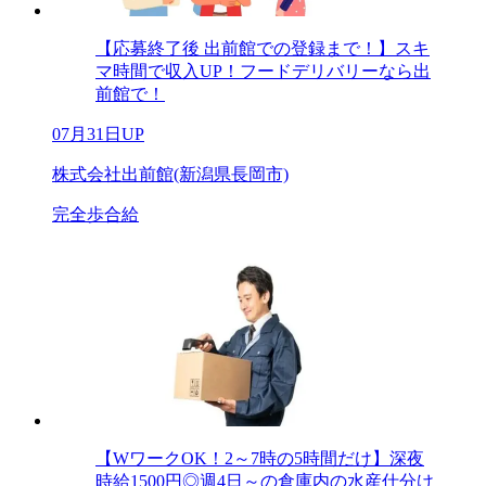
【応募終了後 出前館での登録まで！】スキ
マ時間で収入UP！フードデリバリーなら出
前館で！
07月31日UP
株式会社出前館(新潟県長岡市)
完全歩合給
【WワークOK！2～7時の5時間だけ】深夜
時給1500円◎週4日～の倉庫内の水産仕分け